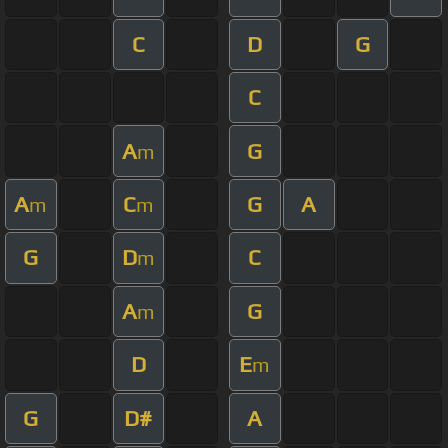
C
D
G
C
A
G
m
A
C
G
A
m
m
G
D
C
m
A
G
m
D
E
m
G
D#
A