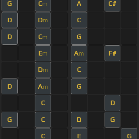
G
C
A
C#
m
D
D
C
m
D
C
G
m
E
A
F#
m
m
D
C
m
D
A
G
m
C
D
G
C
D
G
C
E
G