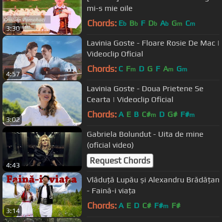
mi-s mie oile
Chords:
E
B
F
D
A
G
C
b
b
b
b
m
m
3:30
Lavinia Goste - Floare Rosie De Mac |
Videoclip Oficial
Chords:
C
F
D
G
F
A
G
m
m
m
4:57
Lavinia Goste - Doua Prietene Se
Cearta | Videoclip Oficial
Chords:
A
E
B
C#
D
G#
F#
m
m
3:02
Gabriela Bolundut - Uita de mine
(oficial video)
Request Chords
4:43
Vlăduță Lupău și Alexandru Brădățan
- Faină-i viața
Chords:
A
E
D
C#
F#
F#
m
3:14