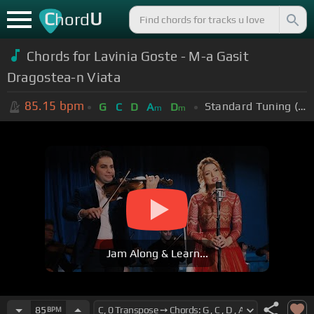
C
U
hord
Chords for Lavinia Goste - M-a Gasit
Dragostea-n Viata
85.15
bpm
Standard Tuning (EADGBE)
G
C
D
A
D
m
m
Jam Along & Learn...
85
BPM