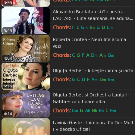
b
b
b
m
m
3:58
Alexandru Bradatan si Orchestra
LAUTARII - Cine seamana, se aduna!
/ Haida, hai cu veselie! (2019)
Chords:
F
C
G
B
G
D
C
m
b
m
5:43
Roberta Crintea - Neiculiță acuma
vezi
Chords:
C
G
F
A
D
A
G
m
m
m
4:04
Olguța Berbec - Iubește inimă și iartă
Chords:
G
C
D
F
A
D
E
m
m
m
5:16
Olguta Berbec si Orchestra Lautarii -
Gatita-s ca o floare alba
Chords:
C
G
A
B
E
C
F
m
b
b
b
m
4:14
Lavinia Goste - Inimioara Cu Dor Mult
| Videoclip Oficial