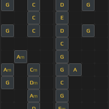
G
C
D
G
C
E
G
C
D
G
C
A
G
m
A
C
G
A
m
m
G
D
C
m
A
G
m
D
E
m