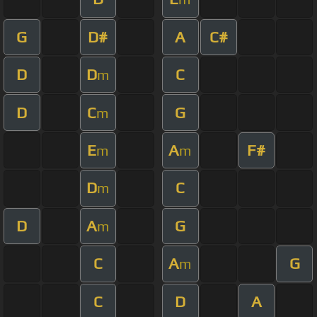
G
D#
A
C#
D
D
C
m
D
C
G
m
E
A
F#
m
m
D
C
m
D
A
G
m
C
A
G
m
C
D
A