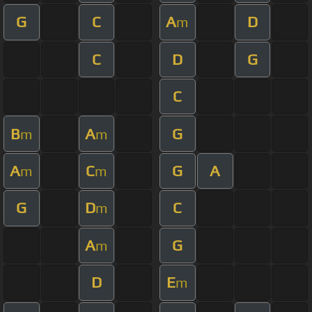
G
C
A
D
m
C
D
G
C
B
A
G
m
m
A
C
G
A
m
m
G
D
C
m
A
G
m
D
E
m