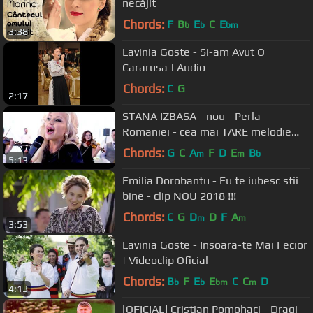
necăjit
Chords:
F
B
E
C
E
b
b
bm
3:38
Lavinia Goste - Si-am Avut O
Cararusa | Audio
Chords:
C
G
2:17
STANA IZBASA - nou - Perla
Romaniei - cea mai TARE melodie
[oficial hit] 4K
Chords:
G
C
A
F
D
E
B
m
m
b
5:13
Emilia Dorobantu - Eu te iubesc stii
bine - clip NOU 2018 !!!
Chords:
C
G
D
D
F
A
m
m
3:53
Lavinia Goste - Insoara-te Mai Fecior
| Videoclip Oficial
Chords:
B
F
E
E
C
C
D
b
b
bm
m
4:13
[OFICIAL] Cristian Pomohaci - Dragi