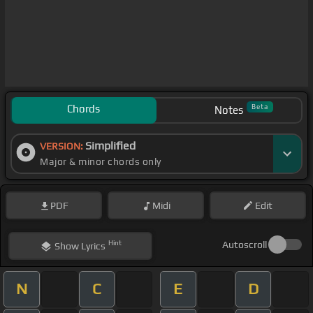
Chords
Beta
Notes
Simplified
VERSION:
Major & minor chords only
PDF
Midi
Edit
Hint
Autoscroll
Show
Lyrics
N
C
E
D