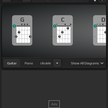
G
C
D
1
1
1
1
1
2
1
2
3
3
Guitar
Piano
Ukulele
Show
All Diagrams