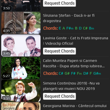
Request Chords
3:50
Sînziana Ștefan - Dacă n-ar fi
dragostea
Chords:
E
A
F#
B
D
C#
B
m
m
4:35
Lavinia Goste - Cat Is Fratii Impreuna
| Videoclip Oficial
Request Chords
3:45
Calin Muntea Papen si Carmen
Racolta - Dupa atata timp iubirea
mea
Chords:
C#
G#
F#
F
D#
F
G#
m
m
5:27
Simona Costin(nou 2019) -Nu va
plangeti voi muieri NOU 2019
Request Chords
3:31
Georgiana Marina - Cântecul omului