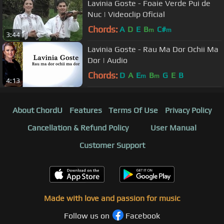
Lavinia Goste - Foaie Verde Pui de
Nuc | Videoclip Oficial
Chords:
A
D
E
B
C#
m
m
3:44
Lavinia Goste - Rau Ma Dor Ochii Ma
Dor | Audio
Chords:
D
A
E
B
G
E
B
m
m
4:13
About ChordU
Features
Terms Of Use
Privacy Policy
Cancellation & Refund Policy
User Manual
Customer Support
Made with love and passion for music
Follow us on
Facebook