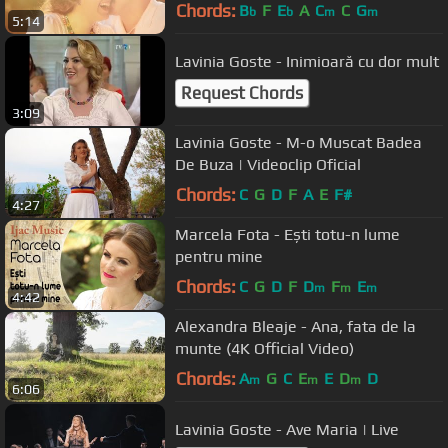
Chords:
B
F
E
A
C
C
G
b
b
m
m
5:14
Lavinia Goste - Inimioară cu dor mult
Request Chords
3:09
Lavinia Goste - M-o Muscat Badea
De Buza | Videoclip Oficial
Chords:
C
G
D
F
A
E
F#
4:27
Marcela Fota - Ești totu-n lume
pentru mine
Chords:
C
G
D
F
D
F
E
m
m
m
4:42
Alexandra Bleaje - Ana, fata de la
munte (4K Official Video)
Chords:
A
G
C
E
E
D
D
m
m
m
6:06
Lavinia Goste - Ave Maria | Live