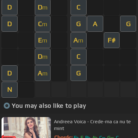
D
D
C
m
D
C
G
A
G
m
E
A
F#
m
m
D
C
m
D
A
G
m
N
You may also like to play
Andreea Voica - Crede-ma ca nu te
mint
Chords:
E
F
B
A
C
G
C