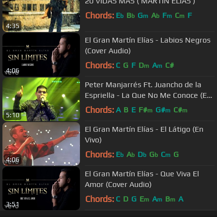
20 VIDAS MAS ( MARTIN ELIAS )
Chords:
E
B
G
A
F
C
F
b
b
m
b
m
m
4:35
El Gran Martín Elías - Labios Negros
(Cover Audio)
Chords:
C
G
F
D
A
C#
m
m
4:06
Peter Manjarrés Ft. Juancho de la
Espriella - La Que No Me Conoce (En
Vivo) Barranquilla
Chords:
A
B
E
F#
G#
C#
m
m
m
5:10
El Gran Martín Elías - El Látigo (En
Vivo)
Chords:
E
A
D
G
C
G
b
b
b
b
m
4:06
El Gran Martín Elías - Que Viva El
Amor (Cover Audio)
Chords:
C
D
G
E
A
B
A
m
m
m
3:51