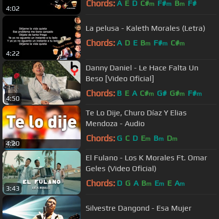
Chords:
A
E
D
C#
F#
B
F#
m
m
m
4:02
La pelusa - Kaleth Morales (Letra)
Chords:
A
D
E
B
F#
C#
m
m
m
4:22
Danny Daniel - Le Hace Falta Un
Beso [Video Oficial]
Chords:
B
E
A
C#
G#
G#
F#
m
m
m
4:50
Te Lo Dije, Churo Díaz Y Elias
Mendoza - Audio
Chords:
G
C
D
E
B
D
m
m
m
4:20
El Fulano - Los K Morales Ft. Omar
Geles (Video Oficial)
Chords:
D
G
A
B
E
E
A
m
m
m
3:43
Silvestre Dangond - Esa Mujer