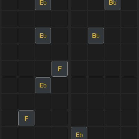
E
B
b
b
E
B
b
b
F
E
b
F
E
b