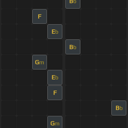
B
b
F
E
b
B
b
G
m
E
b
F
B
b
G
m