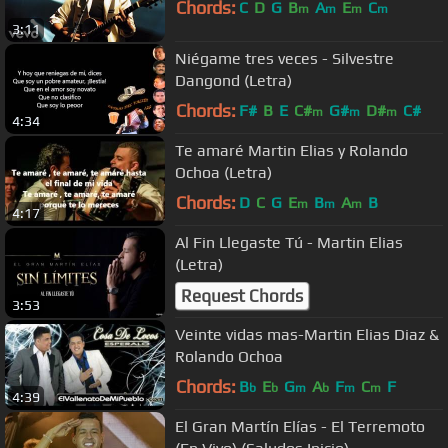
Chords:
C
D
G
B
A
E
C
m
m
m
m
3:11
Niégame tres veces - Silvestre
Dangond (Letra)
Chords:
F#
B
E
C#
G#
D#
C#
m
m
m
4:34
Te amaré Martin Elias y Rolando
Ochoa (Letra)
Chords:
D
C
G
E
B
A
B
m
m
m
4:17
Al Fin Llegaste Tú - Martin Elias
(Letra)
Request Chords
3:53
Veinte vidas mas-Martin Elias Diaz &
Rolando Ochoa
Chords:
B
E
G
A
F
C
F
b
b
m
b
m
m
4:39
El Gran Martín Elías - El Terremoto