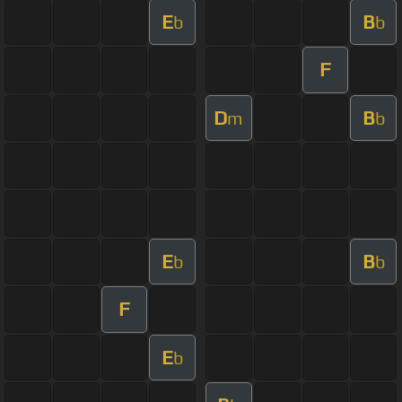
E
B
b
b
F
D
B
m
b
E
B
b
b
F
E
b