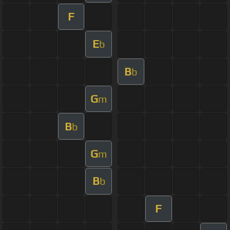
F
E
b
B
b
G
m
B
b
G
m
B
b
F