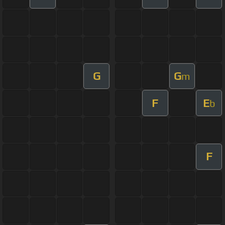
G
G
m
F
E
b
F