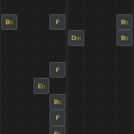
B
F
B
b
b
D
B
m
b
F
E
b
B
b
F
E
b