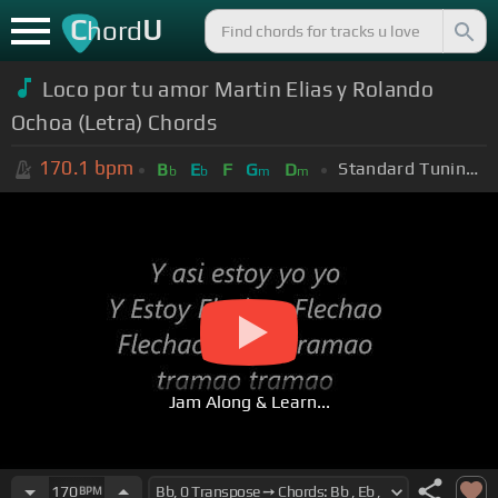
C
U
hord
Loco por tu amor Martin Elias y Rolando
Ochoa (Letra) Chords
170.1
bpm
Standard Tuning (EADGBE)
B
E
F
G
D
b
b
m
m
Jam Along & Learn...
170
BPM