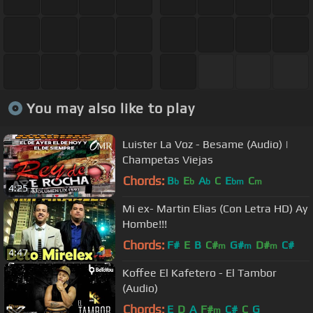
You may also like to play
Luister La Voz - Besame (Audio) |
Champetas Viejas
Chords:
B
E
A
C
E
C
b
b
b
bm
m
4:25
Mi ex- Martin Elias (Con Letra HD) Ay
Hombe!!!
Chords:
F#
E
B
C#
G#
D#
C#
m
m
m
4:47
Koffee El Kafetero - El Tambor
(Audio)
Chords:
E
D
A
F#
C#
C
G
m