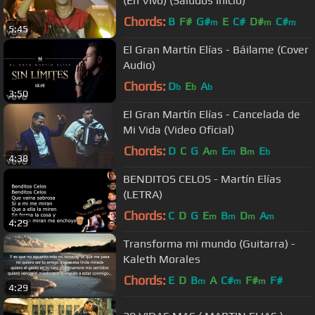
(En Vivo) (Saludos Inicio)
Chords:
B
F#
G#
E
C#
D#
C#
m
m
m
5:45
El Gran Martín Elías - Báilame (Cover
Audio)
Chords:
D
E
A
b
b
b
3:50
El Gran Martín Elías - Cancelada de
Mi Vida (Video Oficial)
Chords:
D
C
G
A
E
B
E
m
m
m
b
4:38
BENDITOS CELOS - Martín Elías
(LETRA)
Chords:
C
D
G
E
B
D
A
m
m
m
m
4:29
Transforma mi mundo (Guitarra) -
Kaleth Morales
Chords:
E
D
B
A
C#
F#
F#
m
m
m
4:29