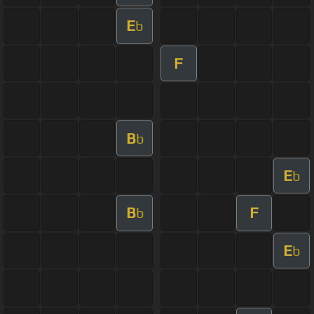
E
b
F
B
b
E
b
B
F
b
E
b