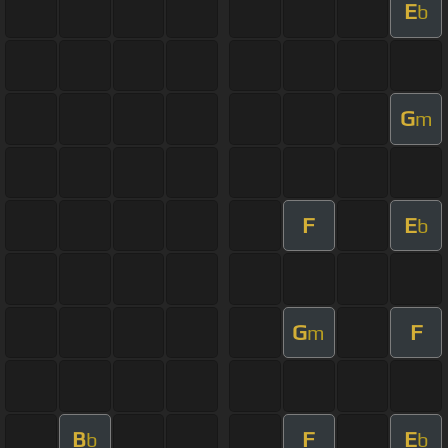
E
b
G
m
F
E
b
G
F
m
B
F
E
b
b