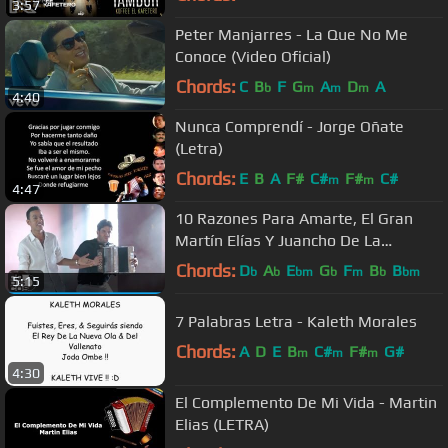
3:57
Peter Manjarres - La Que No Me
Conoce (Video Oficial)
Chords:
C
B
F
G
A
D
A
b
m
m
m
4:40
Nunca Comprendí - Jorge Oñate
(Letra)
Chords:
E
B
A
F#
C#
F#
C#
m
m
4:47
10 Razones Para Amarte, El Gran
Martín Elías Y Juancho De La
Espriella - Video Oficial
Chords:
D
A
E
G
F
B
B
b
b
bm
b
m
b
bm
5:15
7 Palabras Letra - Kaleth Morales
Chords:
A
D
E
B
C#
F#
G#
m
m
m
4:30
El Complemento De Mi Vida - Martin
Elias (LETRA)