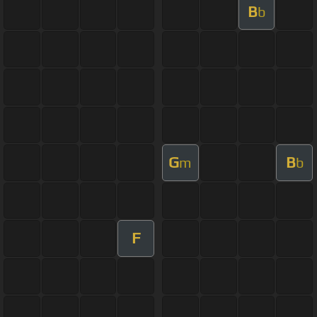
B
b
G
B
m
b
F