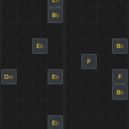
B
b
E
B
b
b
F
D
E
F
m
b
B
b
E
b