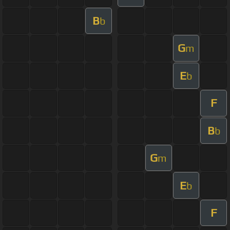
B
b
G
m
E
b
F
B
b
G
m
E
b
F