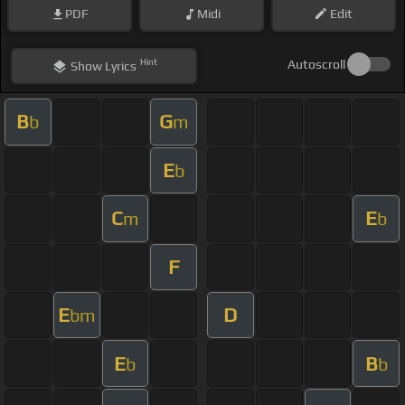
PDF
Midi
Edit
Hint
Autoscroll
Show
Lyrics
B
G
b
m
E
b
C
E
m
b
F
E
D
bm
E
B
b
b