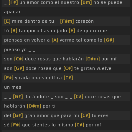
_
[F#]
un amor como el nuestro
[Bm]
no se puede
apagar
[E]
mira dentro de tu _
[F#m]
corazón
tú
[B]
tampoco has dejado
[E]
de quererme
piensas en volver a
[A]
verme tal como lo
[G#]
pienso yo _ _
son
[C#]
doce rosas que hablarán
[D#m]
por mí
son
[G#]
doce rosas que
[C#]
te gritan vuelve
[F#]
y cada una significa
[C#]
un mes
_ _
[G#]
llorándote _ son _ _
[C#]
doce rosas que
hablarán
[D#m]
por ti
del
[G#]
gran amor que para mí
[C#]
tú eres
sé
[F#]
que sientes lo mismo
[C#]
por mí