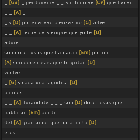
_
[G#]
_ perdóname _ _ sin ti no sé
[C#]
qué hacer
_ _
[A]
_
_ y
[D]
por si acaso piensas no
[G]
volver
_ _
[A]
recuerda siempre que yo te
[D]
adoré
son doce rosas que hablarán
[Em]
por mí
[A]
son doce rosas que te gritan
[D]
vuelve
_
[G]
y cada una significa
[D]
un mes
_ _
[A]
llorándote _ _ _ son
[D]
doce rosas que
hablarán
[Em]
por ti
del
[A]
gran amor que para mí tú
[D]
eres