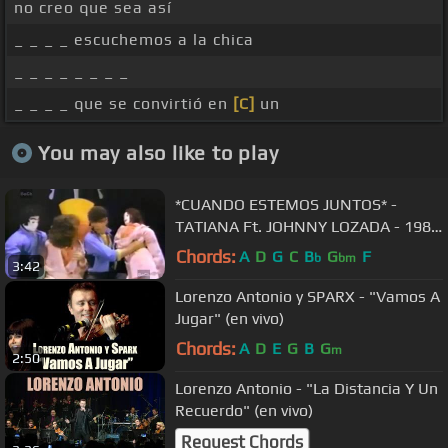
no creo que sea así
_ _ _ _ escuchemos a la chica
_ _ _ _ _ _ _ _
_ _ _ _ que se convirtió en
[C]
un
You may also like to play
*CUANDO ESTEMOS JUNTOS* -
TATIANA Ft. JOHNNY LOZADA - 1986
(REMASTERIZADO)
Chords:
A
D
G
C
B
G
F
b
bm
3:42
Lorenzo Antonio y SPARX - "Vamos A
Jugar" (en vivo)
Chords:
A
D
E
G
B
G
m
2:50
Lorenzo Antonio - "La Distancia Y Un
Recuerdo" (en vivo)
Request Chords