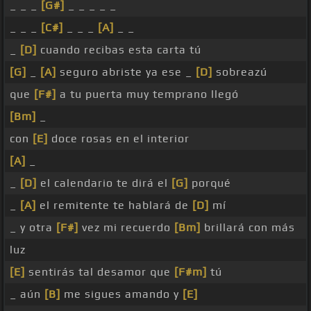
_ _ _
[G#]
_ _ _ _ _
_ _ _
[C#]
_ _ _
[A]
_ _
_
[D]
cuando recibas esta carta tú
[G]
_
[A]
seguro abriste ya ese _
[D]
sobreazú
que
[F#]
a tu puerta muy temprano llegó
[Bm]
_
con
[E]
doce rosas en el interior
[A]
_
_
[D]
el calendario te dirá el
[G]
porqué
_
[A]
el remitente te hablará de
[D]
mí
_ y otra
[F#]
vez mi recuerdo
[Bm]
brillará con más
luz
[E]
sentirás tal desamor que
[F#m]
tú
_ aún
[B]
me sigues amando y
[E]