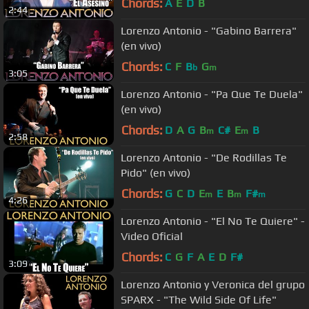
Chords:
A
E
D
B
2:44
Lorenzo Antonio - "Gabino Barrera"
(en vivo)
Chords:
C
F
B
G
b
m
3:05
Lorenzo Antonio - "Pa Que Te Duela"
(en vivo)
Chords:
D
A
G
B
C#
E
B
m
m
2:58
Lorenzo Antonio - "De Rodillas Te
Pido" (en vivo)
Chords:
G
C
D
E
E
B
F#
m
m
m
4:26
Lorenzo Antonio - "El No Te Quiere" -
Video Oficial
Chords:
C
G
F
A
E
D
F#
3:09
Lorenzo Antonio y Veronica del grupo
SPARX - "The Wild Side Of Life"