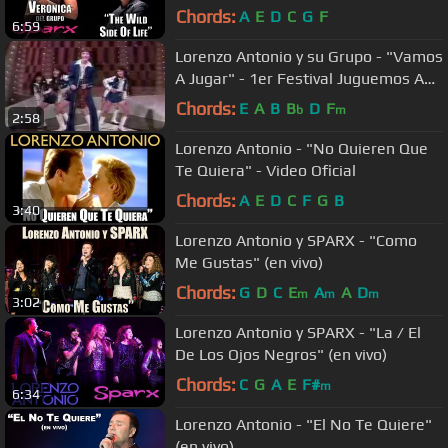
Chords:
A
E
D
C
G
F
6:59
Lorenzo Antonio y su Grupo - "Vamos
A Jugar" - 1er Festival Juguemos A
Cantar 1982
Chords:
E
A
B
B
D
F
b
m
2:58
Lorenzo Antonio - "No Quieren Que
Te Quiera" - Video Oficial
Chords:
A
E
D
C
F
G
B
3:40
Lorenzo Antonio y SPARX - "Como
Me Gustas" (en vivo)
Chords:
G
D
C
E
A
A
D
m
m
m
3:02
Lorenzo Antonio y SPARX - "La / El
De Los Ojos Negros" (en vivo)
Chords:
C
G
A
E
F#
m
6:34
Lorenzo Antonio - "El No Te Quiere"
(en vivo)