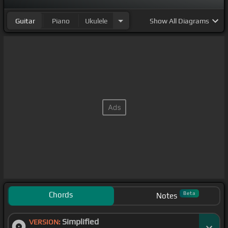
Guitar
Piano
Ukulele
Show
All Diagrams
Chords
Beta
Notes
Simplified
VERSION: