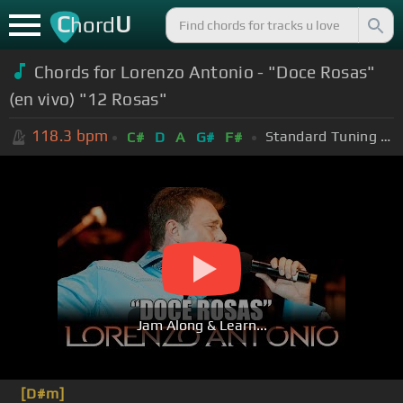
C
U
hord
Chords for Lorenzo Antonio - "Doce Rosas"
(en vivo) "12 Rosas"
118.3
bpm
Standard Tuning (EADGBE)
C#
D
A
G#
F#
Jam Along & Learn...
[D#m]