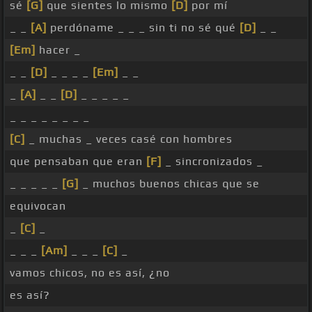
sé
[G]
que sientes lo mismo
[D]
por mí
_ _
[A]
perdóname _ _ _ sin ti no sé qué
[D]
_ _
[Em]
hacer _
_ _
[D]
_ _ _ _
[Em]
_ _
_
[A]
_ _
[D]
_ _ _ _ _
_ _ _ _ _ _ _ _
[C]
_ muchas _ veces casé con hombres
que pensaban que eran
[F]
_ sincronizados _
_ _ _ _ _
[G]
_ muchos buenos chicas que se
equivocan
_
[C]
_
_ _ _
[Am]
_ _ _
[C]
_
vamos chicos, no es así, ¿no
es así?