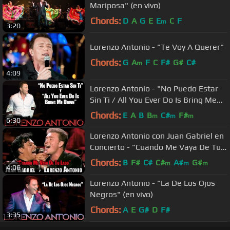
Mariposa" (en vivo)
Chords:
D
A
G
E
E
C
F
m
3:20
Lorenzo Antonio - "Te Voy A Querer"
Chords:
G
A
F
C
F#
G#
C#
m
4:09
Lorenzo Antonio - "No Puedo Estar
Sin Ti / All You Ever Do Is Bring Me
Down"
Chords:
E
A
B
B
C#
F#
m
m
m
6:30
Lorenzo Antonio con Juan Gabriel en
Concierto - "Cuando Me Vaya De Tu
Lado"
Chords:
B
F#
C#
C#
A#
G#
m
m
m
4:06
Lorenzo Antonio - "La De Los Ojos
Negros" (en vivo)
Chords:
A
E
G#
D
F#
3:35