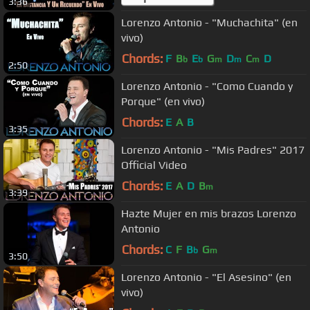
3:36
Lorenzo Antonio - "Muchachita" (en
vivo)
Chords:
F
B
E
G
D
C
D
b
b
m
m
m
2:50
Lorenzo Antonio - "Como Cuando y
Porque" (en vivo)
Chords:
E
A
B
3:35
Lorenzo Antonio - "Mis Padres" 2017
Official Video
Chords:
E
A
D
B
m
3:39
Hazte Mujer en mis brazos Lorenzo
Antonio
Chords:
C
F
B
G
b
m
3:50
Lorenzo Antonio - "El Asesino" (en
vivo)