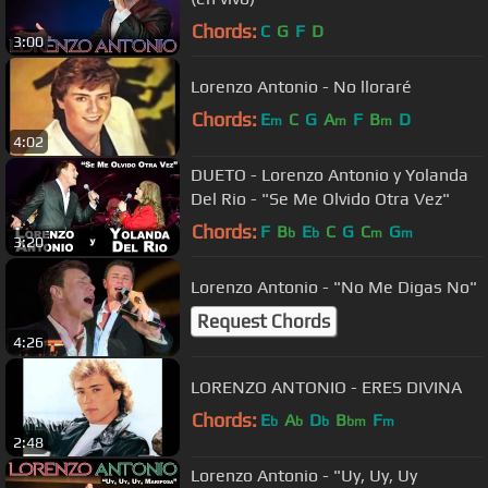
Chords:
C
G
F
D
3:00
Lorenzo Antonio - No lloraré
Chords:
E
C
G
A
F
B
D
m
m
m
4:02
DUETO - Lorenzo Antonio y Yolanda
Del Rio - "Se Me Olvido Otra Vez"
Chords:
F
B
E
C
G
C
G
b
b
m
m
3:20
Lorenzo Antonio - "No Me Digas No"
Request Chords
4:26
LORENZO ANTONIO - ERES DIVINA
Chords:
E
A
D
B
F
b
b
b
bm
m
2:48
Lorenzo Antonio - "Uy, Uy, Uy