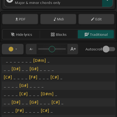
Major & minor chords only
PDF
Midi
Edit
Hide lyrics
Blocks
Traditional
Autoscroll
_ _ _ _ _ _ _
[D#m]
_
_ _
[D#]
_ _
[G#]
_ _ _ _
[C#]
_ _ _ _
[F#]
_ _ _
[C#]
_
_ _ _ _
[G#]
_ _ _ _
_ _ _ _
[C#]
_ _ _
[D#m]
_
_ _
[D#]
_ _
[G#]
_ _ _
[C#]
_
_ _ _
[F#]
_ _ _ _
[C#]
_