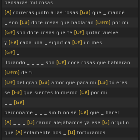
pensarás mil cosas
[A]
correrás junto a las rosas
[G#]
que _ mandé
_ son
[C#]
doce rosas que hablarán
[D#m]
por mí
[G#]
son doce rosas que te
[C#]
gritan vuelve
y
[F#]
cada una _ significa
[C#]
un mes
[G#]
_
llorando _ _ _ _ son
[C#]
doce rosas que hablarán
[D#m]
de ti
[D#]
del gran
[G#]
amor que para mí
[C#]
tú eres
sé
[F#]
que sientes lo mismo
[C#]
por mí
_ _
[G#]
perdóname _ _ _ sin ti no sé
[C#]
qué _ hacer
[A]
_ _ _
[D]
cariño alejábamos ya ese
[G]
orgullo
que
[A]
solamente nos _
[D]
torturamos