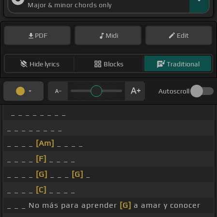
Major & minor chords only
PDF
Midi
Edit
Hide lyrics
Blocks
Traditional
Autoscroll
_ _ _ _ _ _ _ _
_ _ _ _ _ _ _ _
_ _ _ _
[Am]
_ _ _ _
_ _ _ _
[F]
_ _ _ _
_ _ _ _
[G]
_ _ _
[G]
_
_ _ _ _
[C]
_ _ _ _
_ _ _ No más para aprender
[G]
a amar y conocer