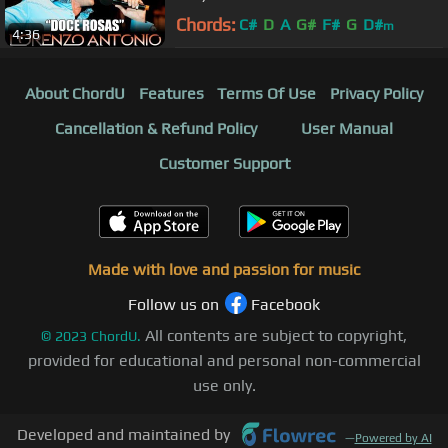
Chords:
C#
D
A
G#
F#
G
D#
m
4:36
About ChordU
Features
Terms Of Use
Privacy Policy
Cancellation & Refund Policy
User Manual
Customer Support
Made with love and passion for music
Follow us on
Facebook
All contents are subject to copyright,
©
2023
ChordU.
provided for educational and personal non-commercial
use only.
Developed and maintained by
—
Powered by AI