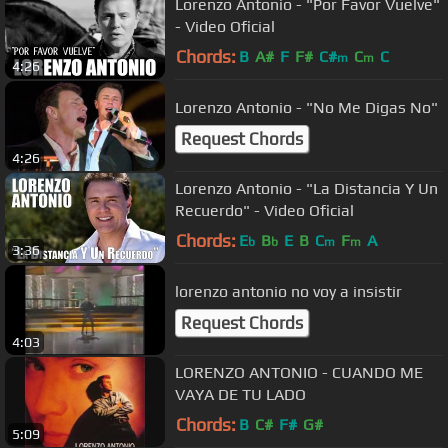
Lorenzo Antonio - "Por Favor Vuelve"
- Video Oficial
Chords:
B
A#
F
F#
C#
C
C
m
m
4:26
Lorenzo Antonio - "No Me Digas No"
Request Chords
4:26
Lorenzo Antonio - "La Distancia Y Un
Recuerdo" - Video Oficial
Chords:
E
B
E
B
C
F
A
b
b
m
m
3:36
lorenzo antonio no voy a insistir
Request Chords
4:03
LORENZO ANTONIO - CUANDO ME
VAYA DE TU LADO
Chords:
B
C#
F#
G#
5:09