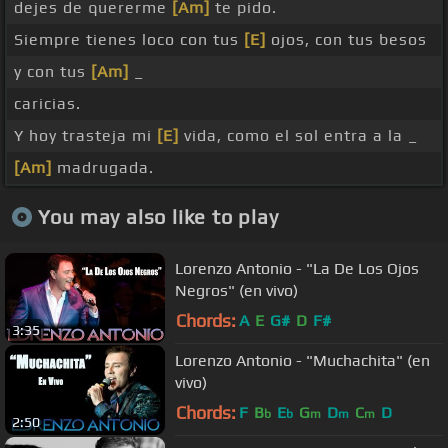
dejes de quererme
[Am]
te pido.
Siempre tienes loco con tus
[E]
ojos, con tus besos
y con tus
[Am]
_
caricias.
Y hoy trasteja mi
[E]
vida, como el sol entra a la _
[Am]
madrugada.
You may also like to play
Lorenzo Antonio - "La De Los Ojos
Negros" (en vivo)
Chords:
A
E
G#
D
F#
3:35
Lorenzo Antonio - "Muchachita" (en
vivo)
Chords:
F
B
E
G
D
C
D
b
b
m
m
m
2:50