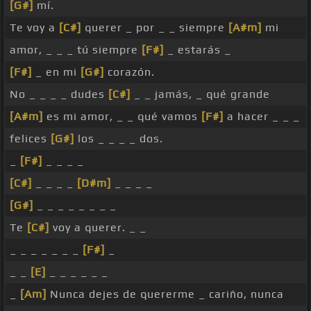
[G#]
mí.
Te voy a
[C#]
querer _ por _ _ siempre
[A#m]
mi
amor, _ _ _ tú siempre
[F#]
_ estarás _
[F#]
_ en mi
[G#]
corazón.
No _ _ _ _ dudes
[C#]
_ _ jamás, _ qué grande
[A#m]
es mi amor, _ _ qué vamos
[F#]
a hacer _ _ _
felices
[G#]
los _ _ _ _ dos.
_
[F#]
_ _ _ _
[C#]
_ _ _ _
[D#m]
_ _ _ _
[G#]
_ _ _ _ _ _ _ _
Te
[C#]
voy a querer. _ _
_ _ _ _ _ _ _
[F#]
_
_ _
[E]
_ _ _ _ _ _
_
[Am]
Nunca dejes de quererme _ cariño, nunca