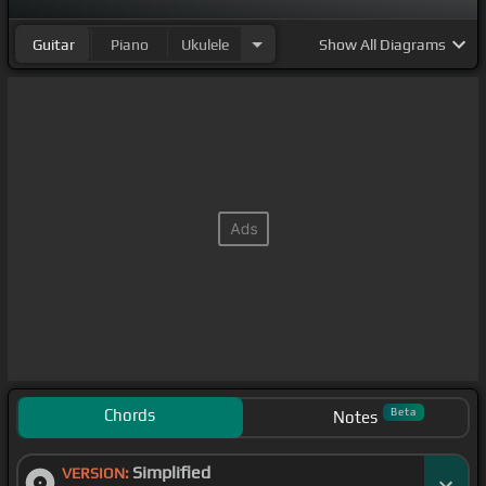
Guitar
Piano
Ukulele
Show
All Diagrams
Chords
Beta
Notes
Simplified
VERSION: