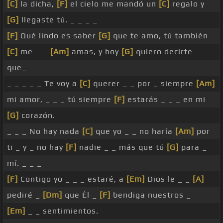
[C]
la dicha,
[F]
el cielo me mandó un
[C]
regalo y
[G]
llegaste tú. _ _ _ _
[F]
Qué lindo es saber
[G]
que te amo, tú también
[C]
me _ _
[Am]
amas, y hoy
[G]
quiero decirte _ _ _
que_
_ _ _ _ _ Te voy a
[C]
querer _ _ por _ siempre
[Am]
mi amor, _ _ _ tú siempre
[F]
estarás _ _ _ en mi
[G]
corazón.
_ _ _ No hay nada
[C]
que yo _ _ no haría
[Am]
por
ti _ y _ no hay
[F]
nadie _ _ más que tú
[G]
para _
mí. _ _ _
[F]
Contigo yo _ _ _ estaré, a
[Em]
Dios le _ _
[A]
pediré _
[Dm]
que Él _
[F]
bendiga nuestros _
[Em]
_ _ sentimientos.