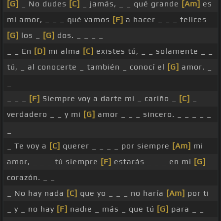
[G]
_ No dudes
[C]
_ jamás, _ _ qué grande
[Am]
es
mi amor, _ _ _ qué vamos
[F]
a hacer _ _ _ felices
[G]
los _
[G]
dos. _ _ _ _
_ _ En
[D]
mi alma
[C]
existes tú, _ _ solamente _ _
tú, _ al conocerte _ también _ conocí el
[G]
amor. _
_
_ _ _
[F]
Siempre voy a darte mi _ cariño _
[C]
_
verdadero _ _ y mi
[G]
amor _ _ _ sincero. _ _ _ _ _
_
_ Te voy a
[C]
querer _ _ _ _ por siempre
[Am]
mi
amor, _ _ _ tú siempre
[F]
estarás _ _ _ en mi
[G]
corazón. _ _
_ No hay nada
[C]
que yo _ _ _ no haría
[Am]
por ti
_ y _ no hay
[F]
nadie _ más _ que tú
[G]
para _ _