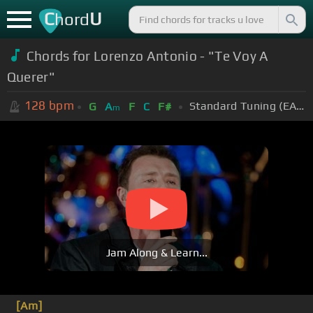
C
U
hord
Chords for Lorenzo Antonio - "Te Voy A
Querer"
128
bpm
Standard Tuning (EADGBE)
G
A
F
C
F#
m
Jam Along & Learn...
[Am]