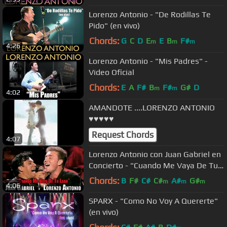
Lorenzo Antonio - "De Rodillas Te
Pido" (en vivo)
Chords:
G
C
D
E
E
B
F#
m
m
m
4:26
Lorenzo Antonio - "Mis Padres" -
Video Oficial
Chords:
E
A
F#
B
F#
G#
D
m
m
4:02
AMANDOTE ....LORENZO ANTONIO
♥♥♥♥♥
Request Chords
4:07
Lorenzo Antonio con Juan Gabriel en
Concierto - "Cuando Me Vaya De Tu
Lado"
Chords:
B
F#
C#
C#
A#
G#
m
m
m
4:06
SPARX - "Como No Voy A Quererte"
(en vivo)