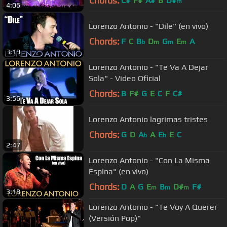
Chords:
C#
F#
A#
B
D#
m
4:06
Lorenzo Antonio - "Dile" (en vivo)
Chords:
F
C
B
D
G
E
A
b
m
m
m
3:19
Lorenzo Antonio - "Te Va A Dejar
Sola" - Video Oficial
Chords:
B
F#
G
E
C
F
C#
3:56
Lorenzo Antonio lagrimas tristes
Chords:
G
D
A
A
E
E
C
b
b
2:47
Lorenzo Antonio - "Con La Misma
Espina" (en vivo)
Chords:
D
A
G
E
B
D#
F#
m
m
m
3:18
Lorenzo Antonio - "Te Voy A Querer
(Versión Pop)"