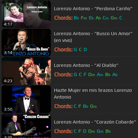
Lorenzo Antonio - "Perdona Cariño"
Chords:
B
F
E
A
C
G
C
b
m
b
b
m
m
4:17
Lorenzo Antonio - "Busco Un Amor"
(en vivo)
Chords:
G
C
D
3:14
Lorenzo Antonio - "Al Diablo"
Chords:
G
C
F
D
A
B
A
m
m
b
b
4:23
Hazte Mujer en mis brazos Lorenzo
Antonio
Chords:
C
F
B
G
b
m
3:50
Lorenzo Antonio - "Corazón Cobarde"
Chords:
C
F
D
D
G
B
m
m
b
2:35