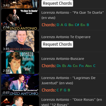
Request Chords
3:43
Lorenzo Antonio - "Pa Que Te Duela"
(en vivo)
Chords:
D
A
G
B
C#
E
B
m
m
2:58
Lorenzo Antonio Te Esperare
Request Chords
3:45
Lorenzo Antonio-Buscare
Chords:
D
E
A
C
F
A
C
b
b
b
m
m
bm
2:54
Lorenzo Antonio - "Lagrimas De
Juventud" (en vivo)
Chords:
C
F
G
B
2:27
Lorenzo Antonio - "Doce Rosas" (en
vivo) "12 Rosas"