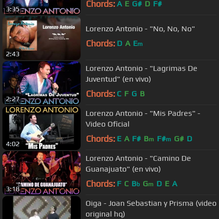
Chords:
A
E
G#
D
F#
3:35
Lorenzo Antonio - "No, No, No"
Chords:
D
A
E
m
2:43
Lorenzo Antonio - "Lagrimas De
Juventud" (en vivo)
Chords:
C
F
G
B
2:27
Lorenzo Antonio - "Mis Padres" -
Video Oficial
Chords:
E
A
F#
B
F#
G#
D
m
m
4:02
Lorenzo Antonio - "Camino De
Guanajuato" (en vivo)
Chords:
F
C
B
G
D
E
A
b
m
3:18
Oiga - Joan Sebastian y Prisma (video
original hq)