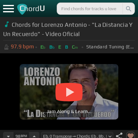
C
U
hord
Chords for Lorenzo Antonio - "La Distancia Y
Un Recuerdo" - Video Oficial
97.9
bpm
Standard Tuning (EADGBE)
E
B
E
B
C
b
b
m
Jam Along & Learn...
98
BPM