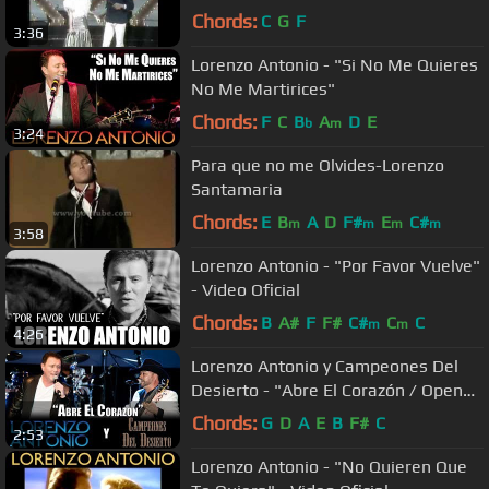
Chords:
C
G
F
3:36
Lorenzo Antonio - "Si No Me Quieres
No Me Martirices"
Chords:
F
C
B
A
D
E
b
m
3:24
Para que no me Olvides-Lorenzo
Santamaria
Chords:
E
B
A
D
F#
E
C#
m
m
m
m
3:58
Lorenzo Antonio - "Por Favor Vuelve"
- Video Oficial
Chords:
B
A#
F
F#
C#
C
C
m
m
4:26
Lorenzo Antonio y Campeones Del
Desierto - "Abre El Corazón / Open
Up Your Heart"
Chords:
G
D
A
E
B
F#
C
2:53
Lorenzo Antonio - "No Quieren Que