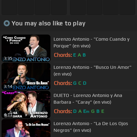
You may also like to play
Lorenzo Antonio - "Como Cuando y
Porque" (en vivo)
Chords:
E
A
B
3:35
Lorenzo Antonio - "Busco Un Amor"
(en vivo)
Chords:
G
C
D
3:14
DUETO - Lorenzo Antonio y Ana
Barbara - "Caray" (en vivo)
Chords:
D
A
E
G
B
E
m
4:11
Lorenzo Antonio - "La De Los Ojos
Negros" (en vivo)