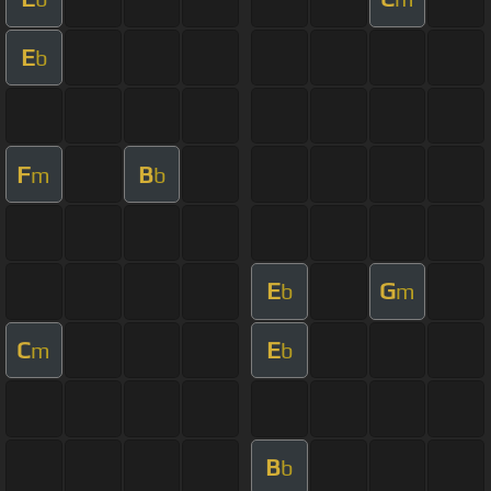
E
b
F
B
m
b
E
G
b
m
C
E
m
b
B
b