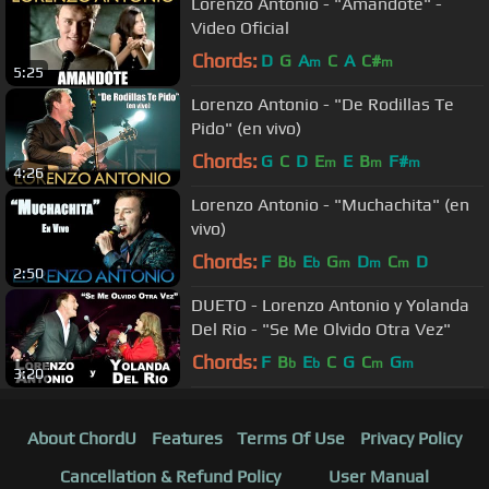
Lorenzo Antonio - "Amandote" -
Video Oficial
Chords:
D
G
A
C
A
C#
m
m
5:25
Lorenzo Antonio - "De Rodillas Te
Pido" (en vivo)
Chords:
G
C
D
E
E
B
F#
m
m
m
4:26
Lorenzo Antonio - "Muchachita" (en
vivo)
Chords:
F
B
E
G
D
C
D
b
b
m
m
m
2:50
DUETO - Lorenzo Antonio y Yolanda
Del Rio - "Se Me Olvido Otra Vez"
Chords:
F
B
E
C
G
C
G
b
b
m
m
3:20
About ChordU
Features
Terms Of Use
Privacy Policy
Cancellation & Refund Policy
User Manual