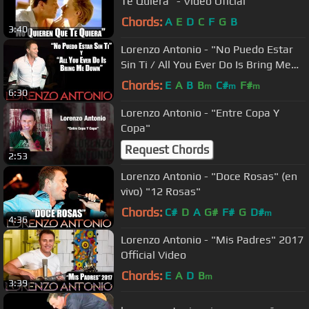
Te Quiera" - Video Oficial
Chords:
A
E
D
C
F
G
B
3:40
Lorenzo Antonio - "No Puedo Estar
Sin Ti / All You Ever Do Is Bring Me
Down"
Chords:
E
A
B
B
C#
F#
m
m
m
6:30
Lorenzo Antonio - "Entre Copa Y
Copa"
Request Chords
2:53
Lorenzo Antonio - "Doce Rosas" (en
vivo) "12 Rosas"
Chords:
C#
D
A
G#
F#
G
D#
m
4:36
Lorenzo Antonio - "Mis Padres" 2017
Official Video
Chords:
E
A
D
B
m
3:39