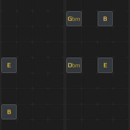
G
B
bm
E
D
E
bm
B