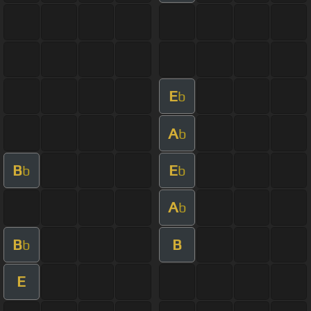
E
b
A
b
B
E
b
b
A
b
B
B
b
E