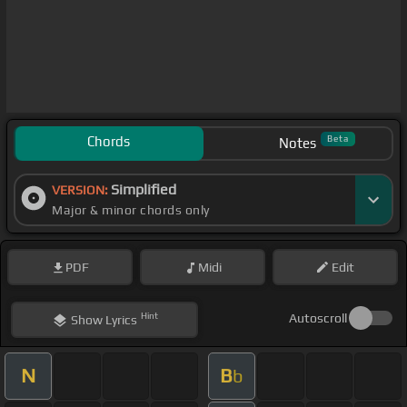
Chords
Beta
Notes
Simplified
VERSION:
Major & minor chords only
PDF
Midi
Edit
Hint
Autoscroll
Show
Lyrics
N
B
b