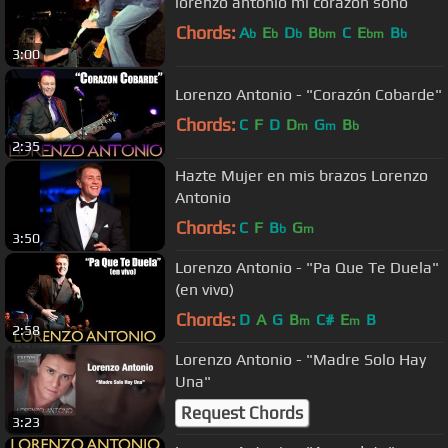
lorenzo antonio mi corazon soño
Chords:
A
E
D
B
C
E
B
b
b
b
bm
bm
b
3:00
Lorenzo Antonio - "Corazón Cobarde"
Chords:
C
F
D
D
G
B
m
m
b
2:35
Hazte Mujer en mis brazos Lorenzo
Antonio
Chords:
C
F
B
G
b
m
3:50
Lorenzo Antonio - "Pa Que Te Duela"
(en vivo)
Chords:
D
A
G
B
C#
E
B
m
m
2:58
Lorenzo Antonio - "Madre Solo Hay
Una"
Request Chords
3:23