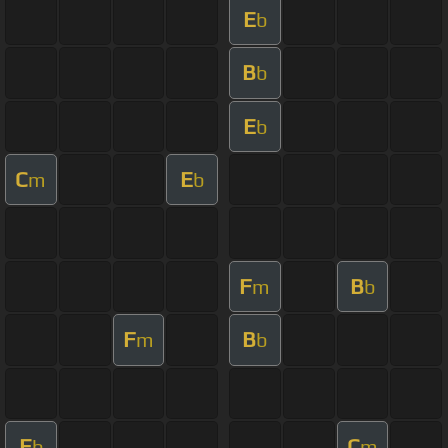
E
b
B
b
E
b
C
E
m
b
F
B
m
b
F
B
m
b
E
C
b
m