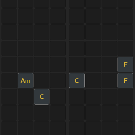
F
A
C
F
m
C