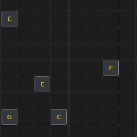
C
F
C
G
C