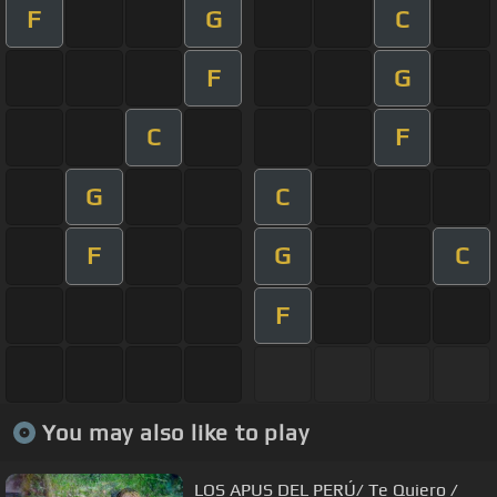
F
G
C
F
G
C
F
G
C
F
G
C
F
You may also like to play
LOS APUS DEL PERÚ/ Te Quiero /