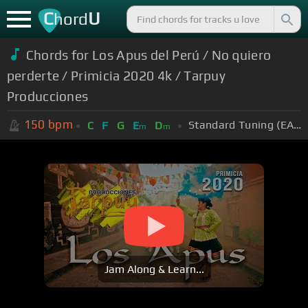
C
U
hord
Chords for Los Apus del Perú / No quiero
perderte / Primicia 2020 4k / Tarpuy
Producciones
150
bpm
Standard Tuning (EADGBE)
C
F
G
E
D
m
m
Jam Along & Learn...