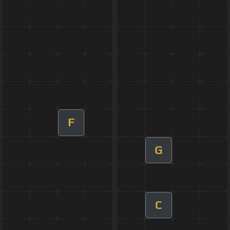
F
G
C