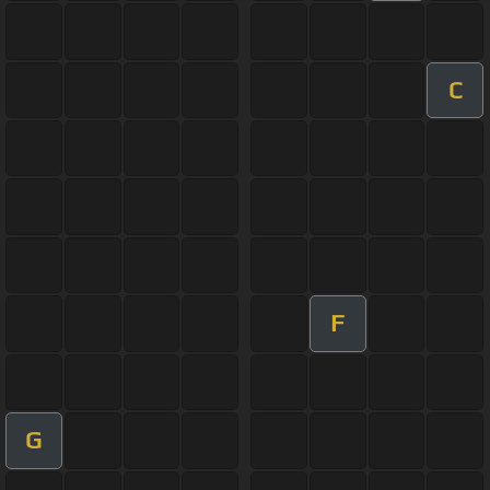
C
F
G