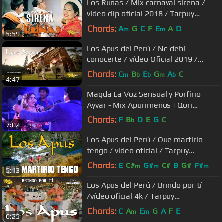
Los Runas / Mix carnaval sirena /
vídeo clip oficial 2018 / Tarpuy
Producciones
Chords:
A
G
C
F
E
A
D
m
m
5:59
Los Apus del Perú / No debí
conocerte / vídeo Oficial 2019 /
Tarpuy Producciones
Chords:
C
B
E
G
A
C
m
b
b
m
b
4:47
Magda La Voz Sensual y Porfirio
Ayvar - Mix Apurimeños | Qori
Carnaval 2018
Chords:
F
B
D
E
G
C
b
7:02
Los Apus del Perú / Que martirio
tengo / video oficial / Tarpuy
Producciones
Chords:
E
C#
G#
C#
B
G#
F#
m
m
m
5:13
Los Apus del Perú / Brindo por tí
/vídeo oficial 4k / Tarpuy
Producciones 2020
Chords:
C
A
E
G
A
F
E
m
m
6:25