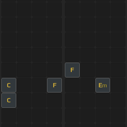
F
C
F
E
m
C