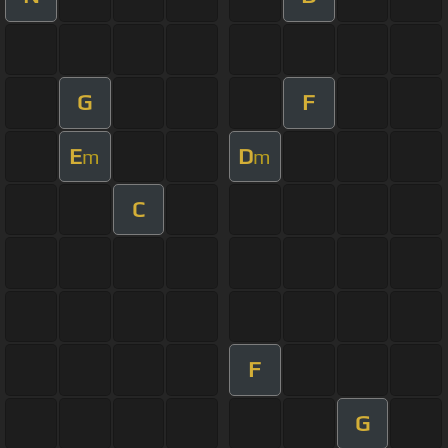
G
F
E
D
m
m
C
F
G