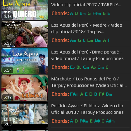
Video clip oficial 2017 / TARPUY
PRODUCCIONES
Chords:
A
D
B
G
F#
B
E
m
m
5:18
Los Apus del Perú / Madre / vídeo
clip oficial 2018/ Tarpuy
Producciones
Chords:
A
G
C
E
D
A
F
m
m
m
6:57
Los Apus del Perú /Dime porqué -
video oficial / Tarpuy Producciones
Chords:
E
B
C
A
G
C
b
b
m
b
m
5:54
Márchate / Los Runas del Perú /
Tarpuy Producciones (Vídeo Oficial
2018)
Chords:
F#
A
E
D
B
F#
B
m
m
6:12
Porfirio Ayvar / El Idiota /vídeo clip
Oficial 2018 / Tarpuy Producciones
Chords:
A
D
F#
E
A#
C
A#
m
m
5:03