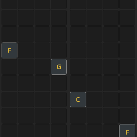
F
G
C
F