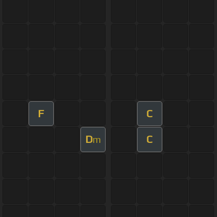
F
C
D
C
m