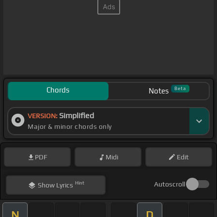
Chords
Beta
Notes
Simplified
VERSION:
Major & minor chords only
PDF
Midi
Edit
Hint
Autoscroll
Show
Lyrics
N
D