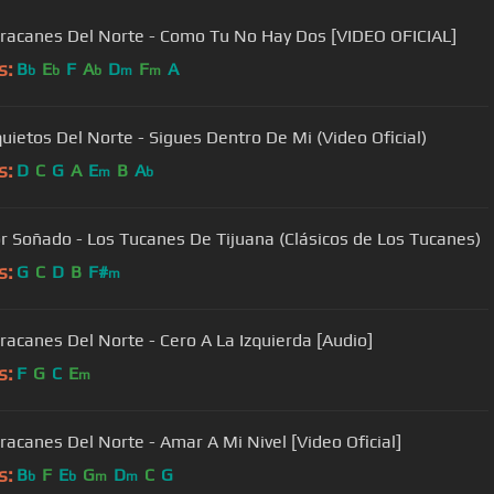
racanes Del Norte - Como Tu No Hay Dos [VIDEO OFICIAL]
s:
B
E
F
A
D
F
A
b
b
b
m
m
quietos Del Norte - Sigues Dentro De Mi (Video Oficial)
s:
D
C
G
A
E
B
A
m
b
r Soñado - Los Tucanes De Tijuana (Clásicos de Los Tucanes)
s:
G
C
D
B
F#
m
racanes Del Norte - Cero A La Izquierda [Audio]
s:
F
G
C
E
m
racanes Del Norte - Amar A Mi Nivel [Video Oficial]
s:
B
F
E
G
D
C
G
b
b
m
m