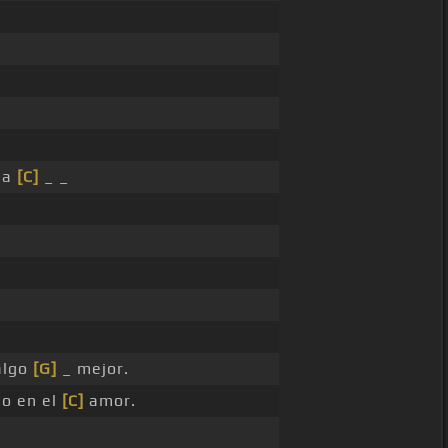
 a
[C]
_ _
algo
[G]
_ mejor.
do en el
[C]
amor.