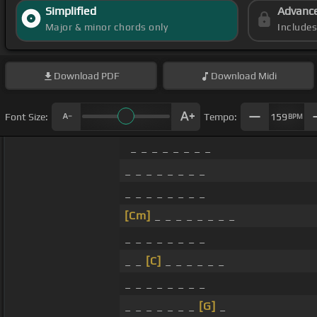
Simplified
Advanc
Major & minor chords only
Include
Download
PDF
Download
Midi
Font Size:
Tempo:
159
BPM
_ _ _ _ _ _ _ _
_ _ _ _ _ _ _ _
_ _ _ _ _ _ _ _
[Cm]
_ _ _ _ _ _ _ _
_ _ _ _ _ _ _ _
_ _
[C]
_ _ _ _ _ _
_ _ _ _ _ _ _ _
_ _ _ _ _ _ _
[G]
_