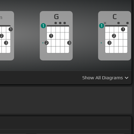
G
C
m
1
1
1
1
2
1
2
3
2
3
3
Show
All Diagrams