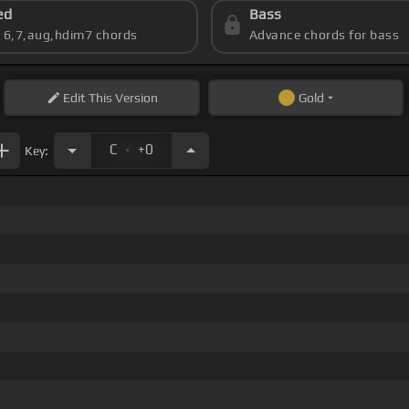
ed
Bass
s 6,7,aug,hdim7 chords
Advance chords for bass
Edit
This Version
Gold
.
C
+0
Key: