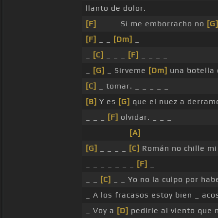
llanto de dolor.
[F]
_ _ _ Si me emborracho no
[G
[F]
_ _
[Dm]
_
_
[C]
_ _ _
[F]
_ _ _ _
_
[G]
_ Sirveme
[Dm]
una botella 
[C]
_ tomar. _ _ _ _ _
[B]
Y es
[G]
que el nuez a derram
_ _ _
[F]
olvidar. _ _ _
_ _ _ _ _ _
[A]
_ _
[G]
_ _ _ _
[C]
Román no chille mi 
_ _ _ _ _ _ _
[F]
_
_ _
[C]
_ _ Yo no la culpo por ha
_ A los fracasos estoy bien _ ac
_ Voy a
[D]
pedirle al viento que 