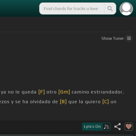
Show
Tuner
ya no le queda
[F]
otro
[Gm]
camino estriandador.
ezos y se ha olvidado de
[B]
que la quiero
[C]
un
 no escuche mi
[E]
llanto
[F]
de dolor.
Lyrics
On