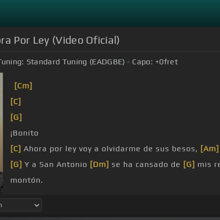
a Por Ley (Video Oficial)
Tuning:
Standard Tuning (EADGBE)
Capo:
+0
fret
[Cm]
[C]
[G]
¡Bonito
[C]
Ahora por ley voy a olvidarme de sus besos,
[Am]
[G]
Y a San Antonio
[Dm]
se ha cansado de
[G]
mis r
montón.
[Em]
[C]
Voy a pedirle al viento que me lleve, donde
que me
[A]
sienta muy
[F]
macho,
[A]