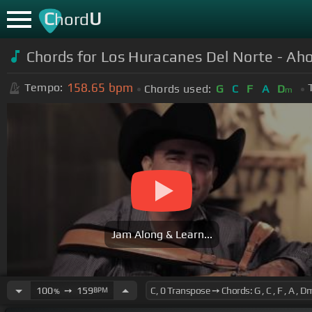
C
U
hord
Chords for Los Huracanes Del Norte - Ahor
158.65
bpm
Tempo:
Chords used:
G
C
F
A
D
m
Jam Along & Learn...
100
➙
159
BPM
%