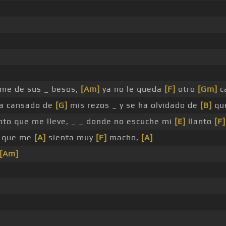
arme de sus _ besos,
[Am]
ya no le queda
[F]
otro
[Gm]
c
a cansado de
[G]
mis rezos _ y se ha olvidado de
[B]
que
ento que me lleve, _ _ donde no escuche mi
[E]
llanto
[F]
s que me
[A]
sienta muy
[F]
macho,
[A]
_
[Am]