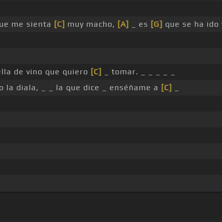
ue me sienta
[C]
muy macho,
[A]
_ es
[G]
que se ha ido 
lla de vino que quiero
[C]
_ tomar. _ _ _ _ _
 la diala, _ _ la que dice _ enséñame a
[C]
_