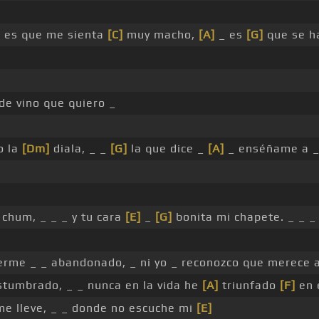
]
es que me sienta
[C]
muy macho,
[A]
_ es
[G]
que se ha
de vino que quiero _
o la
[Dm]
diala, _ _
[G]
la que dice _
[A]
_ enséñame a 
chum, _ _ _ y tu cara
[E]
_
[G]
bonita mi chapete. _ _ _
berme _ _ abandonado, _ ni yo _ reconozco que merece 
ostumbrado, _ _ nunca en la vida he
[A]
triunfado
[F]
en 
me lleve, _ _ donde no escuche mi
[E]