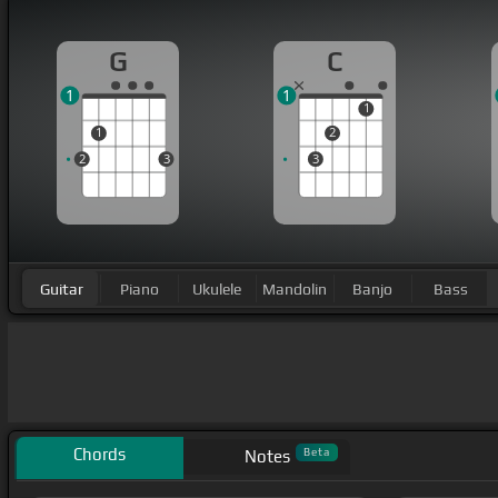
G
C
1
1
1
1
2
2
3
3
Guitar
Piano
Ukulele
Mandolin
Banjo
Bass
Chords
Beta
Notes