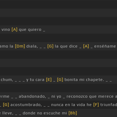
e vino
[A]
que quiero _
ramo la
[Dm]
diala, _ _
[G]
la que dice _
[A]
_ enséñame
 chum, _ _ _ y tu cara
[E]
_
[G]
bonita mi chapete. _ _
berme _ _ abandonado, _ ni yo _ reconozco que merece 
 _
[G]
acostumbrado, _ _ nunca en la vida he
[F]
triunfa
e lleve, _ _ donde no escuche mi
[Bb]