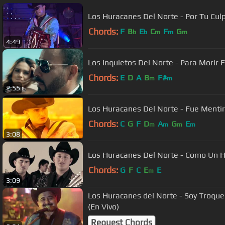
Los Huracanes Del Norte - Por Tu Culp
Chords:
F
B
E
C
F
G
b
b
m
m
m
4:49
Los Inquietos Del Norte - Para Morir Fe
Chords:
E
D
A
B
F#
m
m
2:55
Los Huracanes Del Norte - Fue Mentira
Chords:
C
G
F
D
A
G
E
m
m
m
m
3:08
Los Huracanes Del Norte - Como Un Hur
Chords:
G
F
C
E
E
m
3:09
Los Huracanes del Norte - Soy Troque
(En Vivo)
Request Chords