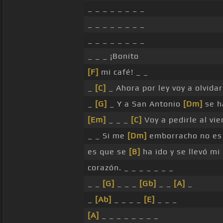
_ _ _ _ _ _ _ _
_ _ _ _ _ _ _ _
_ _ _ _ _ _ _ _
_ _ _ ¡Bonito
[F]
mi café! _ _
_
[C]
_ Ahora por ley voy a olvid
_
[G]
_ Y a San Antonio
[Dm]
se h
[Em]
_ _ _
[C]
Voy a pedirle al vi
_ _ Si me
[Dm]
emborracho no e
es que se
[B]
ha ido y se llevó mi
corazón. _ _ _ _ _ _ _
_ _
[G]
_ _ _
[Gb]
_ _
[A]
_
_
[Ab]
_ _ _ _
[E]
_ _ _
[A]
_ _ _ _ _ _ _ _