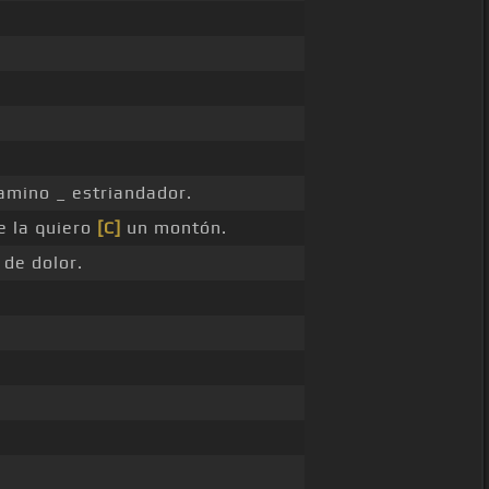
amino _ estriandador.
 la quiero
[C]
un montón.
de dolor.