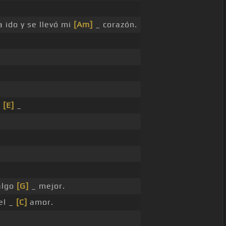
 ido y se llevó mi
[Am]
_ corazón.
_
[E]
_
algo
[G]
_ mejor.
el _
[C]
amor.