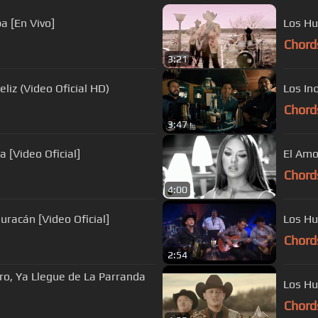
a [En Vivo]
Los Hu
Chord
3:21
liz (Video Oficial HD)
Los In
Chord
3:47
 [Video Oficial]
El Amo
Chord
4:00
acán [Video Oficial]
Los Hu
Chord
2:54
ro, Ya Llegue de La Parranda
Los Hu
Chord