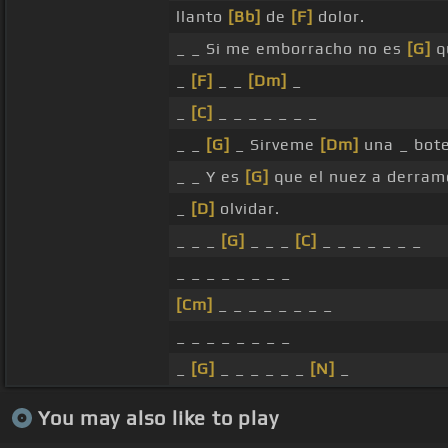
llanto
[Bb]
de
[F]
dolor.
_ _ Si me emborracho no es
[G]
q
_
[F]
_ _
[Dm]
_
_
[C]
_ _ _ _ _ _ _
_ _
[G]
_ Sirveme
[Dm]
una _ bote
_ _ Y es
[G]
que el nuez a derramo
_
[D]
olvidar.
_ _ _
[G]
_ _ _
[C]
_ _ _ _ _ _ _
_ _ _ _ _ _ _ _
[Cm]
_ _ _ _ _ _ _ _
_ _ _ _ _ _ _ _
_
[G]
_ _ _ _ _ _
[N]
_
You may also like to play