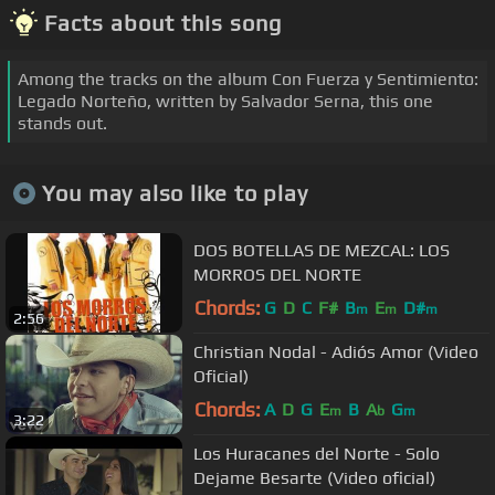
Facts about this song
Among the tracks on the album Con Fuerza y Sentimiento:
Legado Norteño, written by Salvador Serna, this one
stands out.
You may also like to play
DOS BOTELLAS DE MEZCAL: LOS
MORROS DEL NORTE
Chords:
G
D
C
F#
B
E
D#
m
m
m
2:56
Christian Nodal - Adiós Amor (Video
Oficial)
Chords:
A
D
G
E
B
A
G
m
b
m
3:22
Los Huracanes del Norte - Solo
Dejame Besarte (Video oficial)