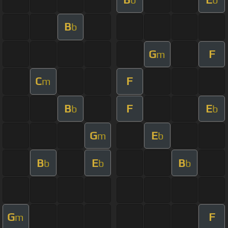
B
b
G
F
m
C
F
m
B
F
E
b
b
G
E
m
b
B
E
B
b
b
b
G
F
m