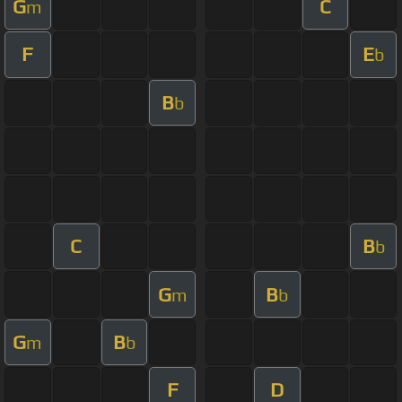
G
C
m
F
E
b
B
b
C
B
b
G
B
m
b
G
B
m
b
F
D