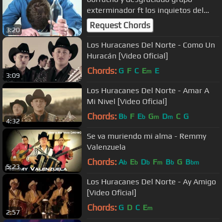
exterminador ft los inquietos del
norte
Request Chords
3:20
Los Huracanes Del Norte - Como Un
Huracán [Video Oficial]
Chords:
G
F
C
E
E
m
3:09
Los Huracanes Del Norte - Amar A
Mi Nivel [Video Oficial]
Chords:
B
F
E
G
D
C
G
b
b
m
m
4:32
Se va muriendo mi alma - Remmy
Valenzuela
Chords:
A
E
D
F
B
G
B
b
b
b
m
b
bm
5:23
Los Huracanes Del Norte - Ay Amigo
[Video Oficial]
Chords:
G
D
C
E
m
2:57