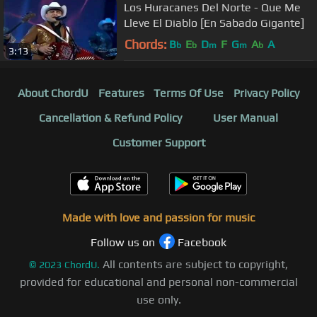
Los Huracanes Del Norte - Que Me
Lleve El Diablo [En Sabado Gigante]
Chords:
B
E
D
F
G
A
A
b
b
m
m
b
3:13
About ChordU
Features
Terms Of Use
Privacy Policy
Cancellation & Refund Policy
User Manual
Customer Support
Made with love and passion for music
Follow us on
Facebook
All contents are subject to copyright,
©
2023
ChordU.
provided for educational and personal non-commercial
use only.