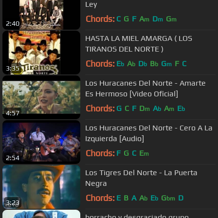
Ley
Chords:
C
G
F
A
D
G
m
m
m
2:40
HASTA LA MIEL AMARGA ( LOS
TIRANOS DEL NORTE )
Chords:
E
A
D
B
G
F
C
b
b
b
b
m
3:35
Los Huracanes Del Norte - Amarte
Es Hermoso [Video Oficial]
Chords:
G
C
F
D
A
A
E
m
b
m
b
4:57
Los Huracanes Del Norte - Cero A La
Izquierda [Audio]
Chords:
F
G
C
E
m
2:54
Los Tigres Del Norte - La Puerta
Negra
Chords:
E
B
A
A
E
G
D
b
b
bm
3:23
borracho y desgraciado grupo