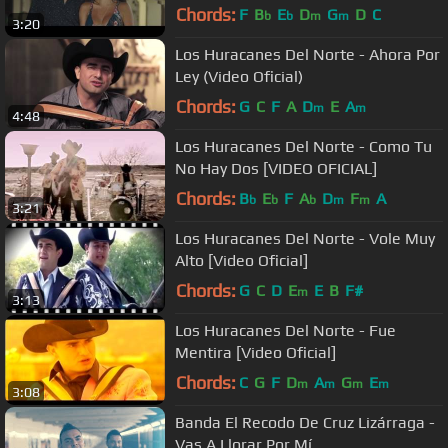
Chords:
F
B
E
D
G
D
C
b
b
m
m
3:20
Los Huracanes Del Norte - Ahora Por
Ley (Video Oficial)
Chords:
G
C
F
A
D
E
A
m
m
4:48
Los Huracanes Del Norte - Como Tu
No Hay Dos [VIDEO OFICIAL]
Chords:
B
E
F
A
D
F
A
b
b
b
m
m
3:21
Los Huracanes Del Norte - Vole Muy
Alto [Video Oficial]
Chords:
G
C
D
E
E
B
F#
m
3:13
Los Huracanes Del Norte - Fue
Mentira [Video Oficial]
Chords:
C
G
F
D
A
G
E
m
m
m
m
3:08
Banda El Recodo De Cruz Lizárraga -
Vas A Llorar Por Mí