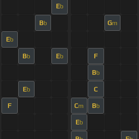
E
b
B
G
b
m
E
b
B
E
F
b
b
B
b
E
C
b
F
C
B
m
b
E
b
B
E
b
b