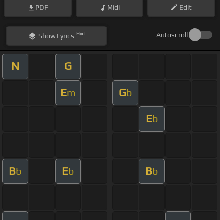
PDF
Midi
Edit
Hint
Autoscroll
Show
Lyrics
N
G
E
G
m
b
E
b
B
E
B
b
b
b