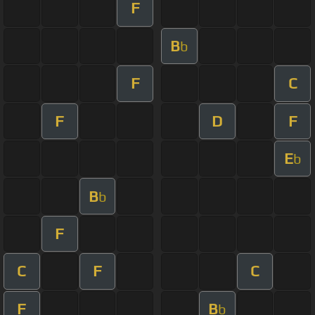
F
B
b
F
C
F
D
F
E
b
B
b
F
C
F
C
F
B
b