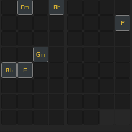
C
B
m
b
F
G
m
B
F
b