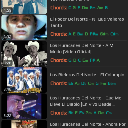
Chords:
C
G
F
D
E
A
B
m
m
m
4:59
El Poder Del Norte - Ni Que Valieras
Tanto
Chords:
A
E
B
D
F#
G#
C#
m
m
m
m
3:32
Los Huracanes Del Norte - A Mi
Modo [Video Oficial]
Chords:
G
D
C
E
F#
A
m
3:26
Los Rieleros Del Norte - El Columpio
Chords:
E
A
D
C
G
F
B
b
b
b
m
m
bm
3:18
Los Huracanes Del Norte - Que Me
Lleve El Diablo [En Vivo Desde
Monterrey]
Chords:
B
F
E
G
A
D
C
b
b
m
m
m
3:22
Los Huracanes Del Norte - Ahora Por