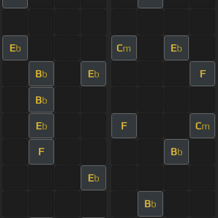
E
C
E
b
m
b
B
E
F
b
b
B
b
E
F
C
b
m
F
B
b
E
b
B
b