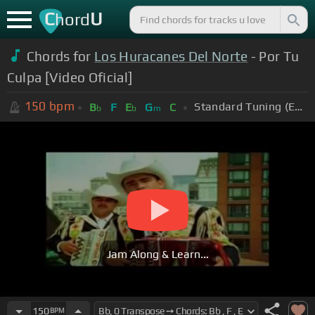
C
U
hord
Chords for
Los Huracanes Del Norte
- Por Tu
Culpa [Video Oficial]
150
bpm
Standard Tuning (EADGBE)
B
F
E
G
C
b
b
m
Jam Along & Learn...
150
BPM