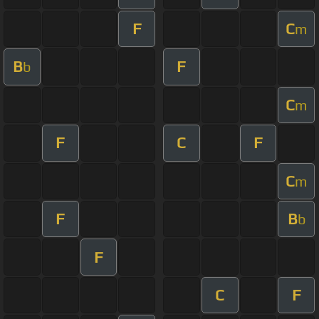
F
C
m
B
F
b
C
m
F
C
F
C
m
F
B
b
F
C
F