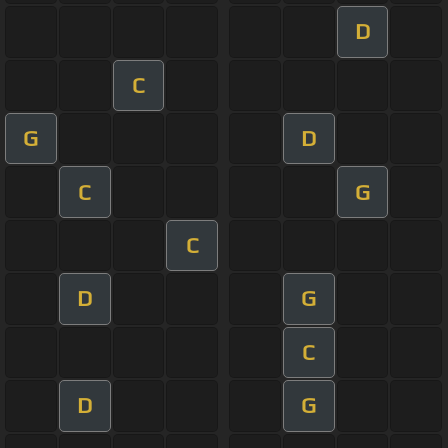
D
C
G
D
C
G
C
D
G
C
D
G