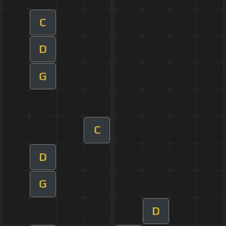
C
D
G
C
D
G
D