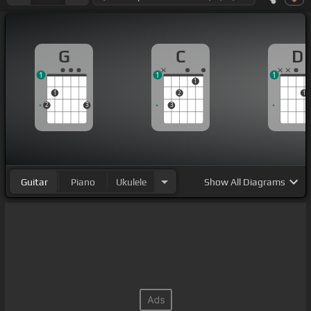
G
C
D
1
1
1
1
1
2
1
2
3
3
Guitar
Piano
Ukulele
Show
All Diagrams