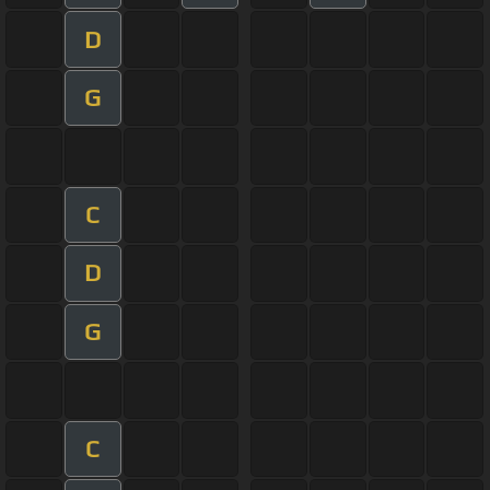
D
G
C
D
G
C