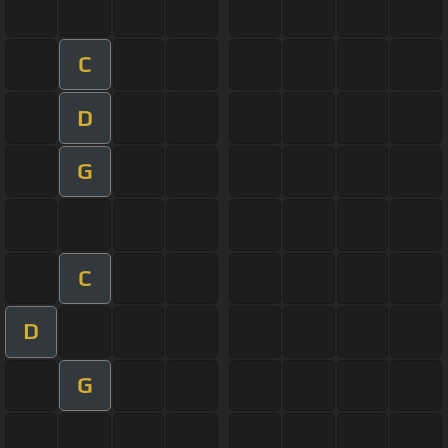
C
D
G
C
D
G