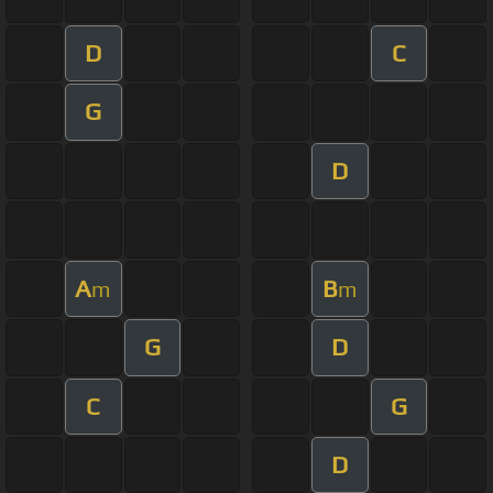
D
C
G
D
A
B
m
m
G
D
C
G
D