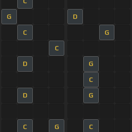
C
G
D
C
G
C
D
G
C
D
G
C
G
C