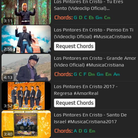
Los Pintores En Cristo - Tu Eres
Santo (Videoclip Oficial)
#MusicaCristiana
Chords:
G
D
C
E
G
C
b
m
m
3:11
Los Pintores En Cristo - Pienso En Ti
(Videoclip Oficial) #MusicaCristiana
Request Chords
2:56
Los Pintores en Cristo - Grande Amor
(Video Oficial) #MusicaCristiana
Chords:
G
C
F
D
G
E
A
m
m
m
m
4:13
Los Pintores En Cristo 2017 -
Regresa #AmorReal
Request Chords
3:52
Los Pintores En Cristo - Santo De
Israel #MusicaCristiana2017
Chords:
A
D
G
E
m
3:40