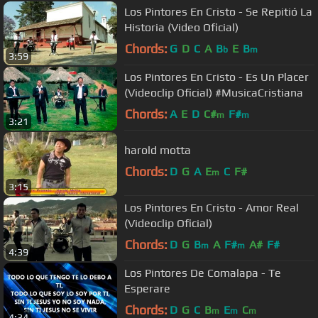
Los Pintores En Cristo - Se Repitió La
Historia (Video Oficial)
Chords:
G
D
C
A
B
E
B
b
m
3:59
Los Pintores En Cristo - Es Un Placer
(Videoclip Oficial) #MusicaCristiana
Chords:
A
E
D
C#
F#
m
m
3:21
harold motta
Chords:
D
G
A
E
C
F#
m
3:15
Los Pintores En Cristo - Amor Real
(Videoclip Oficial)
Chords:
D
G
B
A
F#
A#
F#
m
m
4:39
Los Pintores De Comalapa - Te
Esperare
Chords:
D
G
C
B
E
C
m
m
m
4:34