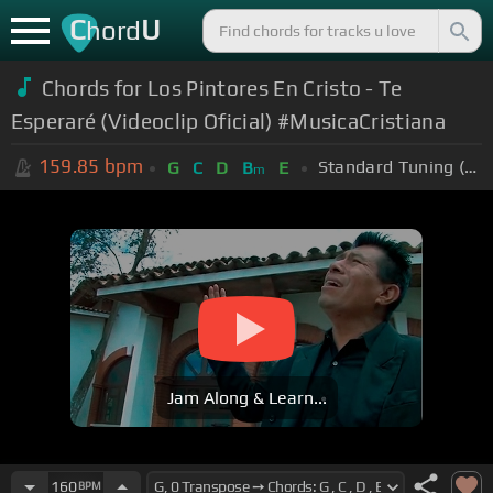
C
U
hord
Chords for Los Pintores En Cristo - Te
Esperaré (Videoclip Oficial) #MusicaCristiana
159.85
bpm
Standard Tuning (EADGBE)
G
C
D
B
E
m
Jam Along & Learn...
160
BPM