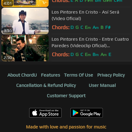
Chords:
E
A
D
F#
B
G#
C#
m
m
m
m
4:01
Los Pintores En Cristo - Así Será
(Video Oficial)
Chords:
D
G
C
E
A
B
F#
m
m
3:56
Los Pintores En Cristo - Entre Cuatro
Paredes (Videoclip Oficial)
#MusicaCristiana
Chords:
D
G
C
E
B
A
E
m
m
m
2:50
About ChordU
Features
Terms Of Use
Privacy Policy
Cancellation & Refund Policy
User Manual
Customer Support
Made with love and passion for music