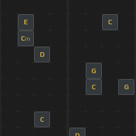
E
C
C
m
D
G
C
G
C
D