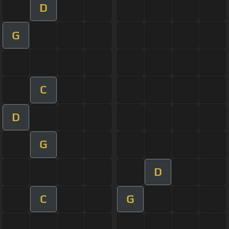
D
G
C
D
G
D
C
G