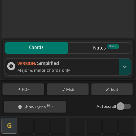
Chords
Beta
Notes
Simplified
VERSION:
Major & minor chords only
PDF
Midi
Edit
Hint
Autoscroll
Show
Lyrics
G