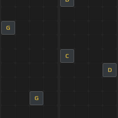
G
C
D
G