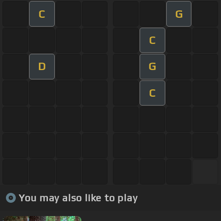
C
G
C
D
G
C
You may also like to play