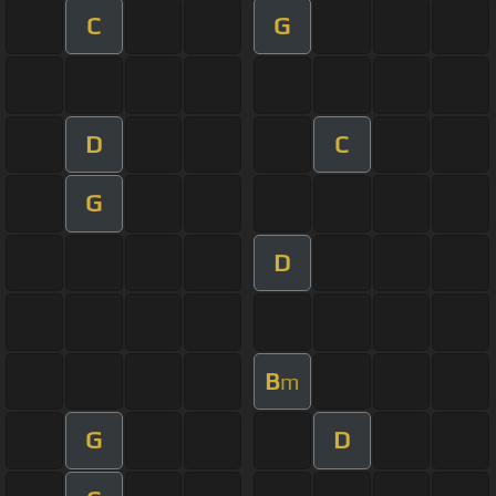
C
G
D
C
G
D
B
m
G
D