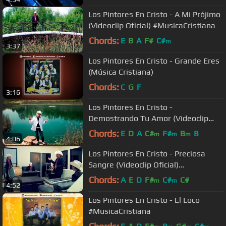
Los Pintores En Cristo - A Mi Prójimo
(Videoclip Oficial) #MusicaCristiana
Chords:
E
B
A
F#
C#
m
3:37
Los Pintores En Cristo - Grande Eres
(Música Cristiana)
Chords:
C
G
F
3:16
Los Pintores En Cristo -
Demostrando Tu Amor (Videoclip
Oficial) #MusicaCristiana
Chords:
E
D
A
C#
F#
B
B
m
m
m
4:06
Los Pintores En Cristo - Preciosa
Sangre (Videoclip Oficial)
#MusicaCristiana
Chords:
A
E
D
F#
C#
C#
m
m
4:52
Los Pintores En Cristo - El Loco
#MusicaCristiana