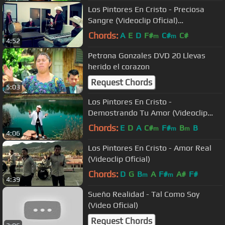
Los Pintores En Cristo - Preciosa
Sangre (Videoclip Oficial)
#MusicaCristiana
Chords:
A
E
D
F#
C#
C#
m
m
4:52
Petrona Gonzales DVD 20 Llevas
herido el corazon
Request Chords
5:03
Los Pintores En Cristo -
Demostrando Tu Amor (Videoclip
Oficial) #MusicaCristiana
Chords:
E
D
A
C#
F#
B
B
m
m
m
4:06
Los Pintores En Cristo - Amor Real
(Videoclip Oficial)
Chords:
D
G
B
A
F#
A#
F#
m
m
4:39
Sueño Realidad - Tal Como Soy
(Video Oficial)
Request Chords