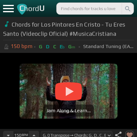
C
U
hord
Chords for Los Pintores En Cristo - Tu Eres
Santo (Videoclip Oficial) #MusicaCristiana
150
bpm
Standard Tuning (EADGBE)
G
D
C
E
G
b
m
Jam Along & Learn...
150
BPM