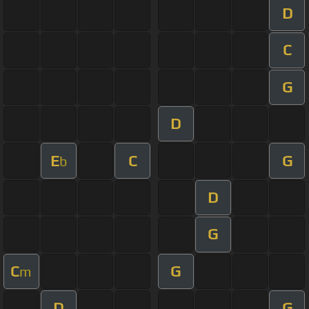
D
C
G
D
E
C
G
b
D
G
C
G
m
D
G