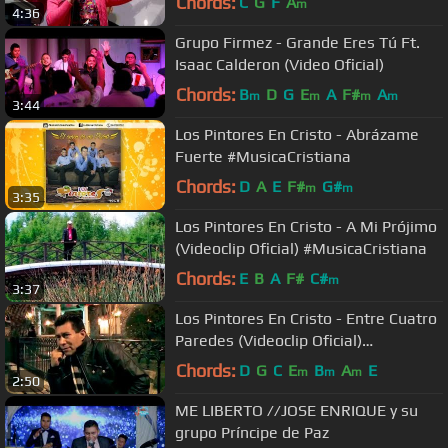
Chords:
C
G
F
A
m
4:36
Grupo Firmez - Grande Eres Tú Ft.
Isaac Calderon (Video Oficial)
Chords:
B
D
G
E
A
F#
A
m
m
m
m
3:44
Los Pintores En Cristo - Abrázame
Fuerte #MusicaCristiana
Chords:
D
A
E
F#
G#
m
m
3:35
Los Pintores En Cristo - A Mi Prójimo
(Videoclip Oficial) #MusicaCristiana
Chords:
E
B
A
F#
C#
m
3:37
Los Pintores En Cristo - Entre Cuatro
Paredes (Videoclip Oficial)
#MusicaCristiana
Chords:
D
G
C
E
B
A
E
m
m
m
2:50
ME LIBERTO //JOSE ENRIQUE y su
grupo Príncipe de Paz