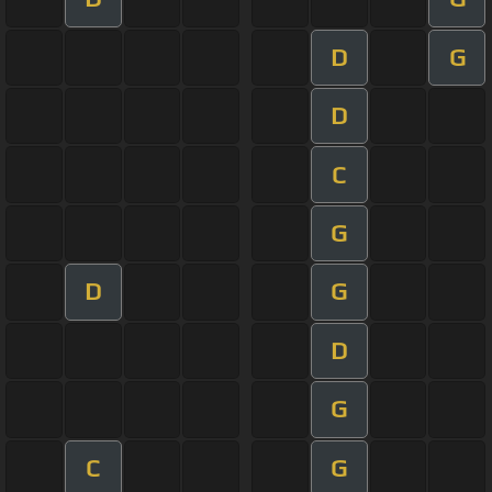
D
G
D
C
G
D
G
D
G
C
G