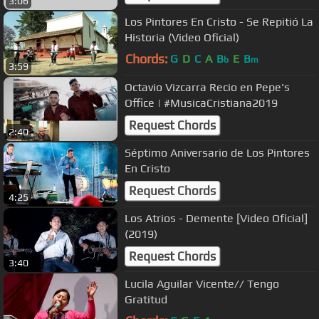
3:06
Los Pintores En Cristo - Se Repitió La
Historia (Video Oficial)
Chords:
G
D
C
A
B
E
B
b
m
3:59
Octavio Vizcarra Recio en Pepe's
Office | #MusicaCristiana2019
Request Chords
2:40
Séptimo Aniversario de Los Pintores
En Cristo
Request Chords
4:25
Los Atrios - Demente [Video Oficial]
(2019)
Request Chords
3:40
Lucila Aguilar Vicente// Tengo
Gratitud