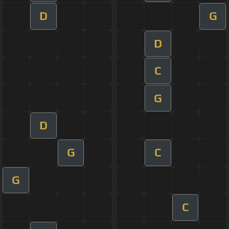
D
G
D
C
G
D
G
C
G
C