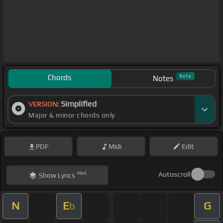
Chords
Beta
Notes
Simplified
VERSION:
Major & minor chords only
PDF
Midi
Edit
Hint
Autoscroll
Show
Lyrics
N
E
G
b