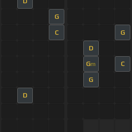
D
G
C
G
D
G
C
m
G
D