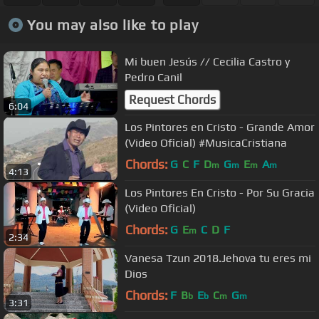
You may also like to play
Mi buen Jesús // Cecilia Castro y
Pedro Canil
Request Chords
6:04
Los Pintores en Cristo - Grande Amor
(Video Oficial) #MusicaCristiana
Chords:
G
C
F
D
G
E
A
m
m
m
m
4:13
Los Pintores En Cristo - Por Su Gracia
(Video Oficial)
Chords:
G
E
C
D
F
m
2:34
Vanesa Tzun 2018.Jehova tu eres mi
Dios
Chords:
F
B
E
C
G
b
b
m
m
3:31