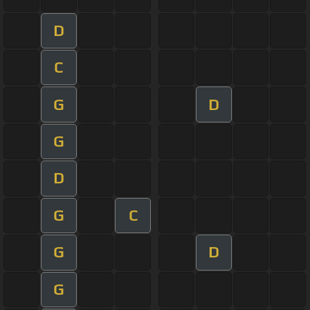
D
C
G
D
G
D
G
C
G
D
G