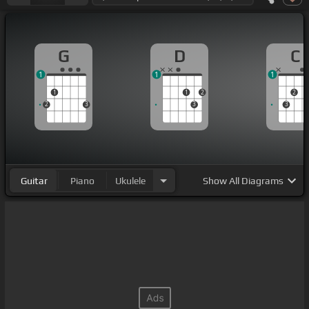
G
D
C
1
1
1
1
1
2
2
2
3
3
3
Guitar
Piano
Ukulele
Show
All Diagrams