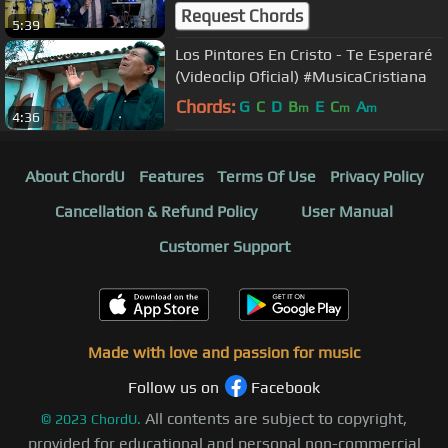
Request Chords
5:39
Los Pintores En Cristo - Te Esperaré
(Videoclip Oficial) #MusicaCristiana
Chords:
G
C
D
B
E
C
A
m
m
m
4:36
About ChordU
Features
Terms Of Use
Privacy Policy
Cancellation & Refund Policy
User Manual
Customer Support
Made with love and passion for music
Follow us on
Facebook
All contents are subject to copyright,
©
2023
ChordU.
provided for educational and personal non-commercial