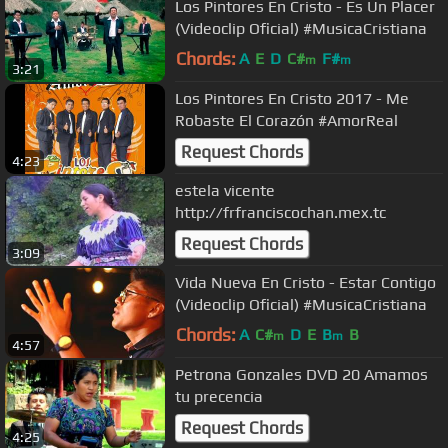
Los Pintores En Cristo - Es Un Placer
(Videoclip Oficial) #MusicaCristiana
Chords:
A
E
D
C#
F#
m
m
3:21
Los Pintores En Cristo 2017 - Me
Robaste El Corazón #AmorReal
Request Chords
4:23
estela vicente
http://frfranciscochan.mex.tc
Request Chords
3:09
Vida Nueva En Cristo - Estar Contigo
(Videoclip Oficial) #MusicaCristiana
Chords:
A
C#
D
E
B
B
m
m
4:57
Petrona Gonzales DVD 20 Amamos
tu precencia
Request Chords
4:25