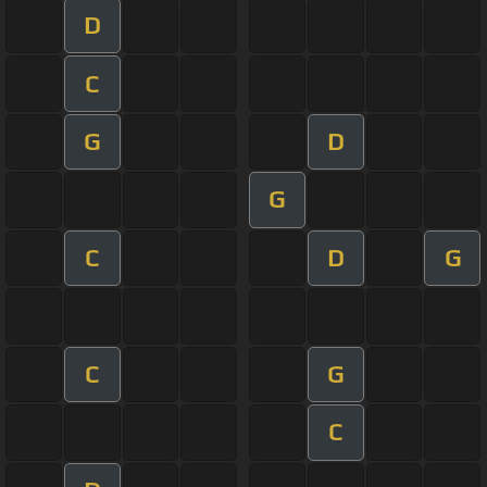
D
C
G
D
G
C
D
G
C
G
C