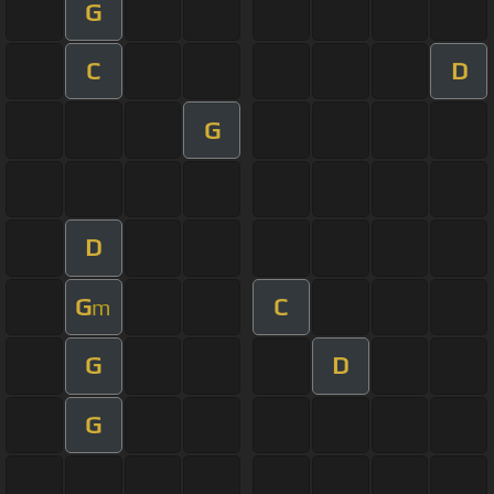
G
C
D
G
D
G
C
m
G
D
G