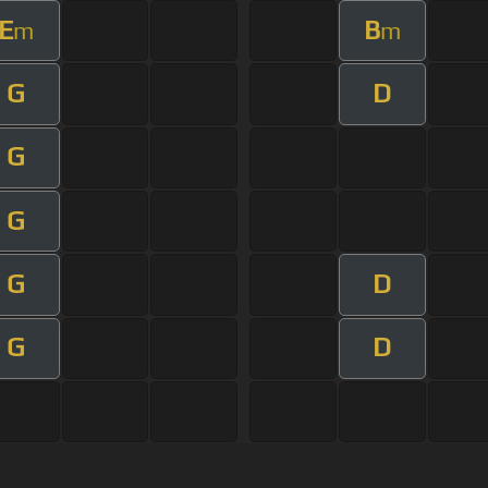
E
B
m
m
G
D
G
G
G
D
G
D