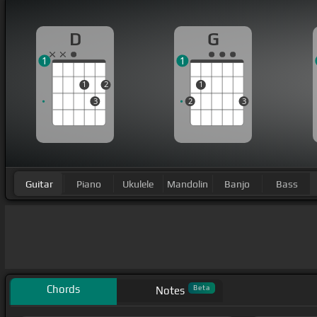
D
G
1
1
1
2
1
3
2
3
Guitar
Piano
Ukulele
Mandolin
Banjo
Bass
Chords
Beta
Notes