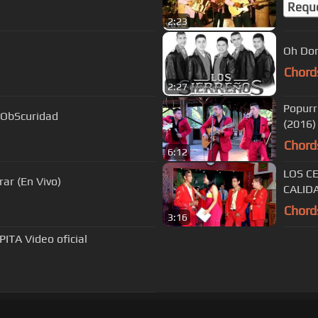
Requ
2:23
Oh Don
Chord
2:27
Popurr
 ObScuridad
(2016)
Chord
6:12
LOS C
rar (En Vivo)
CALID
Chord
3:16
TA Video oficial