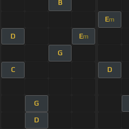
B
E
m
D
E
m
G
C
D
G
D