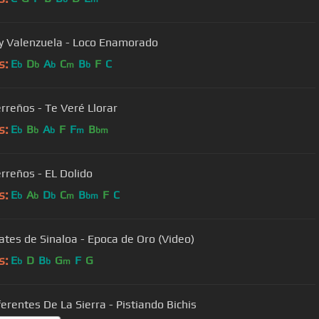
 Valenzuela - Loco Enamorado
s:
E
D
A
C
B
F
C
b
b
b
m
b
erreños - Te Veré Llorar
s:
E
B
A
F
F
B
b
b
b
m
bm
erreños - EL Dolido
s:
E
A
D
C
B
F
C
b
b
b
m
bm
ates de Sinaloa - Epoca de Oro (Video)
s:
E
D
B
G
F
G
b
b
m
ferentes De La Sierra - Pistiando Bichis