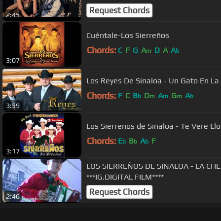
Request Chords
2:45
Cuéntale-Los Sierreños
Chords:
C
F
G
A
D
A
A
m
b
3:07
Los Reyes De Sinaloa - Un Gato En La
Chords:
F
C
B
D
A
G
A
b
m
m
m
b
3:59
Los Sierrenos de Sinaloa - Te Vere Llo
Chords:
E
B
A
F
b
b
b
3:17
LOS SIERREÑOS DE SINALOA - LA CHEPI
***IG.DIGITAL FILM****
Request Chords
2:46