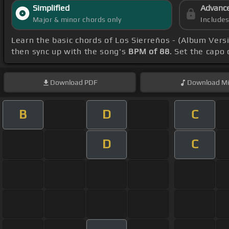
Simplified
Advanc
Major & minor chords only
Include
Learn the basic chords of Los Sierreños - (Album Vers
then sync up with the song's
BPM of 88
. Set the capo
Download
PDF
Download
Mi
B
D
C
D
C