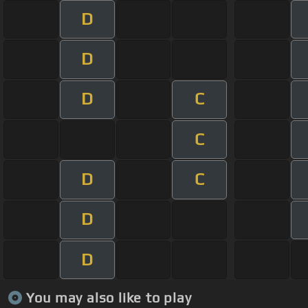
D
D
D
C
C
D
C
D
D
You may also like to play