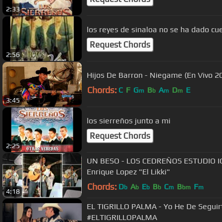
2:33
los reyes de sinaloa no se ha dado cu
Request Chords
2:56
Hijos De Barron - Niegame (En Vivo 2
Chords:
C
F
G
B
A
D
E
m
b
m
m
3:45
los sierreños junto a mi
Request Chords
2:25
UN BESO - LOS CEDREÑOS ESTUDIO IG.
Enrique Lopez "El Likki"
Chords:
D
A
E
B
C
B
F
b
b
b
b
m
bm
m
4:18
EL TIGRILLO PALMA - Yo He De Seguir
#ELTIGRILLOPALMA