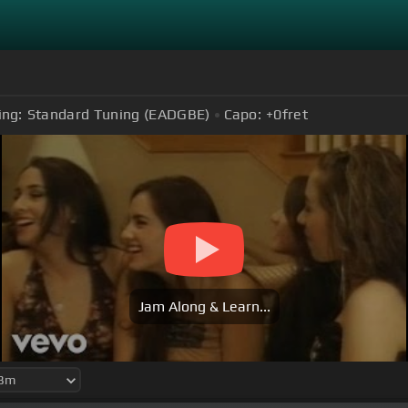
ing:
Standard Tuning (EADGBE)
Capo:
+0
fret
Jam Along & Learn...