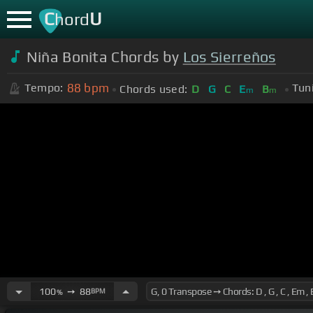
C
U
hord
Niña Bonita Chords by
Los Sierreños
88
bpm
Tempo:
Tun
Chords used:
D
G
C
E
B
m
m
100
➙
88
BPM
%