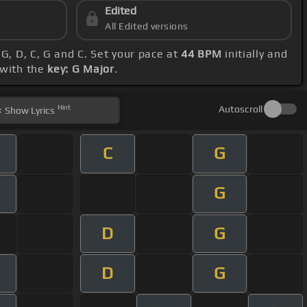
Edited
All Edited versions
 G, D, C, G and C. Set your pace at
44 BPM
initially and
 with the
key: G Major
.
Hint
Autoscroll
Show
Lyrics
C
G
G
D
G
D
G