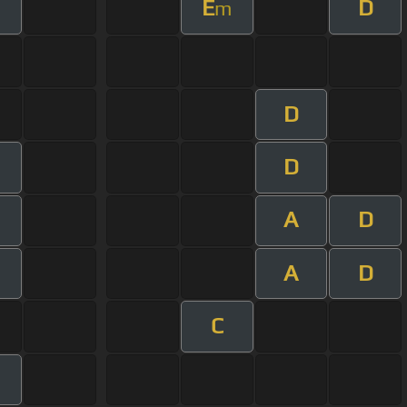
E
D
m
D
D
A
D
A
D
C
m