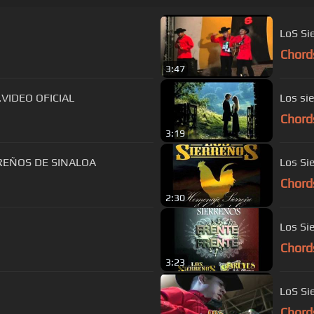
LoS Si
Chord
3:47
LORAR...VIDEO OFICIAL
Los si
Chord
3:19
RREÑOS DE SINALOA
Los Si
Chord
2:30
Los Si
Chord
3:23
LoS Si
Chord