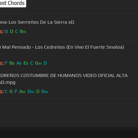
est Chords
na-Los Sierreños De La Sierra xD
s:
G
D
C
B
m
i Mal Pensado - Los Cedreños (En Vivo El Fuerte Sinaloa)
s:
F
B
A
E
C
G
D
b
b
b
m
EDREÑOS COSTUMBRE DE HUMANOS VIDEO OFICIAL ALTA
AD.mpg
s:
C
G
F
A
D
D
G
m
m
m