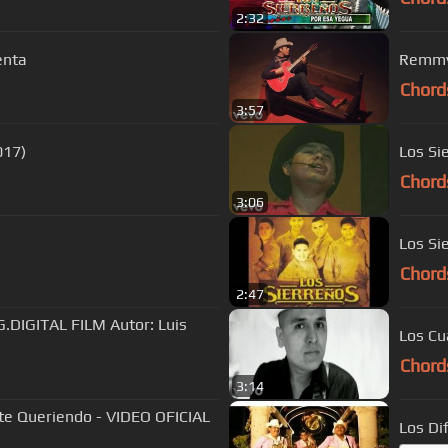
2:32
enta
Remmy
Chord
3:57
017)
Los Si
Chord
3:06
Los Si
Chord
2:47
DIGITAL FILM Autor: Luis
Los Cu
Chord
3:14
te Queriendo - VIDEO OFICIAL
Los Di