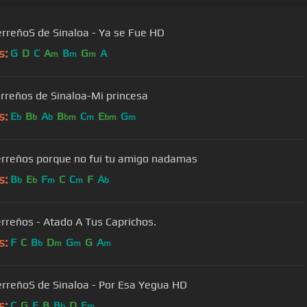
erreñoS de Sinaloa - Ya se Fue HD
s:
G
D
C
A
B
G
A
m
m
m
erreños de Sinaloa-Mi princesa
s:
E
B
A
B
C
E
G
b
b
b
bm
m
bm
m
erreños porque no fui tu amigo nadamas
s:
B
E
F
C
C
F
A
b
b
m
m
b
erreños - Atado A Tus Caprichos.
s:
F
C
B
D
G
G
A
b
m
m
m
erreñoS de Sinaloa - Por Esa Yegua HD
s:
C
G
F
B
B
D
E
b
m