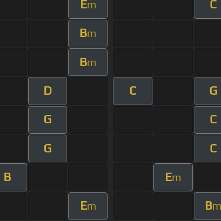
E
C
m
B
m
B
m
D
C
G
G
C
G
C
B
E
m
E
B
m