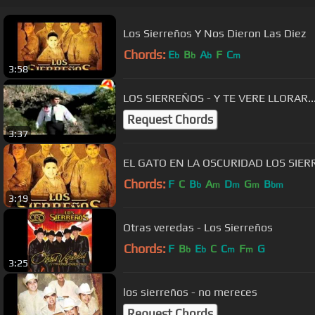
Los Sierreños Y Nos Dieron Las Diez
Chords:
E
B
A
F
C
b
b
b
m
3:58
LOS SIERREÑOS - Y TE VERE L
Request Chords
3:37
EL GATO EN LA OSCURIDAD LOS SIE
Chords:
F
C
B
A
D
G
B
b
m
m
m
bm
3:19
Otras veredas - Los Sierreños
Chords:
F
B
E
C
C
F
G
b
b
m
m
3:25
los sierreños - no mereces
Request Chords