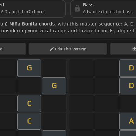
ed
Bass
s 6,7,aug,hdim7 chords
Advance chords for bass
ion)
Niña Bonita chords
, with this master sequence: A, D,
 considering your vocal range and favored chords, aligned
di
Edit
This Version
G
D
G
D
C
C
A