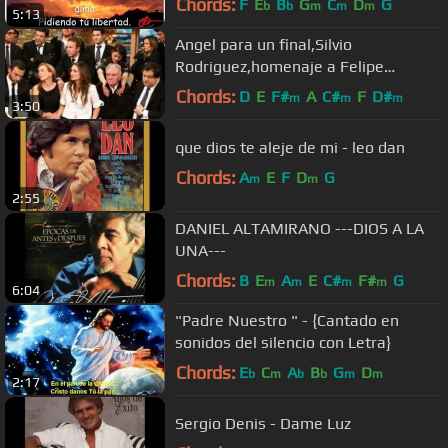
Chords:
F
E
B
G
C
D
G
b
b
m
m
m
5:13
Angel para un final,Silvio
Rodriguez,homenaje a Felipe
Camiroaga letra
Chords:
D
E
F#
A
C#
F
D#
m
m
m
3:50
que dios te aleje de mi - leo dan
Chords:
A
E
F
D
G
m
m
2:55
DANIEL ALTAMIRANO ---DIOS A LA
UNA---
Chords:
B
E
A
E
C#
F#
G
m
m
m
m
6:04
"Padre Nuestro " - {Cantado en
sonidos del silencio con Letra}
Chords:
E
C
A
B
G
D
b
m
b
b
m
m
2:17
Sergio Denis - Dame Luz