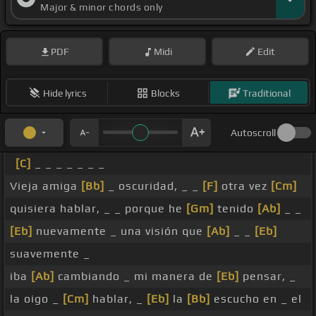
Major & minor chords only
PDF
Midi
Edit
Hide lyrics
Blocks
Traditional
Autoscroll
[C]
_ _ _ _ _ _ _
Vieja amiga
[Bb]
_ oscuridad, _ _
[F]
otra vez
[Cm]
quisiera hablar, _ _ porque he
[Gm]
tenido
[Ab]
_ _
[Eb]
nuevamente _ una visión que
[Ab]
_ _
[Eb]
suavemente _
iba
[Ab]
cambiando _ mi manera de
[Eb]
pensar, _
la oigo _
[Cm]
hablar, _
[Eb]
la
[Bb]
escucho en _ el