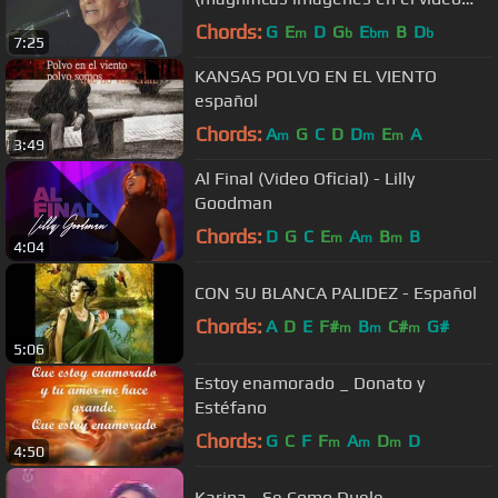
2013) - HD
Chords:
G
E
D
G
E
B
D
m
b
bm
b
7:25
KANSAS POLVO EN EL VIENTO
español
Chords:
A
G
C
D
D
E
A
m
m
m
3:49
Al Final (Video Oficial) - Lilly
Goodman
Chords:
D
G
C
E
A
B
B
m
m
m
4:04
CON SU BLANCA PALIDEZ - Español
Chords:
A
D
E
F#
B
C#
G#
m
m
m
5:06
Estoy enamorado _ Donato y
Estéfano
Chords:
G
C
F
F
A
D
D
m
m
m
4:50
Karina - Se Como Duele