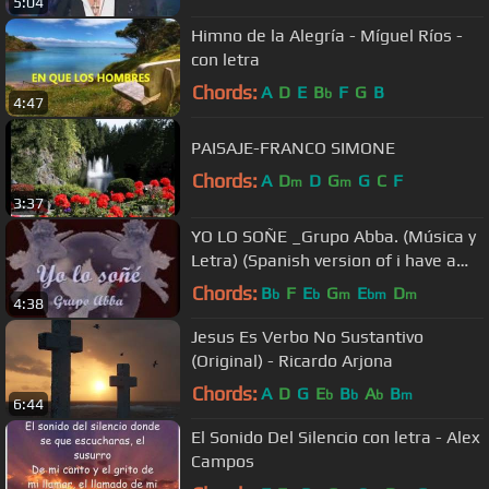
5:04
Himno de la Alegría - Míguel Ríos -
con letra
Chords:
A
D
E
B
F
G
B
b
4:47
PAISAJE-FRANCO SIMONE
Chords:
A
D
D
G
G
C
F
m
m
3:37
YO LO SOÑE _Grupo Abba. (Música y
Letra) (Spanish version of i have a
dream)
Chords:
B
F
E
G
E
D
b
b
m
bm
m
4:38
Jesus Es Verbo No Sustantivo
(Original) - Ricardo Arjona
Chords:
A
D
G
E
B
A
B
b
b
b
m
6:44
El Sonido Del Silencio con letra - Alex
Campos