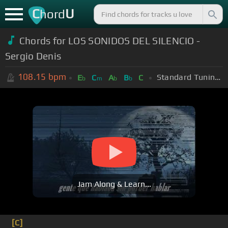
C
U
hord
Chords for LOS SONIDOS DEL SILENCIO -
Sergio Denis
108.15
bpm
Standard Tuning (EADGBE)
E
C
A
B
C
b
m
b
b
Jam Along & Learn...
[C]