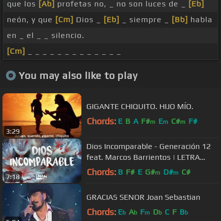
que los
[Ab]
profetas no, _ no son luces de _
[Eb]
neón, y que
[Cm]
Dios _
[Eb]
_ siempre _
[Bb]
habla
en _ el _ _ silencio.
[Cm]
_ _ _ _ _ _ _ _ _ _ _ _ _
You may also like to play
GIGANTE CHIQUITO. HIJO MÍO.
Chords:
E
B
A
F#
E
C#
F#
m
m
m
3:29
Dios Incomparable - Generación 12
feat. Marcos Barrientos | LETRA
#JuevesRetro
Chords:
B
F#
E
G#
D#
C#
m
m
7:18
GRACIAS SENOR Joan Sebastian
Chords:
E
A
F
D
C
F
B
b
b
m
b
b