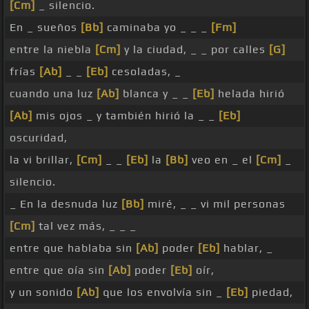
[Cm]
_ silencio.
En _ sueños
[Bb]
caminaba yo _ _ _
[Fm]
entre la niebla
[Cm]
y la ciudad, _ _ por calles
[G]
frías
[Ab]
_ _
[Eb]
cesoladas, _
cuando una luz
[Ab]
blanca y _ _
[Eb]
helada hirió
[Ab]
mis ojos _ y también hirió la _ _
[Eb]
oscuridad,
la vi brillar,
[Cm]
_ _
[Eb]
la
[Bb]
veo en _ el
[Cm]
_
silencio.
_ En la desnuda luz
[Bb]
miré, _ _ vi mil personas
[Cm]
tal vez más, _ _ _
entre que hablaba sin
[Ab]
poder
[Eb]
hablar, _
entre que oía sin
[Ab]
poder
[Eb]
oír,
y un sonido
[Ab]
que los envolvía sin _
[Eb]
piedad,