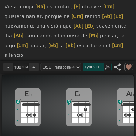
Vieja amiga
[Bb]
oscuridad,
[F]
otra vez
[Cm]
quisiera hablar, porque he
[Gm]
tenido
[Ab]
[Eb]
nuevamente una visión que
[Ab]
[Eb]
suavemente
iba
[Ab]
cambiando mi manera de
[Eb]
pensar, la
oigo
[Cm]
hablar,
[Eb]
la
[Bb]
escucho en el
[Cm]
silencio.
sueños
[Bb]
caminaba yo
[Fm]
Lyrics
On
108
BPM
entre la niebla
[Cm]
y la ciudad, por calles
[G]
frías
[Ab]
[Eb]
cesoladas,
E
C
A
b
m
b
cuando una luz
[Ab]
blanca y
[Eb]
helada hirió
[Ab]
6
3
4
mis ojos y también hirió la
[Eb]
oscuridad,
1
1
1
1
1
1
1
1
1
1
2
2
brillar,
[Cm]
[Eb]
la
[Bb]
veo en el
[Cm]
silencio.
2
3
4
3
4
3
4
desnuda luz
[Bb]
miré, vi mil personas
[Cm]
tal vez
más,