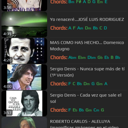
Chords:
B
F#
A
D
G
E
E
m
m
3:56
Yo renaceré...JOSÉ LUIS RODRIGUEZ
Chords:
A
F
A
D
B
C
D
m
m
b
4:35
MAS COMO HAS HECHO... Domenico
Modugno
Chords:
A
E
D
G
E
B
B
bm
bm
bm
b
b
b
4:26
Sergio Denis - Nunca supe más de tí
(1º Versión)
Chords:
F
C
B
D
G
G
A
b
m
m
4:00
Sergio Denis - Cada vez que sale el
sol
Chords:
F
E
B
G
C
G
b
b
m
m
3:57
ROBERTO CARLOS - ALELUYA
(magníficas imágenes en el video