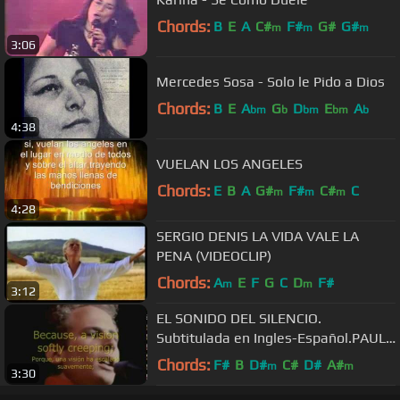
Chords:
B
E
A
C#
F#
G#
G#
m
m
m
3:06
Mercedes Sosa - Solo le Pido a Dios
Chords:
B
E
A
G
D
E
A
bm
b
bm
bm
b
4:38
VUELAN LOS ANGELES
Chords:
E
B
A
G#
F#
C#
C
m
m
m
4:28
SERGIO DENIS LA VIDA VALE LA
PENA (VIDEOCLIP)
Chords:
A
E
F
G
C
D
F#
m
m
3:12
EL SONIDO DEL SILENCIO.
Subtitulada en Ingles-Español.PAUL
SIMON & ART GARFUNKEL
Chords:
F#
B
D#
C#
D#
A#
m
m
3:30