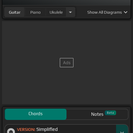
Guitar
Piano
Ukulele
Show
All Diagrams
Chords
Beta
Notes
Simplified
VERSION: