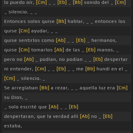
lo puedo oír,
[Cm]
_ _
[Eb]
_
[Bb]
sonido del _
[Cm]
_ silencio. _ _
Entonces solos quise
[Bb]
hablar, _ _ entonces los
quise
[Cm]
ayudar, _ _
quise sentirlos como
[Ab]
_ _
[Eb]
_ hermanos,
quise
[Cm]
tomarlos
[Ab]
de las _
[Eb]
manos, _
pero no
[Ab]
_ podían, no podían _ _
[Eb]
despertar
ni entender,
[Cm]
_ _
[Eb]
_ _ me
[Bb]
hundí en el _
[Cm]
_ silencio. _
Se arreglaban
[Bb]
a rezar, _ _ aquella luz era
[Cm]
su Dios, _
_ solo escrité que
[Ab]
_ _
[Eb]
despertaran, que la verdad allí
[Ab]
no _
[Eb]
estaba,