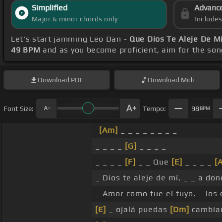
Simplified
Advanc
Major & minor chords only
Include
Let's start jamming Leo Dan -
Que Dios Te Aleje De M
49 BPM
and as you become proficient, aim for the so
Download
PDF
Download
Midi
Font Size:
Tempo:
98
BPM
[Am]
_ _ _ _ _ _ _ _
_ _ _ _
[G]
_ _ _ _
_ _ _ _
[F]
_ _ Que
[E]
_ _ _ _
[
_ Dios te aleje de mí, _ _ a d
_ Amor como fue el tuyo, _ lo
[E]
_ ojalá puedas
[Dm]
cambiar