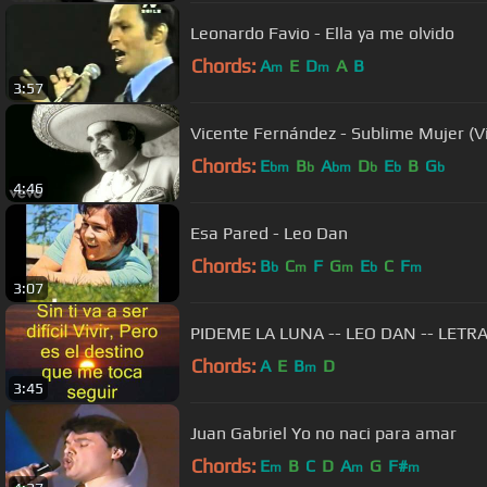
Leonardo Favio - Ella ya me olvido
Chords:
A
E
D
A
B
m
m
3:57
Vicente Fernández - Sublime Mujer (V
Chords:
E
B
A
D
E
B
G
bm
b
bm
b
b
b
4:46
Esa Pared - Leo Dan
Chords:
B
C
F
G
E
C
F
b
m
m
b
m
3:07
PIDEME LA LUNA -- LEO DAN -- LETR
Chords:
A
E
B
D
m
3:45
Juan Gabriel Yo no naci para amar
Chords:
E
B
C
D
A
G
F#
m
m
m