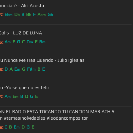
unciaré - Alci Acosta
s:
E
D
B
B
F
A
G
bm
b
b
bm
b
 Solis - LUZ DE LUNA
s:
A
E
G
C
D
F
B
m
m
m
Tu Nunca Me Has Querido - Julio Iglesias
s:
D
A
E
G
F#
B
E
m
m
n -Yo sé que no es feliz
s:
A
E
B
D
G
E
m
m
AN EL RADIO ESTA TOCANDO TU CANCION MARIACHIS
n #temasinolvidables #leodancompositor
s:
C
B
E
D
G
E
m