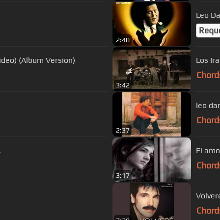
Leo Da
Requ
2:40
ideo) (Album Version)
Los Ir
Chord
3:42
leo da
Chord
2:37
A
El amo
Chord
3:17
Volver
Chord