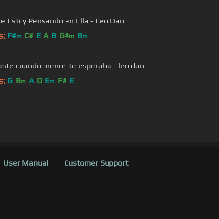
e Estoy Pensando en Ella - Leo Dan
s:
F#
C#
E
A
B
G#
B
m
m
m
gaste cuando menos te esperaba - leo dan
s:
G
B
A
D
E
F#
E
m
m
User Manual
Customer Support