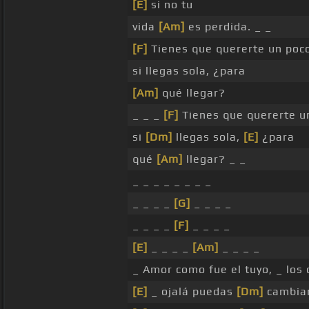
[E]
si no tu
vida
[Am]
es perdida. _ _
[F]
Tienes que quererte un poc
si llegas sola, ¿para
[Am]
qué llegar?
_ _ _
[F]
Tienes que quererte u
si
[Dm]
llegas sola,
[E]
¿para
qué
[Am]
llegar? _ _
_ _ _ _ _ _ _ _
_ _ _ _
[G]
_ _ _ _
_ _ _ _
[F]
_ _ _ _
[E]
_ _ _ _
[Am]
_ _ _ _
_ Amor como fue el tuyo, _ los
[E]
_ ojalá puedas
[Dm]
cambiar