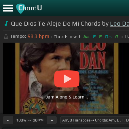
C
U
hord
Que Dios Te Aleje De Mi Chords by
Leo D
98.3
bpm
Tempo:
T
Chords used:
A
E
F
D
G
m
m
Jam Along & Learn...
100
➙
98
BPM
%