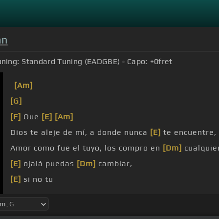
an
uning:
Standard Tuning (EADGBE)
Capo:
+0
fret
[Am]
[G]
[F]
Que
[E]
[Am]
Dios te aleje de mí, a donde nunca
[E]
te encuentre, 
Amor como fue el tuyo, los compro en
[Dm]
cualquie
[E]
ojalá puedas
[Dm]
cambiar,
[E]
si no tu
[F]
Tienes que quererte un poco más,
[Am]
tienes qu