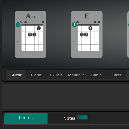
A
E
m
1
1
1
1
2
3
2
3
Guitar
Piano
Ukulele
Mandolin
Banjo
Bass
Chords
Beta
Notes