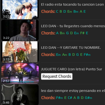
El radio esta tocando tu
Chords:
C
B
D
E
B
A
E
m
m
3:01
LEO DAN - tu llegastes cuando menos
Chords:
A
B
G
D
E
F#
E
m
m
3:22
LEO DAN --Y GRITARE TU NOMBRE.
Chords:
E
A
B
D
G
E
F#
m
m
m
3:15
JUGUETE CARO (con letra) Punto Sur
Request Chords
2:57
leo dan siempre estoy pensando en el
Chords:
F#
E
C#
A
B
D
G#
m
m
3:46