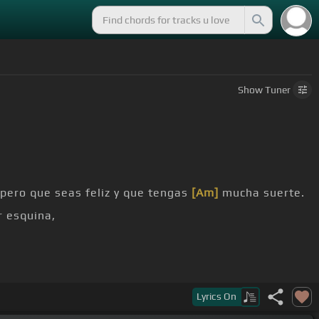
Show
Tuner
pero que seas feliz y que tengas
[Am]
mucha suerte.
r esquina,
e aprender a caminar hacia los
[E]
años viejos,
Lyrics
On