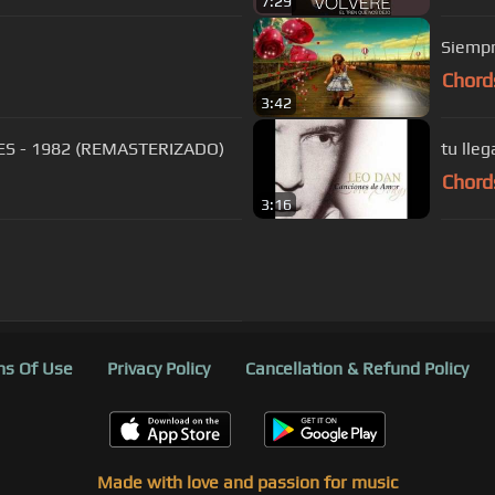
7:29
Siempr
Chord
3:42
ALES - 1982 (REMASTERIZADO)
tu lle
Chord
3:16
s Of Use
Privacy Policy
Cancellation & Refund Policy
Made with love and passion for music