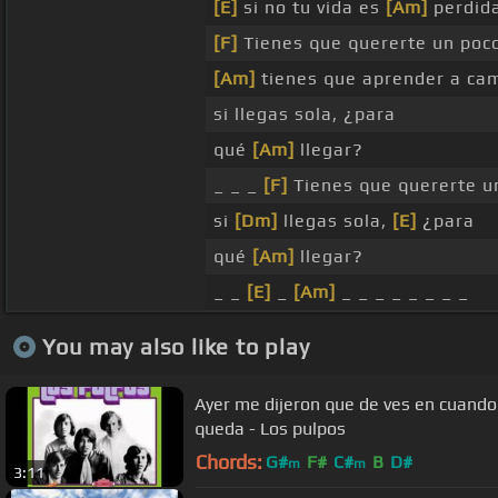
[E]
si no tu vida es
[Am]
perdida
[F]
Tienes que quererte un poco
[Am]
tienes que aprender a cam
si llegas sola, ¿para
qué
[Am]
llegar?
_ _ _
[F]
Tienes que quererte u
si
[Dm]
llegas sola,
[E]
¿para
qué
[Am]
llegar?
_ _
[E]
_
[Am]
_ _ _ _ _ _ _ _
You may also like to play
Ayer me dijeron que de ves en cuando
queda - Los pulpos
Chords:
G#
F#
C#
B
D#
m
m
3:11