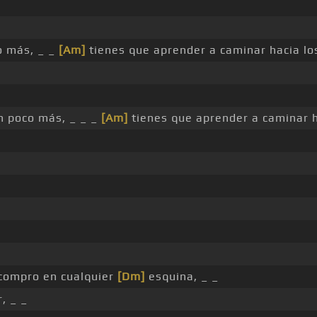
o más, _ _
[Am]
tienes que aprender a caminar hacia l
n poco más, _ _ _
[Am]
tienes que aprender a caminar 
 compro en cualquier
[Dm]
esquina, _ _
, _ _