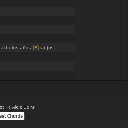
hacia los años
[E]
viejos,
os Te Aleje De MI
est Chords