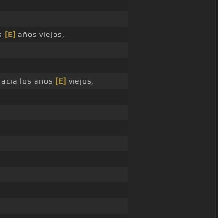
os
[E]
años viejos,
hacia los años
[E]
viejos,