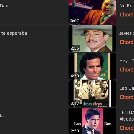
 cancion Leon Dan
No Ren
Chord
3:07
 te esperaba
Javier
Chord
2:55
Hey - 
Chord
4:59
Leo Da
Chord
3:17
LEO D
la
#leoda
Chord
2:58