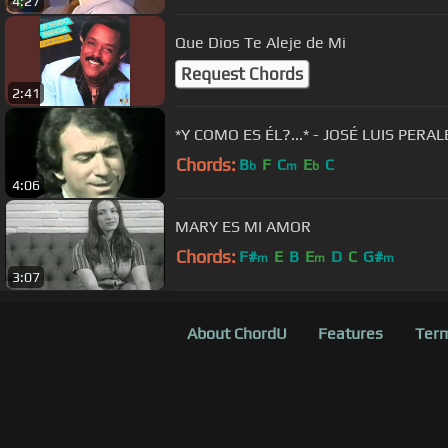
4:27
Que Dios Te Aleje de Mi
Request Chords
2:41
*Y COMO ES ÉL?...* - JOSÉ LUIS PER
Chords:
B
F
C
E
C
b
m
b
4:06
MARY ES MI AMOR
Chords:
F#
E
B
E
D
C
G#
m
m
m
3:07
About ChordU
Features
Term