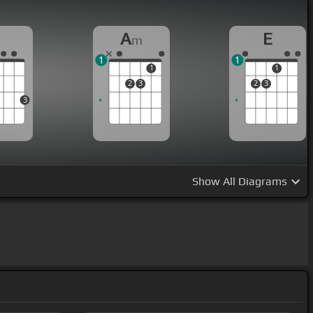
G
A
E
m
1
1
1
1
2
3
2
3
3
Show
All Diagrams