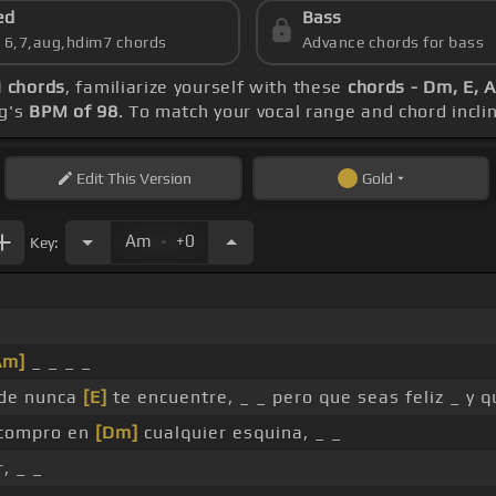
ed
Bass
s 6,7,aug,hdim7 chords
Advance chords for bass
i chords
, familiarize yourself with these
chords - Dm, E, 
ng's
BPM of 98
. To match your vocal range and chord inclin
Edit
This Version
Gold
.
Am
+0
Key:
Am]
_ _ _ _
onde nunca
[E]
te encuentre, _ _ pero que seas feliz _ y 
s compro en
[Dm]
cualquier esquina, _ _
, _ _