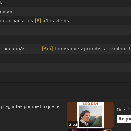
. _ _
 más, _ _ _
inar hacia los
[E]
años viejos,
n poco más, _ _ _
[Am]
tienes que aprender a caminar 
 preguntas por mi- Lo que te
Que Di
Requ
2:52