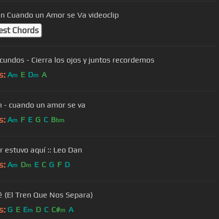
n Cuando un Amor se Va videoclip
est Chords
acundos - Cierra los ojos y juntos recordemos
s:
A
E
D
A
m
m
n - cuando un amor se va
s:
A
F
E
G
C
B
m
bm
r estuvo aquí :: Leo Dan
s:
A
D
E
C
G
F
D
m
m
é (El Tren Que Nos Separa)
s:
G
E
E
D
C
C#
A
m
m