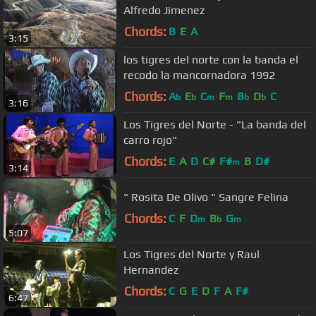
Alfredo Jimenez
Chords:
B
E
A
3:15
los tigres del norte con la banda el
recodo la mancornadora 1992
Chords:
A
E
C
F
B
D
C
b
b
m
m
b
b
3:16
Los Tigres del Norte - "La banda del
carro rojo"
Chords:
E
A
D
C#
F#
B
D#
m
3:14
" Rosita De Olivo " Sangre Felina
Chords:
C
F
D
B
G
m
b
m
5:07
Los Tigres del Norte y Raul
Hernandez
Chords:
C
G
E
D
F
A
F#
6:47