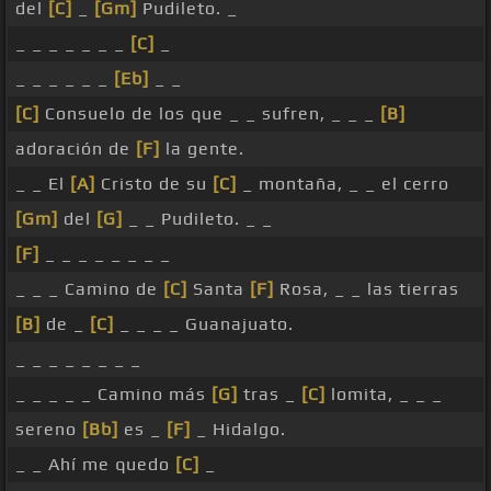
del
[C]
_
[Gm]
Pudileto. _
_ _ _ _ _ _ _
[C]
_
_ _ _ _ _ _
[Eb]
_ _
[C]
Consuelo de los que _ _ sufren, _ _ _
[B]
adoración de
[F]
la gente.
_ _ El
[A]
Cristo de su
[C]
_ montaña, _ _ el cerro
[Gm]
del
[G]
_ _ Pudileto. _ _
[F]
_ _ _ _ _ _ _ _
_ _ _ Camino de
[C]
Santa
[F]
Rosa, _ _ las tierras
[B]
de _
[C]
_ _ _ _ Guanajuato.
_ _ _ _ _ _ _ _
_ _ _ _ _ Camino más
[G]
tras _
[C]
lomita, _ _ _
sereno
[Bb]
es _
[F]
_ Hidalgo.
_ _ Ahí me quedo
[C]
_