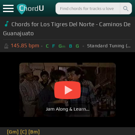
C
U
hord
Chords for Los Tigres Del Norte - Caminos De
Guanajuato
145.85
bpm
Standard Tuning (EADGBE)
C
F
G
B
G
m
Jam Along & Learn...
[Gm]
[C]
[Bm]