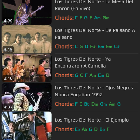
Los Tigres Del Norte - La Mesa Del
Rincón (En Vivo)
Chords:
C
F
G
E
A
G
m
m
4:29
Los Tigres Del Norte - De Paisano A
Paisano
Chords:
C
G
D
F#
B
E
C#
m
m
3:19
Los Tigres Del Norte - Ya
Encontraron A Camelia
Chords:
G
C
F
A
E
D
m
m
3:16
Los Tigres Del Norte - Ojos Negros
Nunca Engañan 1992
Chords:
F
C
B
D
G
A
G
b
m
m
m
4:37
Los Tigres Del Norte - El Ejemplo
Chords:
E
A
G
D
B
F
b
b
b
6:43