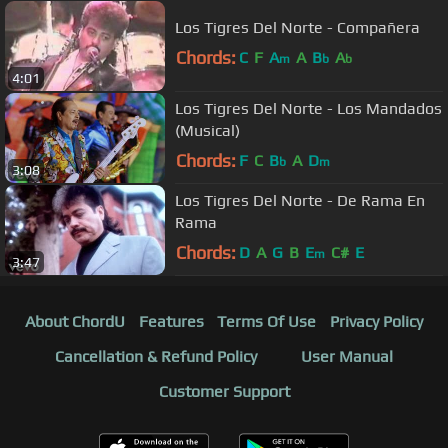
Los Tigres Del Norte - Compañera
Chords:
C
F
A
A
B
A
m
b
b
4:01
Los Tigres Del Norte - Los Mandados
(Musical)
Chords:
F
C
B
A
D
b
m
3:08
Los Tigres Del Norte - De Rama En
Rama
Chords:
D
A
G
B
E
C#
E
m
3:47
About ChordU
Features
Terms Of Use
Privacy Policy
Cancellation & Refund Policy
User Manual
Customer Support