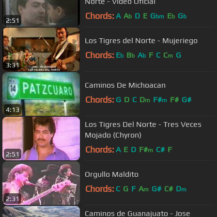
Norte - Video Oficial
Chords:
A
A
D
E
G
E
G
b
bm
b
b
2:51
Los Tigres del Norte - Mujeriego
Chords:
E
B
A
F
C
C
G
b
b
b
m
3:31
Caminos De Michoacan
Chords:
G
D
C
D
F#
F#
G#
m
m
4:13
Los Tigres Del Norte - Tres Veces
Mojado (Chyron)
Chords:
A
E
D
F#
C#
F
m
2:51
Orgullo Maldito
Chords:
C
G
F
A
G#
C#
D
m
m
2:31
Caminos de Guanajuato - Jose