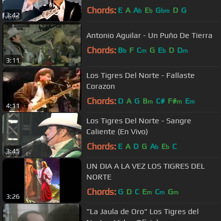
Chords:
E
A
A
E
G
D
G
b
b
bm
3:42
Antonio Aguilar - Un Puño De Tierra
Chords:
B
F
C
G
E
D
D
b
m
b
m
3:11
Los Tigres Del Norte - Fallaste
Corazon
Chords:
D
A
G
B
C#
F#
E
m
m
m
4:11
Los Tigres Del Norte - Sangre
Caliente (En Vivo)
Chords:
E
A
D
G
A
E
C
b
b
3:45
UN DIA A LA VEZ LOS TIGRES DEL
NORTE
Chords:
G
D
C
E
C
G
m
m
m
3:26
"La Jaula de Oro" Los Tigres del