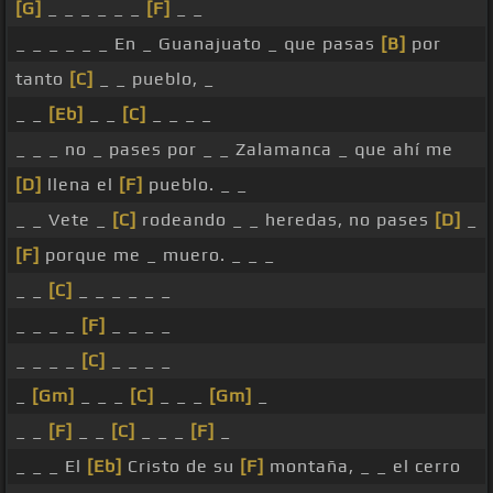
[G]
_ _ _ _ _ _
[F]
_ _
_ _ _ _ _ _ En _ Guanajuato _ que pasas
[B]
por
tanto
[C]
_ _ pueblo, _
_ _
[Eb]
_ _
[C]
_ _ _ _
_ _ _ no _ pases por _ _ Zalamanca _ que ahí me
[D]
llena el
[F]
pueblo. _ _
_ _ Vete _
[C]
rodeando _ _ heredas, no pases
[D]
_
[F]
porque me _ muero. _ _ _
_ _
[C]
_ _ _ _ _ _
_ _ _ _
[F]
_ _ _ _
_ _ _ _
[C]
_ _ _ _
_
[Gm]
_ _ _
[C]
_ _ _
[Gm]
_
_ _
[F]
_ _
[C]
_ _ _
[F]
_
_ _ _ El
[Eb]
Cristo de su
[F]
montaña, _ _ el cerro