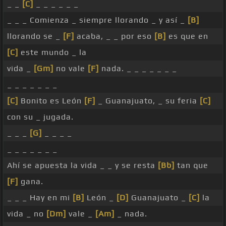
_ _
[C]
_ _ _ _ _ _
_ _ _ Comienza _ siempre llorando _ y así _
[B]
llorando se _
[F]
acaba, _ _ por eso
[B]
es que en
[C]
este mundo _ la
vida _
[Gm]
no vale
[F]
nada. _ _ _ _ _ _ _
_ _ _ _ _ _ _
[C]
Bonito es León
[F]
_ Guanajuato, _ su feria
[C]
con su _ jugada.
_ _ _
[G]
_ _ _ _
_ _ _ _ _ _ _
Ahí se apuesta la vida _ _ y se resta
[Bb]
tan que
[F]
gana.
_ _ _ Hay en mi
[B]
León _
[D]
Guanajuato _
[C]
la
vida _ no
[Dm]
vale _
[Am]
_ nada.