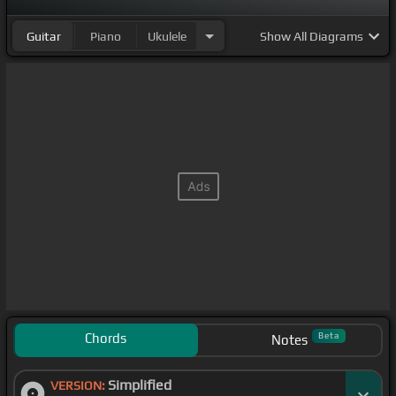
Guitar
Piano
Ukulele
Show
All Diagrams
Chords
Beta
Notes
Simplified
VERSION: