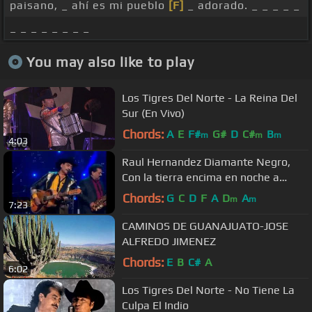
paisano, _ ahí es mi pueblo
[F]
_ adorado. _ _ _ _ _
_ _ _ _ _ _ _ _
You may also like to play
Los Tigres Del Norte - La Reina Del
Sur (En Vivo)
Chords:
A
E
F#
G#
D
C#
B
m
m
m
4:03
Raul Hernandez Diamante Negro,
Con la tierra encima en noche a
noche contigo
Chords:
G
C
D
F
A
D
A
m
m
7:23
CAMINOS DE GUANAJUATO-JOSE
ALFREDO JIMENEZ
Chords:
E
B
C#
A
6:02
Los Tigres Del Norte - No Tiene La
Culpa El Indio