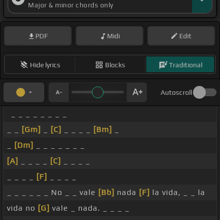
Major & minor chords only
PDF
Midi
Edit
Hide lyrics
Blocks
Traditional
Autoscroll
_ _ _ _ _ _ _ _
_ _
[Gm]
_
[C]
_ _ _ _
[Bm]
_
_
[Dm]
_ _ _ _ _ _ _
[A]
_ _ _ _
[C]
_ _ _ _
_ _ _ _
[F]
_ _ _ _
_ _ _ _ _ _ No _ _ vale
[Bb]
nada
[F]
la vida, _ _ la
vida no
[G]
vale _ nada. _ _ _ _