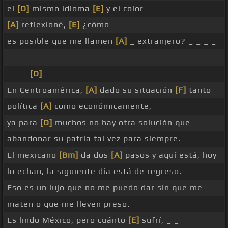
el
[D]
mismo idioma
[E]
y el color _
[A]
reflexioné,
[E]
¿cómo
es posible que me llamen
[A]
_ extranjero? _ _ _ _
_
_ _ _
[D]
_ _ _ _ _
En Centroamérica,
[A]
dado su situación
[F]
tanto
política
[A]
como económicamente,
ya para
[D]
muchos no hay otra solución que
abandonar su patria tal vez para siempre.
El mexicano
[Bm]
da dos
[A]
pasos y aquí está, hoy
lo echan, la siguiente día está de regreso.
Eso es un lujo que no me puedo dar sin que me
maten o que me lleven preso.
Es lindo México, pero cuánto
[E]
sufrí, _ _