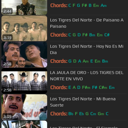
Chords:
C
F
G
F#
B
E
A
m
m
2:44
Los Tigres Del Norte - De Paisano A
Paisano
Chords:
C
G
D
F#
B
E
C#
m
m
3:19
Los Tigres Del Norte - Hoy No Es Mi
Dia
Chords:
G
D
A
A
E
E
B
m
m
m
2:58
LA JAULA DE ORO - LOS TIGRES DEL
NORTE EN VIVO
Chords:
E
A
D
F#
F#
C#
E
m
m
m
2:58
Los Tigres Del Norte - Mi Buena
Suerte
Chords:
B
F
E
G
C
G
C
b
b
m
m
3:09