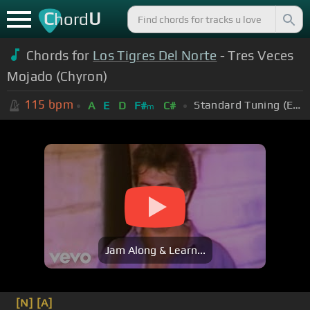
C
U
hord
Chords for
Los Tigres Del Norte
- Tres Veces
Mojado (Chyron)
115
bpm
Standard Tuning (EADGBE)
A
E
D
F#
C#
m
Jam Along & Learn...
[N]
[A]