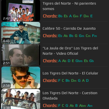
Tigres del Norte - Ni parientes
somos
Chords:
B
E
A
G
F
D
E
b
b
m
m
2:42
Calibre 50 - Corrido De Juanito
Chords:
E
A
B
G
G
C
F
b
b
b
m
m
m
4:45
"La Jaula de Oro" Los Tigres del
Norte - Video Oficial
Chords:
A
A
D
E
G
E
G
b
bm
b
b
2:51
Los Tigres Del Norte - El Celular
Chords:
F
C
B
D
G
A
D
b
m
2:58
Los Tigres Del Norte - Cuestion
Olvidada
Chords:
F
C
G
A
B
A
A
b
bm
m
3:38