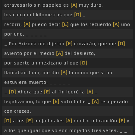
atravesarlo sin papeles es
[A]
muy duro,
los cinco mil kilómetros que
[D]
_
recorrí,
[A]
puedo decir
[E]
que los recuerdo
[A]
uno
por uno. _ _ _ _ _
_ Por Arizona me dijeron
[E]
cruzarán, que me
[D]
aviento por el medio
[A]
del desierto,
por suerte un mexicano al que
[D]
llamaban Juan, me dio
[A]
la mano que si no
estuviera muerto. _ _ _ _ _
_
[D]
Ahora que
[E]
al fin logré la
[A]
_
legalización, lo que
[E]
sufrí lo he _
[A]
recuperado
con creces,
[D]
a los
[E]
mojados les
[A]
dedico mi canción
[E]
y
a los que igual que yo son mojados tres veces. _ _