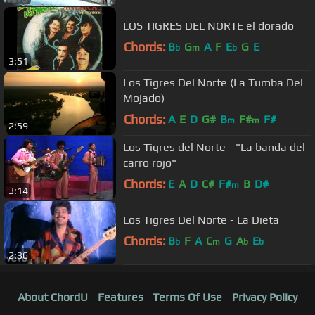
LOS TIGRES DEL NORTE el dorado
Chords:
B
G
A
F
E
G
E
b
m
b
3:51
Los Tigres Del Norte (La Tumba Del
Mojado)
Chords:
A
E
D
G#
B
F#
F#
m
m
2:59
Los Tigres del Norte - "La banda del
carro rojo"
Chords:
E
A
D
C#
F#
B
D#
m
3:14
Los Tigres Del Norte - La Dieta
Chords:
B
F
A
C
G
A
E
b
m
b
b
2:36
About ChordU
Features
Terms Of Use
Privacy Policy