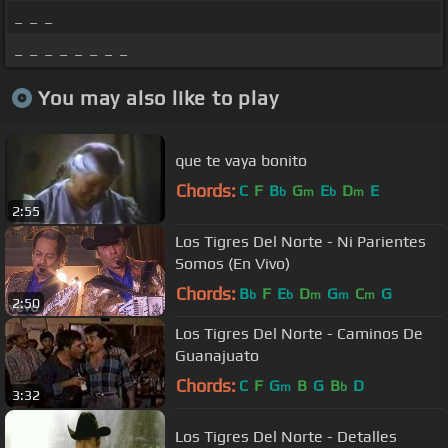
_ _ _
_ _ _ _ _ _ _ _
You may also like to play
que te vaya bonito
Chords:
C
F
B
G
E
D
E
b
m
b
m
2:55
Los Tigres Del Norte - Ni Parientes
Somos (En Vivo)
Chords:
B
F
E
D
G
C
G
b
b
m
m
m
2:50
Los Tigres Del Norte - Caminos De
Guanajuato
Chords:
C
F
G
B
G
B
D
m
b
3:32
Los Tigres Del Norte - Detalles