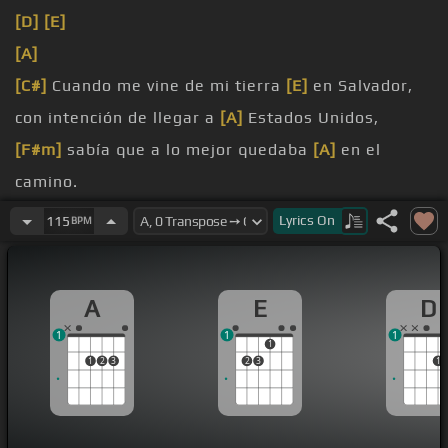
[D]
[E]
[A]
[C#]
Cuando me vine de mi tierra
[E]
en Salvador,
con intención de llegar a
[A]
Estados Unidos,
[F#m]
sabía que a lo mejor quedaba
[A]
en el
camino.
Son tres fronteras las que tuve que
[E]
cruzar, por
Lyrics
On
115
BPM
tres países
[A]
anduve indocumentado,
arriesgar,
[F#m]
por eso
[E]
dicen que soy tres
[A]
A
E
D
veces mojado.
1
1
1
En
[E]
Guatemala y México
[A]
cuando crucé, dos
1
1
2
3
2
3
1
veces
[E]
me salvé, me hicieron
[A]