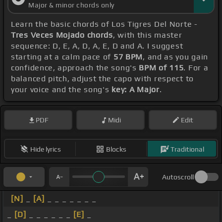
Major & minor chords only
Learn the basic chords of Los Tigres Del Norte -
Tres Veces Mojado chords
, with this master
sequence: D, E, A, D, A, E, D and A. I suggest
starting at a calm pace of
57 BPM
, and as you gain
confidence, approach the song's
BPM of 115
. For a
balanced pitch, adjust the capo with respect to
your voice and the song's
key: A Major
.
PDF
Midi
Edit
Hide lyrics
Blocks
Traditional
Autoscroll
[N]
_
[A]
_ _ _ _ _ _ _
_
[D]
_ _ _ _ _ _
[E]
_