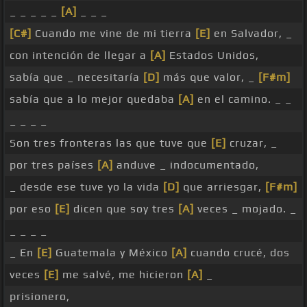
_ _ _ _ _
[A]
_ _ _
[C#]
Cuando me vine de mi tierra
[E]
en Salvador, _
con intención de llegar a
[A]
Estados Unidos,
sabía que _ necesitaría
[D]
más que valor, _
[F#m]
sabía que a lo mejor quedaba
[A]
en el camino. _ _
_ _ _ _
Son tres fronteras las que tuve que
[E]
cruzar, _
por tres países
[A]
anduve _ indocumentado,
_ desde ese tuve yo la vida
[D]
que arriesgar,
[F#m]
por eso
[E]
dicen que soy tres
[A]
veces _ mojado. _
_ _ _ _
_ En
[E]
Guatemala y México
[A]
cuando crucé, dos
veces
[E]
me salvé, me hicieron
[A]
_
prisionero,