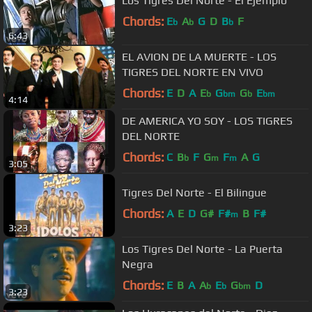
Los Tigres Del Norte - El Ejemplo
Chords:
E
A
G
D
B
F
b
b
b
6:43
EL AVION DE LA MUERTE - LOS
TIGRES DEL NORTE EN VIVO
Chords:
E
D
A
E
G
G
E
b
bm
b
bm
4:14
DE AMERICA YO SOY - LOS TIGRES
DEL NORTE
Chords:
C
B
F
G
F
A
G
b
m
m
3:05
Tigres Del Norte - El Bilingue
Chords:
A
E
D
G#
F#
B
F#
m
3:23
Los Tigres Del Norte - La Puerta
Negra
Chords:
E
B
A
A
E
G
D
b
b
bm
3:23