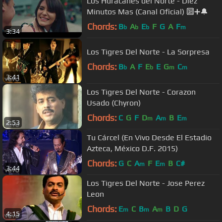
Los Huracanes del Norte - Diez
Minutos Mas (Canal Oficial) 🔟➕🔔
Chords:
B
A
E
F
G
A
F
b
b
b
m
3:34
Los Tigres Del Norte - La Sorpresa
Chords:
B
A
F
E
E
G
C
b
b
m
m
3:41
Los Tigres Del Norte - Corazon
Usado (Chyron)
Chords:
C
G
F
D
A
B
E
m
m
m
2:53
Tu Cárcel (En Vivo Desde El Estadio
Azteca, México D.F. 2015)
Chords:
G
C
A
F
E
B
C#
m
m
3:44
Los Tigres Del Norte - Jose Perez
Leon
Chords:
E
C
B
A
B
D
G
m
m
m
4:15