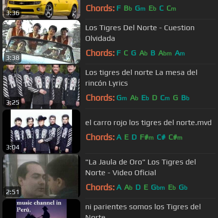
Chords:
F
B
G
E
C
C
b
m
b
m
3:36
Los Tigres Del Norte - Cuestion
Olvidada
Chords:
F
C
G
A
B
A
A
b
bm
m
3:38
Los tigres del norte La mesa del
rincón Lyrics
Chords:
G
A
E
D
C
G
B
m
b
b
m
b
3:25
el carro rojo los tigres del norte.mvd
Chords:
A
E
D
F#
C#
C#
m
m
3:04
"La Jaula de Oro" Los Tigres del
Norte - Video Oficial
Chords:
A
A
D
E
G
E
G
b
bm
b
b
2:51
ni parientes somos los Tigres del
Norte