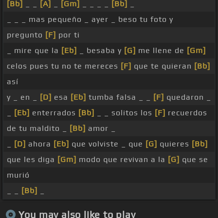
[Bb]
_ _
[A]
_
[Gm]
_ _ _ _
[Bb]
_
_ _ _ mas pequeño _ ayer _ beso tu foto y
pregunto
[F]
por ti
_ mire que la
[Eb]
_ besaba y
[G]
me llene de
[Gm]
celos pues tu no te mereces
[F]
que te quieran
[Bb]
así
y _ en _
[D]
esa
[Eb]
tumba falsa _ _
[F]
quedaron _
_
[Eb]
enterrados
[Bb]
_ _ solitos los
[F]
recuerdos
de tu maldito _
[Bb]
amor _
_
[D]
ahora
[Eb]
que volviste _ que
[G]
quieres
[Bb]
que les diga
[Gm]
modo que revivan a la
[G]
que se
murió
_ _
[Bb]
_
You may also like to play