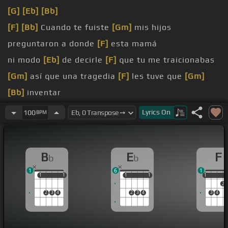
[G]
[Eb]
[Bb]
[F]
[Bb]
Cuando te fuiste
[Gm]
mis hijos
preguntaron a donde
[F]
esta mamá
ni modo
[Eb]
de decirle
[F]
que tu me traicionabas
[Gm]
así que una tragedia
[F]
les tuve que
[Gm]
[Bb]
inventar
si crees que hice
Lyrics
On
100
BPM
[D]
les
[Gm]
dije que moriste y los lleve
[F]
al
panteón
B
E
F
b
b
falsa donde
[Gm]
grabe tu nombre aun le
[Gm]
1
6
1
llevan flores
[F]
a la que
[Gm]
los dejo
1
1
1
1
1
1
1
1
1
1
2
[Bb]
y en esa
[Eb]
tumba falsa
[G]
quedaron
[A]
2
3
4
2
3
4
3
4
enterrados
[Bb]
solitos los
[F]