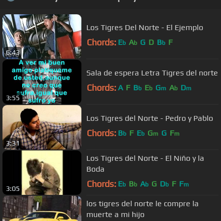
Los Tigres Del Norte - El Ejemplo
Chords:
E
A
G
D
B
F
b
b
b
6:43
Sala de espera Letra Tigres del norte
Chords:
A
F
B
E
G
A
D
b
b
m
b
m
3:55
Los Tigres del Norte - Pedro y Pablo
Chords:
B
F
E
G
G
F
b
b
m
m
3:31
Los Tigres del Norte - El Niño y la
Boda
Chords:
E
B
A
G
D
F
F
b
b
b
b
m
3:05
los tigres del norte le compre la
muerte a mi hijo