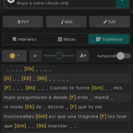
Major & minor chords only
PDF
Midi
Edit
Hide lyrics
Blocks
Traditional
Autoscroll
_ _ _ _
[Eb]
_ _ _ _
[G]
_ _
[Eb]
_
[Bb]
_ _ _ _ _
[F]
_ _ _
[Bb]
_ _ _ Cuando te fuiste
[Gm]
_ _ mis
hijos preguntaron a donde
[F]
esta _ mamá _
ni modo
[Eb]
de _ decirle _
[F]
que tu me
traicionabas
[Gm]
así que una tragedia
[F]
les tuve
que
[Gm]
_ _
[Bb]
inventar _ _