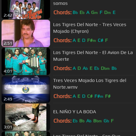
somos
Chords:
B
E
A
G
F
D
E
b
b
m
m
2:42
Los Tigres Del Norte - Tres Veces
Mojado (Chyron)
Chords:
A
E
D
F#
C#
F
m
2:51
Los Tigres Del Norte - El Avion De La
Muerte
Chords:
A
D
A
E
E
D
B
b
b
bm
b
4:01
Tres Veces Mojado Los Tigres del
Norte.wmv
Chords:
A
E
D
C#
F#
F#
m
2:49
EL NIÑO Y LA BODA
Chords:
E
B
A
B
G
F
b
b
b
bm
b
3:01