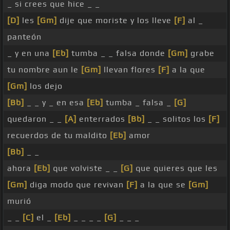
_ si crees que hice _ _
[D]
les
[Gm]
dije que moriste y los lleve
[F]
al _
panteón
_ y en una
[Eb]
tumba _ _ falsa donde
[Gm]
grabe
tu nombre aun le
[Gm]
llevan flores
[F]
a la que
[Gm]
los dejo
[Bb]
_ _ y _ en esa
[Eb]
tumba _ falsa _
[G]
quedaron _ _
[A]
enterrados
[Bb]
_ _ solitos los
[F]
recuerdos de tu maldito
[Eb]
amor
[Bb]
_ _
ahora
[Eb]
que volviste _ _
[G]
que quieres que les
[Gm]
diga modo que revivan
[F]
a la que se
[Gm]
murió
_ _
[C]
el _
[Eb]
_ _ _ _
[G]
_ _ _