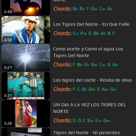
Chords:
B
E
F
G
C
A
b
b
m
m
b
2:42
Los Tigres Del Norte - En Que Falle
Chords:
C
F
G
B
A
B
F
m
m
b
b
3:56
Como aceite y Como el agua Los
Tigres Del Norte
Chords:
F
B
E
G
C
G
A
b
b
m
m
b
3:27
Los tigres del norte - Rosita de olivo
Chords:
F
C
B
D
E
A
G
b
m
m
m
3:31
UN DIA A LA VEZ LOS TIGRES DEL
NORTE
Chords:
G
D
C
E
C
G
m
m
m
3:26
Tigres del Norte - Ni parientes