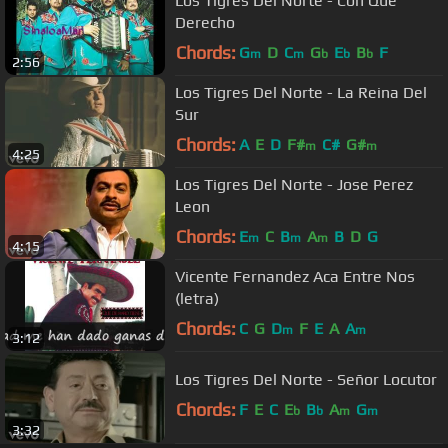
Los Tigres Del Norte - Con Que
Derecho
Chords:
G
D
C
G
E
B
F
m
m
b
b
b
2:56
Los Tigres Del Norte - La Reina Del
Sur
Chords:
A
E
D
F#
C#
G#
m
m
4:25
Los Tigres Del Norte - Jose Perez
Leon
Chords:
E
C
B
A
B
D
G
m
m
m
4:15
Vicente Fernandez Aca Entre Nos
(letra)
Chords:
C
G
D
F
E
A
A
m
m
3:12
Los Tigres Del Norte - Señor Locutor
Chords:
F
E
C
E
B
A
G
b
b
m
m
3:32