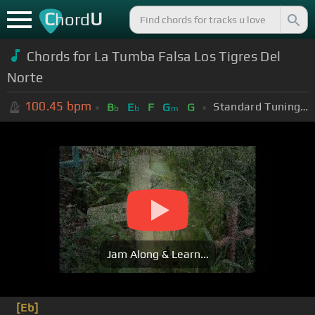
C
U
hord
Chords for La Tumba Falsa Los Tigres Del
Norte
100.45
bpm
Standard Tuning (EADGBE)
B
E
F
G
G
b
b
m
Jam Along & Learn...
[Eb]