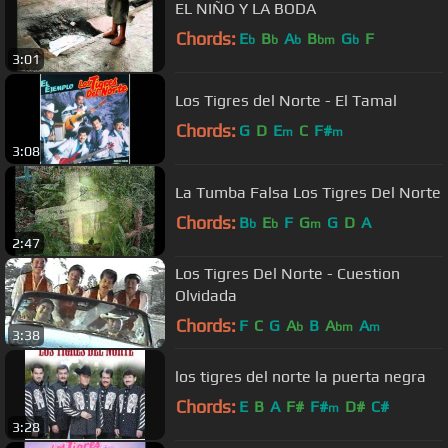
EL NIÑO Y LA BODA
Chords:
E
B
A
B
G
F
b
b
b
bm
b
3:01
Los Tigres del Norte - El Tamal
Chords:
G
D
E
C
F#
m
m
3:08
La Tumba Falsa Los Tigres Del Norte
Chords:
B
E
F
G
G
D
A
b
b
m
2:47
Los Tigres Del Norte - Cuestion
Olvidada
Chords:
F
C
G
A
B
A
A
b
bm
m
3:38
los tigres del norte la puerta negra
Chords:
E
B
A
F#
F#
D#
C#
m
3:28