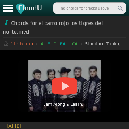
C
U
hord
Chords for el carro rojo los tigres del
norte.mvd
113.6
bpm
Standard Tuning (EADGBE)
A
E
D
F#
C#
m
Jam Along & Learn...
[A]
[E]