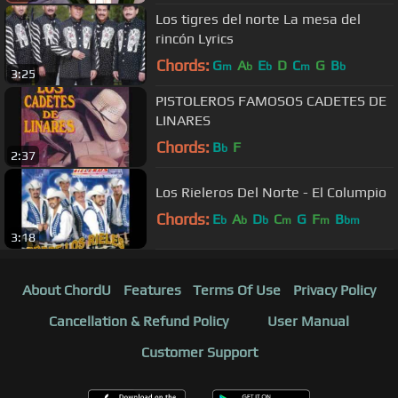
Los tigres del norte La mesa del
rincón Lyrics
Chords:
G
A
E
D
C
G
B
m
b
b
m
b
3:25
PISTOLEROS FAMOSOS CADETES DE
LINARES
Chords:
B
F
b
2:37
Los Rieleros Del Norte - El Columpio
Chords:
E
A
D
C
G
F
B
b
b
b
m
m
bm
3:18
About ChordU
Features
Terms Of Use
Privacy Policy
Cancellation & Refund Policy
User Manual
Customer Support