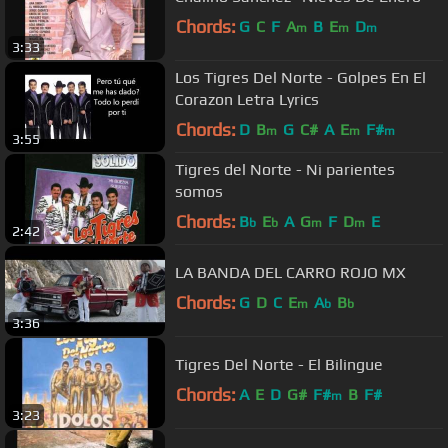
Chords:
G
C
F
A
B
E
D
m
m
m
3:33
Los Tigres Del Norte - Golpes En El
Corazon Letra Lyrics
Chords:
D
B
G
C#
A
E
F#
m
m
m
3:55
Tigres del Norte - Ni parientes
somos
Chords:
B
E
A
G
F
D
E
b
b
m
m
2:42
LA BANDA DEL CARRO ROJO MX
Chords:
G
D
C
E
A
B
m
b
b
3:36
Tigres Del Norte - El Bilingue
Chords:
A
E
D
G#
F#
B
F#
m
3:23