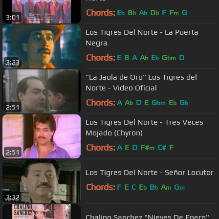
Chords:
E
B
A
D
F
F
G
b
b
b
b
m
3:01
Los Tigres Del Norte - La Puerta
Negra
Chords:
E
B
A
A
E
G
D
b
b
bm
3:23
"La Jaula de Oro" Los Tigres del
Norte - Video Oficial
Chords:
A
A
D
E
G
E
G
b
bm
b
b
2:51
Los Tigres Del Norte - Tres Veces
Mojado (Chyron)
Chords:
A
E
D
F#
C#
F
m
2:51
Los Tigres Del Norte - Señor Locutor
Chords:
F
E
C
E
B
A
G
b
b
m
m
3:32
Chalino Sanchez "Nieves De Enero"