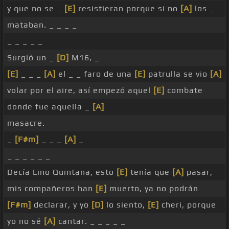
y que no se _
[E]
resistieran porque si no
[A]
los _
mataban. _ _ _ _
_ _ _ _ _
Surgió un _
[D]
M16, _
[E]
_ _ _
[A]
el _ _ faro de una
[E]
patrulla se vio
[A]
volar por el aire, así empezó aquel
[E]
combate
donde fue aquella _
[A]
masacre.
_
[F#m]
_ _ _
[A]
_
_ _ _ _ _ _
Decía Lino Quintana, esto
[E]
tenía que
[A]
pasar,
mis compañeros han
[E]
muerto, ya no podrán
[F#m]
declarar, y yo
[D]
lo siento,
[E]
cheri, porque
yo no sé
[A]
cantar. _ _ _ _ _