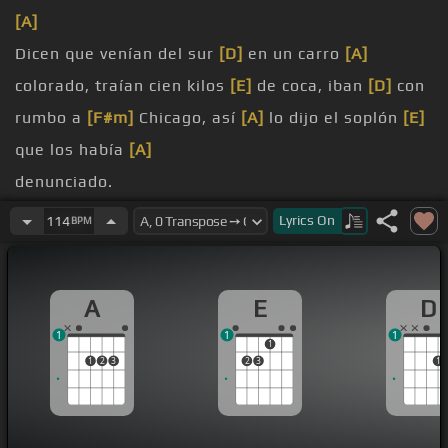
[A]
Dicen que venían del sur
[D]
en un carro
[A]
colorado, traían cien kilos
[E]
de coca, iban
[D]
con
rumbo a
[F#m]
Chicago, así
[A]
lo dijo el soplón
[E]
que los había
[A]
denunciado.
habían pasado la aduana,
[D]
la que está en el
Lyrics
On
114
BPM
Paso
[A]
Texas, pero en Mero San
[E]
Antonio los
[C#]
estaban
[A]
esperando, eran los rinches de
A
E
D
Texas
[E]
que comandan
[A]
el condado.
1
1
1
[F#m]
[A]
1
1
2
3
2
3
1
Una sirena
[D]
lloraba, un
[A]
emigrante gritó que
detuvieran el
[E]
carro para que lo
[A]
registraran y
que no se
[E]
resistieran porque si no
[A]
los