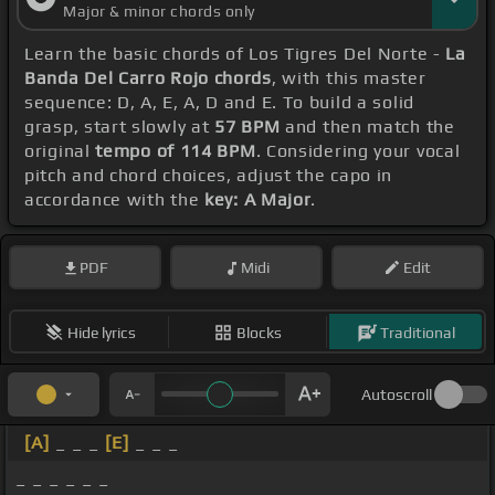
Major & minor chords only
Learn the basic chords of Los Tigres Del Norte -
La
Banda Del Carro Rojo chords
, with this master
sequence: D, A, E, A, D and E. To build a solid
grasp, start slowly at
57 BPM
and then match the
original
tempo of 114 BPM
. Considering your vocal
pitch and chord choices, adjust the capo in
accordance with the
key: A Major
.
PDF
Midi
Edit
Hide lyrics
Blocks
Traditional
Autoscroll
[A]
_ _ _
[E]
_ _ _
_ _ _ _ _ _