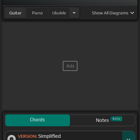
mataban.
Guitar
Piano
Ukulele
Show
All Diagrams
Surgió un
[D]
M16,
Chords
Beta
Notes
Simplified
VERSION: