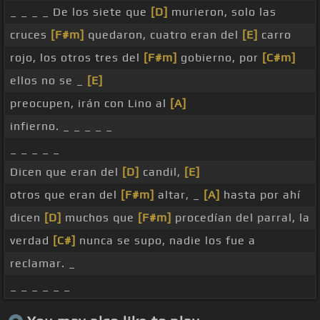
_ _ _ _ De los siete que
[D]
murieron, solo las
cruces
[F#m]
quedaron, cuatro eran del
[E]
carro
rojo, los otros tres del
[F#m]
gobierno, por
[C#m]
ellos no se _
[E]
preocupen, irán con Lino al
[A]
infierno. _ _ _ _ _
_ _ _ _ _
Dicen que eran del
[D]
candil,
[E]
otros que eran del
[F#m]
altar, _
[A]
hasta por ahí
dicen
[D]
muchos que
[F#m]
procedían del parral, la
verdad
[C#]
nunca se supo, nadie los fue a
reclamar. _
_ _ _ _ _ _