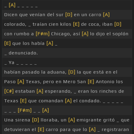
_
[A]
_ _ _ _ _
Dicen que venían del sur
[D]
en un carro
[A]
colorado, _ traían cien kilos
[E]
de coca, iban
[D]
con rumbo a
[F#m]
Chicago, así
[A]
lo dijo el soplón
[E]
que los había
[A]
_
_ denunciado.
_ Ya _ _ _ _ _
habían pasado la aduana,
[D]
la que está en el
Paso
[A]
Texas, pero en Mero San
[E]
Antonio los
[C#]
estaban
[A]
esperando, _ eran los rinches de
Texas
[E]
que comandan
[A]
el condado. _ _ _ _ _
_ _ _
[F#m]
_ _
[A]
Una sirena
[D]
lloraba, un
[A]
emigrante gritó _ que
detuvieran el
[E]
carro para que lo
[A]
_ registraran