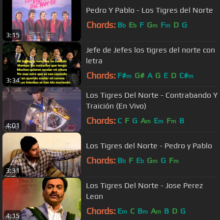
Pedro Y Pablo - Los Tigres del Norte
Chords:
B
E
F
G
F
D
G
b
b
m
m
3:15
Jefe de Jefes los tigres del norte con
letra
Chords:
F#
G#
A
G
E
D
C#
m
m
3:34
Los Tigres Del Norte - Contrabando Y
Traición (En Vivo)
Chords:
C
F
G
A
E
F
B
m
m
m
4:01
Los Tigres del Norte - Pedro y Pablo
Chords:
B
F
E
G
G
F
b
b
m
m
3:31
Los Tigres Del Norte - Jose Perez
Leon
Chords:
E
C
B
A
B
D
G
m
m
m
4:15