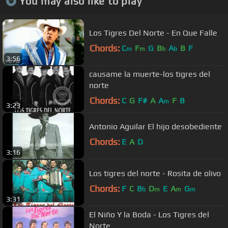
You may also like to play
Los Tigres Del Norte - En Que Falle
Chords:
C
F
G
B
A
B
F
m
m
b
b
3:56
causame la muerte-los tigres del
norte
Chords:
C
G
F#
A
A
F
B
m
3:23
Antonio Aguilar El hijo desobediente
Chords:
E
A
D
3:16
Los tigres del norte - Rosita de olivo
Chords:
F
C
B
D
E
A
G
b
m
m
m
3:31
El Niño Y la Boda - Los Tigres del
Norte