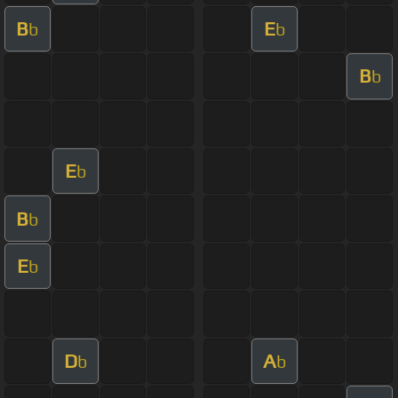
B
E
b
b
B
b
E
b
B
b
E
b
D
A
b
b