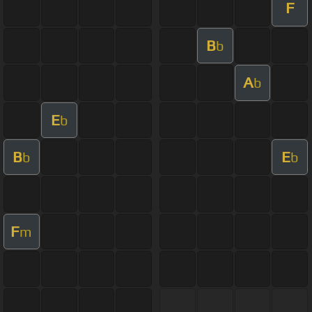
F
B
b
A
b
E
b
B
E
b
b
F
m