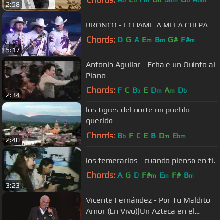
b
b
m
b
bm
b
bm
2:58
BRONCO - ECHAME A MI LA CULPA
Chords:
D
G
A
E
B
G#
F#
m
m
m
5:17
Antonio Aguilar - Echale un Quinto al
Piano
Chords:
F
C
B
E
D
A
D
b
m
m
b
2:34
los tigres del norte mi pueblo
querido
Chords:
B
F
C
E
B
D
E
b
m
bm
2:40
los temerarios - cuando pienso en ti.
Chords:
A
G
D
F#
E
F#
B
m
m
m
3:23
Vicente Fernández - Por Tu Maldito
Amor (En Vivo)[Un Azteca en el