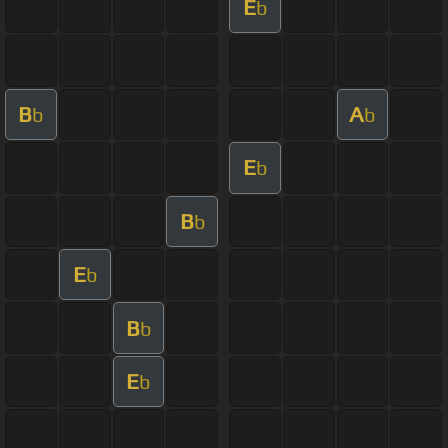
E
b
B
A
b
b
E
b
B
b
E
b
B
b
E
b