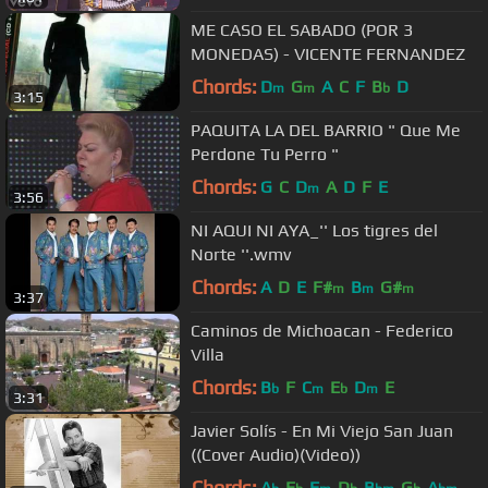
ME CASO EL SABADO (POR 3
MONEDAS) - VICENTE FERNANDEZ
Chords:
D
G
A
C
F
B
D
m
m
b
3:15
PAQUITA LA DEL BARRIO " Que Me
Perdone Tu Perro "
Chords:
G
C
D
A
D
F
E
m
3:56
NI AQUI NI AYA_'' Los tigres del
Norte ''.wmv
Chords:
A
D
E
F#
B
G#
m
m
m
3:37
Caminos de Michoacan - Federico
Villa
Chords:
B
F
C
E
D
E
b
m
b
m
3:31
Javier Solís - En Mi Viejo San Juan
((Cover Audio)(Video))
Chords:
A
E
F
D
B
G
A