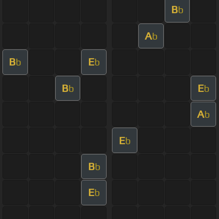
B
b
A
b
B
E
b
b
B
E
b
b
A
b
E
b
B
b
E
b