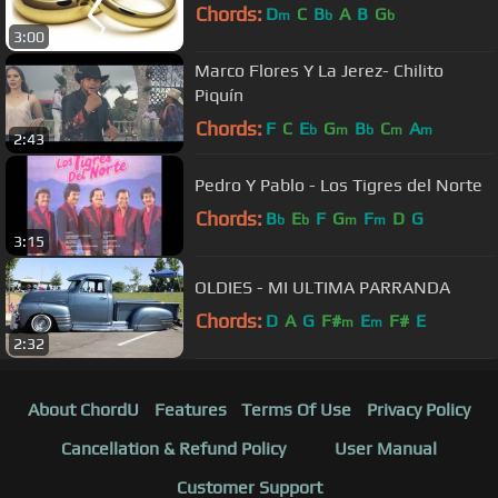
Chords:
D
C
B
A
B
G
m
b
b
3:00
Marco Flores Y La Jerez- Chilito
Piquín
Chords:
F
C
E
G
B
C
A
b
m
b
m
m
2:43
Pedro Y Pablo - Los Tigres del Norte
Chords:
B
E
F
G
F
D
G
b
b
m
m
3:15
OLDIES - MI ULTIMA PARRANDA
Chords:
D
A
G
F#
E
F#
E
m
m
2:32
About ChordU
Features
Terms Of Use
Privacy Policy
Cancellation & Refund Policy
User Manual
Customer Support