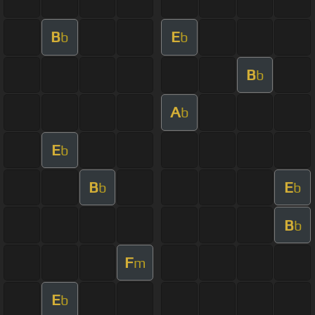
B
E
b
b
B
b
A
b
E
b
B
E
b
b
B
b
F
m
E
b