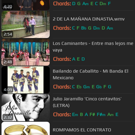
Azteca]
Chords:
D
G
A
E
C
D
F
m
m
4:20
2 DE LA MAÑANA DINASTIA.wmv
Chords:
C
F
B
G
D
D
A
b
m
m
2:54
Los Caminantes - Entre mas lejos me
vaya
Chords:
A
E
D
2:48
Bailando de Caballito - Mi Banda El
Mexicano
Chords:
C
E
G
E
G
F
G
b
m
b
4:09
Julio Jaramillo ‘Cinco centavitos’
(LETRA)
Chords:
E
B
A
F#
F#
A
E
m
m
m
2:32
ROMPAMOS EL CONTRATO