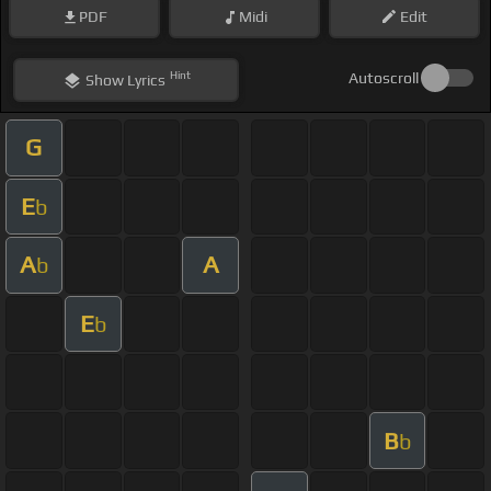
PDF
Midi
Edit
Hint
Autoscroll
Show
Lyrics
G
E
b
A
A
b
E
b
B
b