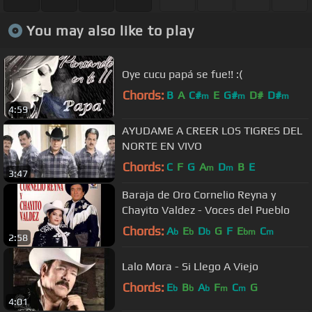
You may also like to play
Oye cucu papá se fue!! :(
Chords:
B
A
C#
E
G#
D#
D#
m
m
m
4:59
AYUDAME A CREER LOS TIGRES DEL
NORTE EN VIVO
Chords:
C
F
G
A
D
B
E
m
m
3:47
Baraja de Oro Cornelio Reyna y
Chayito Valdez - Voces del Pueblo
Chords:
A
E
D
G
F
E
C
b
b
b
bm
m
2:58
Lalo Mora - Si Llego A Viejo
Chords:
E
B
A
F
C
G
b
b
b
m
m
4:01