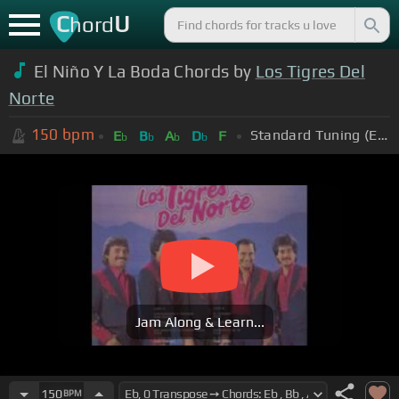
C
U
hord
El Niño Y La Boda Chords by
Los Tigres Del
Norte
150
bpm
Standard Tuning (EADGBE)
E
B
A
D
F
b
b
b
b
Jam Along & Learn...
150
BPM