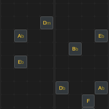
D
m
A
E
b
b
B
b
E
b
D
A
b
b
F