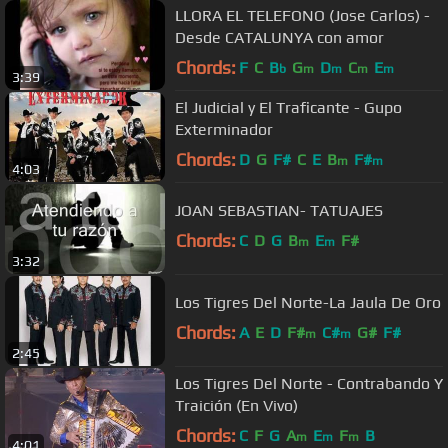
LLORA EL TELEFONO (Jose Carlos) -
Desde CATALUNYA con amor
Chords:
F
C
B
G
D
C
E
b
m
m
m
m
3:39
El Judicial y El Traficante - Gupo
Exterminador
Chords:
D
G
F#
C
E
B
F#
m
m
4:03
JOAN SEBASTIAN- TATUAJES
Chords:
C
D
G
B
E
F#
m
m
3:32
Los Tigres Del Norte-La Jaula De Oro
Chords:
A
E
D
F#
C#
G#
F#
m
m
2:45
Los Tigres Del Norte - Contrabando Y
Traición (En Vivo)
Chords:
C
F
G
A
E
F
B
m
m
m
4:01