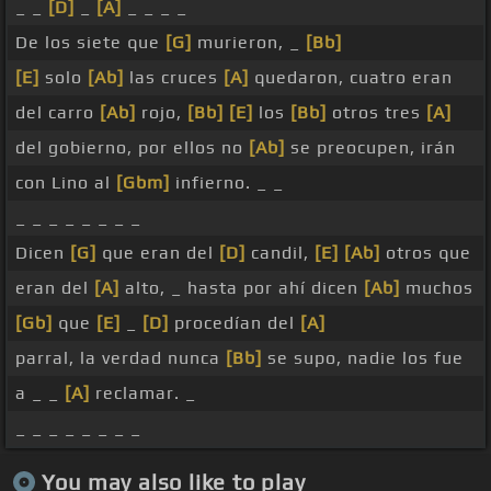
_ _
[D]
_
[A]
_ _ _ _
De los siete que
[G]
murieron, _
[Bb]
[E]
solo
[Ab]
las cruces
[A]
quedaron, cuatro eran
del carro
[Ab]
rojo,
[Bb]
[E]
los
[Bb]
otros tres
[A]
del gobierno, por ellos no
[Ab]
se preocupen, irán
con Lino al
[Gbm]
infierno. _ _
_ _ _ _ _ _ _ _
Dicen
[G]
que eran del
[D]
candil,
[E]
[Ab]
otros que
eran del
[A]
alto, _ hasta por ahí dicen
[Ab]
muchos
[Gb]
que
[E]
_
[D]
procedían del
[A]
parral, la verdad nunca
[Bb]
se supo, nadie los fue
a _ _
[A]
reclamar. _
_ _ _ _ _ _ _ _
You may also like to play