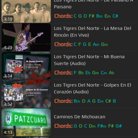
Paisano
Chords:
C
G
D
F#
B
E
C#
m
m
3:19
Los Tigres Del Norte - La Mesa Del
Rincón (En Vivo)
Chords:
C
F
G
E
A
G
m
m
4:29
Los Tigres Del Norte - Mi Buena
Suerte (Audio)
Chords:
F
B
E
G
C
A
b
b
m
m
b
3:14
Los Tigres Del Norte - Golpes En El
Corazón (Audio)
Chords:
B
D
A
G
E
C#
B
m
m
3:52
Caminos De Michoacan
Chords:
G
D
C
D
F#
F#
G#
m
m
4:13