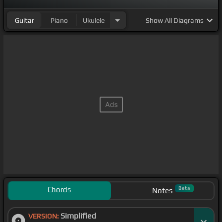
Guitar
Piano
Ukulele
Show
All Diagrams
Chords
Beta
Notes
Simplified
VERSION: