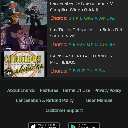
Cardenales De Nuevo León - Mi
Cómplice (Video Oficial)
Chords:
B
F#
E
G#
A
A#
D#
m
m
3:09
Los Tigres Del Norte - La Reina Del
Sur (En Vivo)
Chords:
A
E
F#
G#
D
C#
B
m
m
m
4:03
LA PISTA SECRETA -CORRIDOS
PROHIBIDOS
Chords:
C
B
G
E
D
F
G
m
m
2:49
About ChordU
Features
Terms Of Use
Privacy Policy
Cancellation & Refund Policy
User Manual
Customer Support