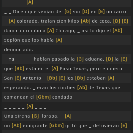
_ _ _ _ _
[A]
_ _ _
_ _ Dicen que venían del
[G]
sur
[D]
en
[E]
un carro
_
[A]
colorado, traían cien kilos
[Ab]
de coca,
[D]
[E]
iban con rumbo a
[A]
Chicago, _ así lo dijo el
[Ab]
soplón que los había
[A]
_ _
denunciado.
_ Ya _ _ _ _ habían pasado la
[G]
aduana,
[D]
la
[E]
que
[Bb]
está en el
[A]
Paso Texas, pero en mero
San
[E]
Antonio _
[Bb]
[E]
los
[Bb]
estaban
[A]
esperando, _ eran los rinches
[Ab]
de Texas que
comandan el
[Gbm]
condado. _ _
_ _ _ _ _
[A]
_ _ _
Una sirena
[G]
lloraba, _
[A]
un
[Ab]
emigrante
[Gbm]
gritó que _ detuvieran
[E]