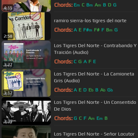
Chords:
E
C
B
A
B
D
G
m
m
m
4:15
ramiro sierra-los tigres del norte
Chords:
A
E
F#
F#
F
B
G
m
m
2:58
Los Tigres Del Norte - Contrabando Y
Traición (Audio)
Chords:
C
G
A
F
E
3:27
Los Tigres Del Norte - La Camioneta
Gris (Audio)
Chords:
A
E
D
E
B
A
G
b
b
b
3:17
Los Tigres Del Norte - Un Consentido
De Dios
Chords:
G
C
F
A
E
B
m
m
3:39
Los Tigres Del Norte - Señor Locutor