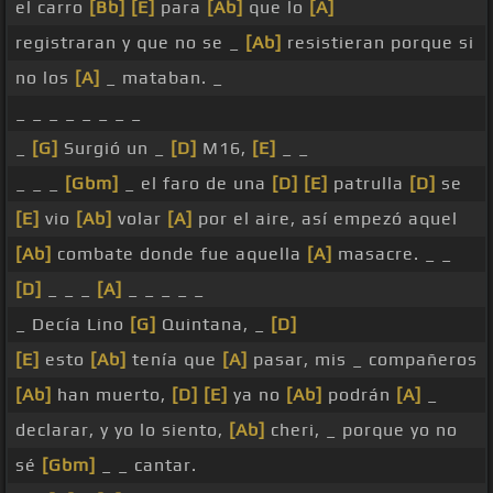
el carro
[Bb]
[E]
para
[Ab]
que lo
[A]
registraran y que no se _
[Ab]
resistieran porque si
no los
[A]
_ mataban. _
_ _ _ _ _ _ _ _
_
[G]
Surgió un _
[D]
M16,
[E]
_ _
_ _ _
[Gbm]
_ el faro de una
[D]
[E]
patrulla
[D]
se
[E]
vio
[Ab]
volar
[A]
por el aire, así empezó aquel
[Ab]
combate donde fue aquella
[A]
masacre. _ _
[D]
_ _ _
[A]
_ _ _ _ _
_ Decía Lino
[G]
Quintana, _
[D]
[E]
esto
[Ab]
tenía que
[A]
pasar, mis _ compañeros
[Ab]
han muerto,
[D]
[E]
ya no
[Ab]
podrán
[A]
_
declarar, y yo lo siento,
[Ab]
cheri, _ porque yo no
sé
[Gbm]
_ _ cantar.