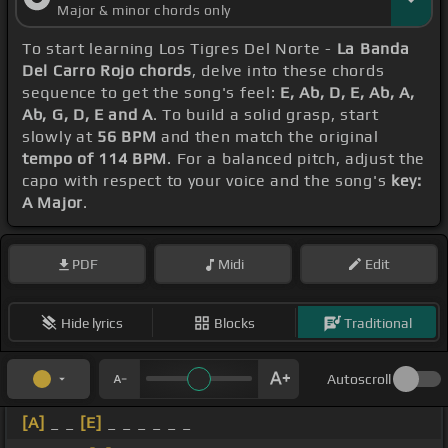
Major & minor chords only
To start learning Los Tigres Del Norte -
La Banda
Del Carro Rojo chords
, delve into these chords
sequence to get the song's feel:
E, Ab, D, E, Ab, A,
Ab, G, D, E and A
. To build a solid grasp, start
slowly at
56 BPM
and then match the original
tempo of 114 BPM
. For a balanced pitch, adjust the
capo with respect to your voice and the song's
key:
A Major
.
PDF
Midi
Edit
Hide lyrics
Blocks
Traditional
Autoscroll
[A]
_ _
[E]
_ _ _ _ _ _