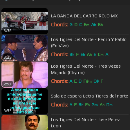
LA BANDA DEL CARRO ROJO MX
Chords:
G
D
C
E
A
B
m
b
b
3:36
Los Tigres Del Norte - Pedro Y Pablo
(En Vivo)
Chords:
B
F
E
A
E
C
A
b
b
b
m
3:39
Los Tigres Del Norte - Tres Veces
Mojado (Chyron)
Chords:
A
E
D
F#
C#
F
m
2:51
Sala de espera Letra Tigres del norte
Chords:
A
F
B
E
G
A
D
b
b
m
b
m
3:55
Los Tigres Del Norte - Jose Perez
Leon