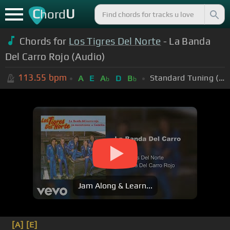
C
U
hord
Chords for
Los Tigres Del Norte
- La Banda
Del Carro Rojo (Audio)
113.55
bpm
Standard Tuning (EADGBE)
A
E
A
D
B
b
b
Jam Along & Learn...
[A]
[E]