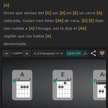
[A]
Dicen que venían del
[G]
sur
[D]
en
[E]
un carro
[A]
colorado, traían cien kilos
[Ab]
de coca,
[D]
[E]
iban
con rumbo a
[A]
Chicago, así lo dijo el
[Ab]
soplón que los había
[A]
denunciado.
habían pasado la
[G]
aduana,
[D]
la
[E]
que
[Bb]
Lyrics
On
114
BPM
está en el
[A]
Paso Texas, pero en mero San
[E]
Antonio
[Bb]
[E]
los
[Bb]
estaban
[A]
esperando,
A
E
A
b
eran los rinches
[Ab]
de Texas que comandan el
1
1
4
[Gbm]
condado.
1
1
1
1
2
3
2
3
2
[A]
3
4
Una sirena
[G]
lloraba,
[A]