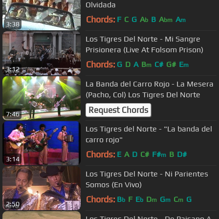
Olvidada
Chords:
F
C
G
A
B
A
A
b
bm
m
3:38
Los Tigres Del Norte - Mi Sangre
Prisionera (Live At Folsom Prison)
Chords:
G
D
A
B
C#
G#
E
m
m
3:12
La Banda del Carro Rojo - La Mesera
(Pacho, Col) Los Tigres Del Norte
Request Chords
7:46
Los Tigres del Norte - "La banda del
carro rojo"
Chords:
E
A
D
C#
F#
B
D#
m
3:14
Los Tigres Del Norte - Ni Parientes
Somos (En Vivo)
Chords:
B
F
E
D
G
C
G
b
b
m
m
m
2:50
Los Tigres Del Norte - De Paisano A