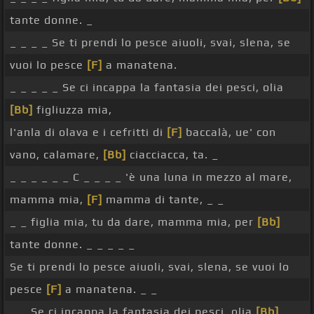
tante donne. _
_ _ _ _ Se ti prendi lo pesce aiuoli, svai, slena, se
vuoi lo pesce
[F]
a manatena.
_ _ _ _ _ Se ci incappa la fantasia dei pesci, olia
[Bb]
figliuzza mia,
l'anla di olava e i cefritti di
[F]
baccalà, ue' con
vano, calamare,
[Bb]
ciacciacca, ta. _
_ _ _ _ _ _ C _ _ _ _ 'è una luna in mezzo al mare,
mamma mia,
[F]
mamma di tante, _ _
_ _ figlia mia, tu da dare, mamma mia, per
[Bb]
tante donne. _ _ _ _ _
Se ti prendi lo pesce aiuoli, svai, slena, se vuoi lo
pesce
[F]
a manatena. _ _
_ _ Se ci incappa la fantasia dei pesci, olia
[Bb]