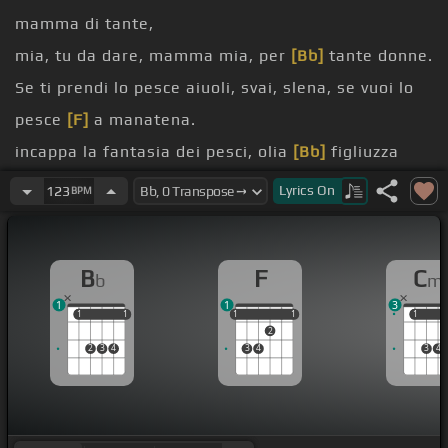
mamma di tante,
mia, tu da dare, mamma mia, per
[Bb]
tante donne.
Se ti prendi lo pesce aiuoli, svai, slena, se vuoi lo
pesce
[F]
a manatena.
incappa la fantasia dei pesci, olia
[Bb]
figliuzza
mia,
Lyrics
On
123
BPM
l'anla di olava e i cefritti di
[F]
baccalà, ue' con
vano, calamare,
[Bb]
ciacciacca, ta.
B
F
C
b
m
C 'è una luna in mezzo al mare, mamma mia,
[F]
1
1
3
mamma di tante,
1
1
1
1
1
1
1
1
1
1
1
2
figlia mia, tu da dare, mamma mia, per
[Bb]
tante
2
3
4
3
4
3
4
donne.