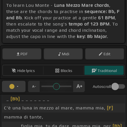
To learn Lou Monte -
Luna Mezzo Mare chords
,
these are the chords to practise in
sequence: Bb, F
and Bb
. Kick off your practice at a gentle
61 BPM
,
then escalate to the song's
tempo of 123 BPM
. To
match your vocal range and chord inclination,
adjust the capo in line with the
key: Bb Major
.
PDF
Midi
Edit
Hide lyrics
Blocks
Traditional
Autoscroll
_
[Bb]
_ _ _ _ _ _ _
C'è una luna in mezzo al mare, mamma mia,
[F]
mamma di tante,
_ _ _ _ figlia mia, tu da dare, mamma mia, per
[Bb]