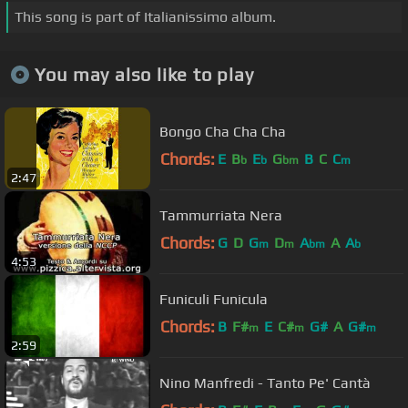
This song is part of Italianissimo album.
You may also like to play
Bongo Cha Cha Cha
Chords:
E
B
E
G
B
C
C
b
b
bm
m
2:47
Tammurriata Nera
Chords:
G
D
G
D
A
A
A
m
m
bm
b
4:53
Funiculi Funicula
Chords:
B
F#
E
C#
G#
A
G#
m
m
m
2:59
Nino Manfredi - Tanto Pe' Cantà