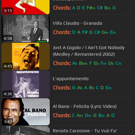
Chords:
A
D
E
F#
C#
B
G
m
m
3:15
Villa Claudio - Granada
Chords:
D
A
F#
G
C#
G
E
m
m
4:58
Just A Gigolo / I Ain't Got Nobody
(Medley / Remastered 2002)
Chords:
A
B
F
E
F
D
C
b
bm
b
m
b
m
4:45
L'appuntamento
Chords:
G
A
A
B
C
D
E
b
b
m
4:36
Al Bano - Felicita (Lyric Video)
Chords:
C
A
D
G
B
A
D
m
m
m
3:47
Renato Carosone - Tu Vuò Fa'