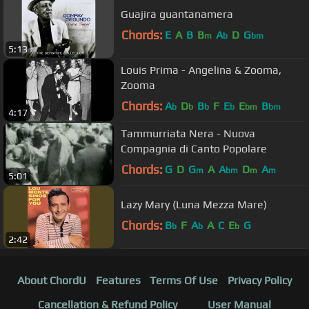
Guajira guantanamera
Chords:
E
A
B
B
A
D
G
m
b
bm
5:13
Louis Prima - Angelina & Zooma,
Zooma
Chords:
A
D
B
F
E
E
B
b
b
b
b
bm
bm
4:17
Tammurriata Nera - Nuova
Compagnia di Canto Popolare
Chords:
G
D
G
A
A
D
A
m
bm
m
m
5:01
Lazy Mary (Luna Mezza Mare)
Chords:
B
F
A
A
C
E
G
b
b
b
2:42
About ChordU
Features
Terms Of Use
Privacy Policy
Cancellation & Refund Policy
User Manual