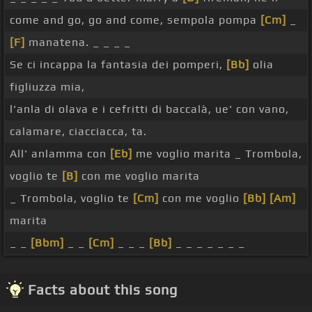
come and go, go and come, sempola pompa
[Cm]
_
[F]
manatena. _ _ _ _
Se ci incappa la fantasia dei pomperi,
[Bb]
olia
figliuzza mia,
l'anla di olava e i cefritti di baccalà, ue' con vano,
calamare, ciacciacca, ta.
All' anlamma con
[Eb]
me voglio marita _ Trombola,
voglio te
[B]
con me voglio marita
_ Trombola, voglio te
[Cm]
con me voglio
[Bb]
[Am]
marita
_ _
[Bbm]
_ _
[Cm]
_ _ _
[Bb]
_ _ _ _ _ _ _
Facts about this song