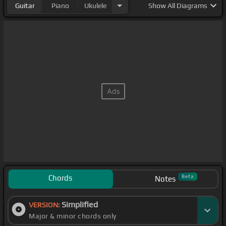
Guitar
Piano
Ukulele
Show
All Diagrams
Chords
Beta
Notes
Simplified
VERSION:
Major & minor chords only