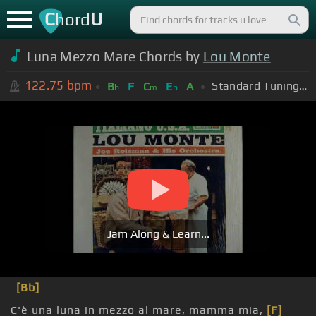
C
U
hord
Luna Mezzo Mare Chords by
Lou Monte
122.75
bpm
Standard Tuning (EADGBE)
B
F
C
E
A
b
m
b
Jam Along & Learn...
[Bb]
C'è una luna in mezzo al mare, mamma mia,
[F]