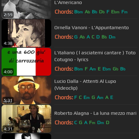
L'Americano
Chords:
B
A
B
D
F
E
F
bm
b
b
b
bm
m
2:59
Ornella Vanoni - L'Appuntamento
Chords:
G
A
A
C
D
B
D
b
b
m
4:38
L'italiano ( l asciatemi cantare ) Toto
Cotugno - lyrics
Chords:
B
F
A
E
E
G
B
bm
m
bm
b
b
4:00
Lucio Dalla - Attenti Al Lupo
(Videoclip)
Chords:
F
C
E
G
A
A
E
m
m
5:31
Roberto Alagna - La luna mezzo mari
Chords:
C
G
A
F
D
D
m
m
4:31