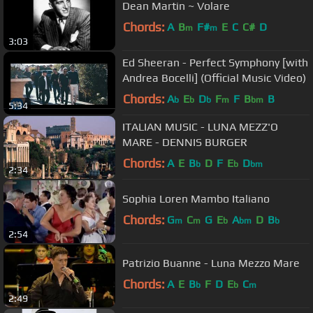
Dean Martin ~ Volare
Chords:
A
B
F#
E
C
C#
D
m
m
3:03
Ed Sheeran - Perfect Symphony [with
Andrea Bocelli] (Official Music Video)
Chords:
A
E
D
F
F
B
B
b
b
b
m
bm
5:34
ITALIAN MUSIC - LUNA MEZZ'O
MARE - DENNIS BURGER
Chords:
A
E
B
D
F
E
D
b
b
bm
2:34
Sophia Loren Mambo Italiano
Chords:
G
C
G
E
A
D
B
m
m
b
bm
b
2:54
Patrizio Buanne - Luna Mezzo Mare
Chords:
A
E
B
F
D
E
C
b
b
m
2:49