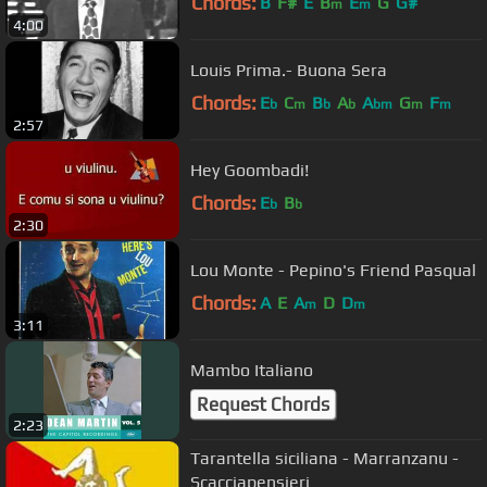
Chords:
B
F#
E
B
E
G
G#
m
m
4:00
Louis Prima.- Buona Sera
Chords:
E
C
B
A
A
G
F
b
m
b
b
bm
m
m
2:57
Hey Goombadi!
Chords:
E
B
b
b
2:30
Lou Monte - Pepino's Friend Pasqual
Chords:
A
E
A
D
D
m
m
3:11
Mambo Italiano
Request Chords
2:23
Tarantella siciliana - Marranzanu -
Scacciapensieri