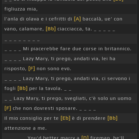
figliuzza mia,
l'anla di olava e i cefritti di
[A]
baccalà, ue' con
vano, calamare,
[Bb]
ciacciacca, ta. _ _ _ _ _
_ _ _ _ _ _ _ _
_ _ _ _ Mi piacerebbe fare due corse in britannico.
_ _ _ _ Lazy Mary, ti prego, andati via, lei ha
risposto,
[F]
non sono evo.
_ _ _ _ Lazy Mary, ti prego, andati via, ci servono i
fogli
[Bb]
per la tavola. _ _
_ _ Lazy Mary, ti prego, svegliati, c'è solo un uomo
[F]
che non dovresti sposare. _ _ _ _
Il mio consiglio per te
[Eb]
è di prendere
[Bb]
attenzione a me.
_ _ _ _ _ You'd better marry a
[D]
fireman, he'll