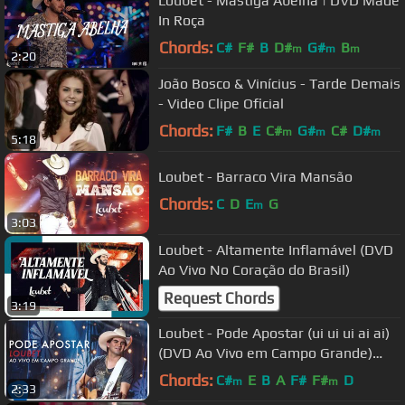
Loubet - Mastiga Abelha | DVD Made
In Roça
Chords:
C#
F#
B
D#
G#
B
m
m
m
2:20
João Bosco & Vinícius - Tarde Demais
- Video Clipe Oficial
Chords:
F#
B
E
C#
G#
C#
D#
m
m
m
5:18
Loubet - Barraco Vira Mansão
Chords:
C
D
E
G
m
3:03
Loubet - Altamente Inflamável (DVD
Ao Vivo No Coração do Brasil)
Request Chords
3:19
Loubet - Pode Apostar (ui ui ui ai ai)
(DVD Ao Vivo em Campo Grande)
[OFICIAL]
Chords:
C#
E
B
A
F#
F#
D
m
m
2:33