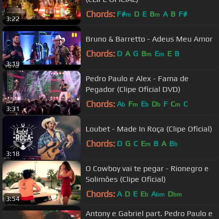
Chords:
F#
D
E
B
A
B
F#
m
m
3:22
Bruno & Barretto - Adeus Meu Amor
Chords:
D
A
G
B
E
E
B
m
m
3:19
Pedro Paulo e Alex - Fama de
Pegador (Clipe Oficial DVD)
Chords:
A
F
E
D
F
C
C
b
m
b
b
m
3:31
Loubet - Made In Roça (Clipe Oficial)
Chords:
D
G
C
E
B
A
B
m
b
3:18
O Cowboy vai te pegar - Rionegro e
Solimões (Clipe Oficial)
Chords:
A
D
E
E
A
D
b
bm
bm
3:54
Antony e Gabriel part. Pedro Paulo e