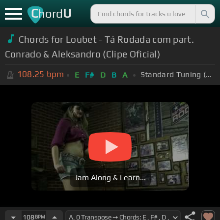
C
U
hord
Chords for Loubet - Tá Rodada com part.
Conrado & Aleksandro (Clipe Oficial)
108.25
bpm
Standard Tuning (EADGBE)
E
F#
D
B
A
Jam Along & Learn...
108
BPM