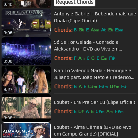
Request Chords
2:40
Antony e Gabriel - Bebendo mais que
Opala (Clipe Oficial)
Chords:
B
G
E
A
A
E
E
b
bm
b
b
bm
3:06
Só Se For Gelada - Conrado e
Aleksandro - DVD ao Vivo em
Maringá
Chords:
F
A
C
G
E
E
F#
m
m
3:08
Não Tô Valendo Nada - Henrique e
Juliano part. João Neto e Frederico
Clipe Oficial - Novo
Chords:
B
A
E
C#
F#
D#
F#
m
m
m
3:27
Loubet - Era Pra Ser Eu (Clipe Oficial)
Chords:
E
C#
A
B
C#
A
F#
m
m
m
3:38
Loubet - Alma Gêmea (DVD ao vivo
em Campo Grande) [OFICIAL]