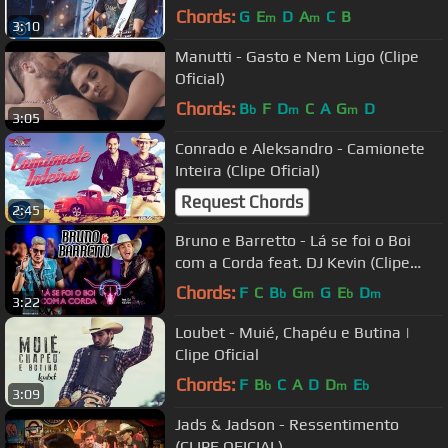
Chords:
G
E
D
A
C
B
m
m
3:10
Manutti - Gasto e Nem Ligo (Clipe
Oficial)
Chords:
B
F
D
C
A
G
D
b
m
m
3:05
Conrado e Aleksandro - Camionete
Inteira (Clipe Oficial)
Request Chords
2:45
Bruno e Barretto - Lá se foi o Boi
com a Corda feat. DJ Kevin (Clipe
Oficial)
Chords:
F
C
B
G
G
E
D
b
m
b
m
3:22
Loubet - Muié, Chapéu e Butina |
Clipe Oficial
Chords:
F
B
C
A
D
D
E
b
m
b
3:09
Jads & Jadson - Ressentimento
(CLIPE OFICIAL)