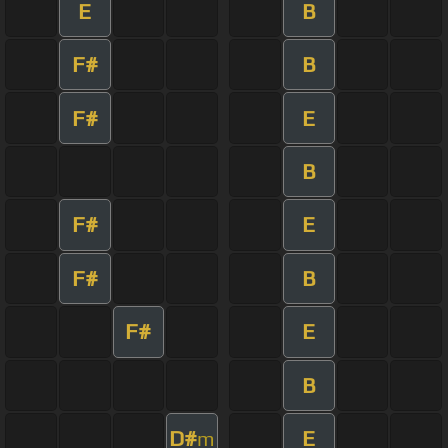
E
B
F#
B
F#
E
B
F#
E
F#
B
F#
E
B
D#
E
m