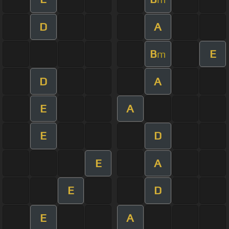
D
A
B
E
m
D
A
E
A
E
D
E
A
E
D
E
A