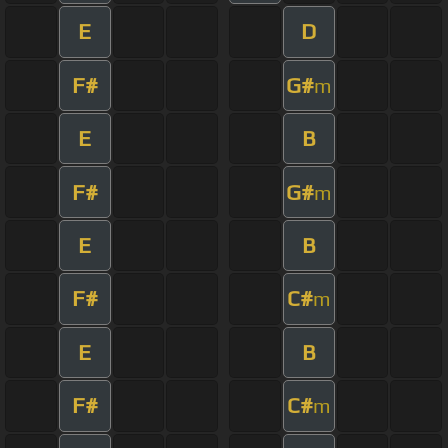
E
D
F#
G#
m
E
B
F#
G#
m
E
B
F#
C#
m
E
B
F#
C#
m