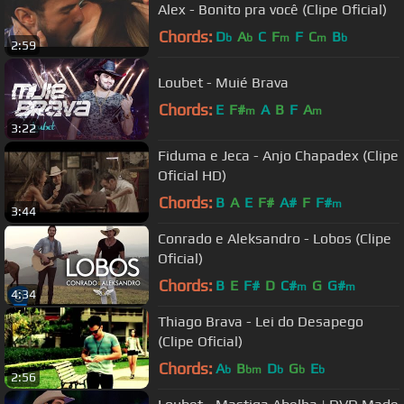
Alex - Bonito pra você (Clipe Oficial)
Chords:
D
A
C
F
F
C
B
b
b
m
m
b
2:59
Loubet - Muié Brava
Chords:
E
F#
A
B
F
A
m
m
3:22
Fiduma e Jeca - Anjo Chapadex (Clipe
Oficial HD)
Chords:
B
A
E
F#
A#
F
F#
m
3:44
Conrado e Aleksandro - Lobos (Clipe
Oficial)
Chords:
B
E
F#
D
C#
G
G#
m
m
4:34
Thiago Brava - Lei do Desapego
(Clipe Oficial)
Chords:
A
B
D
G
E
b
bm
b
b
b
2:56