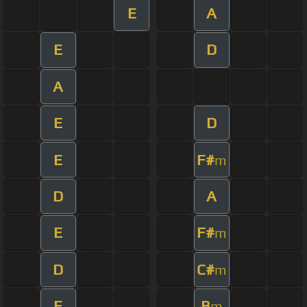
E
A
E
D
A
E
D
E
F#
m
D
A
E
F#
m
D
C#
m
E
B
m