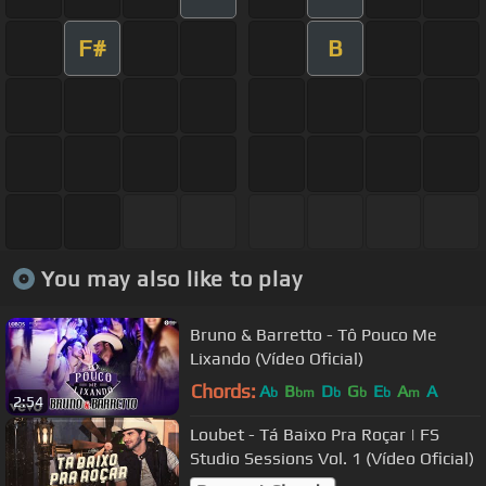
F#
B
You may also like to play
Bruno & Barretto - Tô Pouco Me
Lixando (Vídeo Oficial)
Chords:
A
B
D
G
E
A
A
b
bm
b
b
b
m
2:54
Loubet - Tá Baixo Pra Roçar | FS
Studio Sessions Vol. 1 (Vídeo Oficial)