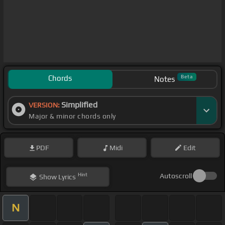
Chords
Beta
Notes
Simplified
VERSION:
Major & minor chords only
PDF
Midi
Edit
Hint
Autoscroll
Show
Lyrics
N