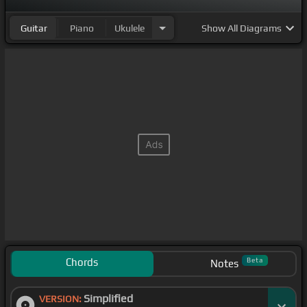
Guitar
Piano
Ukulele
Show
All Diagrams
Chords
Beta
Notes
Simplified
VERSION: