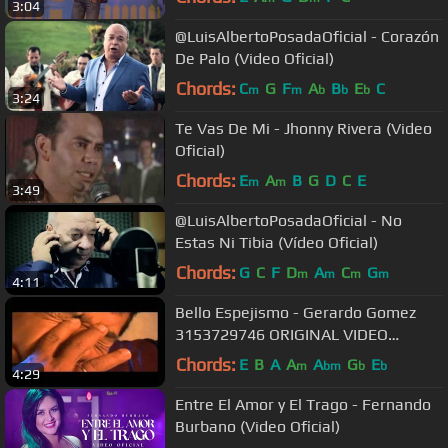
3:04
@LuisAlbertoPosadaOficial - Corazón
De Palo (Video Oficial)
Chords:
C
G
F
A
B
E
C
m
m
b
b
b
3:24
Te Vas De Mi - Jhonny Rivera (Video
Oficial)
Chords:
E
A
B
G
D
C
E
m
m
3:49
@LuisAlbertoPosadaOficial - No
Estas Ni Tibia (Vídeo Oficial)
Chords:
G
C
F
D
A
C
G
m
m
m
m
4:11
Bello Espejismo - Gerardo Gomez
3153729746 ORIGINAL VIDEO
OFICIAL
Chords:
E
B
A
A
A
G
E
m
bm
b
b
4:29
Entre El Amor y El Trago - Fernando
Burbano (Video Oficial)