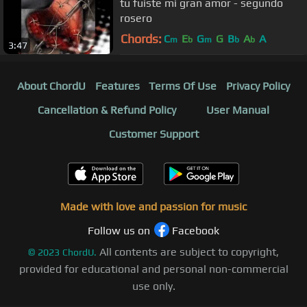
tu fuiste mi gran amor - segundo
rosero
Chords:
C
E
G
G
B
A
A
m
b
m
b
b
3:47
About ChordU
Features
Terms Of Use
Privacy Policy
Cancellation & Refund Policy
User Manual
Customer Support
Made with love and passion for music
Follow us on
Facebook
All contents are subject to copyright,
©
2023
ChordU.
provided for educational and personal non-commercial
use only.