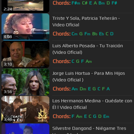
Chords:
F#
C#
E
A
B
D
F#
m
m
2:24
Triste Y Sola, Patricia Teherán -
Video Oficial
Chords:
C
G
F
B
E
C
D
m
m
b
b
4:08
Luis Alberto Posada - Tu Traición
(Video Oficial)
Chords:
C
G
F
A
m
3:10
Jorge Luis Hortua - Para Mis Hijos
(Video Oficial )
Chords:
A
D
E
G
C
F
A
m
m
3:56
Los Hermanos Medina - Quédate con
Él l Video Oficial
Chords:
F
A
E
C
G
D
E
m
m
3:48
Silvestre Dangond - Niégame Tres