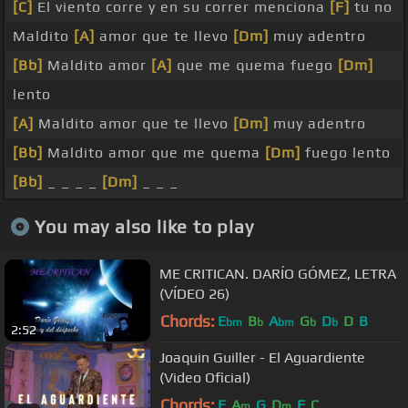
[C]
El viento corre y en su correr menciona
[F]
tu no
Maldito
[A]
amor que te llevo
[Dm]
muy adentro
[Bb]
Maldito amor
[A]
que me quema fuego
[Dm]
lento
[A]
Maldito amor que te llevo
[Dm]
muy adentro
[Bb]
Maldito amor que me quema
[Dm]
fuego lento
[Bb]
_ _ _ _
[Dm]
_ _ _
You may also like to play
ME CRITICAN. DARÍO GÓMEZ, LETRA
(VÍDEO 26)
Chords:
E
B
A
G
D
D
B
bm
b
bm
b
b
2:52
Joaquin Guiller - El Aguardiente
(Video Oficial)
Chords:
E
A
G
D
F
C
m
m