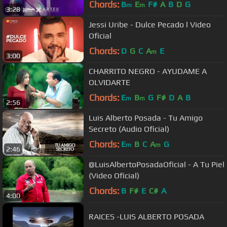
Chords:
B
E
F#
A
B
D
G
m
m
3:28
Jessi Uribe - Dulce Pecado l Video
Oficial
Chords:
D
G
C
A
E
m
3:00
CHARRITO NEGRO - AYUDAME A
OLVIDARTE
Chords:
E
B
G
F#
D
A
B
m
m
2:56
Luis Alberto Posada - Tu Amigo
Secreto (Audio Oficial)
Chords:
E
B
C
A
G
m
m
2:46
@LuisAlbertoPosadaOficial - A Tu Piel
(Video Oficial)
Chords:
B
F#
E
C#
A
4:00
RAICES -LUIS ALBERTO POSADA