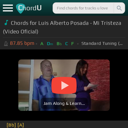
C
U
hord
Chords for Luis Alberto Posada - Mi Tristeza
(Video Oficial)
87.85
bpm
Standard Tuning (EADGBE)
A
D
B
C
F
m
b
Jam Along & Learn...
[Bb]
[A]