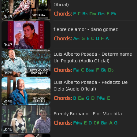
Oficial)
Chords:
F
C
B
D
G
E
E
b
m
m
b
3:45
fiebre de amor - dario gomez
Chords:
A
G
E
C
D
F
A
m
3:47
Luis Alberto Posada - Determiname
Un Poquito (Audio Oficial)
Chords:
F
C
B
F
G
D
m
bm
b
b
3:26
Luis Alberto Posada - Pedacito De
Cielo (Audio Oficial)
Chords:
B
E
G
D
F#
E
m
m
2:48
Freddy Burbano - Flor Marchita
Chords:
F#
E
D
C#
B
A
G
m
m
3:46