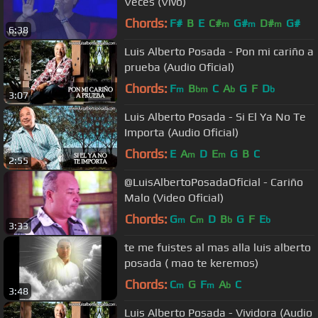
Veces (Vivo)
Chords:
F#
B
E
C#
G#
D#
G#
m
m
m
6:38
Luis Alberto Posada - Pon mi cariño a
prueba (Audio Oficial)
Chords:
F
B
C
A
G
F
D
m
bm
b
b
3:07
Luis Alberto Posada - Si El Ya No Te
Importa (Audio Oficial)
Chords:
E
A
D
E
G
B
C
m
m
2:55
@LuisAlbertoPosadaOficial - Cariño
Malo (Video Oficial)
Chords:
G
C
D
B
G
F
E
m
m
b
b
3:33
te me fuistes al mas alla luis alberto
posada ( mao te keremos)
Chords:
C
G
F
A
C
m
m
b
3:48
Luis Alberto Posada - Vividora (Audio