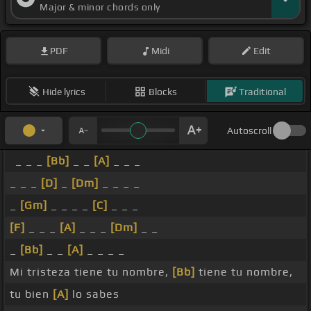
Major & minor chords only
PDF
Midi
Edit
Hide lyrics
Blocks
Traditional
Autoscroll
_ _ _
[Bb]
_ _
[A]
_ _ _
_ _ _
[D]
_
[Dm]
_ _ _ _
_
[Gm]
_ _ _ _
[C]
_ _ _
[F]
_ _ _
[A]
_ _ _
[Dm]
_ _
_
[Bb]
_ _
[A]
_ _ _ _
Mi tristeza tiene tu nombre,
[Bb]
tiene tu nombre,
tu bien
[A]
lo sabes