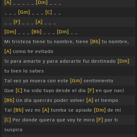
[A]
_ _ _ _ _
[Dm]
_ _ _
_ _ _
[Gm]
_ _ _
[C]
_ _
_ _
[F]
_ _ _
[A]
_ _ _
[Dm]
_ _ _
[Bb]
_ _ _
[Dm]
_ _
Mi tristeza tiene tu nombre, tiene
[Bb]
tu nombre,
[A]
como he evitado
Si para amarte y para adorarte fui destinado
[Dm]
tu bien lo sabes
Tal vez yo muera con este
[Gm]
sentimiento
Que
[C]
ha sido tuyo desde el día
[F]
en que nací
[Bb]
Un día querrás poder volver
[A]
el tiempo
Tal
[Bb]
vez mi
[A]
tumba se apiade
[Dm]
de mí
[C]
Por donde quiera que voy te miro
[F]
por ti
suspiro