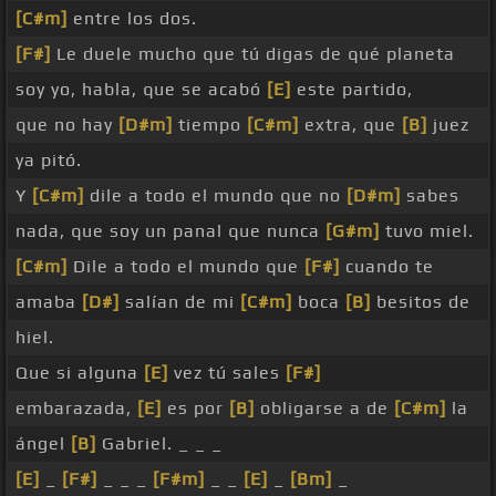
[C#m]
entre los dos.
[F#]
Le duele mucho que tú digas de qué planeta
soy yo, habla, que se acabó
[E]
este partido,
que no hay
[D#m]
tiempo
[C#m]
extra, que
[B]
juez
ya pitó.
Y
[C#m]
dile a todo el mundo que no
[D#m]
sabes
nada, que soy un panal que nunca
[G#m]
tuvo miel.
[C#m]
Dile a todo el mundo que
[F#]
cuando te
amaba
[D#]
salían de mi
[C#m]
boca
[B]
besitos de
hiel.
Que si alguna
[E]
vez tú sales
[F#]
embarazada,
[E]
es por
[B]
obligarse a de
[C#m]
la
ángel
[B]
Gabriel. _ _ _
[E]
_
[F#]
_ _ _
[F#m]
_ _
[E]
_
[Bm]
_