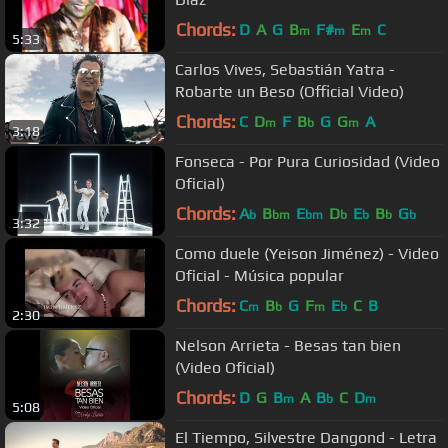
Chords:
D
A
G
B
F#
E
C
m
m
m
5:33
Carlos Vives, Sebastián Yatra -
Robarte un Beso (Official Video)
Chords:
C
D
F
B
G
G
A
m
b
m
3:18
Fonseca - Por Pura Curiosidad (Video
Oficial)
Chords:
A
B
E
D
E
B
G
b
bm
bm
b
b
b
b
3:32
Como duele (Yeison Jiménez) - Video
Oficial - Música popular
Chords:
C
B
G
F
E
C
B
m
b
m
b
2:30
Nelson Arrieta - Besas tan bien
(Video Oficial)
Chords:
D
G
B
A
B
C
D
m
b
m
5:08
El Tiempo, Silvestre Dangond - Letra