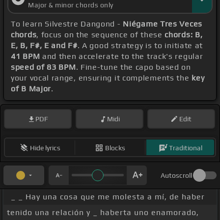
Major & minor chords only
To learn Silvestre Dangond -
Niégame Tres Veces
chords
, focus on the sequence of these
chords: B,
E, B, F#, E and F#
. A good strategy is to initiate at
41 BPM
and then accelerate to the track's regular
speed of 83 BPM
. Fine-tune the capo based on
your vocal range, ensuring it complements the
key
of B Major
.
PDF
Midi
Edit
Hide lyrics
Blocks
Traditional
Autoscroll
_ _ Hay una cosa que me molesta a mí, de haber
tenido una relación y _ haberta uno enamorado,