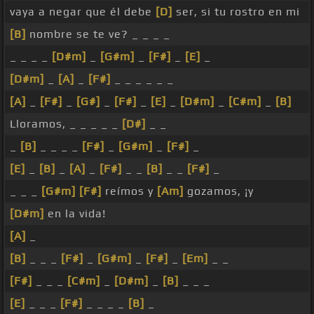
vaya a negar que él debe
[D]
ser, si tu rostro en mi
[B]
nombre se te ve? _ _ _ _
_ _ _ _
[D#m]
_
[G#m]
_
[F#]
_
[E]
_
[D#m]
_
[A]
_
[F#]
_ _ _ _ _ _
[A]
_
[F#]
_
[G#]
_
[F#]
_
[E]
_
[D#m]
_
[C#m]
_
[B]
Lloramos, _ _ _ _ _
[D#]
_ _
_
[B]
_ _ _ _
[F#]
_
[G#m]
_
[F#]
_
[E]
_
[B]
_
[A]
_
[F#]
_ _
[B]
_ _
[F#]
_
_ _ _
[G#m]
[F#]
reímos y
[Am]
gozamos, ¡y
[D#m]
en la vida!
[A]
_
[B]
_ _ _
[F#]
_
[G#m]
_
[F#]
_
[Em]
_ _
[F#]
_ _ _
[C#m]
_
[D#m]
_
[B]
_ _ _
[E]
_ _ _
[F#]
_ _ _ _
[B]
_