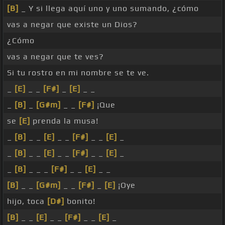
[B]
_ Y si llega aquí uno y uno sumando, ¿cómo
vas a negar que existe un Dios?
¿Cómo
vas a negar que te ves?
Si tu rostro en mi nombre se te ve.
_
[E]
_ _
[F#]
_
[E]
_ _
_
[B]
_
[G#m]
_ _
[F#]
¡Que
se
[E]
prenda la musa!
_
[B]
_ _
[E]
_ _
[F#]
_ _
[E]
_
_
[B]
_ _
[E]
_ _
[F#]
_ _
[E]
_
_
[B]
_ _ _
[F#]
_ _
[E]
_ _
[B]
_ _
[G#m]
_ _
[F#]
_
[E]
¡Oye
hijo, toca
[D#]
bonito!
[B]
_ _
[E]
_ _
[F#]
_ _
[E]
_