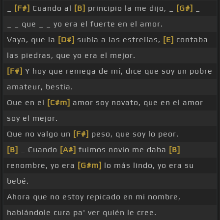
_
[F#]
Cuando al
[B]
principio la me dijo, _
[G#]
_
_ _ que _ _ yo era el fuerte en el amor.
Vaya, que la
[D#]
subía a las estrellas,
[E]
contaba
las piedras, que yo era el mejor.
[F#]
Y hoy que reniega de mí, dice que soy un pobre
amateur, bestia.
Que en el
[C#m]
amor soy novato, que en el amor
soy el mejor.
Que no valgo un
[F#]
peso, que soy lo peor.
[B]
_ Cuando
[A#]
fuimos novio me daba
[B]
renombre, yo era
[G#m]
lo más lindo, yo era su
bebé.
Ahora que no estoy repicado en mi nombre,
hablándole cura pa' ver quién le cree.