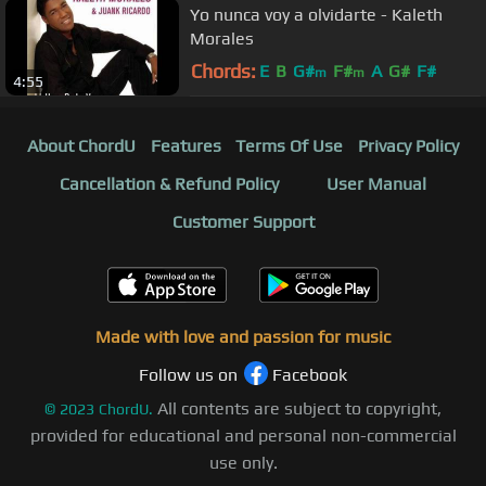
Yo nunca voy a olvidarte - Kaleth
Morales
Chords:
E
B
G#
F#
A
G#
F#
m
m
4:55
About ChordU
Features
Terms Of Use
Privacy Policy
Cancellation & Refund Policy
User Manual
Customer Support
Made with love and passion for music
Follow us on
Facebook
All contents are subject to copyright,
©
2023
ChordU.
provided for educational and personal non-commercial
use only.