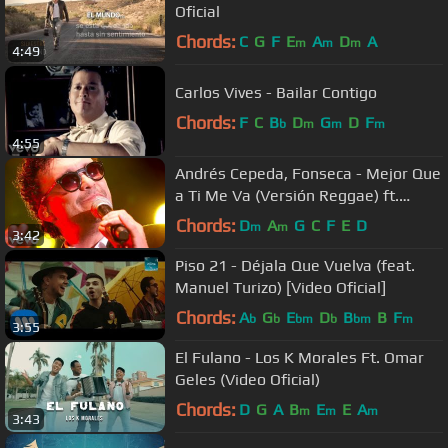
Oficial
Chords:
C
G
F
E
A
D
A
m
m
m
4:49
Carlos Vives - Bailar Contigo
Chords:
F
C
B
D
G
D
F
b
m
m
m
4:55
Andrés Cepeda, Fonseca - Mejor Que
a Ti Me Va (Versión Reggae) ft.
Fonseca
Chords:
D
A
G
C
F
E
D
m
m
3:42
Piso 21 - Déjala Que Vuelva (feat.
Manuel Turizo) [Video Oficial]
Chords:
A
G
E
D
B
B
F
b
b
bm
b
bm
m
3:55
El Fulano - Los K Morales Ft. Omar
Geles (Video Oficial)
Chords:
D
G
A
B
E
E
A
m
m
m
3:43