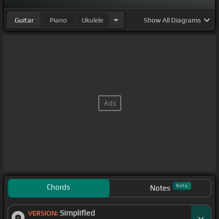
Guitar
Piano
Ukulele
Show
All Diagrams
Chords
Beta
Notes
Simplified
VERSION: