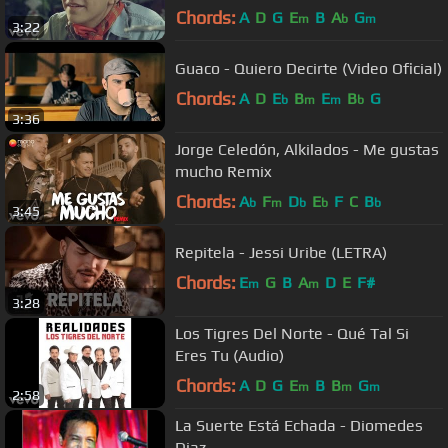
Chords:
A
D
G
E
B
A
G
m
b
m
3:22
Guaco - Quiero Decirte (Video Oficial)
Chords:
A
D
E
B
E
B
G
b
m
m
b
3:36
Jorge Celedón, Alkilados - Me gustas
mucho Remix
Chords:
A
F
D
E
F
C
B
b
m
b
b
b
3:45
Repitela - Jessi Uribe (LETRA)
Chords:
E
G
B
A
D
E
F#
m
m
3:28
Los Tigres Del Norte - Qué Tal Si
Eres Tu (Audio)
Chords:
A
D
G
E
B
B
G
m
m
m
2:58
La Suerte Está Echada - Diomedes
Diaz