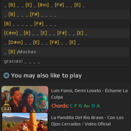
_
[B]
_ _
[E]
_
[Bm]
_
[F#]
_ _
[E]
_
_
[B]
_ _ _
[F#]
_ _ _ _
[B]
_ _ _ _ _
[F#]
_ _ _
[C#m]
_
[B]
_ _
[E]
_ _
[F#]
_ _
[E]
_
_
[D#m]
_ _
[E]
_ _
[F#]
_ _
[E]
_
_
[B]
¡Muchas
gracias! _ _ _ _
You may also like to play
Luis Fonsi, Demi Lovato - Échame La
Culpa
Chords:
C
F
G
A
D
A
m
3:31
La Pandilla Del Rio Bravo - Con Los
Ojos Cerrados | Video Oficial