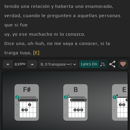
tenido una relación y haberta uno enamorado,
verdad, cuando le pregunten a aquellas personas
que si fue
uy, yo ese muchacho ni lo conozco.
Dice uno, uh-huh, no me vaya a conocer, si la
traiga tuya,
[E]
dice
Lyrics
On
83
BPM
[E]
Si
[F#]
[B]
[E]
[F#]
[G#]
F#
B
E
[B]
[F#]
[E]
2
2
1
1
1
1
1
1
1
1
1
1
1
2
2
3
3
4
2
3
4