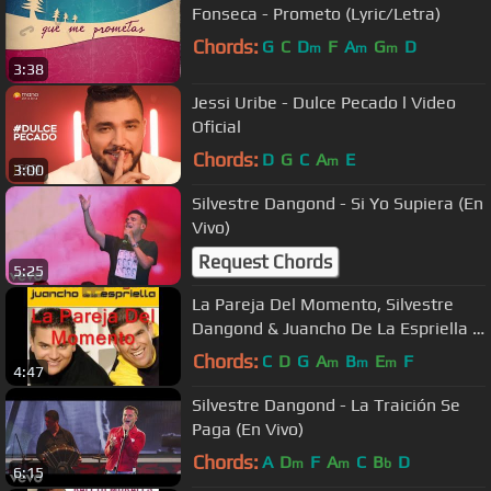
Fonseca - Prometo (Lyric/Letra)
Chords:
G
C
D
F
A
G
D
m
m
m
3:38
Jessi Uribe - Dulce Pecado l Video
Oficial
Chords:
D
G
C
A
E
m
3:00
Silvestre Dangond - Si Yo Supiera (En
Vivo)
Request Chords
5:25
La Pareja Del Momento, Silvestre
Dangond & Juancho De La Espriella -
Audio
Chords:
C
D
G
A
B
E
F
m
m
m
4:47
Silvestre Dangond - La Traición Se
Paga (En Vivo)
Chords:
A
D
F
A
C
B
D
m
m
b
6:15