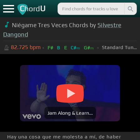
C
U
hord
Niégame Tres Veces Chords by
Silvestre
Dangond
82.725
bpm
Standard Tuning (EADGBE)
F#
B
E
C#
G#
m
m
Jam Along & Learn...
Hay una cosa que me molesta a mí, de haber