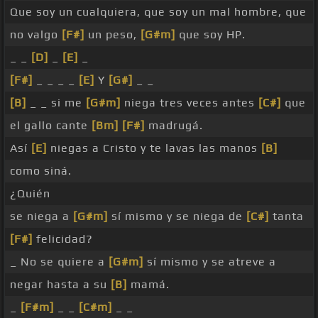
Que soy un cualquiera, que soy un mal hombre, que
no valgo
[F#]
un peso,
[G#m]
que soy HP.
_ _
[D]
_
[E]
_
[F#]
_ _ _ _
[E]
Y
[G#]
_ _
[B]
_ _ si me
[G#m]
niega tres veces antes
[C#]
que
el gallo cante
[Bm]
[F#]
madrugá.
Así
[E]
niegas a Cristo y te lavas las manos
[B]
como siná.
¿Quién
se niega a
[G#m]
sí mismo y se niega de
[C#]
tanta
[F#]
felicidad?
_ No se quiere a
[G#m]
sí mismo y se atreve a
negar hasta a su
[B]
mamá.
_
[F#m]
_ _
[C#m]
_ _