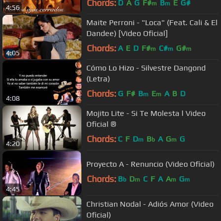
Chords:
D
A
G
F#
B
E
G#
m
m
4:56
Maite Perroni - "Loca" (Feat. Cali & El
Dandee) [Video Oficial]
Chords:
A
E
D
F#
C#
G#
m
m
m
4:05
Cómo Lo Hizo - Silvestre Dangond
(Letra)
Chords:
G
F#
B
E
A
B
D
m
m
4:08
Mojito Lite - Si Te Molesta l Video
Oficial ®
Chords:
C
F
D
B
A
G
G
m
b
m
4:20
Proyecto A - Renuncio (Video Oficial)
Chords:
B
D
C
F
A
A
G
b
m
m
m
4:45
Christian Nodal - Adiós Amor (Video
Oficial)