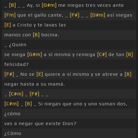
_
[B]
_ _ Ay, si
[G#m]
me niegas tres veces ante
[Fm]
que el gallo cante, _
[F#]
_ _
[D#m]
así niegas
[E]
a Cristo y te lavas las
manos con
[B]
bocina.
_ ¿Quién
se niega
[G#m]
a sí mismo y reniega
[C#]
de tan
[B]
felicidad?
[F#]
_ No se
[E]
quiere a sí mismo y se atreve a
[B]
negar hasta a su mamá.
_
[C#m]
_
[F#]
_ _
[C#m]
_
[B]
_ Si niegas que uno y uno suman dos,
¿cómo
vas a negar que existe Dios?
¿Cómo