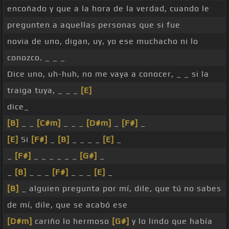
encoñado y que a la hora de la verdad, cuando le
pregunten a aquellas personas que si fue
novia de uno, digan, uy, yo ese muchacho ni lo
conozco. _ _ _
Dice uno, uh-huh, no me vaya a conocer, _ _ si la
traiga tuya, _ _ _
[E]
dice_
[B]
_ _
[C#m]
_ _ _
[D#m]
_
[F#]
_
[E]
Si
[F#]
_
[B]
_ _ _ _
[E]
_
_
[F#]
_ _ _ _ _ _
[G#]
_
_
[B]
_ _ _
[F#]
_ _ _
[E]
_
[B]
_ alguien pregunta por mí, dile, que tú no sabes
de mí, dile, que se acabó ese
[D#m]
cariño lo hermoso
[G#]
y lo lindo que había