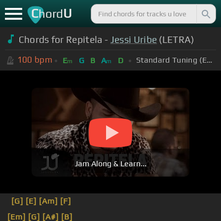
C
U
hord
Chords for Repitela -
Jessi Uribe
(LETRA)
100
bpm
Standard Tuning (EADGBE)
E
G
B
A
D
m
m
Jam Along & Learn...
[G]
[E]
[Am]
[F]
[Em]
[G]
[A#]
[B]