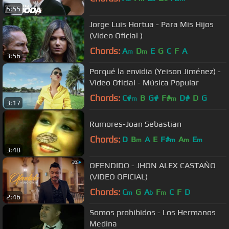
5:55
Jorge Luis Hortua - Para Mis Hijos
(Video Oficial )
Chords:
A
D
E
G
C
F
A
m
m
3:56
Porqué la envidia (Yeison Jiménez) -
Vídeo Oficial - Música Popular
Chords:
C#
B
G#
F#
D#
D
G
m
m
3:17
Rumores-Joan Sebastian
Chords:
D
B
A
E
F#
A
E
m
m
m
m
3:48
OFENDIDO - JHON ALEX CASTAÑO
(VIDEO OFICIAL)
Chords:
C
G
A
F
C
F
D
m
b
m
2:46
Somos prohibidos - Los Hermanos
Medina