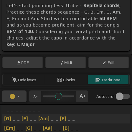
Let's start jamming Jessi Uribe -
Repítela chords
,
Practice these chords sequence - G, B, Em, G, Am,
F, Em and Am. Start with a comfortable
50 BPM
and as you become proficient, aim for the song's
BPM of 100
. Considering your vocal pitch and chord
choices, adjust the capo in accordance with the
key: C Major
.
PDF
Midi
Edit
Hide lyrics
Blocks
Traditional
Autoscroll
_ _ _ _ _ _ _ _
[G]
_ _
[E]
_ _
[Am]
_ _
[F]
_ _
[Em]
_ _
[G]
_ _
[A#]
_ _
[B]
_ _