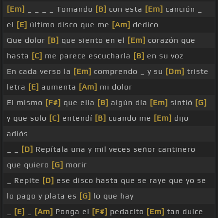
[Em]
_ _ _ _ Tomando
[B]
con esta
[Em]
canción _
el
[E]
último disco que me
[Am]
dedico
Que dolor
[B]
que siento en el
[Em]
corazón que
hasta
[C]
me parece escucharla
[B]
en su voz
En cada verso la
[Em]
comprendo _ y su
[Dm]
triste
letra
[E]
aumenta
[Am]
mi dolor
El mismo
[F#]
que ella
[B]
algún día
[Em]
sintió
[G]
y que solo
[C]
entendí
[B]
cuando me
[Em]
dijo
adiós
_ _
[D]
Repítala una y mil veces señor cantinero
que quiero
[G]
morir
_ Repite
[D]
ese disco hasta que se raye que yo se
lo pago y plata es
[G]
lo que hay
_
[E]
_
[Am]
Ponga el
[F#]
pedacito
[Em]
tan dulce