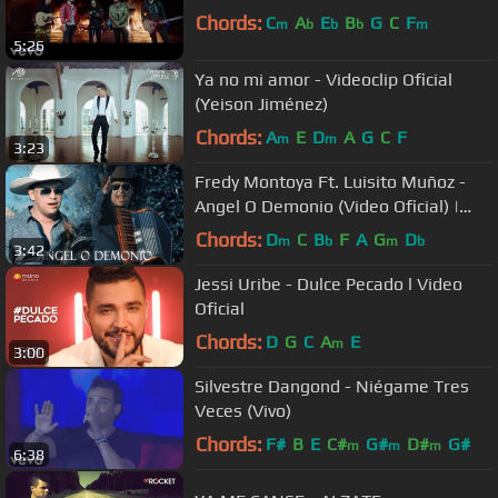
Chords:
C
A
E
B
G
C
F
m
b
b
b
m
5:26
Ya no mi amor - Videoclip Oficial
(Yeison Jiménez)
Chords:
A
E
D
A
G
C
F
m
m
3:23
Fredy Montoya Ft. Luisito Muñoz -
Angel O Demonio (Video Oficial) |
Música para Tomar
Chords:
D
C
B
F
A
G
D
m
b
m
b
3:42
Jessi Uribe - Dulce Pecado l Video
Oficial
Chords:
D
G
C
A
E
m
3:00
Silvestre Dangond - Niégame Tres
Veces (Vivo)
Chords:
F#
B
E
C#
G#
D#
G#
m
m
m
6:38