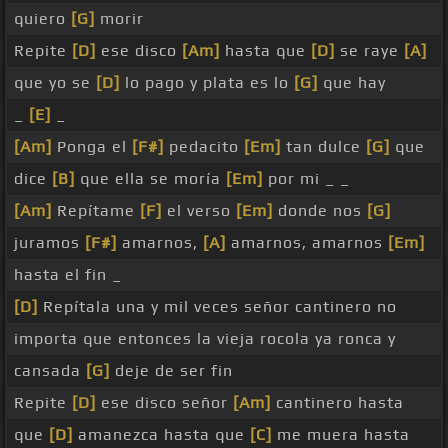
quiero
[G]
morir
Repite
[D]
ese disco
[Am]
hasta que
[D]
se raye
[A]
que yo se
[D]
lo pago y plata es lo
[G]
que hay
_
[E]
_
[Am]
Ponga el
[F#]
pedacito
[Em]
tan dulce
[G]
que
dice
[B]
que ella se moría
[Em]
por mi _ _
[Am]
Repítame
[F]
el verso
[Em]
donde nos
[G]
juramos
[F#]
amarnos,
[A]
amarnos, amarnos
[Em]
hasta el fin _
[D]
Repítala una y mil veces señor cantinero no
importa que entonces la vieja rocola ya ronca y
cansada
[G]
deje de ser fin
Repite
[D]
ese disco señor
[Am]
cantinero hasta
que
[D]
amanezca hasta que
[C]
me muera hasta