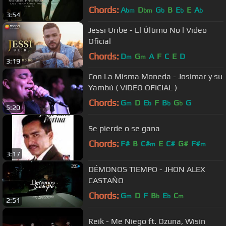
Chords:
A
D
G
B
E
E
A
bm
bm
b
b
b
3:54
Jessi Uribe - El Último No l Video
Oficial
Chords:
D
G
A
F
C
E
D
m
m
3:19
Con La Misma Moneda - Josimar y su
Yambú ( VIDEO OFICIAL )
Chords:
G
D
E
F
B
G
G
m
b
b
b
5:20
Se pierde o se gana
Chords:
F#
B
C#
E
C#
G#
F#
m
m
3:17
DÉMONOS TIEMPO - JHON ALEX
CASTAÑO
Chords:
G
D
F
B
E
C
m
b
b
m
2:51
Reik - Me Niego ft. Ozuna, Wisin