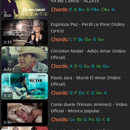
YA ME CANSE - ALZATE
Chords:
E
A
B
D
F#
C#
G
m
m
m
3:06
Espinoza Paz - Perdí La Pose (Video
Lyrics)
Chords:
C
F
B
D
G
G
b
m
m
2:39
Christian Nodal - Adiós Amor (Video
Oficial)
Chords:
A
D
G
E
B
A
G
m
b
m
3:22
Paola Jara - Murió El Amor (Video
Oficial)
Chords:
G
F
D
C
D
A
A
m
m
3:30
Como duele (Yeison Jiménez) - Video
Oficial - Música popular
Chords:
C
B
G
F
E
C
B
m
b
m
b
2:30