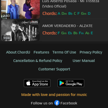
Luis Alberto Posada - Mi Tristeza
(Video Oficial)
Chords:
A
D
B
C
F
G
D
m
b
m
2:40
AMOR VERDADERO - ALZATE
Chords:
F
G
E
B
F
A
E
m
b
b
m
b
3:04
About ChordU
Features
Terms Of Use
Privacy Policy
Cancellation & Refund Policy
User Manual
Customer Support
Made with love and passion for music
Follow us on
Facebook