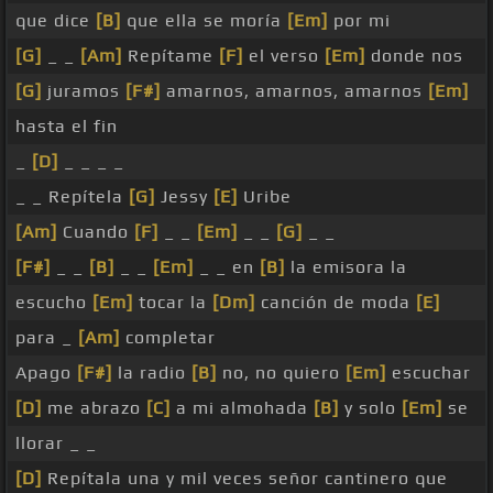
que dice
[B]
que ella se moría
[Em]
por mi
[G]
_ _
[Am]
Repítame
[F]
el verso
[Em]
donde nos
[G]
juramos
[F#]
amarnos, amarnos, amarnos
[Em]
hasta el fin
_
[D]
_ _ _ _
_ _ Repítela
[G]
Jessy
[E]
Uribe
[Am]
Cuando
[F]
_ _
[Em]
_ _
[G]
_ _
[F#]
_ _
[B]
_ _
[Em]
_ _ en
[B]
la emisora la
escucho
[Em]
tocar la
[Dm]
canción de moda
[E]
para _
[Am]
completar
Apago
[F#]
la radio
[B]
no, no quiero
[Em]
escuchar
[D]
me abrazo
[C]
a mi almohada
[B]
y solo
[Em]
se
llorar _ _
[D]
Repítala una y mil veces señor cantinero que