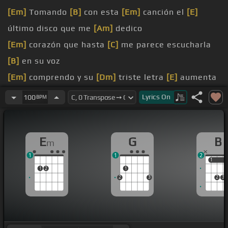
[Em]
Tomando
[B]
con esta
[Em]
canción el
[E]
último disco que me
[Am]
dedico
[Em]
corazón que hasta
[C]
me parece escucharla
[B]
en su voz
[Em]
comprendo y su
[Dm]
triste letra
[E]
aumenta
[Am]
mi dolor
Lyrics
On
100
BPM
[Em]
sintió
[G]
y que solo
[C]
entendí
[B]
cuando
me
[Em]
dijo adiós
E
G
B
m
mil veces señor cantinero que quiero
[G]
morir
1
1
2
se raye que yo se lo pago y plata es
[G]
lo que hay
1
1
1
2
1
2
3
2
3