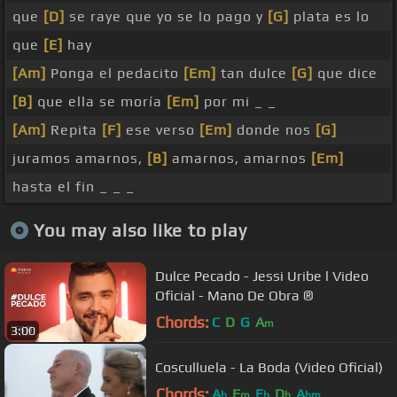
que
[D]
se raye que yo se lo pago y
[G]
plata es lo
que
[E]
hay
[Am]
Ponga el pedacito
[Em]
tan dulce
[G]
que dice
[B]
que ella se moría
[Em]
por mi _ _
[Am]
Repita
[F]
ese verso
[Em]
donde nos
[G]
juramos amarnos,
[B]
amarnos, amarnos
[Em]
hasta el fin _ _ _
You may also like to play
Dulce Pecado - Jessi Uribe l Video
Oficial - Mano De Obra ®
Chords:
C
D
G
A
m
3:00
Cosculluela - La Boda (Video Oficial)
Chords:
A
F
E
D
A
b
m
b
b
bm