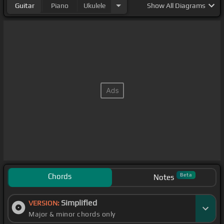
Guitar
Piano
Ukulele
Show
All Diagrams
Chords
Beta
Notes
Simplified
VERSION:
Major & minor chords only