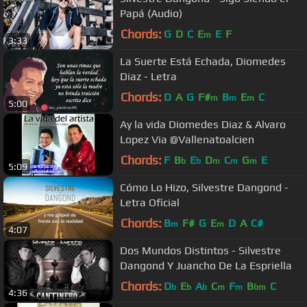
Papá (Audio)
Chords:
G
D
C
E
E
F
m
3:33
La Suerte Está Echada, Diomedes
Diaz - Letra
Chords:
D
A
G
F#
B
E
C
m
m
m
5:00
Ay la vida Diomedes Diaz & Alvaro
Lopez Via @Vallenatoalcien
Chords:
F
B
E
D
C
G
E
b
b
m
m
m
5:09
Cómo Lo Hizo, Silvestre Dangond -
Letra Oficial
Chords:
B
F#
G
E
D
A
C#
m
m
4:07
Dos Mundos Distintos - Silvestre
Dangond Y Juancho De La Espriella
Chords:
D
E
A
C
F
B
C
b
b
b
m
m
bm
4:36