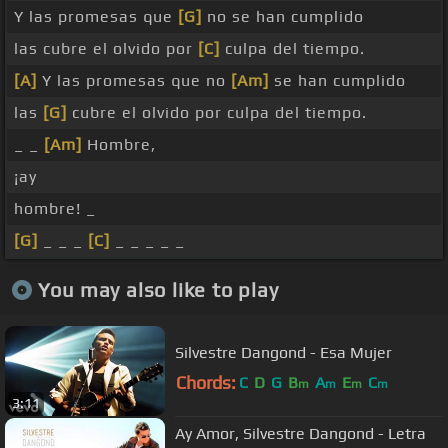
Y las promesas que
[G]
no se han cumplido
las cubre el olvido por
[C]
culpa del tiempo.
[A]
Y las promesas que no
[Am]
se han cumplido
las
[G]
cubre el olvido por culpa del tiempo.
_ _
[Am]
Hombre,
¡ay
hombre! _
[G]
_ _ _
[C]
_ _ _ _ _
You may also like to play
Silvestre Dangond - Esa Mujer
Chords:
C
D
G
B
A
E
C
m
m
m
m
3:11
Ay Amor, Silvestre Dangond - Letra