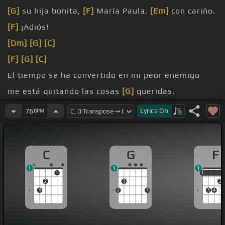
[G]
su hija bonita,
[F]
María Paula,
[Em]
con cariño.
[F]
¡Adiós!
[Dm]
[G]
[C]
[F]
[G]
[C]
El tiempo se ha convertido en mi peor enemigo
me está quitando las cosas
[G]
queridas.
la juventud de mis años
[C]
floridos
Lyrics
On
76
BPM
C
G
F
1
1
1
1
1
1
2
1
2
3
2
3
3
4