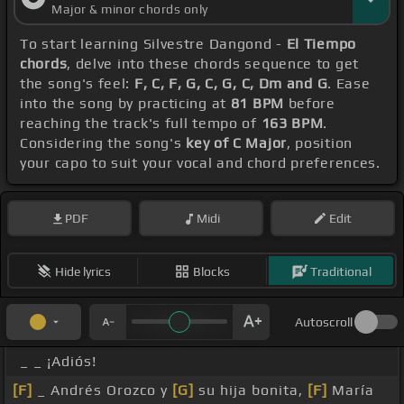
Major & minor chords only
To start learning Silvestre Dangond -
El Tiempo
chords
, delve into these chords sequence to get
the song's feel:
F, C, F, G, C, G, C, Dm and G
. Ease
into the song by practicing at
81 BPM
before
reaching the track's full tempo of
163 BPM
.
Considering the song's
key of C Major
, position
your capo to suit your vocal and chord preferences.
PDF
Midi
Edit
Hide lyrics
Blocks
Traditional
Autoscroll
_ _ ¡Adiós!
[F]
_ Andrés Orozco y
[G]
su hija bonita,
[F]
María