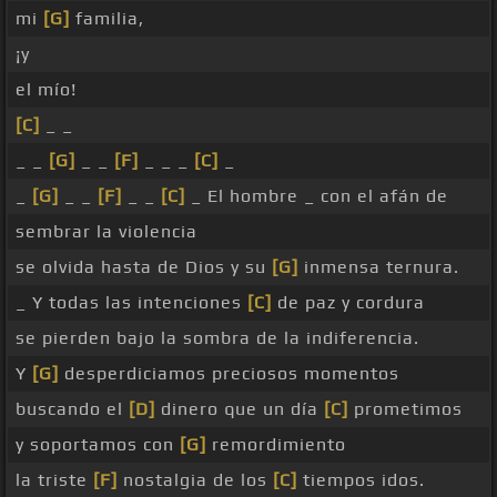
mi
[G]
familia,
¡y
el mío!
[C]
_ _
_ _
[G]
_ _
[F]
_ _ _
[C]
_
_
[G]
_ _
[F]
_ _
[C]
_ El hombre _ con el afán de
sembrar la violencia
se olvida hasta de Dios y su
[G]
inmensa ternura.
_ Y todas las intenciones
[C]
de paz y cordura
se pierden bajo la sombra de la indiferencia.
Y
[G]
desperdiciamos preciosos momentos
buscando el
[D]
dinero que un día
[C]
prometimos
y soportamos con
[G]
remordimiento
la triste
[F]
nostalgia de los
[C]
tiempos idos.