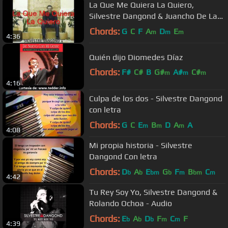
La Que Me Quiera La Quiero,
Silvestre Dangond & Juancho De La
Espriella - Audio
Chords:
G
C
F
A
D
E
m
m
m
4:36
Quién dijo Diomedes Díaz
Chords:
F#
C#
B
G#
A#
C#
m
m
m
4:16
D#
m
Culpa de los dos - Silvestre Dangond
con letra
Chords:
G
C
E
B
D
A
A
m
m
m
4:08
Mi propia historia - Silvestre
Dangond Con letra
Chords:
D
A
E
G
F
B
C
b
b
bm
b
m
bm
m
4:42
Tu Rey Soy Yo, Silvestre Dangond &
Rolando Ochoa - Audio
Chords:
E
A
D
F
C
F
b
b
b
m
m
4:39