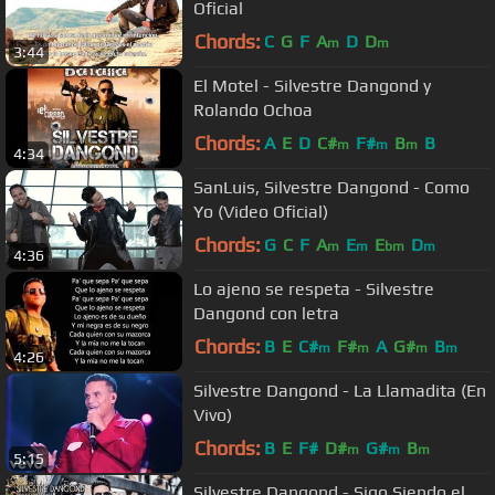
Oficial
Chords:
C
G
F
A
D
D
m
m
3:44
El Motel - Silvestre Dangond y
Rolando Ochoa
Chords:
A
E
D
C#
F#
B
B
m
m
m
4:34
SanLuis, Silvestre Dangond - Como
Yo (Video Oficial)
Chords:
G
C
F
A
E
E
D
m
m
bm
m
4:36
Lo ajeno se respeta - Silvestre
Dangond con letra
Chords:
B
E
C#
F#
A
G#
B
m
m
m
m
4:26
Silvestre Dangond - La Llamadita (En
Vivo)
Chords:
B
E
F#
D#
G#
B
m
m
m
5:15
Silvestre Dangond - Sigo Siendo el