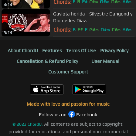
Chords:
E
B
F#
C#
G#
D#
A#
m
m
m
m
4:14
Gaviota herida - Silvestre Dangond y
Diomedes Diaz.
Chords:
B
F#
E
G#
D#
C#
A#
m
m
m
m
5:14
About ChordU
Features
Terms Of Use
Privacy Policy
Cancellation & Refund Policy
User Manual
Customer Support
Made with love and passion for music
Follow us on
Facebook
All contents are subject to copyright,
©
2023
ChordU.
provided for educational and personal non-commercial