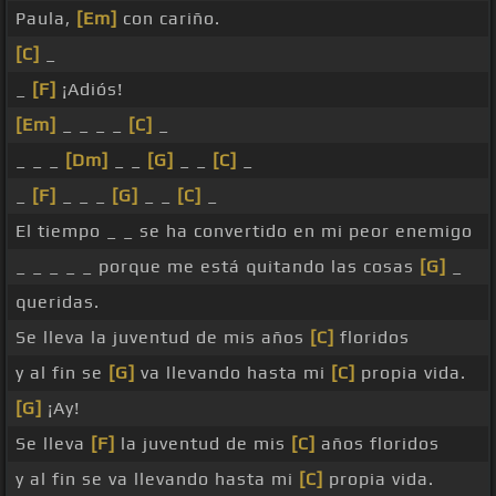
Paula,
[Em]
con cariño.
[C]
_
_
[F]
¡Adiós!
[Em]
_ _ _ _
[C]
_
_ _ _
[Dm]
_ _
[G]
_ _
[C]
_
_
[F]
_ _ _
[G]
_ _
[C]
_
El tiempo _ _ se ha convertido en mi peor enemigo
_ _ _ _ _ porque me está quitando las cosas
[G]
_
queridas.
Se lleva la juventud de mis años
[C]
floridos
y al fin se
[G]
va llevando hasta mi
[C]
propia vida.
[G]
¡Ay!
Se lleva
[F]
la juventud de mis
[C]
años floridos
y al fin se va llevando hasta mi
[C]
propia vida.