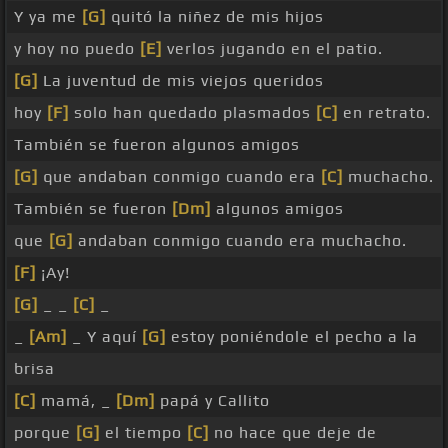
Y ya me
[G]
quitó la niñez de mis hijos
y hoy no puedo
[E]
verlos jugando en el patio.
[G]
La juventud de mis viejos queridos
hoy
[F]
solo han quedado plasmados
[C]
en retrato.
También se fueron algunos amigos
[G]
que andaban conmigo cuando era
[C]
muchacho.
También se fueron
[Dm]
algunos amigos
que
[G]
andaban conmigo cuando era muchacho.
[F]
¡Ay!
[G]
_ _
[C]
_
_
[Am]
_ Y aquí
[G]
estoy poniéndole el pecho a la
brisa
[C]
mamá, _
[Dm]
papá y Callito
porque
[G]
el tiempo
[C]
no hace que deje de