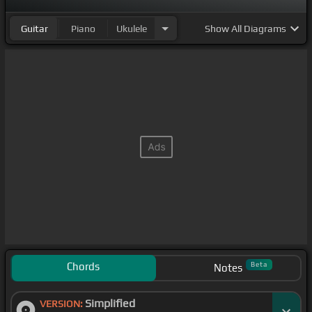
Guitar
Piano
Ukulele
Show
All Diagrams
Chords
Beta
Notes
Simplified
VERSION: