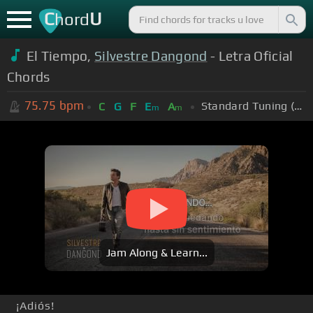
C
U
hord
El Tiempo,
Silvestre Dangond
- Letra Oficial
Chords
75.75
bpm
Standard Tuning (EADGBE)
C
G
F
E
A
m
m
Jam Along & Learn...
¡Adiós!