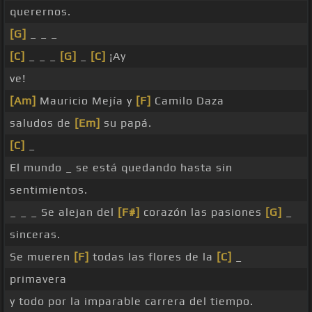
querernos.
[G]
_ _ _
[C]
_ _ _
[G]
_
[C]
¡Ay
ve!
[Am]
Mauricio Mejía y
[F]
Camilo Daza
saludos de
[Em]
su papá.
[C]
_
El mundo _ se está quedando hasta sin
sentimientos.
_ _ _ Se alejan del
[F#]
corazón las pasiones
[G]
_
sinceras.
Se mueren
[F]
todas las flores de la
[C]
_
primavera
y todo por la imparable carrera del tiempo.