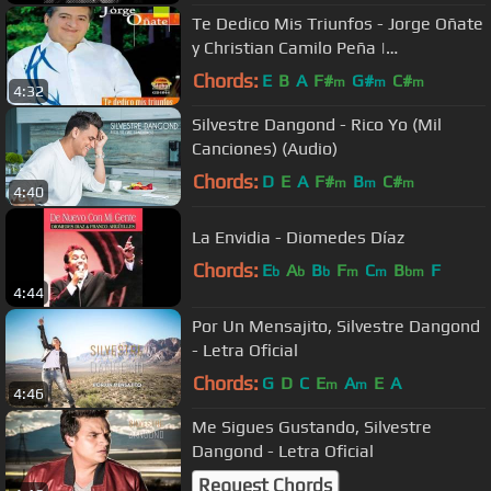
Te Dedico Mis Triunfos - Jorge Oñate
y Christian Camilo Peña |
ColombiaVallenato
Chords:
E
B
A
F#
G#
C#
m
m
m
4:32
Silvestre Dangond - Rico Yo (Mil
Canciones) (Audio)
Chords:
D
E
A
F#
B
C#
m
m
m
4:40
La Envidia - Diomedes Díaz
Chords:
E
A
B
F
C
B
F
b
b
b
m
m
bm
4:44
Por Un Mensajito, Silvestre Dangond
- Letra Oficial
Chords:
G
D
C
E
A
E
A
m
m
4:46
Me Sigues Gustando, Silvestre
Dangond - Letra Oficial
Request Chords