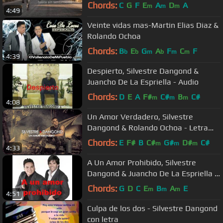
Chords:
C
G
F
E
A
D
A
m
m
m
4:49
Veinte vidas mas-Martin Elias Diaz &
Rolando Ochoa
Chords:
B
E
G
A
F
C
F
b
b
m
b
m
m
4:39
Despierto, Silvestre Dangond &
Juancho De La Espriella - Audio
Chords:
D
E
A
F#
C#
B
C#
m
m
m
4:08
Un Amor Verdadero, Silvestre
Dangond & Rolando Ochoa - Letra
Oficial
Chords:
E
F#
B
C#
G#
D#
C#
m
m
m
4:33
A Un Amor Prohibido, Silvestre
Dangond & Juancho De La Espriella -
Audio
Chords:
G
D
C
E
B
A
E
m
m
m
4:51
Culpa de los dos - Silvestre Dangond
con letra