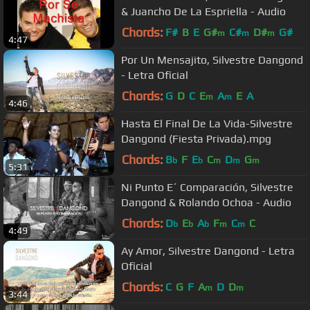
& Juancho De La Espriella - Audio
Chords:
F#
B
E
G#
C#
D#
G#
m
m
m
4:47
Por Un Mensajito, Silvestre Dangond
- Letra Oficial
Chords:
G
D
C
E
A
E
A
m
m
4:46
Hasta El Final De La Vida-Silvestre
Dangond (Fiesta Privada).mpg
Chords:
B
F
E
C
D
G
b
b
m
m
m
5:31
Ni Punto E´ Comparación, Silvestre
Dangond & Rolando Ochoa - Audio
Chords:
D
E
A
F
C
C
b
b
b
m
m
4:49
Ay Amor, Silvestre Dangond - Letra
Oficial
Chords:
C
G
F
A
D
D
m
m
3:44