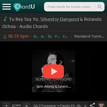
C
U
hord
Tu Rey Soy Yo,
Silvestre Dangond
& Rolando
Ochoa - Audio Chords
86.55
bpm
Standard Tuning (EADGBE)
E
A
D
F
C
b
b
b
m
m
Jam Along & Learn...
87
BPM