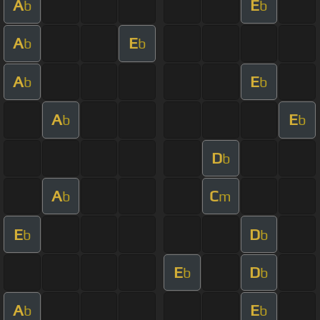
A
E
b
b
A
E
b
b
A
E
b
b
A
E
b
b
D
b
A
C
b
m
E
D
b
b
E
D
b
b
A
E
b
b