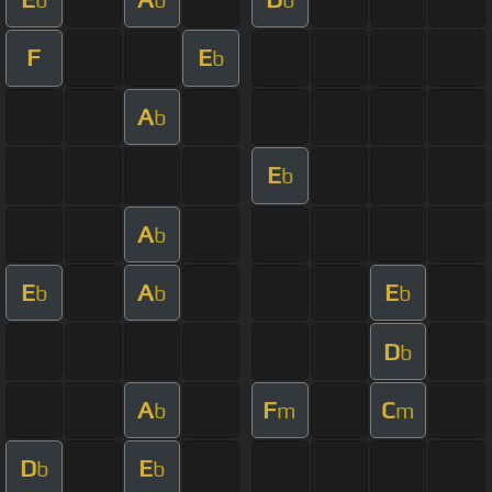
F
E
b
A
b
E
b
A
b
E
A
E
b
b
b
D
b
A
F
C
b
m
m
D
E
b
b