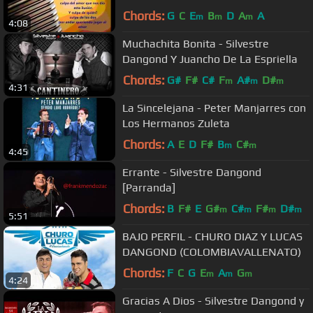
Chords:
G
C
E
B
D
A
A
m
m
m
4:08
Muchachita Bonita - Silvestre
Dangond Y Juancho De La Espriella
Chords:
G#
F#
C#
F
A#
D#
m
m
m
4:31
La Sincelejana - Peter Manjarres con
Los Hermanos Zuleta
Chords:
A
E
D
F#
B
C#
m
m
4:45
Errante - Silvestre Dangond
[Parranda]
Chords:
B
F#
E
G#
C#
F#
D#
m
m
m
m
5:51
BAJO PERFIL - CHURO DIAZ Y LUCAS
DANGOND (COLOMBIAVALLENATO)
Chords:
F
C
G
E
A
G
m
m
m
4:24
Gracias A Dios - Silvestre Dangond y