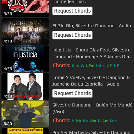
Diomedes Diaz.
Request Chords
5:36
El Glu Glu, Silvestre Dangond - Audio
Request Chords
4:18
Injusticia - Churo Díaz Feat. Silvestre
Dangond - Homenaje A Adanies Díaz
- NaneG
Chords:
B
E
A
C#
F#
C#
F#
m
m
4:38
Come Y Vuelve, Silvestre Dangond &
Juancho De La Espriella - Audio
Request Chords
4:18
Silvestre Dangond - Quién Me Mandó
(Vivo)
Chords:
F
E
B
D
C
C
G
b
b
m
m
m
6:20
Por Ser Machista, Silvestre Dangond