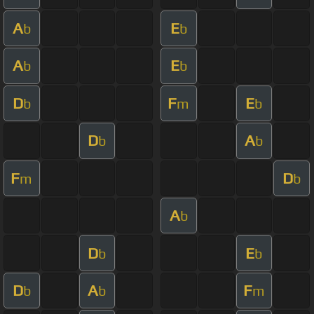
A
E
b
b
A
E
b
b
D
F
E
b
m
b
D
A
b
b
F
D
m
b
A
b
D
E
b
b
D
A
F
b
b
m