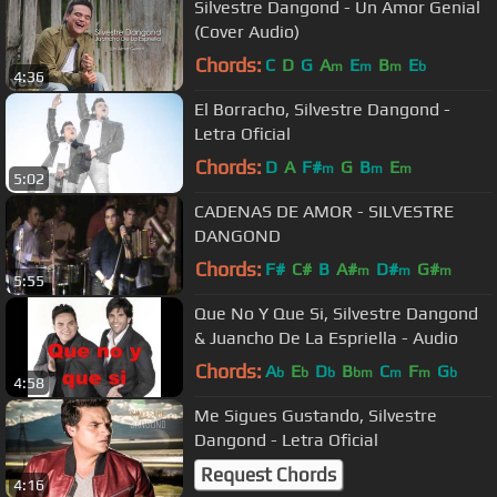
Silvestre Dangond - Un Amor Genial
(Cover Audio)
Chords:
C
D
G
A
E
B
E
m
m
m
b
4:36
El Borracho, Silvestre Dangond -
Letra Oficial
Chords:
D
A
F#
G
B
E
m
m
m
5:02
CADENAS DE AMOR - SILVESTRE
DANGOND
Chords:
F#
C#
B
A#
D#
G#
m
m
m
5:55
Que No Y Que Si, Silvestre Dangond
& Juancho De La Espriella - Audio
Chords:
A
E
D
B
C
F
G
b
b
b
bm
m
m
b
4:58
Me Sigues Gustando, Silvestre
Dangond - Letra Oficial
Request Chords
4:16