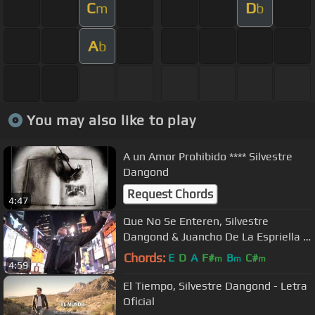
C
D
m
b
A
b
You may also like to play
A un Amor Prohibido **** Silvestre
Dangond
Request Chords
4:47
Que No Se Enteren, Silvestre
Dangond & Juancho De La Espriella -
Video Oficial
Chords:
E
D
A
F#
B
C#
m
m
m
4:59
El Tiempo, Silvestre Dangond - Letra
Oficial