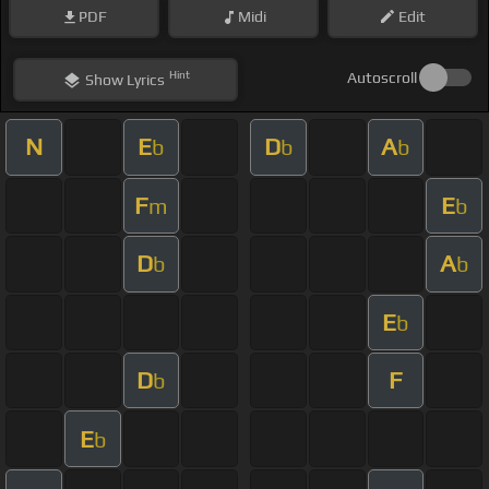
PDF
Midi
Edit
Hint
Autoscroll
Show
Lyrics
N
E
D
A
b
b
b
F
E
m
b
D
A
b
b
E
b
D
F
b
E
b