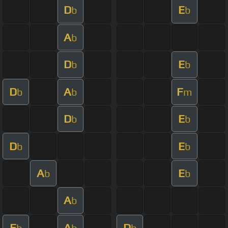
D
E
b
b
A
b
D
E
b
b
D
A
F
b
b
m
D
E
b
b
D
E
b
b
A
E
b
b
A
b
E
A
D
b
b
b