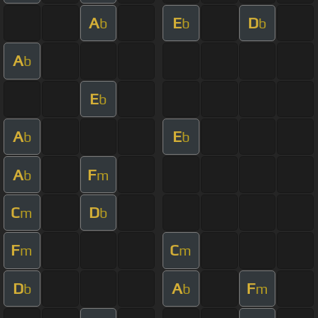
A
E
D
b
b
b
A
b
E
b
A
E
b
b
A
F
b
m
C
D
m
b
F
C
m
m
D
A
F
b
b
m