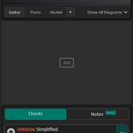
Guitar
Piano
Ukulele
Show
All Diagrams
Chords
Beta
Notes
Simplified
VERSION: