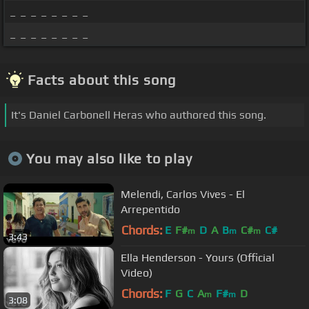
_ _ _ _ _ _ _ _
_ _ _ _ _ _ _ _
Facts about this song
It's Daniel Carbonell Heras who authored this song.
You may also like to play
Melendi, Carlos Vives - El
Arrepentido
Chords:
E
F#
D
A
B
C#
C#
m
m
m
3:43
Ella Henderson - Yours (Official
Video)
Chords:
F
G
C
A
F#
D
m
m
3:08