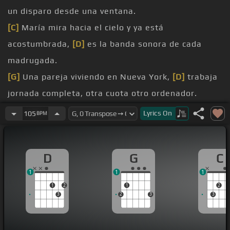
un disparo desde una ventana.
[C]
María mira hacia el cielo y ya está
acostumbrada,
[D]
es la banda sonora de cada
madrugada.
[G]
Una pareja viviendo en Nueva York,
[D]
trabaja
jornada completa, otra cuota otro ordenador.
consume,
[D]
la banda sonora es el sonido de su
Lyrics
On
105
BPM
[G]
reloj.
[D]
pongamos que hablo de Madrid.
D
G
C
La
[C]
palabra crisis bautizará la mañana,
[D]
es la
1
1
1
banda sonora de tanto repetir.
1
2
1
2
hijos de un
[C]
mismo Dios.
3
2
3
3
¿Por