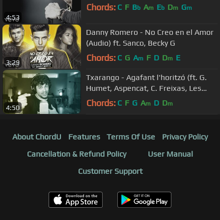
Chords:
C
F
B
A
E
D
G
b
m
b
m
m
4:53
Danny Romero - No Creo en el Amor
(Audio) ft. Sanco, Becky G
Chords:
C
G
A
F
D
D
E
m
m
3:29
Txarango - Agafant l'horitzó (ft. G.
Humet, Aspencat, C. Freixas, Les
Kol·lontai i Ascensa Furore)
Chords:
C
F
G
A
D
D
m
m
4:50
About ChordU
Features
Terms Of Use
Privacy Policy
Cancellation & Refund Policy
User Manual
Customer Support