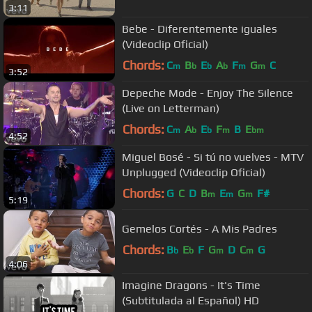
3:11
Bebe - Diferentemente iguales
(Videoclip Oficial)
Chords:
C
B
E
A
F
G
C
m
b
b
b
m
m
3:52
Depeche Mode - Enjoy The Silence
(Live on Letterman)
Chords:
C
A
E
F
B
E
m
b
b
m
bm
4:52
Miguel Bosé - Si tú no vuelves - MTV
Unplugged (Videoclip Oficial)
Chords:
G
C
D
B
E
G
F#
m
m
m
5:19
Gemelos Cortés - A Mis Padres
Chords:
B
E
F
G
D
C
G
b
b
m
m
4:06
Imagine Dragons - It's Time
(Subtitulada al Español) HD