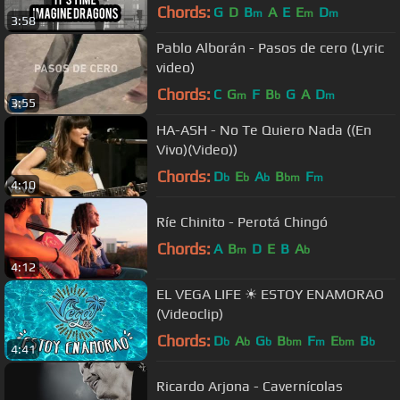
Chords:
G
D
B
A
E
E
D
m
m
m
3:58
Pablo Alborán - Pasos de cero (Lyric
video)
Chords:
C
G
F
B
G
A
D
m
b
m
3:55
HA-ASH - No Te Quiero Nada ((En
Vivo)(Video))
Chords:
D
E
A
B
F
b
b
b
bm
m
4:10
Ríe Chinito - Perotá Chingó
Chords:
A
B
D
E
B
A
m
b
4:12
EL VEGA LIFE ☀ ESTOY ENAMORAO
(Videoclip)
Chords:
D
A
G
B
F
E
B
b
b
b
bm
m
bm
b
4:41
Ricardo Arjona - Cavernícolas