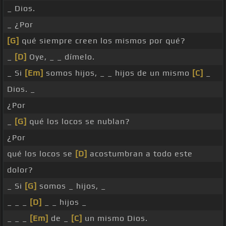
_ Dios.
_ ¿Por
[G]
qué siempre creen los mismos por qué?
_
[D]
Oye, _ _ dímelo.
_ Si
[Em]
somos hijos, _ _ hijos de un mismo
[C]
_
Dios. _
¿Por
_
[G]
qué los locos se nublan?
¿Por
qué los locos se
[D]
acostumbran a todo este
dolor?
_ Si
[G]
somos _ hijos, _
_ _ _
[D]
_ _ hijos _
_ _ _
[Em]
de _
[C]
un mismo Dios.