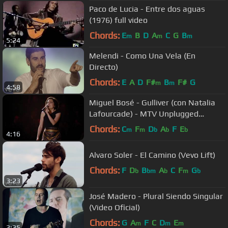
Paco de Lucia - Entre dos aguas
(1976) full video
Chords:
E
B
D
A
C
G
B
m
m
m
5:24
Melendi - Como Una Vela (En
Directo)
Chords:
E
A
D
F#
B
F#
G
m
m
4:58
Miguel Bosé - Gulliver (con Natalia
Lafourcade) - MTV Unplugged
(Videoclip Oficial)
Chords:
C
F
D
A
F
E
m
m
b
b
b
4:16
Alvaro Soler - El Camino (Vevo Lift)
Chords:
F
D
B
A
C
F
G
b
bm
b
m
b
3:23
José Madero - Plural Siendo Singular
(Video Oficial)
Chords:
G
A
F
C
D
E
m
m
m
3:35