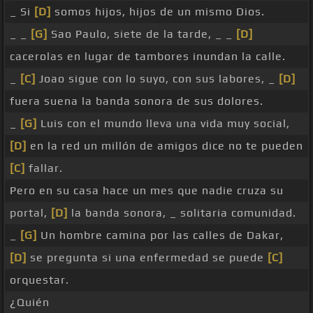
_ Si
[D]
somos hijos, hijos de un mismo Dios.
_ _
[G]
Sao Paulo, siete de la tarde, _ _
[D]
cacerolas en lugar de tambores inundan la calle.
_
[C]
Joao sigue con lo suyo, con sus labores, _
[D]
fuera suena la banda sonora de sus dolores.
_
[G]
Luis con el mundo lleva una vida muy social,
[D]
en la red un millón de amigos dice no te pueden
[C]
fallar.
Pero en su casa hace un mes que nadie cruza su
portal,
[D]
la banda sonora, _ solitaria comunidad.
_
[G]
Un hombre camina por las calles de Dakar,
[D]
se pregunta si una enfermedad se puede
[C]
orquestar.
¿Quién