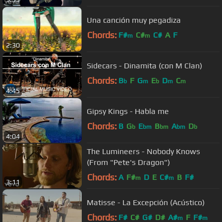
Una canción muy pegadiza
Chords:
F#
C#
C#
A
F
m
m
2:30
Sidecars - Dinamita (con M Clan)
Chords:
B
F
G
E
D
C
b
m
b
m
m
4:45
Gipsy Kings - Habla me
Chords:
B
G
E
B
A
D
b
bm
bm
bm
b
4:04
The Lumineers - Nobody Knows
(From "Pete's Dragon")
Chords:
A
F#
D
E
C#
B
F#
m
m
3:11
Matisse - La Excepción (Acústico)
Chords:
F#
C#
G#
D#
A#
F
F#
m
m