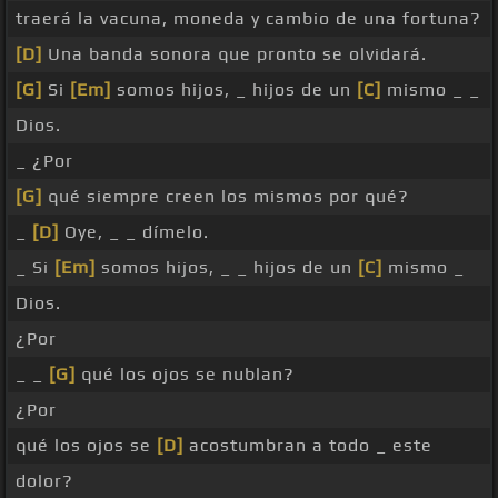
traerá la vacuna, moneda y cambio de una fortuna?
[D]
Una banda sonora que pronto se olvidará.
[G]
Si
[Em]
somos hijos, _ hijos de un
[C]
mismo _ _
Dios.
_ ¿Por
[G]
qué siempre creen los mismos por qué?
_
[D]
Oye, _ _ dímelo.
_ Si
[Em]
somos hijos, _ _ hijos de un
[C]
mismo _
Dios.
¿Por
_ _
[G]
qué los ojos se nublan?
¿Por
qué los ojos se
[D]
acostumbran a todo _ este
dolor?