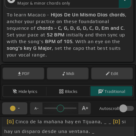
Major & minor chords only
To learn Macaco -
Hijos De Un Mismo Dios chords
,
anchor your practice on these foundational
sequence of
chords - C, G, D, G, D, C, D, Em and C
.
Set your pace at
52 BPM
initially and then sync up
with the song's
BPM of 105
. With an eye on the
song's key G Major
, set the capo that best suits
your vocal range.
PDF
Midi
Edit
Hide lyrics
Blocks
Traditional
Autoscroll
[G]
Cinco de la mañana hay en Tijuana, _ _
[D]
si
hay un disparo desde una ventana. _