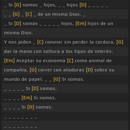
_ Si
[G]
somos _ hijos, _ _ hijos
[D]
_ _ _ _ _
_ _
[G]
_
[C]
_ de un mismo Dios. _
_ Si
[D]
somos _ _ _ _ _ hijos,
[Em]
hijos de un
mismo Dios.
Y nos piden _
[C]
convivir sin perder la cordura,
[G]
dar la mano con soltura a los tipos de interés.
[Em]
Aceptar su economía
[C]
como animal de
compañía,
[G]
correr con ataduras
[D]
sobre su
mundo de papel. _ _
[G]
Si somos.
_ _ _ _ _ Si
[D]
somos.
_ _ _ _
[Em]
Si somos.
_ _ _ _ Si
[D]
somos.
_ _ _ _ _ _ _ _
_ _ _ _ _ _ _ _