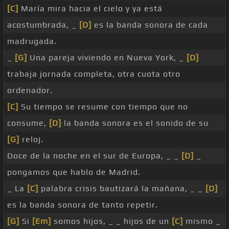
[C]
María mira hacia el cielo y ya está
acostumbrada, _
[D]
es la banda sonora de cada
madrugada.
_
[G]
Una pareja viviendo en Nueva York, _
[D]
trabaja jornada completa, otra cuota otro
ordenador.
[C]
Su tiempo se resume con tiempo que no
consume,
[D]
la banda sonora es el sonido de su
[G]
reloj.
Doce de la noche en el sur de Europa, _ _
[D]
_
pongamos que hablo de Madrid.
_ La
[C]
palabra crisis bautizará la mañana, _ _
[D]
es la banda sonora de tanto repetir.
[G]
Si
[Em]
somos hijos, _ _ hijos de un
[C]
mismo _