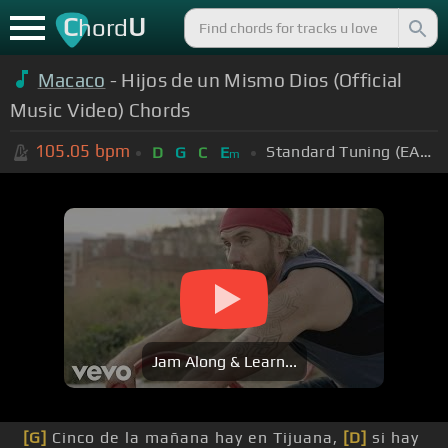
C
U
hord
Macaco
- Hijos de un Mismo Dios (Official
Music Video) Chords
105.05
bpm
Standard Tuning (EADGBE)
D
G
C
E
m
Jam Along & Learn...
[G]
Cinco de la mañana hay en Tijuana,
[D]
si hay