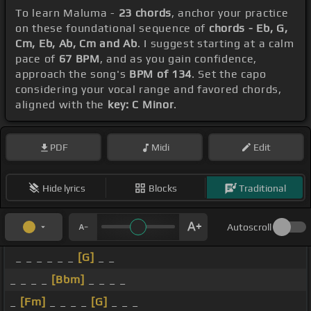
To learn Maluma -
23 chords
, anchor your practice
on these foundational sequence of
chords - Eb, G,
Cm, Eb, Ab, Cm and Ab
. I suggest starting at a calm
pace of
67 BPM
, and as you gain confidence,
approach the song's
BPM of 134
. Set the capo
considering your vocal range and favored chords,
aligned with the
key: C Minor
.
PDF
Midi
Edit
Hide lyrics
Blocks
Traditional
Autoscroll
_ _ _ _ _ _
[G]
_ _
_ _ _ _
[Bbm]
_ _ _ _
_
[Fm]
_ _ _ _
[G]
_ _ _