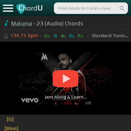
C
U
hord
Maluma
- 23 (Audio) Chords
134.15
bpm
Standard Tuning (EADGBE)
C
G
A
E
F
m
b
b
m
Jam Along & Learn...
[G]
[Bbm]