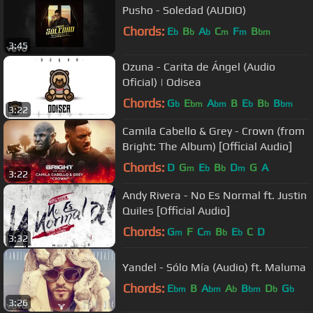
Pusho - Soledad (AUDIO)
Chords:
E
B
A
C
F
B
b
b
b
m
m
bm
3:45
Ozuna - Carita de Ángel (Audio
Oficial) | Odisea
Chords:
G
E
A
B
E
B
B
b
bm
bm
b
b
bm
3:22
Camila Cabello & Grey - Crown (from
Bright: The Album) [Official Audio]
Chords:
D
G
E
B
D
G
A
m
b
b
m
3:22
Andy Rivera - No Es Normal ft. Justin
Quiles [Official Audio]
Chords:
G
F
C
B
E
C
D
m
m
b
b
3:32
Yandel - Sólo Mía (Audio) ft. Maluma
Chords:
E
B
A
A
B
D
G
bm
bm
b
bm
b
b
3:26