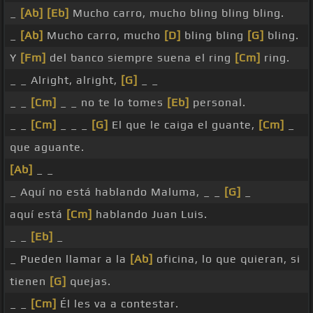
_
[Ab]
[Eb]
Mucho carro, mucho bling bling bling.
_
[Ab]
Mucho carro, mucho
[D]
bling bling
[G]
bling.
Y
[Fm]
del banco siempre suena el ring
[Cm]
ring.
_ _ Alright, alright,
[G]
_ _
_ _
[Cm]
_ _ no te lo tomes
[Eb]
personal.
_ _
[Cm]
_ _ _
[G]
El que le caiga el guante,
[Cm]
_
que aguante.
[Ab]
_ _
_ Aquí no está hablando Maluma, _ _
[G]
_
aquí está
[Cm]
hablando Juan Luis.
_ _
[Eb]
_
_ Pueden llamar a la
[Ab]
oficina, lo que quieran, si
tienen
[G]
quejas.
_ _
[Cm]
Él les va a contestar.