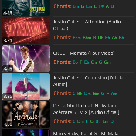
Chords:
B
G
E
E
F#
A
D
m
m
4:23
Justin Quiles - Attention (Audio
Oficial)
Chords:
E
B
B
D
E
A
B
bm
bm
b
b
b
b
3:31
CNCO - Mamita (Tour Video)
Chords:
B
F
E
C
G
G
b
b
m
m
3:09
Justin Quiles - Confusión [Official
Audio]
Chords:
C
B
D
G
G
F
A
b
m
m
m
3:36
De La Ghetto feat. Nicky Jam -
Acércate REMIX [Audio Oficial]
Chords:
C
D
F
G
B
E
D
m
b
m
4:06
Mau y Ricky, Karol G - Mi Mala