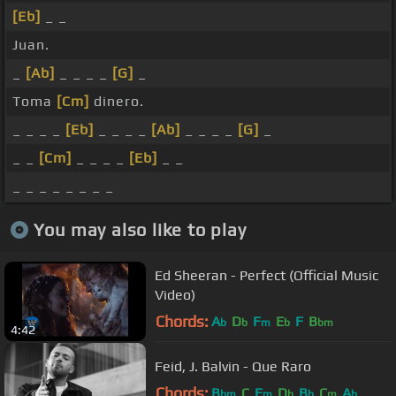
[Eb]
_ _
Juan.
_
[Ab]
_ _ _ _
[G]
_
Toma
[Cm]
dinero.
_ _ _ _
[Eb]
_ _ _ _
[Ab]
_ _ _ _
[G]
_
_ _
[Cm]
_ _ _ _
[Eb]
_ _
_ _ _ _ _ _ _ _
You may also like to play
Ed Sheeran - Perfect (Official Music
Video)
Chords:
A
D
F
E
F
B
b
b
m
b
bm
4:42
Feid, J. Balvin - Que Raro
Chords:
B
C
F
D
B
C
A
bm
m
b
b
m
b