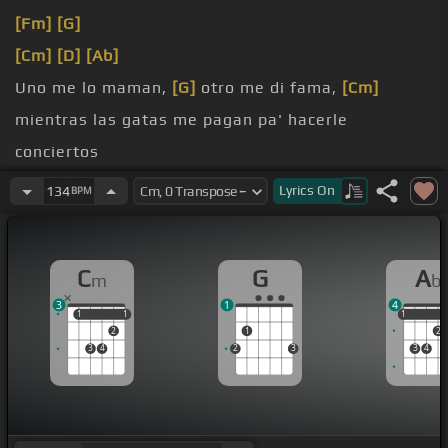
[Fm]
[G]
[Cm]
[D]
[Ab]
Uno me lo maman,
[G]
otro me di fama,
[Cm]
mientras las gatas me pagan pa' hacerle
conciertos
su cama.
Lyrics
On
134
BPM
fama,
[Cm]
eso tenía un preso, llamen a Walter, a
ver
[C]
si cuadra.
C
G
A
m
b
enamorados de mí,
[Fm]
de mí,
[Cm]
están
3
1
4
asustados desde que salí.
1
1
1
1
1
1
2
1
2
3
4
2
3
3
4