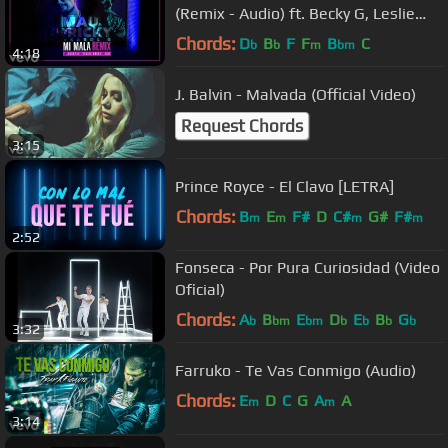
(Remix - Audio) ft. Becky G, Leslie
Grace, Lali
Chords:
D
B
F
F
B
C
b
b
m
bm
4:18
J. Balvin - Malvada (Official Video)
Request Chords
3:15
Prince Royce - El Clavo [LETRA]
Chords:
B
E
F#
D
C#
G#
F#
m
m
m
m
2:52
Fonseca - Por Pura Curiosidad (Video
Oficial)
Chords:
A
B
E
D
E
B
G
b
bm
bm
b
b
b
b
3:32
Farruko - Te Vas Conmigo (Audio)
Chords:
E
D
C
G
A
A
m
m
3:14