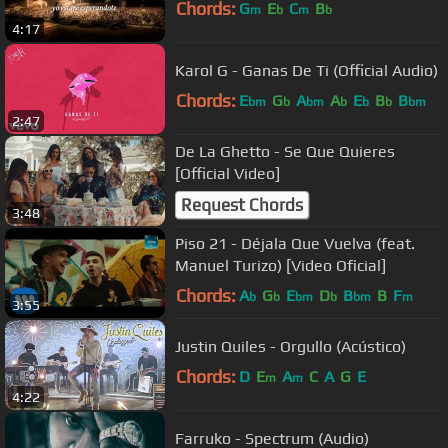
Chords:
G
E
C
B
m
b
m
b
4:17
Karol G - Ganas De Ti (Official Audio)
Chords:
E
G
A
A
E
B
B
bm
b
bm
b
b
b
bm
2:47
De La Ghetto - Se Que Quieres
[Official Video]
Request Chords
3:48
Piso 21 - Déjala Que Vuelva (feat.
Manuel Turizo) [Video Oficial]
Chords:
A
G
E
D
B
B
F
b
b
bm
b
bm
m
3:55
Justin Quiles - Orgullo (Acústico)
Chords:
D
E
A
C
A
G
E
m
m
4:22
Farruko - Spectrum (Audio)