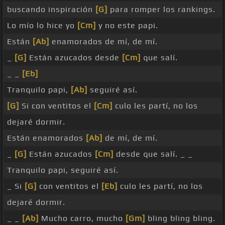
buscando inspiración
[G]
para romper los rankings.
Lo mío lo hice yo
[Cm]
y no este papi.
Están
[Ab]
enamorados de mí, de mí.
_
[G]
Están azucados desde
[Cm]
que salí.
_ _
[Eb]
Tranquilo papi,
[Ab]
seguiré así.
[G]
Si con ventitos el
[Cm]
culo les partí, no los
dejaré dormir.
Están enamorados
[Ab]
de mí, de mí.
_
[G]
Están azucados
[Cm]
desde que salí. _ _
Tranquilo papi, seguiré así.
_ Si
[G]
con ventitos el
[Eb]
culo les partí, no los
dejaré dormir.
_ _
[Ab]
Mucho carro, mucho
[Gm]
bling bling bling.