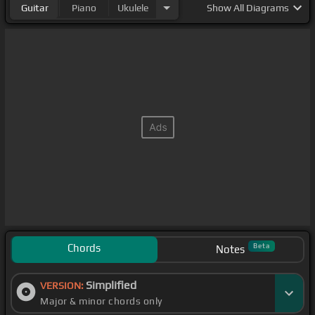
Guitar
Piano
Ukulele
Show
All Diagrams
Chords
Beta
Notes
Simplified
VERSION:
Major & minor chords only