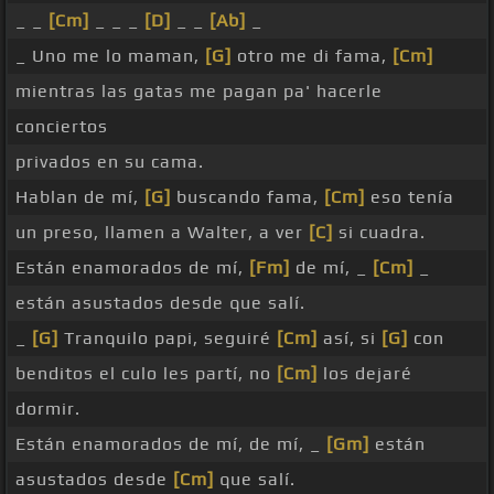
_ _
[Cm]
_ _ _
[D]
_ _
[Ab]
_
_ Uno me lo maman,
[G]
otro me di fama,
[Cm]
mientras las gatas me pagan pa' hacerle
conciertos
privados en su cama.
Hablan de mí,
[G]
buscando fama,
[Cm]
eso tenía
un preso, llamen a Walter, a ver
[C]
si cuadra.
Están enamorados de mí,
[Fm]
de mí, _
[Cm]
_
están asustados desde que salí.
_
[G]
Tranquilo papi, seguiré
[Cm]
así, si
[G]
con
benditos el culo les partí, no
[Cm]
los dejaré
dormir.
Están enamorados de mí, de mí, _
[Gm]
están
asustados desde
[Cm]
que salí.