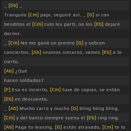
_
[Eb]
_
Tranquilo
[Cm]
papi, seguiré así, _
[G]
si con
benditos el
[Cm]
culo les partí, no los
[Eb]
dejaré
dormir.
_
[Cm]
No me ganó un premio
[G]
y sobran
conciertos,
[Ab]
seamos sinceros, vamos
[Eb]
a lo
cierto.
[Ab]
¿Qué
hacen soldados?
[F]
Eso es incierto,
[Cm]
tuve de copias, se están
[Eb]
en descuento.
_
[Ab]
Mucho carro y mucho
[G]
bling bling bling,
[Cm]
y del banco siempre suena el
[Eb]
ring ring.
[Ab]
Paga tu leasing,
[G]
estás atrasado,
[Cm]
te lo