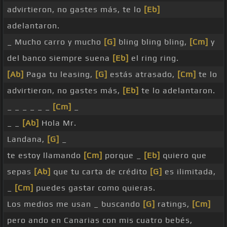
advirtieron, no gastes más, te lo
[Eb]
adelantaron.
_ Mucho carro y mucho
[G]
bling bling bling,
[Cm]
y
del banco siempre suena
[Eb]
el ring ring.
[Ab]
Paga tu leasing,
[G]
estás atrasado,
[Cm]
te lo
advirtieron, no gastes más,
[Eb]
te lo adelantaron.
_ _ _ _ _ _
[Cm]
_
_ _
[Ab]
Hola Mr.
Landana,
[G]
_
te estoy llamando
[Cm]
porque _
[Eb]
quiero que
sepas
[Ab]
que tu carta de crédito
[G]
es ilimitada,
_
[Cm]
puedes gastar como quieras.
Los medios me usan _ buscando
[G]
ratings,
[Cm]
pero ando en Canarias con mis cuatro bebés,