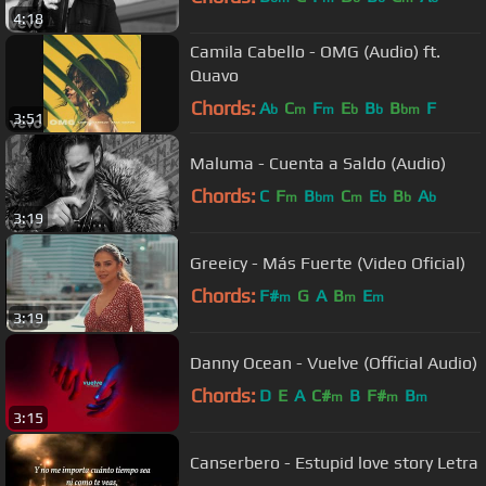
4:18
Camila Cabello - OMG (Audio) ft.
Quavo
Chords:
A
C
F
E
B
B
F
b
m
m
b
b
bm
3:51
Maluma - Cuenta a Saldo (Audio)
Chords:
C
F
B
C
E
B
A
m
bm
m
b
b
b
3:19
Greeicy - Más Fuerte (Video Oficial)
Chords:
F#
G
A
B
E
m
m
m
3:19
Danny Ocean - Vuelve (Official Audio)
Chords:
D
E
A
C#
B
F#
B
m
m
m
3:15
Canserbero - Estupid love story Letra