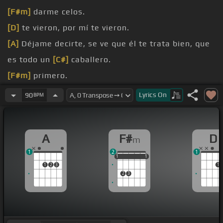
[F#m]
darme celos.
[D]
te vieron, por mí te vieron.
[A]
Déjame decirte, se ve que él te trata bien, que
es todo un
[C#]
caballero.
[F#m]
primero.
[D]
te quiero.
Lyrics
On
90
BPM
falta nada,
[A]
aparentemente nada.
[C#m]
vacaciones, mis
[C#]
felicitaciones.
A
F#
D
m
1
2
1
1
1
1
1
1
1
1
2
3
1
2
3