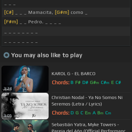
_ _ _
[C#]
_ _ _ Mamacita,
[G#m]
como _
[F#m]
_ _ Pedro. _ _ _ _
_ _ _ _ _ _ _ _
_ _ _ _ _ _ _ _
You may also like to play
KAROL G - EL BARCO
Chords:
B
F#
D#
G#
C#
E
C#
m
m
3:24
Christian Nodal - Ya No Somos Ni
Seremos (Letra / Lyrics)
Chords:
D
G
C
E
A
B
C
m
m
m
3:05
Sebastián Yatra, Myke Towers -
Pareja del Año (Official Performance