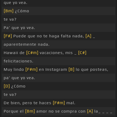
que yo vea.
[Bm]
¿Cómo
te va?
Pa' que yo vea.
[F#]
Puede que no te haga falta nada,
[A]
_
aparentemente nada.
Hawaii de
[C#m]
vacaciones, mis _
[C#]
felicitaciones.
Muy lindo
[F#m]
en Instagram
[B]
lo que posteas,
pa' que yo vea.
[D]
¿Cómo
te va?
De bien, pero te haces
[F#m]
mal.
Porque el
[Bm]
amor no se compra con
[A]
la_ _ _ _