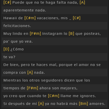
[C#]
Puede que no te haga falta nada,
[A]
aparentemente nada.
Hawaii de
[C#m]
vacaciones, mis _
[C#]
felicitaciones.
Muy lindo en
[F#m]
Instagram lo
[B]
que posteas,
pa' que yo vea.
[D]
¿Cómo
te va?
De bien, pero te haces mal, porque el amor no se
compra con
[A]
nada.
Mientras los otros seguidores dicen que los
tiempos de
[F#m]
ahora son mejores,
yo creo que cuando te
[C#m]
llame me ignores.
Si después de mí
[A]
ya no habrá más
[Bm]
amores.