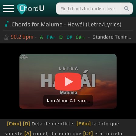
C
U
hord
Chords for Maluma - Hawái (Letra/Lyrics)
90.2
bpm
Standard Tuning (EADGBE)
A
F#
D
C#
C#
m
m
Jam Along & Learn...
[C#m]
[D]
Deja de mentirte,
[F#m]
la foto que
subiste
[A]
con él, diciendo que
[C#]
era tu cielo.