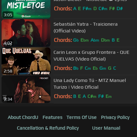
Chords:
A
E
F#
D
C#
F#
D#
m
m
3:05
Sebastián Yatra - Traicionera
(Official Video)
Chords:
G
E
A
D
B
E
b
bm
bm
bm
4:02
Carin Leon x Grupo Frontera - QUE
VUELVAS (Video Oficial)
Chords:
B
F
C
E
G
G
C
b
m
b
m
2:58
Una Lady Como Tú - MTZ Manuel
Turizo | Video Oficial
Chords:
B
E
A
C#
F#
E
m
m
3:34
About ChordU
Features
Terms Of Use
Privacy Policy
Cancellation & Refund Policy
User Manual