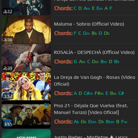
Video)
Chords:
C
D
A
E
E
A
F
m
m
3:17
Maluma - Sobrio (Official Video)
Chords:
F
C
D
B
D
D
m
b
b
3:56
ROSALÍA - DESPECHÁ (Official Video)
Chords:
G
A
C
D
B
D
B
m
m
m
b
2:39
La Oreja de Van Gogh - Rosas (Vídeo
Oficial)
Chords:
A
D
C#
F#
E
B
C#
m
m
m
3:52
Piso 21 - Déjala Que Vuelva (feat.
Manuel Turizo) [Video Oficial]
Chords:
A
G
E
D
B
B
F
b
b
bm
b
bm
m
3:55
Justin Bieber - Mistletoe 🎄 Lyrics