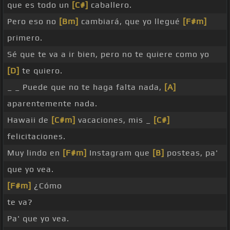
que es todo un
[C#]
caballero.
Pero eso no
[Bm]
cambiará, que yo llegué
[F#m]
primero.
Sé que te va a ir bien, pero no te quiere como yo
[D]
te quiero.
_ _ Puede que no te haga falta nada,
[A]
aparentemente nada.
Hawaii de
[C#m]
vacaciones, mis _
[C#]
felicitaciones.
Muy lindo en
[F#m]
Instagram que
[B]
posteas, pa'
que yo vea.
[F#m]
¿Cómo
te va?
Pa' que yo vea.