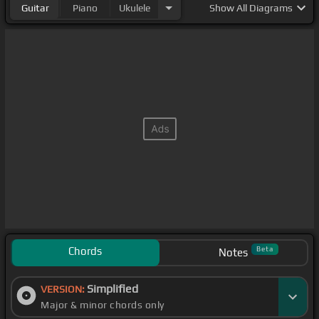
Guitar
Piano
Ukulele
Show
All Diagrams
Chords
Beta
Notes
Simplified
VERSION:
Major & minor chords only