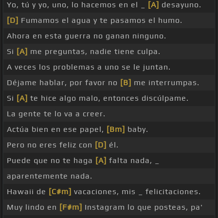
Yo, tú y yo, uno, lo hacemos en el _
[A]
desayuno.
[D]
Fumamos el agua y te pasamos el humo.
Ahora en esta guerra no ganan ninguno.
Si
[A]
me preguntas, nadie tiene culpa.
A veces los problemas a uno se le juntan.
Déjame hablar, por favor no
[B]
me interrumpas.
Si
[A]
te hice algo malo, entonces discúlpame.
La gente te lo va a creer.
Actúa bien en ese papel,
[Bm]
baby.
Pero no eres feliz con
[D]
él.
Puede que no te haga
[A]
falta nada, _
aparentemente nada.
Hawaii de
[C#m]
vacaciones, mis _ felicitaciones.
Muy lindo en
[F#m]
Instagram lo que posteas, pa'