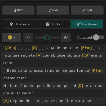
PDF
Midi
Edit
Hide lyrics
Blocks
Traditional
Autoscroll
[C#m]
_ _ _ _
[D]
_ _ Deja de mentirte,
[F#m]
_ la
foto que subiste
[A]
con él, diciendo que
[C#]
era tu
cielo.
_ Bebé yo te conozco también, sé que fue pa'
[F#m]
darme celos.
No te diré quién, pero llorando por mí
[D]
te vieron,
por mí te vieron. _ _
[A]
Déjame decirte, _ se ve que él te trata bien,