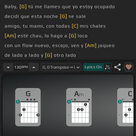
Baby,
[G]
tú me llames que yo estoy ocupado
decidí que esta noche
[G]
se sale
amigo, tu mami, con todas
[C]
mis chales
[Am]
esté chau, lo hago a
[G]
loco
con un flow nuevo, escojo, ven y
[Am]
jaqueo
de lado a lado y
[G]
otro lado
con mi baby de la disco
[Am]
corona
Lyrics
On
130
BPM
G
A
C
m
1
1
1
1
1
2
3
2
2
3
3