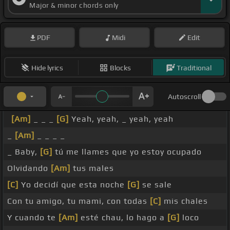
Major & minor chords only
PDF
Midi
Edit
Hide lyrics
Blocks
Traditional
Autoscroll
[Am]
_ _ _
[G]
Yeah, yeah, _ yeah, yeah
_
[Am]
_ _ _ _
_ Baby,
[G]
tú me llames que yo estoy ocupado
Olvidando
[Am]
tus males
[C]
Yo decidí que esta noche
[G]
se sale
Con tu amigo, tu mami, con todas
[C]
mis chales
Y cuando te
[Am]
esté chau, lo hago a
[G]
loco