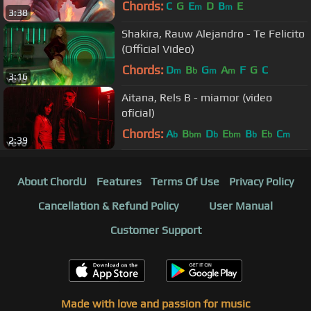
Chords:
C
G
E
D
B
E
m
m
3:38
Shakira, Rauw Alejandro - Te Felicito
(Official Video)
Chords:
D
B
G
A
F
G
C
m
b
m
m
3:16
Aitana, Rels B - miamor (video
oficial)
Chords:
A
B
D
E
B
E
C
b
bm
b
bm
b
b
m
2:39
About ChordU
Features
Terms Of Use
Privacy Policy
Cancellation & Refund Policy
User Manual
Customer Support
Made with love and passion for music