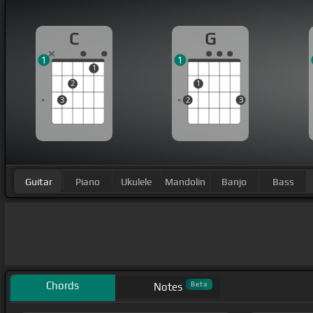
C
G
1
1
1
2
1
3
2
3
Guitar
Piano
Ukulele
Mandolin
Banjo
Bass
Chords
Beta
Notes