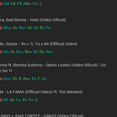
s:
G#
C#
F#
A#
F
C
m
m
a, Bad Bunny - Volví (Video Oficial)
s:
B
A
E
D
G
E
F
bm
b
bm
b
b
b
m
, Ozuna - Yo x Ti, Tu x Mi (Official Video)
s:
G
A
E
B
E
D
A
b
b
bm
bm
b
b
bm
nny ft. Bomba Estéreo - Ojitos Lindos (Video Oficial) | Un
 Sin Ti
s:
E
D
B
A
E
F
G
bm
b
bm
b
b
A - LA FAMA (Official Video) ft. The Weeknd
s:
B
A
C
E
F
C
b
b
m
b
m
NNY x JHAY CORTEZ - DÁKITI (Video Oficial)