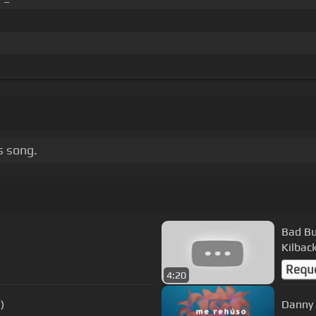
 song.
Bad Bun
Kilbac
Requ
4:20
)