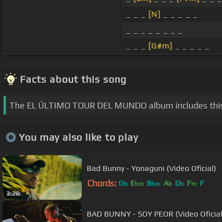
_ _ _
[N]
_ _ _ _ _
_ _ _ _ _ _ _ _
_ _ _
[G#m]
_ _ _ _ _
Facts about this song
The EL ÚLTIMO TOUR DEL MUNDO album includes this
You may also like to play
Bad Bunny - Yonaguni (Video Oficial)
Chords:
G
E
B
A
D
F
F
b
bm
bm
b
b
m
3:28
BAD BUNNY - SOY PEOR (Video Oficial