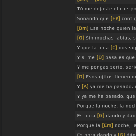
Tú me dejaste el cuerpo
Soñando que
[F#]
conti
[Bm]
Esa noche quien la
[G]
Sin muchas labias, 
Y que la luna
[C]
nos sup
Y si me
[D]
pasa es que
Y me pongas serio, ser
[D]
Esos ojitos tienen 
Y
[A]
ya me ha pasado,
Y ya me ha pasado, qu
Porque la noche, la noc
Es hora
[G]
dando y dánd
Porque la
[Em]
noche, l
Es hora dando y
[G]
dánd