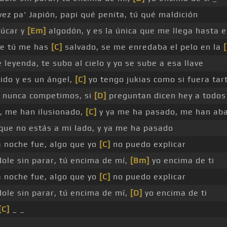
vez pa' Japión, papi qué penita, tú qué maldición
zúcar y
[Em]
algodón, y es la única que me llega hasta e
ue tú me has
[C]
salvado, se me enredaba el pelo en la
leyenda, te subo al cielo y yo se sube a esa llave
rido y es un ángel,
[C]
yo tengo jukias como si fuera tar
 nunca competimos, si
[D]
preguntan dicen hey a todos
, me han ilusionado,
[C]
y ya me ha pasado, me han ab
que no estás a mi lado, y ya me ha pasado
a noche fue, algo que yo
[C]
no puedo explicar
ole sin parar, tú encima de mí,
[Bm]
yo encima de ti
a noche fue, algo que yo
[C]
no puedo explicar
ole sin parar, tú encima de mí,
[D]
yo encima de ti
[C]
_ _
 _