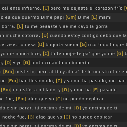
 caliente infierno,
[C]
pero me dejaste el corazón frío
[
go es que duermo Dime papi
[Gm]
Dime
[E]
mami
 borra,
[C]
tú me besaste y se me cayó la gorra
sin mucha cotorra,
[D]
cuando estoy contigo debo que la 
ervise, con esa
[D]
boquita suena
[G]
rico todo lo que 
 yo me nunca hice,
[C]
tú te mojaste pa' que yo me
[G]
b
io,
[D]
y yo
[G]
junto creando un imperio
un
[Bm]
misterio, pero al fin y al na' de lo nuestro fue e
 me
[Em]
han ilusionado,
[C]
y ya me ha pasado, me ha
e
[Bm]
no estás a mi lado, y
[D]
ya me ha
[E]
pasado
he fue,
[Em]
algo que yo
[C]
no puedo explicar
ole sin parar, tú encima de mí,
[D]
yo encima de ti
a noche fue,
[G]
algo que yo
[C]
no puedo explicar
ole sin parar, tú encima de mí,
[D]
yo encima de ti _