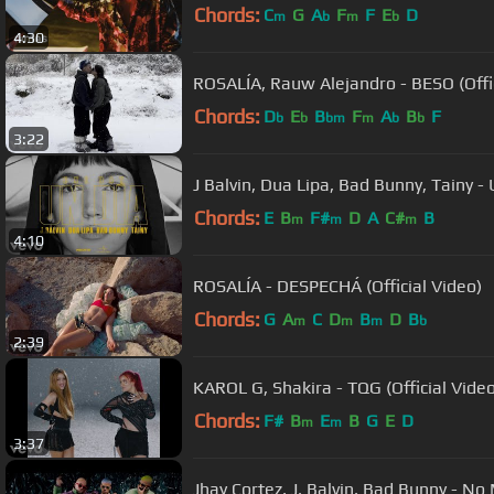
Chords:
C
G
A
F
F
E
D
m
b
m
b
4:30
ROSALÍA, Rauw Alejandro - BESO (Offic
Chords:
D
E
B
F
A
B
F
b
b
bm
m
b
b
3:22
J Balvin, Dua Lipa, Bad Bunny, Tainy 
Chords:
E
B
F#
D
A
C#
B
m
m
m
4:10
ROSALÍA - DESPECHÁ (Official Video)
Chords:
G
A
C
D
B
D
B
m
m
m
b
2:39
KAROL G, Shakira - TQG (Official Video
Chords:
F#
B
E
B
G
E
D
m
m
3:37
Jhay Cortez, J. Balvin, Bad Bunny - N