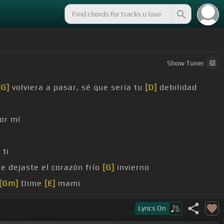
Show
Tuner
[G]
volviera a pasar, sé que sería tu
[D]
debilidad
or mí
 ti
 dejaste el corazón frío
[G]
invierno
[Gm]
Dime
[E]
mami
estoy contigo debo que la vibra corra
Lyrics
On