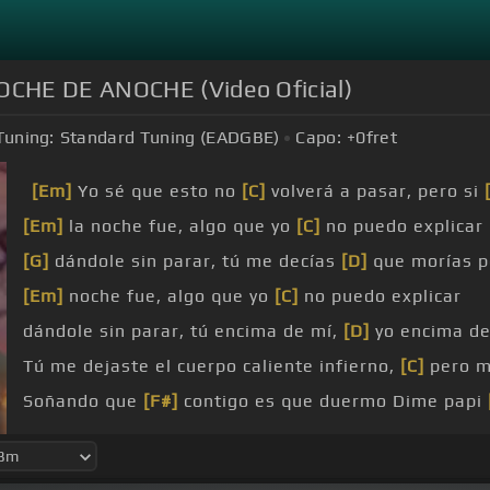
OCHE DE ANOCHE (Video Oficial)
Tuning:
Standard Tuning (EADGBE)
Capo:
+0
fret
[Em]
Yo sé que esto no
[C]
volverá a pasar, pero si
[Em]
la noche fue, algo que yo
[C]
no puedo explicar
[G]
dándole sin parar, tú me decías
[D]
que morías p
[Em]
noche fue, algo que yo
[C]
no puedo explicar
dándole sin parar, tú encima de mí,
[D]
yo encima de
Tú me dejaste el cuerpo caliente infierno,
[C]
pero me
Soñando que
[F#]
contigo es que duermo Dime papi
[G]
Sin muchas labias, sin mucha cotorra,
[D]
cuando 