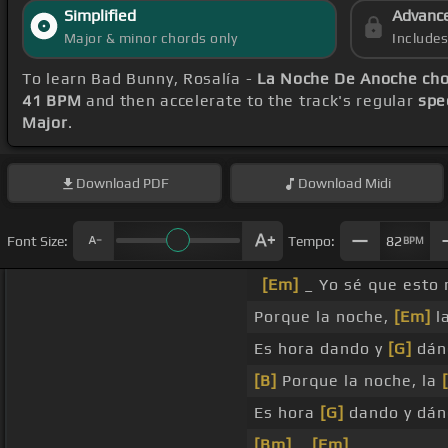
Simplified
Advanc
Major & minor chords only
Include
To learn Bad Bunny, Rosalía -
La Noche De Anoche ch
41 BPM
and then accelerate to the track's regular
spe
Major
.
Download
PDF
Download
Midi
Font Size:
Tempo:
82
BPM
[Em]
_ Yo sé que esto
Porque la noche,
[Em]
l
Es hora dando y
[G]
dánd
[B]
Porque la noche, la
Es hora
[G]
dando y dánd
[Bm]
_
[Em]