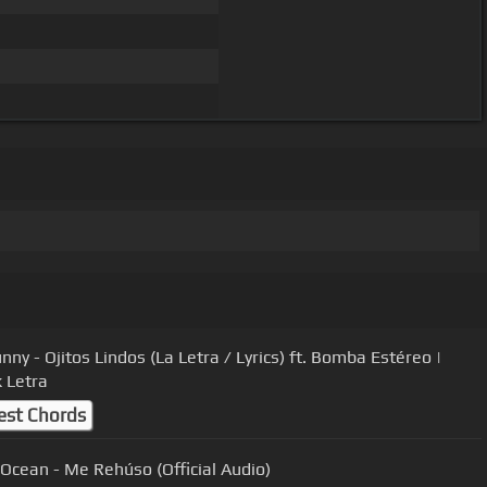
ny - Ojitos Lindos (La Letra / Lyrics) ft. Bomba Estéreo |
k Letra
est Chords
Danny Ocean - Me Rehúso (Official Audio)