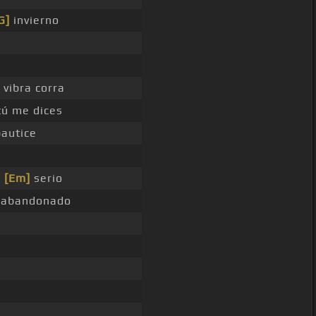
G]
invierno
vibra corra
tú me dices
autice
n
[Em]
serio
n abandonado