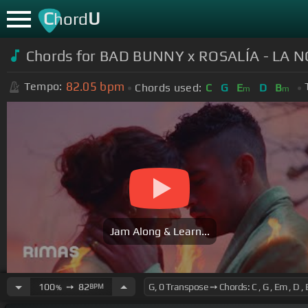
C
U
hord
Chords for BAD BUNNY x ROSALÍA - LA N
82.05
bpm
Tempo:
Chords used:
C
G
E
D
B
m
m
Jam Along & Learn...
100
➙
82
BPM
%