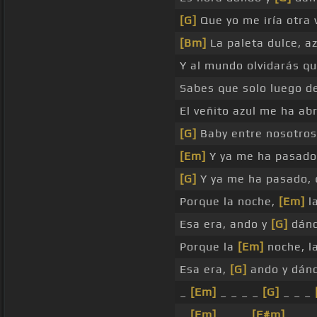
[G]
Que yo me iría otra 
[Bm]
La paleta dulce, a
Y al mundo olvidarás q
Sabes que solo luego de 
El veñito azul me ha ab
[G]
Baby entre nosotros
[Em]
Y ya me ha pasado
[G]
Y ya me ha pasado, 
Porque la noche,
[Em]
l
Esa era, ando y
[G]
dánd
Porque la
[Em]
noche, l
Esa era,
[G]
ando y dánd
_
[Em]
_ _ _ _
[G]
_ _ _
_
[Em]
_ _ _
[F#m]
_ _ _