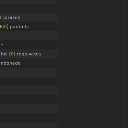
l corazón
[Em]
pantalla
te
 los
[C]
regolvates
andonado