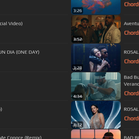
Chord
3:26
ial Video)
Aventur
Chord
3:52
- UN DIA (ONE DAY)
ROSALÍA
Chord
3:28
Bad Bu
Verano
Chord
4:34
)
ROSALÍ
Chord
4:12
o Me Conoce (Remix)
BAD BU