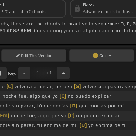
ed
Bass
s 6,7,aug,hdim7 chords
Advance chords for bass
ords
, these are the chords to practise in
sequence: D, C, G
ed of 82 BPM
. Considering your vocal pitch and chord cho
Edit
This Version
Gold
.
G
+0
Key:
 no
[C]
volverá a pasar, pero si
[G]
volviera a pasar, sé q
a noche fue, algo que yo
[C]
no puedo explicar
ole sin parar, tú me decías
[D]
que morías por mí
[Em]
noche fue, algo que yo
[C]
no puedo explicar
ole sin parar, tú encima de mí,
[D]
yo encima de ti