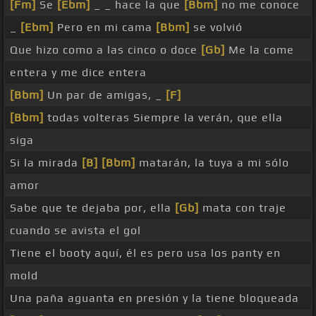
[Fm]
Se
[Ebm]
_ _ hace la que
[Bbm]
no me conoce
_
[Ebm]
Pero en mi cama
[Bbm]
se volvió
Que hizo como a las cinco o doce
[Gb]
Me la come
entera y me dice entera
[Bbm]
Un par de amigas, _
[F]
[Bbm]
todas volteras Siempre la verán, que ella
siga
Si la mirada
[B]
[Bbm]
matarán, la tuya a mi sólo
amor
Sabe que te dejaba por, ella
[Gb]
mata con traje
cuando se avista el gol
Tiene el booty aquí, él es pero usa los panty en
mold
Una paña aguanta en presión y la tiene bloqueada