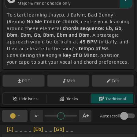
Major & minor chords only
To start learning Jhayco, J Balvin, Bad Bunny -
(Remix)
No Me Conoce chords
, centre your learning
around these elemetal
chords sequence: Eb, Gb,
Bbm, Ebm, Gb, Bbm, Ebm and Bbm
. A strategic
approach would be to train at
45 BPM
initially, and
then accelerate to the song's
tempo of 92
.
Considering the song's
key of B Minor
, position
your capo to suit your vocal and chord preferences.
PDF
Midi
Edit
Hide lyrics
Blocks
Traditional
Autoscroll
[C]
_ _ _ _
[Eb]
_ _
[Gb]
_ _