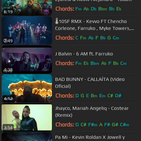
(Remix) [Video Oficial]
Chords:
F
A
D
B
B
E
m
b
b
bm
b
b
6:19
🌡105F RMX - Kevvo FT Chencho
Corleone, Farruko , Myke Towers,
Arcangel, Ñengo Flow, Darell,
Chords:
C
F
A
F
B
G
C
m
b
b
m
7:49
Brytiago
J Balvin - 6 AM ft. Farruko
Chords:
F
E
B
A
F
B
C
m
b
bm
b
b
m
4:38
BAD BUNNY - CALLAÍTA (Video
Oficial)
Chords:
D
G
E
B
E
C#
D#
m
m
4:12
Jhayco, Mariah Angeliq - Costear
(Remix)
Chords:
D
C#
F#
A
F#
G#
C#
m
m
3:54
Pa Mi - Kevin Roldan X Jowell y