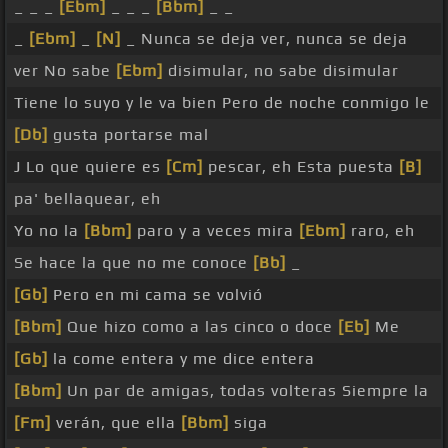
_ _ _
[Ebm]
_ _ _
[Bbm]
_ _
_
[Ebm]
_
[N]
_ Nunca se deja ver, nunca se deja
ver No sabe
[Ebm]
disimular, no sabe disimular
Tiene lo suyo y le va bien Pero de noche conmigo le
[Db]
gusta portarse mal
J Lo que quiere es
[Cm]
pescar, eh Esta puesta
[B]
pa' bellaquear, eh
Yo no la
[Bbm]
paro y a veces mira
[Ebm]
raro, eh
Se hace la que no me conoce
[Bb]
_
[Gb]
Pero en mi cama se volvió
[Bbm]
Que hizo como a las cinco o doce
[Eb]
Me
[Gb]
la come entera y me dice entera
[Bbm]
Un par de amigas, todas volteras Siempre la
[Fm]
verán, que ella
[Bbm]
siga