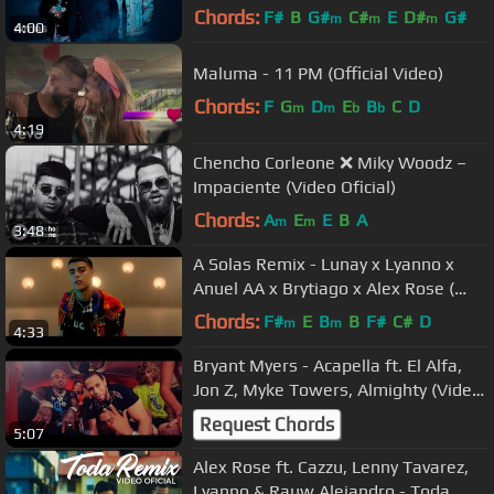
Chords:
F#
B
G#
C#
E
D#
G#
m
m
m
4:00
Maluma - 11 PM (Official Video)
Chords:
F
G
D
E
B
C
D
m
m
b
b
4:19
Chencho Corleone ❌ Miky Woodz –
Impaciente (Video Oficial)
Chords:
A
E
E
B
A
m
m
3:48
A Solas Remix - Lunay x Lyanno x
Anuel AA x Brytiago x Alex Rose (
Video Oficial )
Chords:
F#
E
B
B
F#
C#
D
m
m
4:33
Bryant Myers - Acapella ft. El Alfa,
Jon Z, Myke Towers, Almighty (Video
Oficial)
Request Chords
5:07
Alex Rose ft. Cazzu, Lenny Tavarez,
Lyanno & Rauw Alejandro - Toda