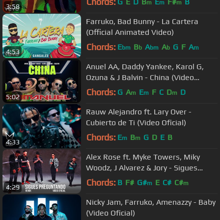
Chords:
G
E
D
B
E
F#
B
m
m
m
3:58
Farruko, Bad Bunny - La Cartera
(Official Animated Video)
Chords:
E
B
A
A
G
F
A
bm
b
bm
b
m
4:53
Anuel AA, Daddy Yankee, Karol G,
Ozuna & J Balvin - China (Video
Oficial)
Chords:
G
A
E
F
C
D
D
m
m
m
5:02
Rauw Alejandro ft. Lary Over -
Cubierto de Ti (Video Oficial)
Chords:
E
B
G
D
E
B
m
m
4:33
Alex Rose ft. Myke Towers, Miky
Woodz, J Alvarez & Jory - Sigues
Preguntando (Remix) [Video Oficial]
Chords:
B
F#
G#
E
C#
C#
m
m
4:29
Nicky Jam, Farruko, Amenazzy - Baby
(Video Oficial)