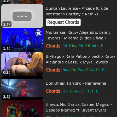
3:34
Duncan Laurence - Arcade (Crude
Intentions Hardstyle Remix)
Request Chords
3:17
Nio Garcia, Rauw Alejandro, Lenny
Tavarez - Mírame (Video Oficial)
Chords:
C#
D#
F#
G#
A#
F
m
m
5:10
Brytiago x Rafa Pabón x Sech x Rauw
Alejandro x Cazzu x Myke Towers -
La Mentira RMX (Video Oficial)
Chords:
B
G
E
F
A
E
B
bm
b
bm
b
b
b
6:30
Don Omar, Farruko - Ramayama
Chords:
D
G
A
E
E
F
B
m
m
m
3:17
Jhayco, Nio Garcia, Casper Magico -
Deseos (Remix) ft. Bryant Myers