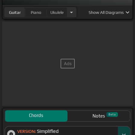
Guitar
Piano
Ukulele
Show
All Diagrams
Chords
Beta
Notes
Simplified
VERSION: