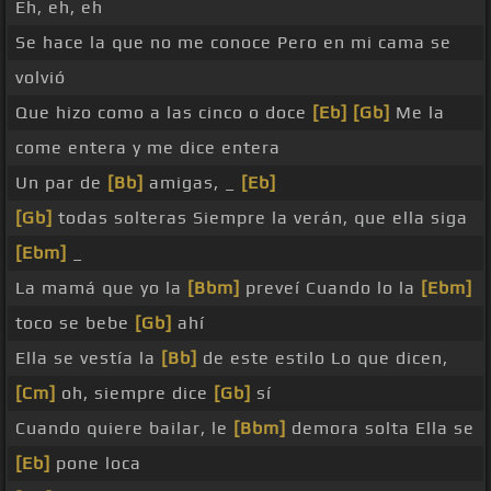
Eh, eh, eh
Se hace la que no me conoce Pero en mi cama se
volvió
Que hizo como a las cinco o doce
[Eb]
[Gb]
Me la
come entera y me dice entera
Un par de
[Bb]
amigas, _
[Eb]
[Gb]
todas solteras Siempre la verán, que ella siga
[Ebm]
_
La mamá que yo la
[Bbm]
preveí Cuando lo la
[Ebm]
toco se bebe
[Gb]
ahí
Ella se vestía la
[Bb]
de este estilo Lo que dicen,
[Cm]
oh, siempre dice
[Gb]
sí
Cuando quiere bailar, le
[Bbm]
demora solta Ella se
[Eb]
pone loca