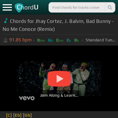
C
U
hord
Chords for Jhay Cortez, J. Balvin, Bad Bunny -
No Me Conoce (Remix)
91.85
bpm
Standard Tuning (EADGBE)
B
G
E
E
B
bm
b
bm
b
b
Jam Along & Learn...
[C]
[Eb]
[Gb]