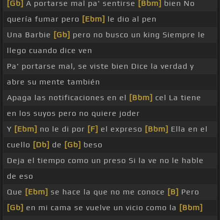
[Gb]
A portarse mal pa' sentirse
[Bbm]
bien No
quería fumar pero
[Ebm]
le dio al pen
Una Barbie
[Gb]
pero no busco un king Siempre le
llego cuando dice ven
Pa' portarse mal, se viste bien Dice la verdad y
abre su mente también
Apaga las notificaciones en el
[Bbm]
cel La tiene
en los suyos pero no quiere joder
Y
[Ebm]
no le di por
[F]
el expreso
[Bbm]
Ella en el
cuello
[Db]
de
[Gb]
beso
Deja el tiempo como un preso Si la ve no le hable
de eso
Que
[Ebm]
se hace la que no me conoce
[B]
Pero
[Gb]
en mi cama se vuelve un vicio como la
[Bbm]