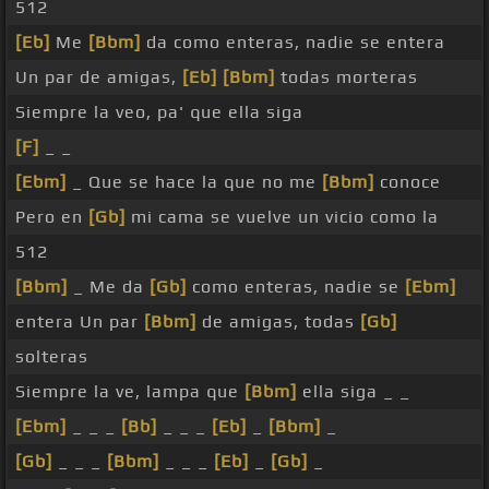
512
[Eb]
Me
[Bbm]
da como enteras, nadie se entera
Un par de amigas,
[Eb]
[Bbm]
todas morteras
Siempre la veo, pa' que ella siga
[F]
_ _
[Ebm]
_ Que se hace la que no me
[Bbm]
conoce
Pero en
[Gb]
mi cama se vuelve un vicio como la
512
[Bbm]
_ Me da
[Gb]
como enteras, nadie se
[Ebm]
entera Un par
[Bbm]
de amigas, todas
[Gb]
solteras
Siempre la ve, lampa que
[Bbm]
ella siga _ _
[Ebm]
_ _ _
[Bb]
_ _ _
[Eb]
_
[Bbm]
_
[Gb]
_ _ _
[Bbm]
_ _ _
[Eb]
_
[Gb]
_