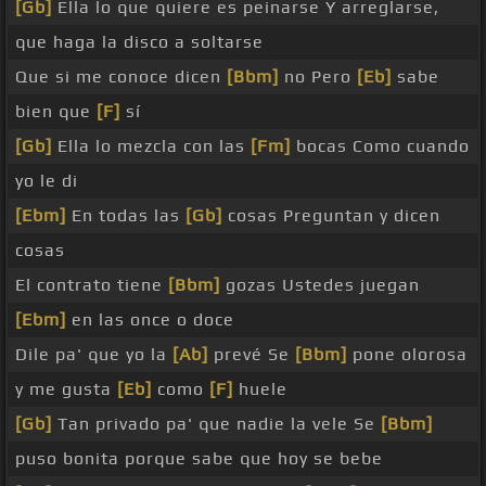
[Gb]
Ella lo que quiere es peinarse Y arreglarse,
que haga la disco a soltarse
Que si me conoce dicen
[Bbm]
no Pero
[Eb]
sabe
bien que
[F]
sí
[Gb]
Ella lo mezcla con las
[Fm]
bocas Como cuando
yo le di
[Ebm]
En todas las
[Gb]
cosas Preguntan y dicen
cosas
El contrato tiene
[Bbm]
gozas Ustedes juegan
[Ebm]
en las once o doce
Dile pa' que yo la
[Ab]
prevé Se
[Bbm]
pone olorosa
y me gusta
[Eb]
como
[F]
huele
[Gb]
Tan privado pa' que nadie la vele Se
[Bbm]
puso bonita porque sabe que hoy se bebe