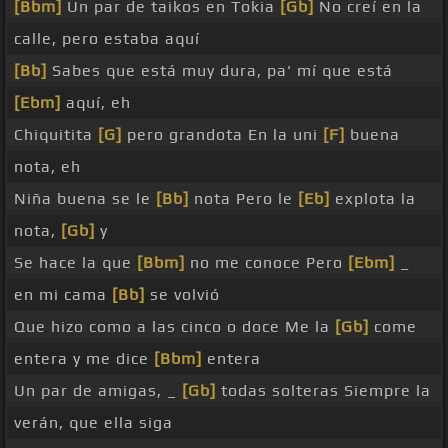
[Bbm]
Un par de taikos en Tokia
[Gb]
No creí en la
calle, pero estaba aquí
[Bb]
Sabes que está muy dura, pa' mí que está
[Ebm]
aquí, eh
Chiquitita
[G]
pero grandota En la uni
[F]
buena
nota, eh
Niña buena se le
[Bb]
nota Pero le
[Eb]
explota la
nota,
[Gb]
y
Se hace la que
[Bbm]
no me conoce Pero
[Ebm]
_
en mi cama
[Bb]
se volvió
Que hizo como a las cinco o doce Me la
[Gb]
come
entera y me dice
[Bbm]
entera
Un par de amigas, _
[Gb]
todas solteras Siempre la
verán, que ella siga