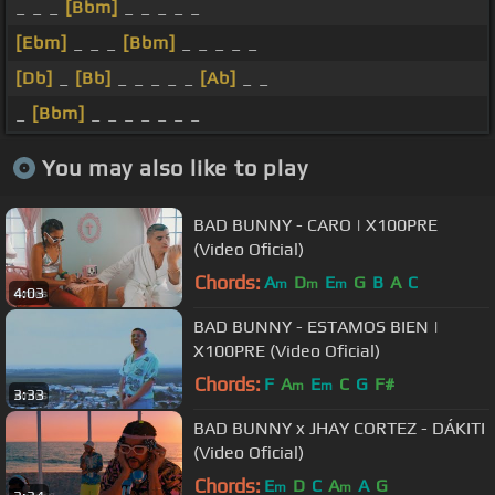
_ _ _
[Bbm]
_ _ _ _ _
[Ebm]
_ _ _
[Bbm]
_ _ _ _ _
[Db]
_
[Bb]
_ _ _ _ _
[Ab]
_ _
_
[Bbm]
_ _ _ _ _ _ _
You may also like to play
BAD BUNNY - CARO | X100PRE
(Video Oficial)
Chords:
A
D
E
G
B
A
C
m
m
m
4:03
BAD BUNNY - ESTAMOS BIEN |
X100PRE (Video Oficial)
Chords:
F
A
E
C
G
F#
m
m
3:33
BAD BUNNY x JHAY CORTEZ - DÁKITI
(Video Oficial)
Chords:
E
D
C
A
A
G
m
m