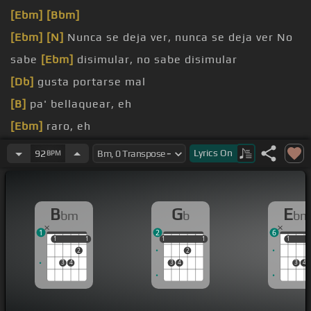
[Ebm]
[Bbm]
[Ebm]
[N]
Nunca se deja ver, nunca se deja ver No
sabe
[Ebm]
disimular, no sabe disimular
[Db]
gusta portarse mal
[B]
pa' bellaquear, eh
[Ebm]
raro, eh
[Gb]
Pero en mi cama se volvió
Lyrics
On
92
BPM
[Gb]
la come entera y me dice entera
B
G
E
bm
b
bm
1
2
6
1
1
1
1
1
1
1
1
1
1
1
2
2
3
4
3
4
3
4