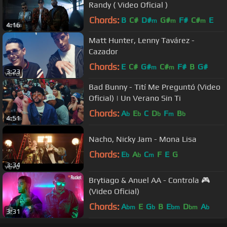
Randy ( Video Oficial )
Chords:
B
C#
D#
G#
F#
C#
E
m
m
m
4:16
Matt Hunter, Lenny Tavárez -
Cazador
Chords:
E
C#
G#
C#
F#
B
G#
m
m
3:23
Bad Bunny - Tití Me Preguntó (Video
Oficial) | Un Verano Sin Ti
Chords:
A
E
C
D
F
B
b
b
b
m
b
4:51
Nacho, Nicky Jam - Mona Lisa
Chords:
E
A
C
F
E
G
b
b
m
3:34
Brytiago & Anuel AA - Controla 🎮
(Video Oficial)
Chords:
A
E
G
B
E
D
A
bm
b
bm
bm
b
3:31