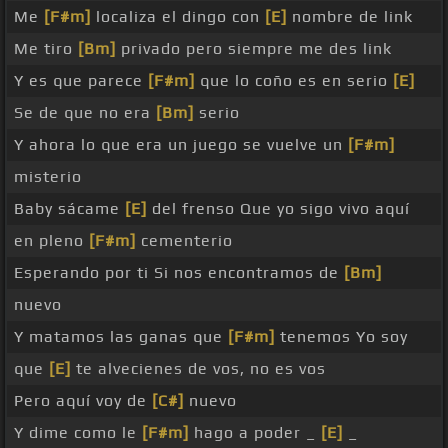
Me
[F#m]
localiza el dingo con
[E]
nombre de link
Me tiro
[Bm]
privado pero siempre me des link
Y es que parece
[F#m]
que lo coño es en serio
[E]
Se de que no era
[Bm]
serio
Y ahora lo que era un juego se vuelve un
[F#m]
misterio
Baby sácame
[E]
del frenso Que yo sigo vivo aquí
en pleno
[F#m]
cementerio
Esperando por ti Si nos encontramos de
[Bm]
nuevo
Y matamos las ganas que
[F#m]
tenemos Yo soy
que
[E]
te alvecienes de vos, no es vos
Pero aquí voy de
[C#]
nuevo
Y dime como le
[F#m]
hago a poder _
[E]
_