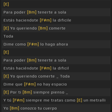
[E]
Para poder
[Bm]
tenerte a sola
Estás haciendote
[F#m]
la dificile
[E]
Yo queriendo
[Bm]
comerte
Toda
Dime como
[F#m]
lo hago ahora
[E]
Para poder
[Bm]
tenerte a sola
Estás haciéndote
[F#m]
la dificil
[E]
Yo queriendo comerte _ Toda
Dime que
[F#m]
no hay espacio
[E]
Por ti
[Bm]
siempre pienso _
Y tú
[F#m]
siempre me tratas como
[E]
un metralli
Yo
[Bm]
conozco tu cuerpo