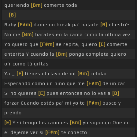
queriendo
[Bm]
comerte toda
_
[B]
_
Baby
[F#m]
dame un break pa' bajarle
[B]
el estrés
No me
[Bm]
barates en la cama como la última vez
Yo quiero que
[F#m]
se repita, quiero
[E]
comerte
enterita Y cuando la
[Bm]
ponga completa quiero
oír como tú gritas
Ya _
[E]
tienes el clavo de mi
[Bm]
celular
Esperando como un niño que me
[F#m]
de un car
Si no quieres
[E]
pues entonces no lo vas a
[B]
forzar Cuando estés pa' mi yo te
[F#m]
busco y
prendo
[E]
Y si tengo los canones
[Bm]
yo supongo Que en
el dejeme ver si
[F#m]
te conecto