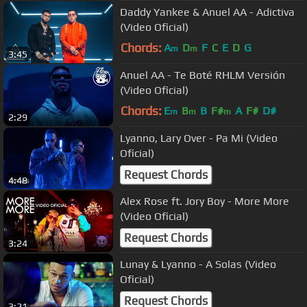
Daddy Yankee & Anuel AA - Adictiva
(Video Oficial)
Chords:
A
D
F
C
E
D
G
m
m
3:45
Anuel AA - Te Boté RHLM Versión
(Video Oficial)
Chords:
E
B
B
F#
A
F#
D#
m
m
m
2:29
Lyanno, Lary Over - Pa Mi (Video
Oficial)
Request Chords
4:48
Alex Rose ft. Jory Boy - More More
(Video Oficial)
Request Chords
3:24
Lunay & Lyanno - A Solas (Video
Oficial)
Request Chords
3:21