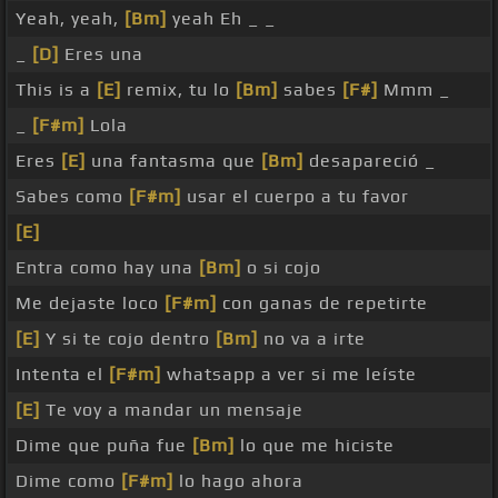
Yeah, yeah,
[Bm]
yeah Eh _ _
_
[D]
Eres una
This is a
[E]
remix, tu lo
[Bm]
sabes
[F#]
Mmm _
_
[F#m]
Lola
Eres
[E]
una fantasma que
[Bm]
desapareció _
Sabes como
[F#m]
usar el cuerpo a tu favor
[E]
Entra como hay una
[Bm]
o si cojo
Me dejaste loco
[F#m]
con ganas de repetirte
[E]
Y si te cojo dentro
[Bm]
no va a irte
Intenta el
[F#m]
whatsapp a ver si me leíste
[E]
Te voy a mandar un mensaje
Dime que puña fue
[Bm]
lo que me hiciste
Dime como
[F#m]
lo hago ahora