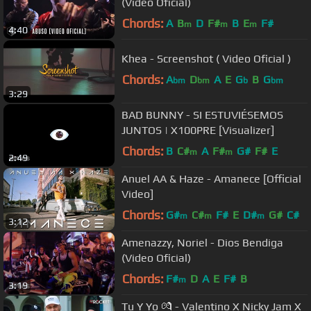
(Video Oficial)
Chords:
A
B
D
F#
B
E
F#
m
m
m
4:40
Khea - Screenshot ( Video Oficial )
Chords:
A
D
A
E
G
B
G
bm
bm
b
bm
3:29
BAD BUNNY - SI ESTUVIÉSEMOS
JUNTOS | X100PRE [Visualizer]
Chords:
B
C#
A
F#
G#
F#
E
m
m
2:49
Anuel AA & Haze - Amanece [Official
Video]
Chords:
G#
C#
F#
E
D#
G#
C#
m
m
m
3:12
Amenazzy, Noriel - Dios Bendiga
(Video Oficial)
Chords:
F#
D
A
E
F#
B
m
3:19
Tu Y Yo 💏 - Valentino X Nicky Jam X