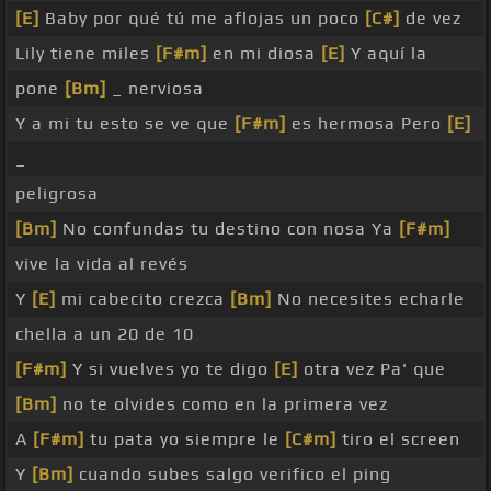
[E]
Baby por qué tú me aflojas un poco
[C#]
de vez
Lily tiene miles
[F#m]
en mi diosa
[E]
Y aquí la
pone
[Bm]
_ nerviosa
Y a mi tu esto se ve que
[F#m]
es hermosa Pero
[E]
_
peligrosa
[Bm]
No confundas tu destino con nosa Ya
[F#m]
vive la vida al revés
Y
[E]
mi cabecito crezca
[Bm]
No necesites echarle
chella a un 20 de 10
[F#m]
Y si vuelves yo te digo
[E]
otra vez Pa' que
[Bm]
no te olvides como en la primera vez
A
[F#m]
tu pata yo siempre le
[C#m]
tiro el screen
Y
[Bm]
cuando subes salgo verifico el ping