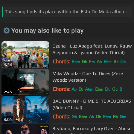
This song finds its place within the Esta De Moda album.
You may also like to play
Ozuna - Luz Apaga feat. Lunay, Rauw
Alejandro & Lyanno (Video Oficial)
Chords:
B
G
F
A
E
B
D
bm
b
m
b
bm
b
b
4:43
Miky Woodz - Que Tu Dices (Zeze
Woodz Version)
Chords:
A
E
A
E
D
G
B
b
b
bm
bm
b
b
2:45
BAD BUNNY - DIME SI TE ACUERDAS
(Video Oficial)
Chords:
G
B
A
D
E
B
G
b
bm
b
b
bm
b
m
3:01
Brytiago, Farruko y Lary Over - Abuso