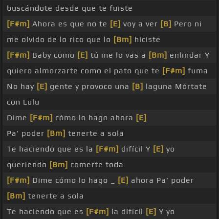
buscándote desde que te fuiste
[F#m]
Ahora es que no te
[E]
voy a ver
[B]
Pero ni
me olvido de lo rico que lo
[Bm]
hiciste
[F#m]
Baby como
[E]
tú me lo vas a
[Bm]
enlindar Y
quiero almorzarte como el pato que te
[F#m]
fuma
No hay
[E]
gente y provoco una
[B]
laguna Mórtate
con Lulu
Dime
[F#m]
cómo lo hago ahora
[E]
Pa' poder
[Bm]
tenerte a sola
Te haciendo que es la
[F#m]
difícil Y
[E]
yo
queriendo
[Bm]
comerte toda
[F#m]
Dime cómo lo hago _
[E]
ahora Pa' poder
[Bm]
tenerte a sola
Te haciendo que es
[F#m]
la difícil
[E]
Y yo