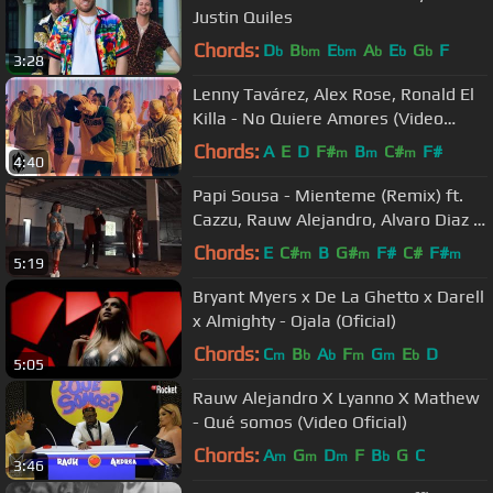
Justin Quiles
Chords:
D
B
E
A
E
G
F
b
bm
bm
b
b
b
3:28
Lenny Tavárez, Alex Rose, Ronald El
Killa - No Quiere Amores (Video
Oficial)
Chords:
A
E
D
F#
B
C#
F#
m
m
m
4:40
Papi Sousa - Mienteme (Remix) ft.
Cazzu, Rauw Alejandro, Alvaro Diaz &
Lyanno [Official Video]
Chords:
E
C#
B
G#
F#
C#
F#
m
m
m
5:19
Bryant Myers x De La Ghetto x Darell
x Almighty - Ojala (Oficial)
Chords:
C
B
A
F
G
E
D
m
b
b
m
m
b
5:05
Rauw Alejandro X Lyanno X Mathew
- Qué somos (Video Oficial)
Chords:
A
G
D
F
B
G
C
m
m
m
b
3:46