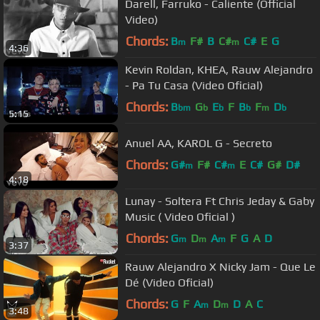
Darell, Farruko - Caliente (Official
Video)
Chords:
B
F#
B
C#
C#
E
G
m
m
4:36
Kevin Roldan, KHEA, Rauw Alejandro
- Pa Tu Casa (Video Oficial)
Chords:
B
G
E
F
B
F
D
bm
b
b
b
m
b
5:15
Anuel AA, KAROL G - Secreto
Chords:
G#
F#
C#
E
C#
G#
D#
m
m
4:18
Lunay - Soltera Ft Chris Jeday & Gaby
Music ( Video Oficial )
Chords:
G
D
A
F
G
A
D
m
m
m
3:37
Rauw Alejandro X Nicky Jam - Que Le
Dé (Video Oficial)
Chords:
G
F
A
D
D
A
C
m
m
3:48