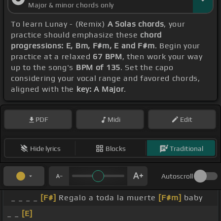
Major & minor chords only
To learn Lunay - (Remix)
A Solas chords
, your
practice should emphasize these
chord
progressions: E, Bm, F#m, E and F#m
. Begin your
practice at a relaxed
67 BPM
, then work your way
up to the song's
BPM of 135
. Set the capo
considering your vocal range and favored chords,
aligned with the
key: A Major
.
PDF
Midi
Edit
Hide lyrics
Blocks
Traditional
Autoscroll
_ _ _ _
[F#]
Regalo a toda la muerte
[F#m]
baby
_ _
[E]