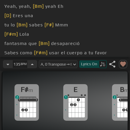
Yeah, yeah,
[Bm]
yeah Eh
[D]
Eres una
tu lo
[Bm]
sabes
[F#]
Mmm
[F#m]
Lola
fantasma que
[Bm]
desapareció
Sabes como
[F#m]
usar el cuerpo a tu favor
Entra como hay una
[Bm]
o si cojo
Lyrics
On
135
BPM
F#
E
B
m
m
2
1
2
1
1
1
1
1
1
1
1
1
2
3
2
3
3
4