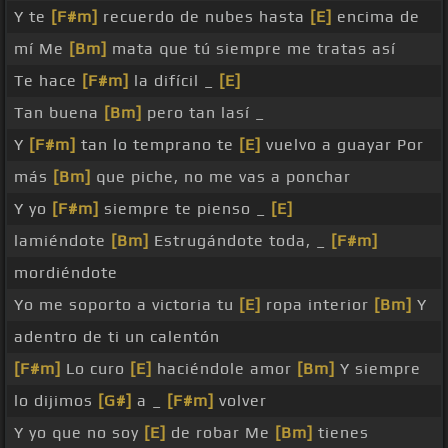
Y te
[F#m]
recuerdo de nubes hasta
[E]
encima de
mí Me
[Bm]
mata que tú siempre me tratas así
Te hace
[F#m]
la difícil _
[E]
Tan buena
[Bm]
pero tan lasí _
Y
[F#m]
tan lo temprano te
[E]
vuelvo a guayar Por
más
[Bm]
que piche, no me vas a ponchar
Y yo
[F#m]
siempre te pienso _
[E]
lamiéndote
[Bm]
Estrugándote toda, _
[F#m]
mordiéndote
Yo me soporto a victoria tu
[E]
ropa interior
[Bm]
Y
adentro de ti un calentón
[F#m]
Lo curo
[E]
haciéndole amor
[Bm]
Y siempre
lo dijimos
[G#]
a _
[F#m]
volver
Y yo que no soy
[E]
de robar Me
[Bm]
tienes