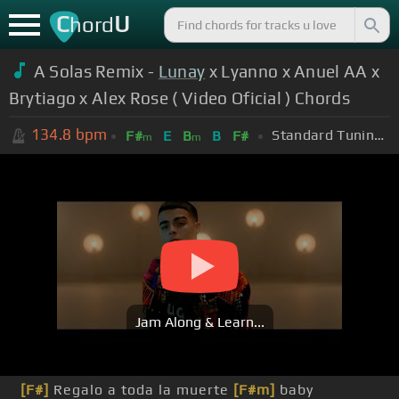
C
U
hord
A Solas Remix -
Lunay
x Lyanno x Anuel AA x
Brytiago x Alex Rose ( Video Oficial ) Chords
134.8
bpm
Standard Tuning (EADGBE)
F#
E
B
B
F#
m
m
Jam Along & Learn...
[F#]
Regalo a toda la muerte
[F#m]
baby