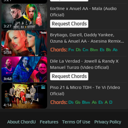
6ix9ine x Anuel AA - Mala (Audio
Oficial)
Request Chords
3:27
Brytiago, Darell, Daddy Yankee,
Ozuna & Anuel AA - Asesina Remix
(Video Oficial)
Chords:
F
D
C
B
E
B
A
m
b
m
bm
b
b
b
5:38
Dile La Verdad - Jowell & Randy X
Manuel Turizo (Video Oficial)
Request Chords
3:42
Piso 21 & Micro TDH - Te Vi (Video
Oficial)
Chords:
D
G
B
A
E
A
D
b
b
bm
b
b
4:14
About ChordU
Features
Terms Of Use
Privacy Policy