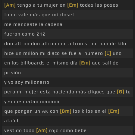
[Am]
tengo a tu mujer en
[Em]
todas las poses
tu no vale más que mi closet
me mandaste la cadena
fueron como 212
don altron don altron don altron si me han de kilo
hice un millón mi disco se fue al numero
[C]
uno
en los billboards el mismo día
[Em]
que salí de
prisión
y yo soy millonario
pero mi mujer esta haciendo más cliques que
[G]
tu
y si me matan mañana
que pongan un AK con
[Bm]
los kilos en el
[Em]
ataúd
vestido todo
[Am]
rojo como bebé