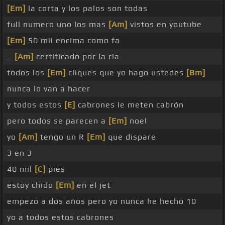
[Em]
la corta y los palos son todas
full numero uno los mas
[Am]
vistos en youtube
[Em]
50 mil encima como fa
_
[Am]
certificado por la ria
todos los
[Em]
cliques que yo hago ustedes
[Bm]
nunca lo van a hacer
y todos estos
[E]
cabrones le meten cabrón
pero todos se parecen a
[Em]
noel
yo
[Am]
tengo un R
[Em]
que dispare
3 en 3
40 mil
[C]
pies
estoy chido
[Em]
en el jet
empezo a dos años pero yo nunca he hecho 10
yo a todos estos cabrones