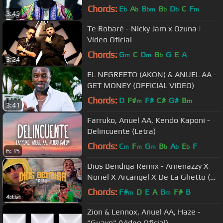
Chords:
E
A
B
B
D
C
F
b
b
bm
b
b
m
3:45
Te Robaré - Nicky Jam x Ozuna |
Video Oficial
Chords:
G
C
D
B
G
E
A
m
m
b
3:24
EL NEGREETO (AKON) & ANUEL AA -
GET MONEY (OFFICIAL VIDEO)
Chords:
D
F#
F#
C#
G#
B
m
m
3:41
Farruko, Anuel AA, Kendo Kaponi -
Delincuente (Letra)
Chords:
C
F
G
B
A
E
F
m
m
m
b
b
b
6:35
Dios Bendiga Remix - Amenazzy X
Noriel X Arcangel X De La Ghetto (
Video Oficial )
Chords:
F#
D
E
A
B
F#
B
m
m
4:02
Zion & Lennox, Anuel AA, Haze -
"Guayo" (Video Oficial)