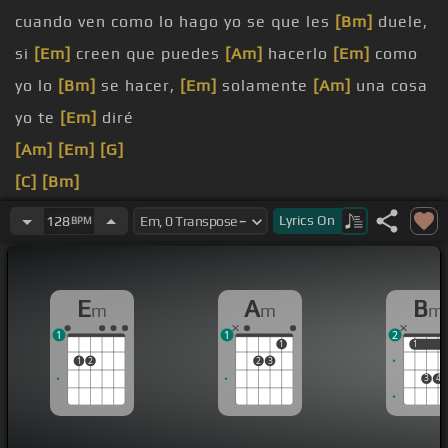
cuando ven como lo hago yo se que les
[Bm]
duele,
si
[Em]
creen que puedes
[Am]
hacerlo
[Em]
como
yo lo
[Bm]
se hacer,
[Em]
solamente
[Am]
una cosa
yo te
[Em]
diré
[Am]
[Em]
[G]
[C]
[Bm]
[Em]
[Am]
[Em]
[G]
Lyrics
On
128
BPM
[Am]
[Em]
[Am]
[Em]
[E]
E
A
B
m
m
m
[A]
[Em]
1
1
2
[Am]
[Em]
[Bm]
1
1
1
1
2
2
3
3
4