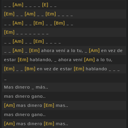
_ _
[Am]
_ _ _ _
[E]
_ _
[Em]
_ _
[Am]
_ _
[Em]
_ _ _ _
_ _
[Am]
_ _
[Em]
_ _
[Bm]
_ _
[Em]
_ _ _ _ _ _ _ _
_ _
[Am]
_ _
[Em]
_ _ _ _
_ _
[Am]
_
[Em]
ahora vení a lo tu, _
[Am]
en vez de
estar
[Em]
hablando, _ ahora vení
[Am]
a lo tu,
[Em]
_ _
[Bm]
en vez de estar
[Em]
hablando _ _ _
_
Mas dinero _ más..
mas dinero gano..
[Am]
mas dinero
[Em]
mas..
mas dinero gano..
[Am]
mas dinero
[Em]
mas..