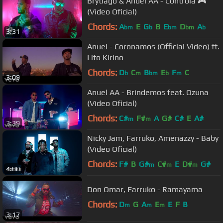
Brytiago & Anuel AA - Controla 🎮
(Video Oficial)
Chords:
A
E
G
B
E
D
A
bm
b
bm
bm
b
3:31
Anuel - Coronamos (Official Video) ft.
Lito Kirino
Chords:
D
C
B
E
F
C
b
m
bm
b
m
3:09
Anuel AA - Brindemos feat. Ozuna
(Video Oficial)
Chords:
C#
F#
A
G#
C#
E
A#
m
m
3:39
Nicky Jam, Farruko, Amenazzy - Baby
(Video Oficial)
Chords:
F#
B
G#
C#
E
D#
G#
m
m
m
4:00
Don Omar, Farruko - Ramayama
Chords:
D
G
A
E
E
F
B
m
m
m
3:17