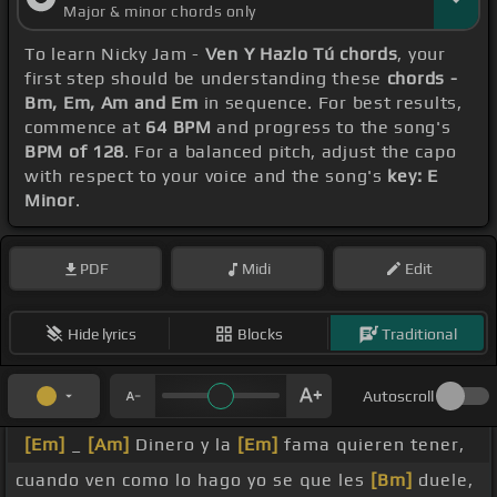
Major & minor chords only
To learn Nicky Jam -
Ven Y Hazlo Tú chords
, your
first step should be understanding these
chords -
Bm, Em, Am and Em
in sequence. For best results,
commence at
64 BPM
and progress to the song's
BPM of 128
. For a balanced pitch, adjust the capo
with respect to your voice and the song's
key: E
Minor
.
PDF
Midi
Edit
Hide lyrics
Blocks
Traditional
Autoscroll
[Em]
_
[Am]
Dinero y la
[Em]
fama quieren tener,
cuando ven como lo hago yo se que les
[Bm]
duele,