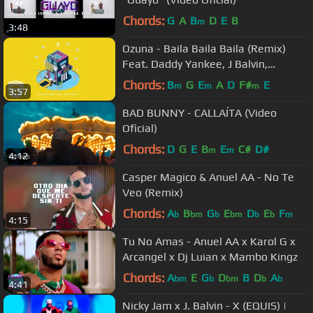
Chords:
G
A
B
D
E
B
m
3:48
Ozuna - Baila Baila Baila (Remix)
Feat. Daddy Yankee, J Balvin,
Farruko, Anuel AA (Audio Oficial)
Chords:
B
G
E
A
D
F#
E
m
m
m
3:57
BAD BUNNY - CALLAÍTA (Video
Oficial)
Chords:
D
G
E
B
E
C#
D#
m
m
4:12
Casper Magico & Anuel AA - No Te
Veo (Remix)
Chords:
A
B
G
E
D
E
F
b
bm
b
bm
b
b
m
4:15
Tu No Amas - Anuel AA x Karol G x
Arcangel x Dj Luian x Mambo Kingz
Chords:
A
E
G
D
B
D
A
bm
b
bm
b
b
4:41
Nicky Jam x J. Balvin - X (EQUIS) |