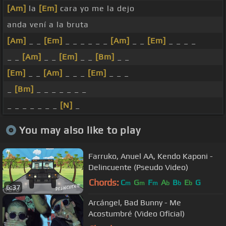
[Am]
la
[Em]
cara yo me la dejo
anda vení a la bruta
[Am]
_ _
[Em]
_ _ _ _ _ _
[Am]
_ _
[Em]
_ _ _ _
_ _
[Am]
_ _
[Em]
_ _
[Bm]
_ _
[Em]
_ _
[Am]
_ _ _
[Em]
_ _ _
_
[Bm]
_ _ _ _ _ _ _
_ _ _ _ _ _ _
[N]
_
You may also like to play
Farruko, Anuel AA, Kendo Kaponi -
Delincuente (Pseudo Video)
Chords:
C
G
F
A
B
E
G
m
m
m
b
b
b
6:37
Arcángel, Bad Bunny - Me
Acostumbré (Video Oficial)