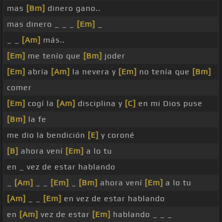
mas
[Bm]
dinero gano..
mas dinero _ _ _
[Em]
_
_ _
[Am]
más..
[Em]
me tenío que
[Bm]
joder
[Em]
abría
[Am]
la nevera y
[Em]
no tenía que
[Bm]
comer
[Em]
cogí la
[Am]
disciplina y
[C]
en mi Dios puse
[Bm]
la fe
me dio la bendición
[E]
y coroné
[B]
ahora vení
[Em]
a lo tu
en _ vez de estar hablando
_
[Am]
_ _
[Em]
_
[Bm]
ahora vení
[Em]
a lo tu
[Am]
_ _
[Em]
en vez de estar hablando
en
[Am]
vez de estar
[Em]
hablando _ _ _