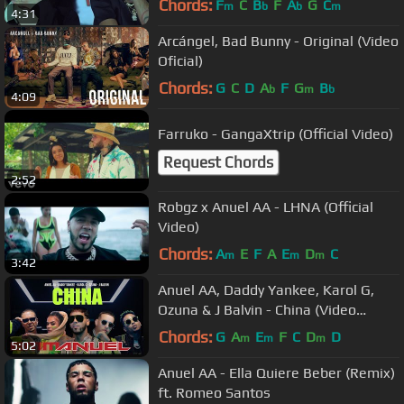
Chords:
F
C
B
F
A
G
C
m
b
b
m
4:31
Arcángel, Bad Bunny - Original (Video
Oficial)
Chords:
G
C
D
A
F
G
B
b
m
b
4:09
Farruko - GangaXtrip (Official Video)
Request Chords
2:52
Robgz x Anuel AA - LHNA (Official
Video)
Chords:
A
E
F
A
E
D
C
m
m
m
3:42
Anuel AA, Daddy Yankee, Karol G,
Ozuna & J Balvin - China (Video
Oficial)
Chords:
G
A
E
F
C
D
D
m
m
m
5:02
Anuel AA - Ella Quiere Beber (Remix)
ft. Romeo Santos