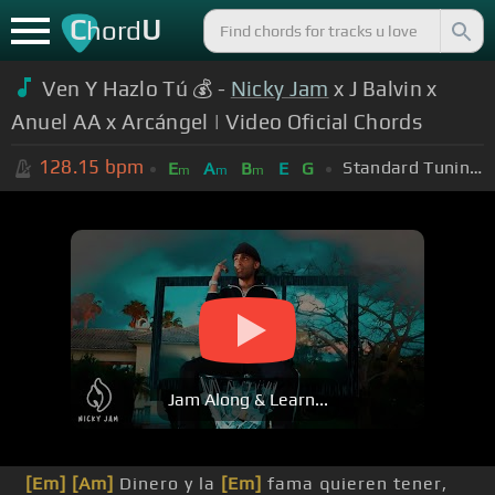
C
U
hord
Ven Y Hazlo Tú 💰 -
Nicky Jam
x J Balvin x
Anuel AA x Arcángel | Video Oficial Chords
128.15
bpm
Standard Tuning (EADGBE)
E
A
B
E
G
m
m
m
Jam Along & Learn...
[Em]
[Am]
Dinero y la
[Em]
fama quieren tener,