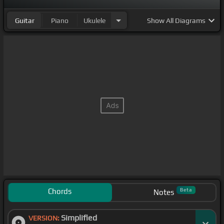
Guitar
Piano
Ukulele
Show
All Diagrams
Chords
Beta
Notes
Simplified
VERSION: