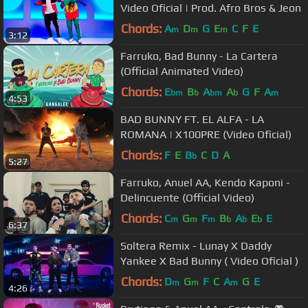
Video Oficial | Prod. Afro Bros & Jeon
Chords:
A
D
G
E
C
F
E
m
m
m
3:12
Farruko, Bad Bunny - La Cartera
(Official Animated Video)
Chords:
E
B
A
A
G
F
A
bm
b
bm
b
m
4:53
BAD BUNNY FT. EL ALFA - LA
ROMANA | X100PRE (Video Oficial)
Chords:
F
E
B
C
D
A
b
5:27
Farruko, Anuel AA, Kendo Kaponi -
Delincuente (Official Video)
Chords:
C
G
F
B
A
E
E
m
m
m
b
b
b
6:37
Soltera Remix - Lunay X Daddy
Yankee X Bad Bunny ( Video Oficial )
Chords:
D
G
F
C
A
G
E
m
m
m
4:26