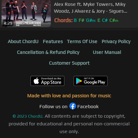
Alex Rose ft. Myke Towers, Miky
Woodz, J Alvarez & Jory - Sigues
Preguntando (Remix) [Video Oficial]
Chords:
B
F#
G#
E
C#
C#
m
m
4:29
About ChordU
Features
Terms Of Use
Privacy Policy
Cancellation & Refund Policy
User Manual
Customer Support
Made with love and passion for music
Follow us on
Facebook
All contents are subject to copyright,
©
2023
ChordU.
provided for educational and personal non-commercial
use only.