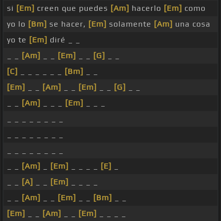
si
[Em]
creen que puedes
[Am]
hacerlo
[Em]
como
yo lo
[Bm]
se hacer,
[Em]
solamente
[Am]
una cosa
yo te
[Em]
diré _ _
_ _
[Am]
_ _
[Em]
_ _
[G]
_ _
[C]
_ _ _ _ _ _
[Bm]
_ _
[Em]
_ _
[Am]
_ _
[Em]
_ _
[G]
_ _
_ _
[Am]
_ _ _
[Em]
_ _ _
_ _ _ _ _ _ _ _
_ _ _ _ _ _ _ _
_ _ _ _ _ _ _ _
_ _
[Am]
_
[Em]
_ _ _ _
[E]
_
_ _
[A]
_ _
[Em]
_ _ _ _
_ _
[Am]
_ _
[Em]
_ _
[Bm]
_ _
[Em]
_ _
[Am]
_ _
[Em]
_ _ _ _