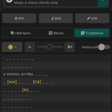
Major & minor chords only
PDF
Midi
Edit
Hide lyrics
Blocks
Traditional
Autoscroll
_ _ _ _ _ _ _ _
_ _ _ _ _ _ _ _
y vamos arriba _ _ _ _
_
[Am]
_ _ _ _
[C#]
_ _ _
_ _ _ _ _
[N]
_ _ _
_ _ _ _ _ _ _ _
_ _ _ _ _ _ _ _