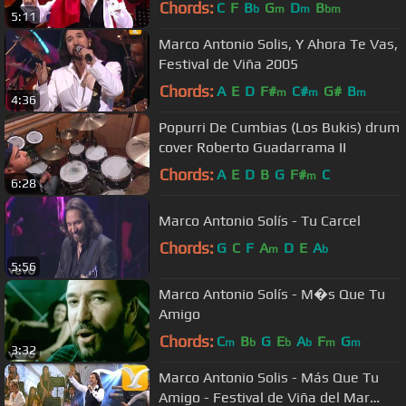
Mar 2016
Chords:
C
F
B
G
D
B
b
m
m
bm
5:11
Marco Antonio Solis, Y Ahora Te Vas,
Festival de Viña 2005
Chords:
A
E
D
F#
C#
G#
B
m
m
m
4:36
Popurri De Cumbias (Los Bukis) drum
cover Roberto Guadarrama II
Chords:
A
E
D
B
G
F#
C
m
6:28
Marco Antonio Solís - Tu Carcel
Chords:
G
C
F
A
D
E
A
m
b
5:56
Marco Antonio Solís - M�s Que Tu
Amigo
Chords:
C
B
G
E
A
F
G
m
b
b
b
m
m
3:32
Marco Antonio Solis - Más Que Tu
Amigo - Festival de Viña del Mar