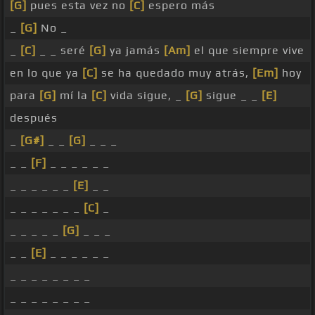
[G]
pues esta vez no
[C]
espero más
_
[G]
No _
_
[C]
_ _ seré
[G]
ya jamás
[Am]
el que siempre vive
en lo que ya
[C]
se ha quedado muy atrás,
[Em]
hoy
para
[G]
mí la
[C]
vida sigue, _
[G]
sigue _ _
[E]
después
_
[G#]
_ _
[G]
_ _ _
_ _
[F]
_ _ _ _ _ _
_ _ _ _ _ _
[E]
_ _
_ _ _ _ _ _ _
[C]
_
_ _ _ _ _
[G]
_ _ _
_ _
[E]
_ _ _ _ _ _
_ _ _ _ _ _ _ _
_ _ _ _ _ _ _ _