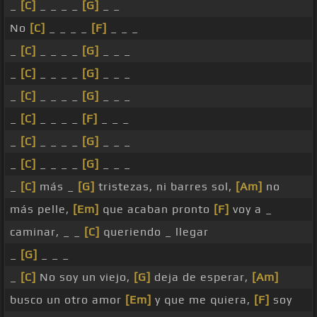
_
[C]
_ _ _ _
[G]
_ _
No
[C]
_ _ _ _
[F]
_ _ _
_
[C]
_ _ _ _
[G]
_ _ _
_
[C]
_ _ _ _
[G]
_ _ _
_
[C]
_ _ _ _
[G]
_ _ _
_
[C]
_ _ _ _
[F]
_ _ _
_
[C]
_ _ _ _
[G]
_ _ _
_
[C]
_ _ _ _
[G]
_ _ _
_
[C]
más _
[G]
tristezas, ni barres sol,
[Am]
no
más pelle,
[Em]
que acaban pronto
[F]
voy a _
caminar, _ _
[C]
queriendo _ llegar
_
[G]
_ _ _
_
[C]
No soy un viejo,
[G]
deja de esperar,
[Am]
busco un otro amor
[Em]
y que me quiera,
[F]
soy