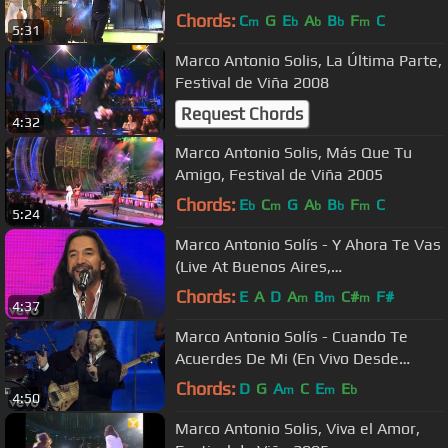
2016 HD
Chords:
C
G
E
A
B
F
C
m
b
b
b
m
5:31
Marco Antonio Solis, La Última Parte,
Festival de Viña 2008
Request Chords
4:32
Marco Antonio Solis, Más Que Tu
Amigo, Festival de Viña 2005
Chords:
E
C
G
A
B
F
C
b
m
b
b
m
5:24
Marco Antonio Solís - Y Ahora Te Vas
(Live At Buenos Aires,
Argentina/2011)
Chords:
E
A
D
A
B
C#
F#
m
m
m
4:37
Marco Antonio Solís - Cuando Te
Acuerdes De Mi (En Vivo Desde
Buenos Aires)
Chords:
D
G
A
C
E
E
m
m
b
4:50
Marco Antonio Solis, Viva el Amor,