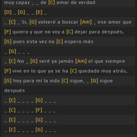
muy capaz _ _ de
[C]
amar de verdad
[D]
_
[G]
_ _
[E]
_
_
[C]
_ Si,
[G]
volveré a buscar
[Am]
_ ese amor que
[F]
quiero y que no voy a
[C]
dejar para después,
[G]
pues esta vez no
[C]
espero más
_
[G]
_ _ _
_
[C]
No _
[G]
seré ya jamás
[Am]
el que siempre
[F]
vive en lo que ya se ha
[C]
quedado muy atrás,
[G]
hoy para mí la vida
[C]
sigue, _
[G]
sigue
después
_
[C]
_ _ _ _
[G]
_ _ _
_
[C]
_ _ _ _
[F]
_ _ _
_
[C]
_ _ _ _
[G]
_ _ _
_
[C]
_ _ _ _
[G]
_ _ _