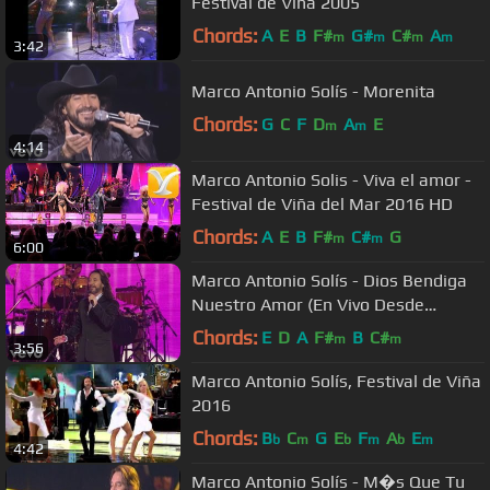
Festival de Viña 2005
Chords:
A
E
B
F#
G#
C#
A
m
m
m
m
3:42
Marco Antonio Solís - Morenita
Chords:
G
C
F
D
A
E
m
m
4:14
Marco Antonio Solis - Viva el amor -
Festival de Viña del Mar 2016 HD
Chords:
A
E
B
F#
C#
G
m
m
6:00
Marco Antonio Solís - Dios Bendiga
Nuestro Amor (En Vivo Desde
Buenos Aires)
Chords:
E
D
A
F#
B
C#
m
m
3:56
Marco Antonio Solís, Festival de Viña
2016
Chords:
B
C
G
E
F
A
E
b
m
b
m
b
m
4:42
Marco Antonio Solís - M�s Que Tu