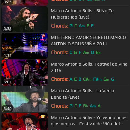
3:25
Marco Antonio Solís - Si No Te
Hubieras Ido (Live)
Chords:
G
C
A
F
E
m
6:38
MI ETERNO AMOR SECRETO MARCO
ANTONIO SOLIS VIÑA 2011
Chords:
C
G
F
A
D
E
m
b
4:11
Marco Antonio Solís, Festival de Viña
2016
Chords:
A
E
B
C#
F#
E
G
m
m
m
6:01
Marco Antonio Solís - La Venia
Bendita (Live)
Chords:
G
C
F
B
A
A
b
m
5:40
Marco Antonio Solis - Yo vendo unos
ojos negros - Festival de Viña del