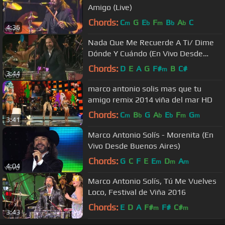
Amigo (Live)
Chords:
C
G
E
F
B
A
C
m
b
m
b
b
4:36
Nada Que Me Recuerde A Ti/ Dime
Dónde Y Cuándo (En Vivo Desde
Buenos Aires)
Chords:
D
E
A
G
F#
B
C#
m
3:44
marco antonio solis mas que tu
amigo remix 2014 viña del mar HD
Chords:
C
B
G
A
E
F
G
m
b
b
b
m
m
3:41
Marco Antonio Solís - Morenita (En
Vivo Desde Buenos Aires)
Chords:
G
C
F
E
E
D
A
m
m
m
4:04
Marco Antonio Solís, Tú Me Vuelves
Loco, Festival de Viña 2016
Chords:
E
D
A
F#
F#
C#
m
m
3:43