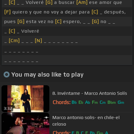
_
[C]
_ _ Volveré
[G]
a buscar
[Am]
ese amor que
[F]
quiero y que no voy a dejar para
[C]
_ después,
pues
[G]
esta vez no
[C]
espero, _ _
[G]
no _ _
_
[C]
_ Volveré
_
[Cm]
_ _ _
[N]
_ _ _ _ _ _ _ _
_ _ _ _ _ _ _ _
_ _ _ _ _ _ _ _
You may also like to play
8. Invéntame - Marco Antonio Solís
Chords:
B
E
A
F
C
B
G
b
b
b
m
m
bm
m
3:32
Marco antonio solis- en chile-el
celoso
Chords:
E
B
C
F
B
G
A
b
m