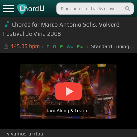
C
U
hord
Chords for Marco Antonio Solis, Volveré,
Festival de Viña 2008
145.35
bpm
Standard Tuning (EADGBE)
C
G
F
A
E
m
m
Jam Along & Learn...
y vamos arriba