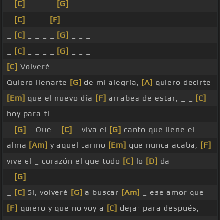
_
[C]
_ _ _ _
[G]
_ _ _
_
[C]
_ _ _
[F]
_ _ _ _
_
[C]
_ _ _ _
[G]
_ _ _
_
[C]
_ _ _ _
[G]
_ _ _
[C]
Volveré
Quiero llenarte
[G]
de mi alegría,
[A]
quiero decirte
[Em]
que el nuevo día
[F]
arrabea de estar, _ _
[C]
hoy para ti
_
[G]
_ Que _
[C]
_ viva el
[G]
canto que llene el
alma
[Am]
y aquel cariño
[Em]
que nunca acaba,
[F]
vive el _ corazón el que todo
[C]
lo
[D]
da
_
[G]
_ _ _
_
[C]
Si, volveré
[G]
a buscar
[Am]
_ ese amor que
[F]
quiero y que no voy a
[C]
dejar para después,