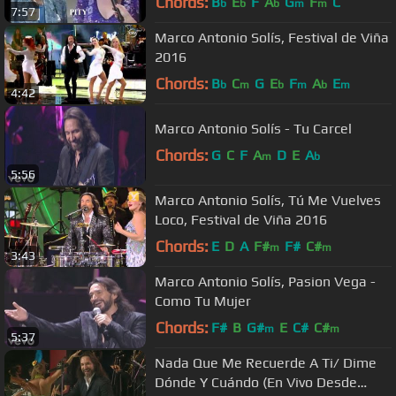
Chords:
B
E
F
A
G
F
C
b
b
b
m
m
7:57
Marco Antonio Solís, Festival de Viña
2016
Chords:
B
C
G
E
F
A
E
b
m
b
m
b
m
4:42
Marco Antonio Solís - Tu Carcel
Chords:
G
C
F
A
D
E
A
m
b
5:56
Marco Antonio Solís, Tú Me Vuelves
Loco, Festival de Viña 2016
Chords:
E
D
A
F#
F#
C#
m
m
3:43
Marco Antonio Solís, Pasion Vega -
Como Tu Mujer
Chords:
F#
B
G#
E
C#
C#
m
m
5:37
Nada Que Me Recuerde A Ti/ Dime
Dónde Y Cuándo (En Vivo Desde