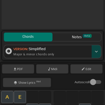
Chords
Beta
Notes
Simplified
VERSION:
Major & minor chords only
PDF
Midi
Edit
Hint
Autoscroll
Show
Lyrics
A
E