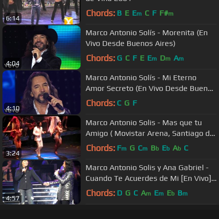
Chords:
B
E
E
C
F
F#
m
m
6:14
Marco Antonio Solís - Morenita (En
Vivo Desde Buenos Aires)
Chords:
G
C
F
E
E
D
A
m
m
m
4:04
Marco Antonio Solís - Mi Eterno
Amor Secreto (En Vivo Desde Buenos
Aires)
Chords:
C
G
F
4:10
Marco Antonio Solis - Mas que tu
Amigo ( Movistar Arena, Santiago de
Chile - 21.11.2009 ) DVD
Chords:
F
G
C
B
E
A
C
m
m
b
b
b
3:24
Marco Antonio Solis y Ana Gabriel -
Cuando Te Acuerdes de Mi [En Vivo]
(Sacramento CA)
Chords:
D
G
C
A
E
E
B
m
m
b
m
4:57