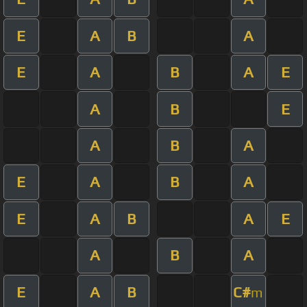
E
A
B
A
E
A
B
A
E
A
B
E
A
B
A
E
A
B
A
E
A
B
A
E
A
B
A
E
A
B
C#
m