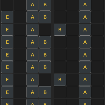
A
B
A
E
A
B
A
E
A
B
A
E
A
B
A
E
A
B
A
E
A
B
A
E
A
B
A
E
A
B
A
E
A
B
A