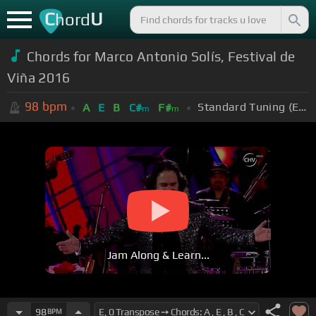
C
U
hord
Chords for Marco Antonio Solís, Festival de
Viña 2016
98
bpm
Standard Tuning (EADGBE)
A
E
B
C#
F#
m
m
Jam Along & Learn...
98
BPM