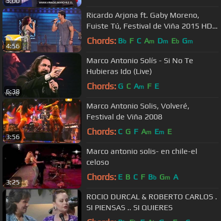
5:00
Ricardo Arjona ft. Gaby Moreno,
Fuiste Tú, Festival de Viña 2015 HD
1080p
Chords:
B
F
C
A
D
E
G
b
m
m
b
m
4:56
Marco Antonio Solís - Si No Te
Hubieras Ido (Live)
Chords:
G
C
A
F
E
m
6:38
Marco Antonio Solis, Volveré,
Festival de Viña 2008
Chords:
C
G
F
A
E
E
m
m
3:56
Marco antonio solis- en chile-el
celoso
Chords:
E
B
C
F
B
G
A
b
m
3:25
ROCIO DURCAL & ROBERTO CARLOS .
SI PIENSAS .. SI QUIERES