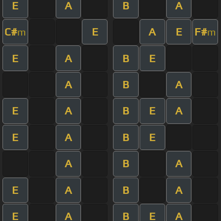
E
A
B
A
C#
E
A
E
F#
m
m
E
A
B
E
A
B
A
E
A
B
E
A
E
A
B
E
A
B
A
E
A
B
A
E
A
B
E
A