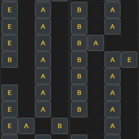
E
A
B
A
E
A
B
A
E
A
B
A
B
A
B
A
E
A
B
A
E
A
B
A
E
A
B
A
E
A
B
A