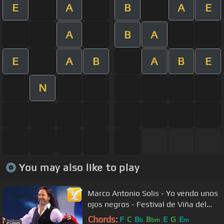
E
A
B
A
E
A
B
A
E
A
B
A
B
E
N
You may also like to play
Marco Antonio Solis - Yo vendo unos
ojos negros - Festival de Viña del
Mar 2016 HD
Chords:
F
C
B
B
E
G
E
b
bm
m