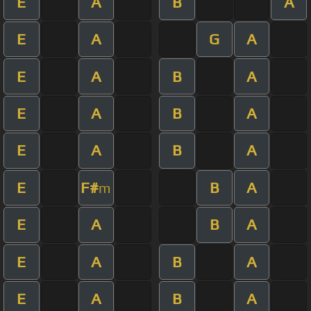
E
A
B
A
E
A
G
A
E
A
B
A
E
A
B
A
E
A
B
A
E
F#
B
A
m
E
A
B
A
E
A
B
A
E
A
B
A