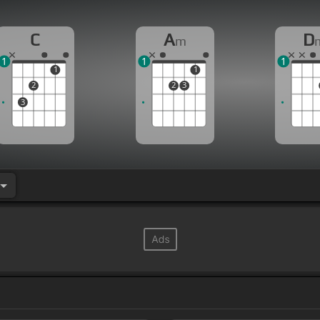
C
A
D
m
1
1
1
1
1
2
2
3
3