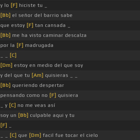
y lo
[F]
hiciste tu _
[Bb]
el señor del barrio sabe
que estoy
[F]
tan cansada _
[Bb]
me ha visto caminar descalza
por la
[F]
madrugada
_ _
[C]
[Dm]
estoy en medio del que soy
y del que tu
[Am]
quisieras _ _
[Bb]
queriendo despertar
pensando como no
[F]
quisiera
_ y
[C]
no me veas así
soy un
[Bb]
culpable aqui y tu
[F]
_
_ _
[C]
que
[Dm]
facil fue tocar el cielo