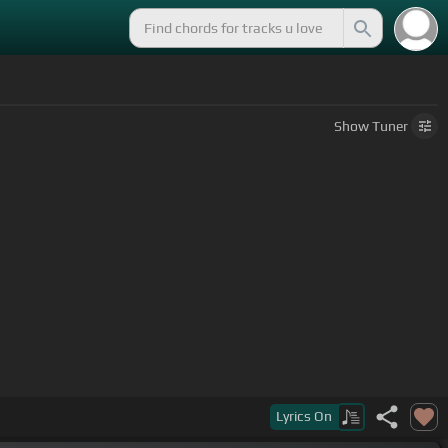
p
Show
Tuner
Lyrics
On