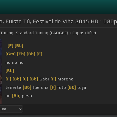
o, Fuiste Tú, Festival de Viña 2015 HD 1080
Tuning:
Standard Tuning (EADGBE)
Capo:
+0
fret
[F]
[Bb]
[Gm]
[Eb]
[Bb]
[F]
no no no
[Bb]
[F]
[Bb]
[C]
[Bb]
Gabi
[F]
Moreno
tenerte
[Bb]
fue una
[F]
foto
[Bb]
tuya
un
[Bb]
peso
[C]
[Dm]
tuyo fue el intermitente