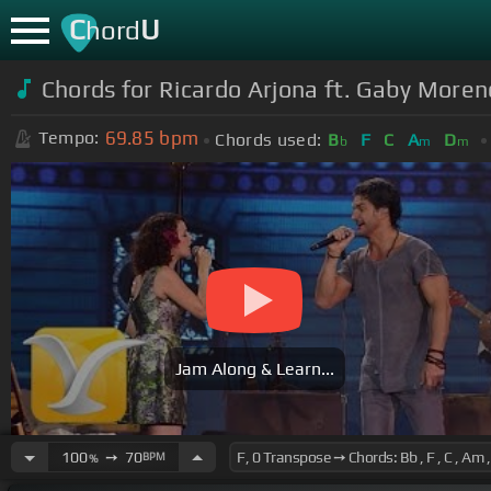
C
U
hord
Chords for Ricardo Arjona ft. Gaby Moren
69.85
bpm
Tempo:
Chords used:
B
F
C
A
D
b
m
m
Jam Along & Learn...
100
➙
70
BPM
%