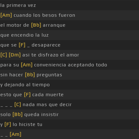
la primera vez
[Am]
cuando los besos fueron
el motor de
[Bb]
arranque
que encendio la luz
que se
[F]
_ desaparece
[C]
[Dm]
asi te disfrazo el amor
para su
[Am]
conveniencia aceptando todo
sin hacer
[Bb]
preguntas
y dejando al tiempo
esto que
[F]
cada muerte
_ _ _
[C]
nada mas que decir
solo
[Bb]
queda insistir
y
[F]
lo hiciste tu
_ _
[Am]