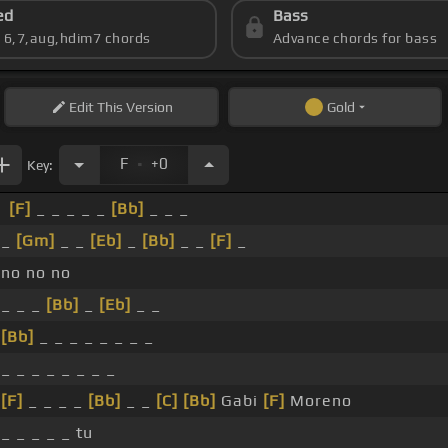
ed
Bass
s 6,7,aug,hdim7 chords
Advance chords for bass
Edit
This Version
Gold
.
F
+0
Key:
[F]
_ _ _ _ _
[Bb]
_ _ _
_
[Gm]
_ _
[Eb]
_
[Bb]
_ _
[F]
_
no no no
_ _ _
[Bb]
_
[Eb]
_ _
[Bb]
_ _ _ _ _ _ _ _
_ _ _ _ _ _ _ _
[F]
_ _ _ _
[Bb]
_ _
[C]
[Bb]
Gabi
[F]
Moreno
_ _ _ _ _ tu