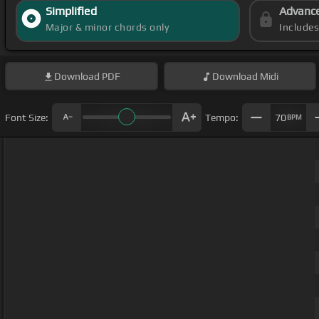
Simplified
Advanc
Major & minor chords only
Include
Download
PDF
Download
Midi
Font Size:
Tempo:
70
BPM