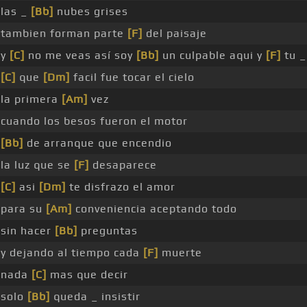
las _
[Bb]
nubes grises
tambien forman parte
[F]
del paisaje
y
[C]
no me veas así soy
[Bb]
un culpable aqui y
[F]
tu _
[C]
que
[Dm]
facil fue tocar el cielo
la primera
[Am]
vez
cuando los besos fueron el motor
[Bb]
de arranque que encendio
la luz que se
[F]
desaparece
[C]
asi
[Dm]
te disfrazo el amor
para su
[Am]
conveniencia aceptando todo
sin hacer
[Bb]
preguntas
y dejando al tiempo cada
[F]
muerte
nada
[C]
mas que decir
solo
[Bb]
queda _ insistir