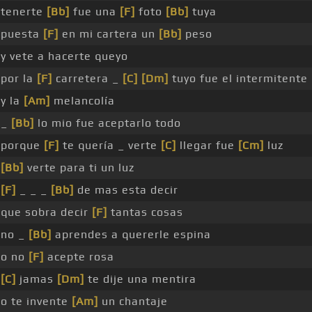
tenerte
[Bb]
fue una
[F]
foto
[Bb]
tuya
puesta
[F]
en mi cartera un
[Bb]
peso
y vete a hacerte queyo
por la
[F]
carretera _
[C]
[Dm]
tuyo fue el intermitente
y la
[Am]
melancolía
_
[Bb]
lo mio fue aceptarlo todo
porque
[F]
te quería _ verte
[C]
llegar fue
[Cm]
luz
[Bb]
verte para ti un luz
[F]
_ _ _
[Bb]
de mas esta decir
que sobra decir
[F]
tantas cosas
no _
[Bb]
aprendes a quererle espina
o no
[F]
acepte rosa
[C]
jamas
[Dm]
te dije una mentira
o te invente
[Am]
un chantaje