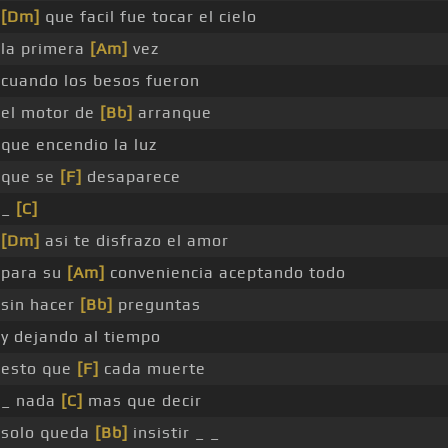
[Dm]
que facil fue tocar el cielo
la primera
[Am]
vez
cuando los besos fueron
el motor de
[Bb]
arranque
que encendio la luz
que se
[F]
desaparece
_
[C]
[Dm]
asi te disfrazo el amor
para su
[Am]
conveniencia aceptando todo
sin hacer
[Bb]
preguntas
y dejando al tiempo
esto que
[F]
cada muerte
_ nada
[C]
mas que decir
solo queda
[Bb]
insistir _ _