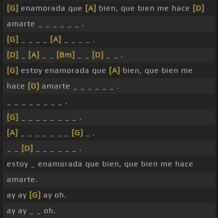
[G]
enamorada que
[A]
bien, que bien me hace
[D]
amarte _ _ _ _ _ _ .
[G]
_ _ _ _
[A]
_ _ _ _ .
[D]
_
[A]
_ _
[Bm]
_ _
[D]
_ _ .
[G]
estoy enamorada que
[A]
bien, que bien me
hace
[D]
amarte _ _ _ _ _ _ .
_ _ _ _ _ _ _ _ .
[G]
_ _ _ _ _ _ _ _ .
[A]
_ _ _ _ _ _ _
[G]
_ .
_ _
[D]
_ _ _ _ _ _ .
estoy _ enamorada que bien, que bien me hace
amarte.
ay ay
[G]
ay oh.
ay ay _ _ oh.