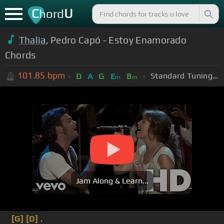
C
U
hord
Thalia
, Pedro Capó - Estoy Enamorado
Chords
101.85
bpm
Standard Tuning (EADGBE)
D
A
G
E
B
m
m
Jam Along & Learn...
[G]
[D]
.