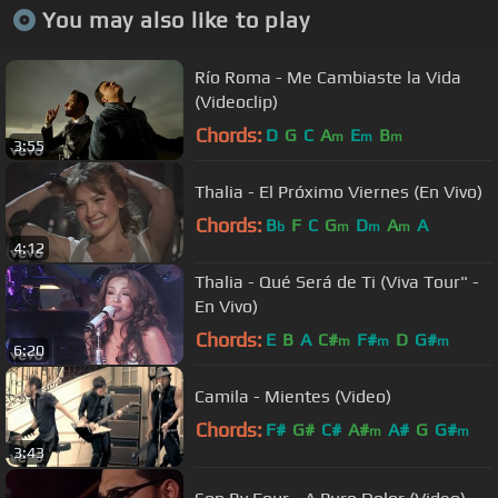
You may also like to play
Río Roma - Me Cambiaste la Vida
(Videoclip)
Chords:
D
G
C
A
E
B
m
m
m
3:55
Thalia - El Próximo Viernes (En Vivo)
Chords:
B
F
C
G
D
A
A
b
m
m
m
4:12
Thalia - Qué Será de Ti (Viva Tour" -
En Vivo)
Chords:
E
B
A
C#
F#
D
G#
m
m
m
6:20
Camila - Mientes (Video)
Chords:
F#
G#
C#
A#
A#
G
G#
m
m
3:43