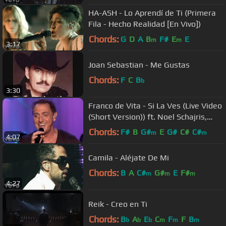
HA-ASH - Lo Aprendí de Ti (Primera
Fila - Hecho Realidad [En Vivo])
Chords:
G
D
A
B
F#
E
E
m
m
3:17
Joan Sebastian - Me Gustas
Chords:
F
C
B
b
3:30
Franco de Vita - Si La Ves (Live Video
(Short Version)) ft. Noel Schajris,
Leonel García
Chords:
F#
B
G#
E
G#
C#
C#
m
m
4:07
Camila - Aléjate De Mi
Chords:
B
A
C#
G#
E
F#
m
m
m
4:27
Reik - Creo en Ti
Chords:
B
A
E
C
F
F
B
b
b
b
m
m
m