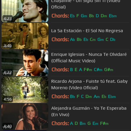
Chayanne - Un Siglo Sin Ti (Video
Oficial)
Chords:
E
F
G
B
D
D
E
b
m
b
m
bm
4:23
La 5a Estación - El Sol No Regresa
Chords:
A
B
E
C
G
C
D
b
b
b
m
m
b
3:46
Enrique Iglesias - Nunca Te Olvidaré
(Official Music Video)
Chords:
B
E
A
F#
C#
G#
m
m
m
4:22
Ricardo Arjona - Fuiste tú feat. Gaby
Moreno (Video Oficial)
Chords:
B
F
C
D
A
E
E
b
m
m
b
bm
4:56
Alejandra Guzmán - Yo Te Esperaba
(En Vivo)
Chords:
A
D
B
G
E
F#
m
m
m
4:40