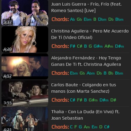
Juan Luis Guerra - Frío, Frío (feat.
Romeo Santos) [Live]
Chords:
A
G
E
B
D
D
B
b
b
bm
bm
b
bm
3:37
Christina Aguilera - Pero Me Acuerdo
De Tí (Video Oficial)
Chords:
F#
C#
B
G
G#
A#
D#
m
m
m
4:20
Alejandro Fernández - Hoy Tengo
Ganas De Ti ft. Christina Aguilera
Chords:
E
G
A
D
B
B
B
bm
b
bm
b
b
bm
4:57
Carlos Baute - Colgando en tus
manos (con Marta Sanchez)
Chords:
C#
F#
B
G#
D#
D#
m
m
3:55
Thalia - Con La Duda (En Vivo) ft.
Joan Sebastian
Chords:
C
F
G
A
E
D
C#
m
m
4:21