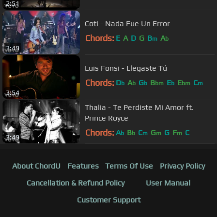
2:51
Coti - Nada Fue Un Error
Chords:
E
A
D
G
B
A
m
b
3:49
Luis Fonsi - Llegaste Tú
Chords:
D
A
G
B
E
E
C
b
b
b
bm
b
bm
m
3:54
Thalia - Te Perdiste Mi Amor ft.
Prince Royce
Chords:
A
B
C
G
G
F
C
b
b
m
m
m
3:49
About ChordU
Features
Terms Of Use
Privacy Policy
Cancellation & Refund Policy
User Manual
Customer Support