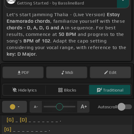
Getting Started - by BasslineBard
Let's start jamming Thalia - (Live Version)
Estoy
Enamorado chords
, familiarize yourself with these
chords - D, A, D, G and A
in sequence. For best
results, commence at
50 BPM
and progress to the
song's
BPM of 102
. Adapt the capo setting
considering your vocal range, with reference to the
key: D Major
.
PDF
Midi
Edit
Hide lyrics
Blocks
Traditional
Autoscroll
[G]
_
[D]
_ _ _ _ _ _ _ .
[G]
_ _ _ _ _ _ _ _ .