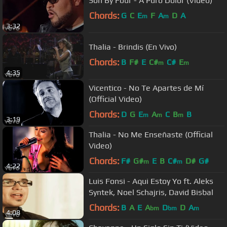
Son By Four - A Puro Dolor (Video)
Chords:
G
C
E
F
A
D
A
m
m
3:32
Thalia - Brindis (En Vivo)
Chords:
B
F#
E
C#
C#
E
m
m
4:35
Vicentico - No Te Apartes de Mí
(Official Video)
Chords:
D
G
E
A
C
B
B
m
m
m
3:19
Thalia - No Me Enseñaste (Official
Video)
Chords:
F#
G#
E
B
C#
D#
G#
m
m
4:22
Luis Fonsi - Aqui Estoy Yo ft. Aleks
Syntek, Noel Schajris, David Bisbal
Chords:
B
A
E
A
D
D
A
bm
bm
m
4:08