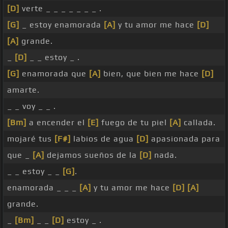
[D]
verte _ _ _ _ _ _ _ .
[G]
_ estoy enamorada
[A]
y tu amor me hace
[D]
[A]
grande.
_
[D]
_ _ estoy _ .
[G]
enamorada que
[A]
bien, que bien me hace
[D]
amarte.
_ _ voy _ _ .
[Bm]
a encender el
[E]
fuego de tu piel
[A]
callada.
mojaré tus
[F#]
labios de agua
[D]
apasionada para
que _
[A]
dejamos sueños de la
[D]
nada.
_ _ estoy _ _
[G]
.
enamorada _ _ _
[A]
y tu amor me hace
[D]
[A]
grande.
_
[Bm]
_ _
[D]
estoy _ .