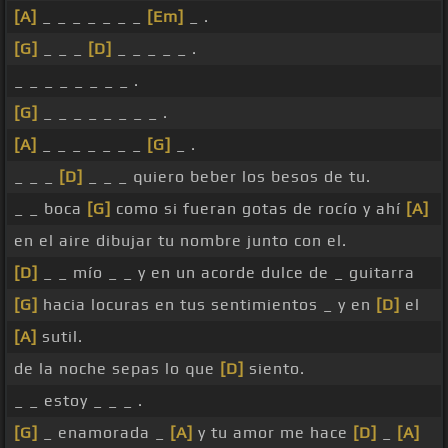
[A]
_ _ _ _ _ _ _
[Em]
_ .
[G]
_ _ _
[D]
_ _ _ _ _ .
_ _ _ _ _ _ _ _ .
[G]
_ _ _ _ _ _ _ _ .
[A]
_ _ _ _ _ _ _
[G]
_ .
_ _ _
[D]
_ _ _ quiero beber los besos de tu.
_ _ boca
[G]
como si fueran gotas de rocío y ahí
[A]
en el aire dibujar tu nombre junto con el.
[D]
_ _ mío _ _ y en un acorde dulce de _ guitarra
[G]
hacia locuras en tus sentimientos _ y en
[D]
el
[A]
sutil.
de la noche sepas lo que
[D]
siento.
_ _ estoy _ _ _ .
[G]
_ enamorada _
[A]
y tu amor me hace
[D]
_
[A]