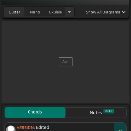
Guitar
Piano
Ukulele
Show
All Diagrams
Chords
Beta
Notes
Edited
VERSION: