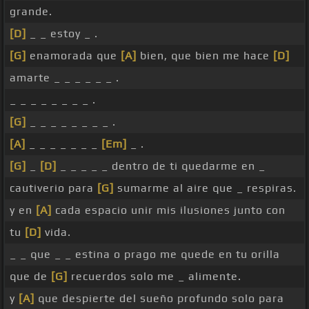
grande.
[D]
_ _ estoy _ .
[G]
enamorada que
[A]
bien, que bien me hace
[D]
amarte _ _ _ _ _ _ .
_ _ _ _ _ _ _ _ .
[G]
_ _ _ _ _ _ _ _ .
[A]
_ _ _ _ _ _ _
[Em]
_ .
[G]
_
[D]
_ _ _ _ _ dentro de ti quedarme en _
cautiverio para
[G]
sumarme al aire que _ respiras.
y en
[A]
cada espacio unir mis ilusiones junto con
tu
[D]
vida.
_ _ que _ _ estina o prago me quede en tu orilla
que de
[G]
recuerdos solo me _ alimente.
y
[A]
que despierte del sueño profundo solo para