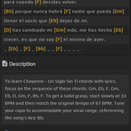
para cuando
[F]
decidas volver.
[Bb]
porque nunca habrá
[F]
nadie que pueda
[Gm]
llenar el vacío que
[Eb]
dejas de mí.
[D]
has cambiado mi
[Gm]
vida, me has hecho
[Eb]
crecer, es que no soy
[F]
el mismo de ayer.
_
[Eb]
_
[F]
_
[Bb]
_ _
[F]
_ _ _ _ .
Description
To learn Chayanne - Un Siglo Sin Ti chords with lyrics,
focus on the sequence of these chords: Gm, Eb, F, Gm,
Eb, D, Gm, F, Bb, F. To get a solid grasp, start slowly at 33
BPM and then match the original tempo of 67 BPM. Tune
your capo to accommodate your vocal range, referencing
the song's key: Bb.