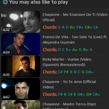
You may also like to play
Chayanne - Me Enamoré De Ti (Vídeo
Oficial)
Chords:
E
A
D
B
F#
C#
C#
m
m
m
4:22
Franco De Vita - Tan Sólo Tú (Live) ft.
Alejandra Guzmán
Chords:
D
C
E
A
G
B
A
m
m
m
4:04
Ricky Martin - Vuelve (Video
(Spanish) (Remastered))
Chords:
C#
F#
B
D
C
G
D#
m
4:45
Chayanne - Yo Te Amo (Official
Video)
Chords:
F#
B
C#
E
G#
D#
C#
m
m
4:47
Chayanne - Madre Tierra (Oye)