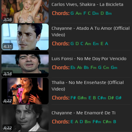
Carlos Vives, Shakira - La Bicicleta
Chords:
G
A
F
C
D
D
B
m
m
m
3:58
Chayanne - Atado A Tu Amor (Official
Video)
Chords:
G
D
C
A
E
E
A
m
m
4:31
Luis Fonsi - No Me Doy Por Vencido
Chords:
E
A
B
F
G
C
G
b
b
b
m
m
m
3:54
Thalia - No Me Enseñaste (Official
Video)
Chords:
F#
G#
E
B
C#
D#
G#
m
m
4:22
Chayanne - Me Enamoré De Ti
Chords:
E
A
D
B
F#
C#
B
m
m
m
4:22