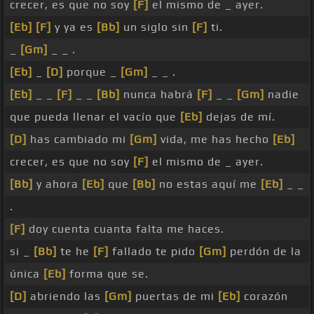
crecer, es que no soy
[F]
el mismo de _ ayer.
[Eb]
[F]
y ya es
[Bb]
un siglo sin
[F]
ti.
_
[Gm]
_ _ .
[Eb]
_
[D]
porque _
[Gm]
_ _ .
[Eb]
_ _
[F]
_ _
[Bb]
nunca habrá
[F]
_ _
[Gm]
nadie
que pueda llenar el vacío que
[Eb]
dejas de mí.
[D]
has cambiado mi
[Gm]
vida, me has hecho
[Eb]
crecer, es que no soy
[F]
el mismo de _ ayer.
[Bb]
y ahora
[Eb]
que
[Bb]
no estas aquí me
[Eb]
_ _
.
[F]
doy cuenta cuanta falta me haces.
si _
[Bb]
te he
[F]
fallado te pido
[Gm]
perdón de la
única
[Eb]
forma que se.
[D]
abriendo las
[Gm]
puertas de mi
[Eb]
corazón