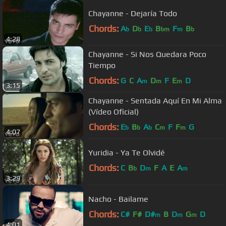
Chayanne - Dejaría Todo
Chords:
A
D
E
B
F
B
b
b
b
bm
m
b
4:28
Chayanne - Si Nos Quedara Poco
Tiempo
Chords:
G
C
A
D
F
E
D
m
m
m
3:15
Chayanne - Sentada Aquí En Mi Alma
(Vídeo Oficial)
Chords:
E
B
A
C
F
F
G
b
b
b
m
m
4:07
Yuridia - Ya Te Olvidé
Chords:
C
B
D
F
A
E
A
b
m
m
3:29
Nacho - Bailame
Chords:
C#
F#
D#
B
D
G
D
m
m
m
4:01