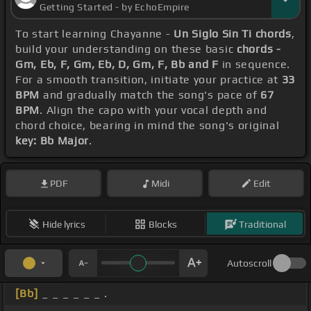
Getting Started - by EchoEmpire
To start learning Chayanne -
Un Siglo Sin Ti chords
,
build your understanding on these basic
chords -
Gm, Eb, F, Gm, Eb, D, Gm, F, Bb and F
in sequence.
For a smooth transition, initiate your practice at
33
BPM
and gradually match the song's pace of
67
BPM
. Align the capo with your vocal depth and
chord choice, bearing in mind the song's original
key: Bb Major
.
PDF
Midi
Edit
Hide lyrics
Blocks
Traditional
Autoscroll
[Bb]
_ _ _ _ _ _ .