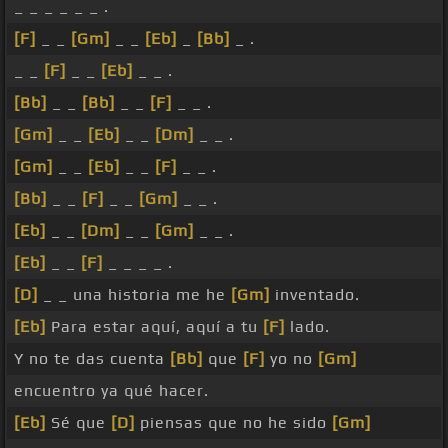
_ _ _ _ _ _ .
[F]
_ _
[Gm]
_ _
[Eb]
_
[Bb]
_ .
_ _
[F]
_ _
[Eb]
_ _ .
[Bb]
_ _
[Bb]
_ _
[F]
_ _ .
[Gm]
_ _
[Eb]
_ _
[Dm]
_ _ .
[Gm]
_ _
[Eb]
_ _
[F]
_ _ .
[Bb]
_ _
[F]
_ _
[Gm]
_ _ .
[Eb]
_ _
[Dm]
_ _
[Gm]
_ _ .
[Eb]
_ _
[F]
_ _ _ _ .
[D]
_ _ una historia me he
[Gm]
inventado.
[Eb]
Para estar aquí, aquí a tu
[F]
lado.
Y no te das cuenta
[Bb]
que
[F]
yo no
[Gm]
encuentro ya qué hacer.
[Eb]
Sé que
[D]
piensas que no he sido
[Gm]