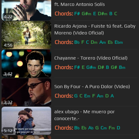
ft. Marco Antonio Solís
Chords:
F#
G#
E
D#
B
C
m
m
4:22
Ricardo Arjona - Fuiste tú feat. Gaby
Moreno (Video Oficial)
Chords:
B
F
C
D
A
E
E
b
m
m
b
bm
4:56
Chayanne - Torero (Vídeo Oficial)
Chords:
F#
E
G#
D#
B
G#
B
m
m
3:42
Son By Four - A Puro Dolor (Video)
Chords:
G
C
E
F
A
D
A
m
m
3:32
alex ubago - Me muero por
conocerte.-
Chords:
B
E
A
G
C
F
D
b
b
b
m
m
5:12