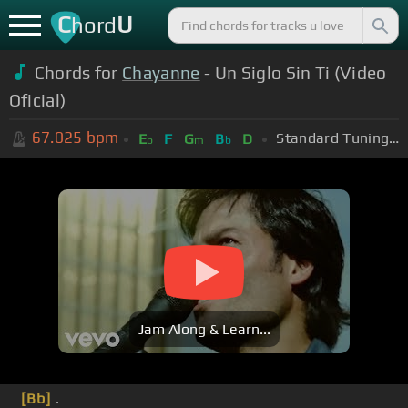
C
U
hord
Chords for
Chayanne
- Un Siglo Sin Ti (Video
Oficial)
67.025
bpm
Standard Tuning (EADGBE)
E
F
G
B
D
b
m
b
Jam Along & Learn...
[Bb]
.