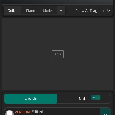
Guitar
Piano
Ukulele
Show
All Diagrams
Chords
Beta
Notes
Edited
VERSION: