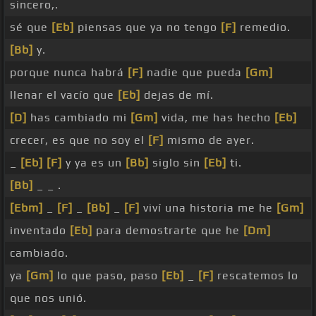
sincero,.
sé que
[Eb]
piensas que ya no tengo
[F]
remedio.
[Bb]
y.
porque nunca habrá
[F]
nadie que pueda
[Gm]
llenar el vacío que
[Eb]
dejas de mí.
[D]
has cambiado mi
[Gm]
vida, me has hecho
[Eb]
crecer, es que no soy el
[F]
mismo de ayer.
_
[Eb]
[F]
y ya es un
[Bb]
siglo sin
[Eb]
ti.
[Bb]
_ _ .
[Ebm]
_
[F]
_
[Bb]
_
[F]
viví una historia me he
[Gm]
inventado
[Eb]
para demostrarte que he
[Dm]
cambiado.
ya
[Gm]
lo que paso, paso
[Eb]
_
[F]
rescatemos lo
que nos unió.