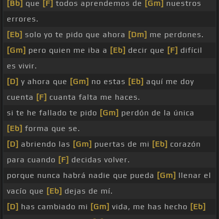
[Bb]
que
[F]
todos aprendemos de
[Gm]
nuestros
errores.
[Eb]
solo yo te pido que ahora
[Dm]
me perdones.
[Gm]
pero quien me iba a
[Eb]
decir que
[F]
difícil
es vivir.
[D]
y ahora que
[Gm]
no estas
[Eb]
aquí me doy
cuenta
[F]
cuanta falta me haces.
si te he fallado te pido
[Gm]
perdón de la única
[Eb]
forma que se.
[D]
abriendo las
[Gm]
puertas de mi
[Eb]
corazón
para cuando
[F]
decidas volver.
porque nunca habrá nadie que pueda
[Gm]
llenar el
vacío que
[Eb]
dejas de mí.
[D]
has cambiado mi
[Gm]
vida, me has hecho
[Eb]