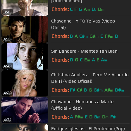
[Official Video]
Chords:
C
F
G
A
E
D
m
b
m
3:45
Chayanne - Y Tú Te Vas (Video
Oficial)
Chords:
B
A
C#
G#
E
F#
D
m
m
m
4:36
Sin Bandera - Mientes Tan Bien
Chords:
D
G
C
E
A
E
A
m
m
4:49
Christina Aguilera - Pero Me Acuerdo
De Tí (Video Oficial)
Chords:
F#
C#
B
G
G#
A#
D#
m
m
m
4:20
Chayanne - Humanos a Marte
(Official Video)
Chords:
A
F#
E
D
B
D
F#
m
m
m
4:31
Enrique Iglesias - El Perdedor (Pop)