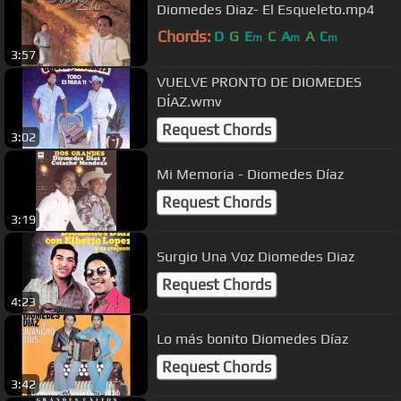
Diomedes Diaz- El Esqueleto.mp4
Chords:
D
G
E
C
A
A
C
m
m
m
3:57
VUELVE PRONTO DE DIOMEDES
DÍAZ.wmv
Request Chords
3:02
Mi Memoria - Diomedes Díaz
Request Chords
3:19
Surgio Una Voz Diomedes Diaz
Request Chords
4:23
Lo más bonito Diomedes Díaz
Request Chords
3:42