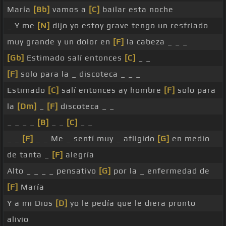
María
[Bb]
vamos a
[C]
bailar esta noche
_ Y me
[N]
dijo yo estoy grave tengo un resfriado
muy grande y un dolor en
[F]
la cabeza _ _ _
[Gb]
Estimado salí entonces
[C]
_ _
[F]
solo para la _ discoteca _ _ _
Estimado
[C]
salí entonces ay hombre
[F]
solo para
la
[Dm]
_
[F]
discoteca _ _
_ _ _ _
[B]
_ _
[C]
_ _
_ _
[F]
_ _ Me _ sentí muy _ afligido
[G]
en medio
de tanta _
[F]
alegría
Alto _ _ _ _ pensativo
[G]
por la _ enfermedad de
[F]
María
Y a mi Dios
[D]
yo le pedía que le diera pronto
alivio