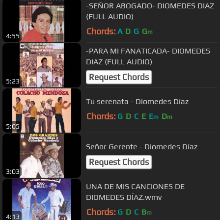
-SEÑOR ABOGADO- DIOMEDES DIAZ
(FULL AUDIO)
Chords:
A
D
G
G
m
4:55
-PARA MI FANATICADA- DIOMEDES
DIAZ (FULL AUDIO)
Request Chords
5:23
Tu serenata - Diomedes Díaz
Chords:
G
D
C
E
E
D
m
m
5:05
Señor Gerente - Diomedes Díaz
Request Chords
3:03
UNA DE MIS CANCIONES DE
DIOMEDES DÍAZ.wmv
Chords:
G
D
C
B
m
4:13