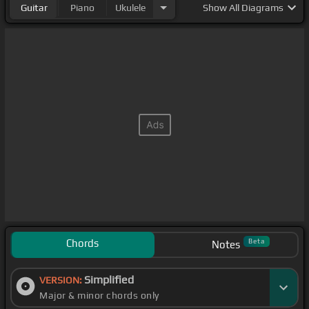
Guitar
Piano
Ukulele
Show
All Diagrams
Chords
Beta
Notes
Simplified
VERSION:
Major & minor chords only