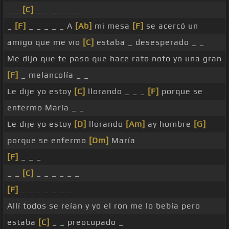
_ _
[C]
_ _ _ _ _ _
_
[F]
_ _ _ _ _ A
[Ab]
mi mesa
[F]
se acercó un
amigo que me vio
[C]
estaba _ desesperado _ _
Me dijo que te paso que hace rato noto yo una gran
[F]
_ melancolía _ _
Le dije yo estoy
[C]
llorando _ _ _
[F]
porque se
enfermo María _ _
Le dije yo estoy
[D]
llorando
[Am]
ay hombre
[G]
porque se enfermo
[Dm]
María
[F]
_ _ _
_ _
[C]
_ _ _ _ _ _
[F]
_ _ _ _ _ _ _
Allí todos se reían y yo el ron me lo bebía pero
estaba
[C]
_ _ preocupado _