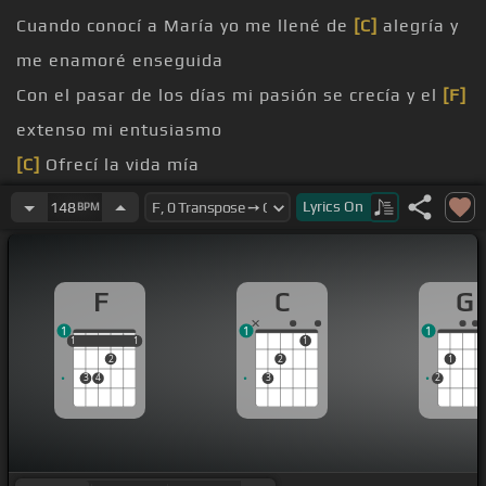
Cuando conocí a María yo me llené de
[C]
alegría y
me enamoré enseguida
Con el pasar de los días mi pasión se crecía y el
[F]
extenso mi entusiasmo
[C]
Ofrecí la vida mía
[F]
Lyrics
On
148
BPM
[C]
y hombre
[Db]
pensaré en el
[Dm]
engaño
F
C
G
1
1
1
1
1
1
1
1
1
2
2
1
3
4
3
2