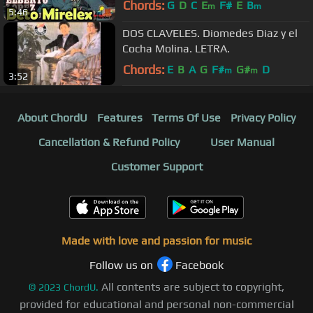
Chords:
G
D
C
E
F#
E
B
m
m
5:46
DOS CLAVELES. Diomedes Diaz y el
Cocha Molina. LETRA.
Chords:
E
B
A
G
F#
G#
D
m
m
3:52
About ChordU
Features
Terms Of Use
Privacy Policy
Cancellation & Refund Policy
User Manual
Customer Support
Made with love and passion for music
Follow us on
Facebook
All contents are subject to copyright,
©
2023
ChordU.
provided for educational and personal non-commercial