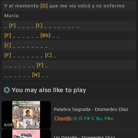
Y al momento
[D]
que me vio volcó y se enfermo
María
_
[F]
_ _ _ _
[C]
_ _ _ _ _ _ _ _
[F]
_ _ _ _ _ _
[Bb]
_ _
[C]
_ _ _ _ _ _ _ _
[F]
_ _ _ _ _ _ _
[C]
_
_ _ _ _ _ _ _
[F]
_
_ _ _ _ _ _
[N]
_ _
You may also like to play
Palabra Sagrada - Diomedes Díaz
Chords:
G
D
F#
C
B
F#
m
m
4:09
Un Detalle - Diomedes Díaz