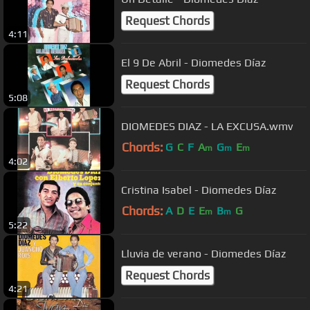
Request Chords
4:11
El 9 De Abril - Diomedes Díaz
Request Chords
5:08
DIOMEDES DIAZ - LA EXCUSA.wmv
Chords:
G
C
F
A
G
E
m
m
m
4:02
Cristina Isabel - Diomedes Díaz
Chords:
A
D
E
E
B
G
m
m
5:22
Lluvia de verano - Diomedes Díaz
Request Chords
4:21