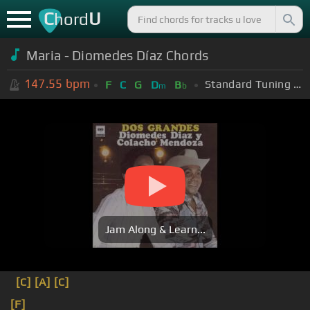
C
U
hord
Maria - Diomedes Díaz Chords
147.55
bpm
Standard Tuning (EADGBE)
F
C
G
D
B
m
b
Jam Along & Learn...
[C]
[A]
[C]
[F]