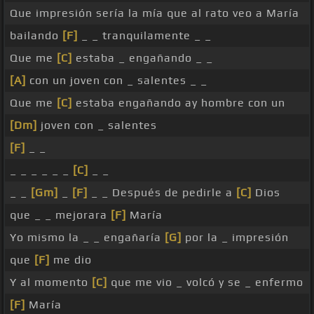
Que impresión sería la mía que al rato veo a María
bailando
[F]
_ _ tranquilamente _ _
Que me
[C]
estaba _ engañando _ _
[A]
con un joven con _ salentes _ _
Que me
[C]
estaba engañando ay hombre con un
[Dm]
joven con _ salentes
[F]
_ _
_ _ _ _ _ _
[C]
_ _
_ _
[Gm]
_
[F]
_ _ Después de pedirle a
[C]
Dios
que _ _ mejorara
[F]
María
Yo mismo la _ _ engañaría
[G]
por la _ impresión
que
[F]
me dio
Y al momento
[C]
que me vio _ volcó y se _ enfermo
[F]
María