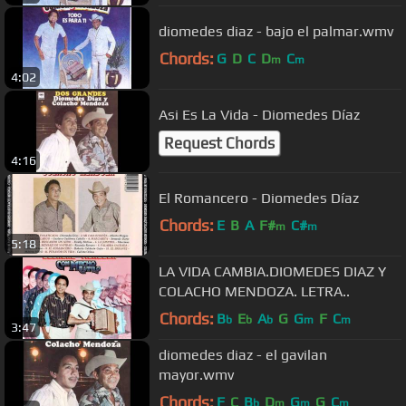
diomedes diaz - bajo el palmar.wmv
Chords:
G
D
C
D
C
m
m
4:02
Asi Es La Vida - Diomedes Díaz
Request Chords
4:16
El Romancero - Diomedes Díaz
Chords:
E
B
A
F#
C#
m
m
5:18
LA VIDA CAMBIA.DIOMEDES DIAZ Y
COLACHO MENDOZA. LETRA..
Chords:
B
E
A
G
G
F
C
b
b
b
m
m
3:47
diomedes diaz - el gavilan
mayor.wmv
Chords:
F
C
B
D
G
G
C
b
m
m
m