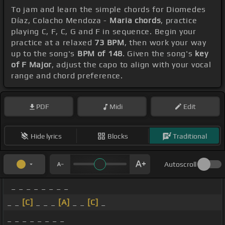
To jam and learn the simple chords for Diomedes
Díaz, Colacho Mendoza -
Maria chords
, practice
playing C, F, C, G and F in sequence. Begin your
practice at a relaxed
73 BPM
, then work your way
up to the song's
BPM of 148
. Given the song's
key
of F Major
, adjust the capo to align with your vocal
range and chord preference.
PDF
Midi
Edit
Hide lyrics
Blocks
Traditional
Autoscroll
_ _ _ _ _ _ _ _
_ _
[C]
_ _ _
[A]
_ _
[C]
_
_ _ _ _ _ _ _ _