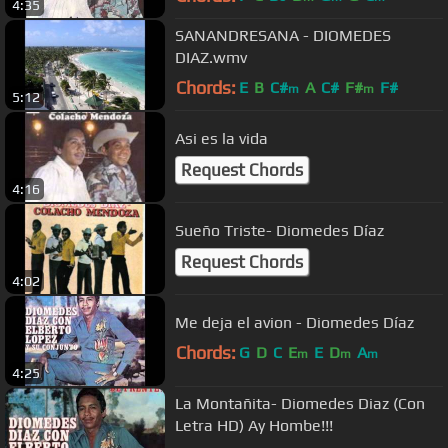
4:35
SANANDRESANA - DIOMEDES
DIAZ.wmv
Chords:
E
B
C#
A
C#
F#
F#
m
m
5:12
Asi es la vida
Request Chords
4:16
Sueño Triste- Diomedes Díaz
Request Chords
4:02
Me deja el avion - Diomedes Díaz
Chords:
G
D
C
E
E
D
A
m
m
m
4:25
La Montañita- Diomedes Diaz (Con
Letra HD) Ay Hombe!!!