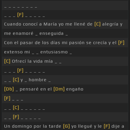
_ _ _ _ _ _ _ _
_ _ _
[F]
_ _ _ _ _
Cuando conocí a María yo me llené de
[C]
alegría y
me enamoré _ enseguida _
Con el pasar de los días mi pasión se crecía y el
[F]
extenso mi _ _ entusiasmo _
[C]
Ofrecí la vida mía _ _
_ _ _
[F]
_ _ _ _ _
_ _
[C]
y _ hombre _
[Db]
_ pensaré en el
[Dm]
engaño
[F]
_ _ _
_ _
[C]
_ _ _ _ _ _
_ _
[F]
_ _ _ _ _
Un domingo por la tarde
[G]
yo llegué y le
[F]
dije a