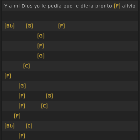
Y a mi Dios yo le pedía que le diera pronto
[F]
alivio
_ _ _ _ _
[Bb]
_ _
[G]
_ _ _ _ _
[F]
_
_ _ _ _ _ _ _
[G]
_
_ _ _ _ _ _ _
[F]
_
_ _ _ _ _ _ _
[G]
_
_ _ _ _
[C]
_ _ _ _
[F]
_ _ _ _ _ _ _ _
_ _ _
[G]
_ _ _ _ _
_ _ _
[F]
_ _ _ _
[G]
_
_ _ _
[F]
_ _ _
[C]
_ _
_ _
[F]
_ _ _ _ _ _
[Bb]
_ _
[C]
_ _ _ _ _ _
_ _ _
[F]
_ _ _ _ _