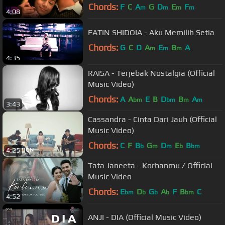
Chords:
F
C
A
G
D
E
F
m
m
m
m
4:08
FATIN SHIDQIA - Aku Memilih Setia
Chords:
G
C
D
A
E
B
A
m
m
m
4:35
RAISA - Terjebak Nostalgia (Official
Music Video)
Chords:
A
A
E
B
D
B
A
bm
bm
m
m
3:43
Cassandra - Cinta Dari Jauh (Official
Music Video)
Chords:
C
F
B
G
D
E
B
b
m
m
b
bm
4:25
Tata Janeeta - Korbanmu / Official
Music Video
Chords:
E
D
G
A
F
B
C
bm
b
b
b
bm
4:52
ANJI - DIA (Official Music Video)