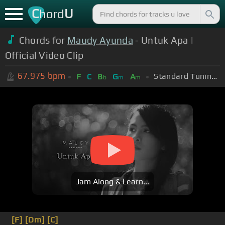
C
U
hord
Chords for
Maudy Ayunda
- Untuk Apa |
Official Video Clip
67.975
bpm
Standard Tuning (EADGBE)
F
C
B
G
A
b
m
m
Jam Along & Learn...
[F]
[Dm]
[C]