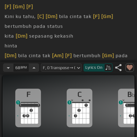
[F]
[Gm]
[F]
Kini ku tahu,
[C]
[Dm]
bila cinta tak
[F]
[Gm]
bertumbuh pada status
kita
[Dm]
sepasang kekasih
hinta
[Dm]
bila cinta tak
[Am]
[F]
bertumbuh
[Gm]
pada
lidah
Lyrics
On
68
BPM
Lidah bisa
[C]
berkata, namun hati
[Dm]
tak sejala
[Gm]
Kata-kata tak menjamin cinta
F
C
B
b
1
1
1
1
1
1
1
1
1
1
1
2
2
3
4
3
2
3