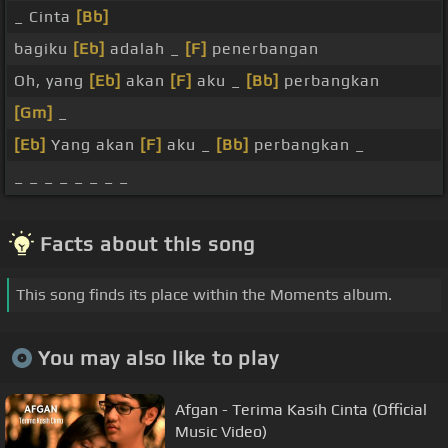
_ Cinta
[Bb]
bagiku
[Eb]
adalah _
[F]
penerbangan
Oh, yang
[Eb]
akan
[F]
aku _
[Bb]
perbangkan
[Gm]
_
[Eb]
Yang akan
[F]
aku _
[Bb]
perbangkan _
_ _ _ _ _ _ _ _
Facts about this song
This song finds its place within the Moments album.
You may also like to play
Afgan - Terima Kasih Cinta (Official
Music Video)