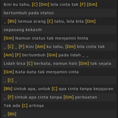
Kini ku tahu,
[C]
[Dm]
bila cinta tak
[F]
[Gm]
bertumbuh pada status
_
[Bb]
Semua orang
[C]
tahu, bila kita
[Dm]
sepasang kekasih
[Gm]
Namun status tak menjamin hinta
_
[C]
_
[F]
Kini
[Am]
ku tahu,
[Dm]
bila cinta tak
[Am]
[F]
bertumbuh
[Gm]
pada lidah _ _
Lidah bisa
[C]
berkata, namun hati
[Dm]
tak sejala
[Gm]
Kata-kata tak menjamin cinta
_
[C]
_
[Bb]
Untuk apa, untuk
[C]
apa cinta tanpa kejujuran
_
[F]
Untuk apa cinta tanpa
[Gm]
perbuatan
Tak ada
[C]
artinya
_
[Bb]