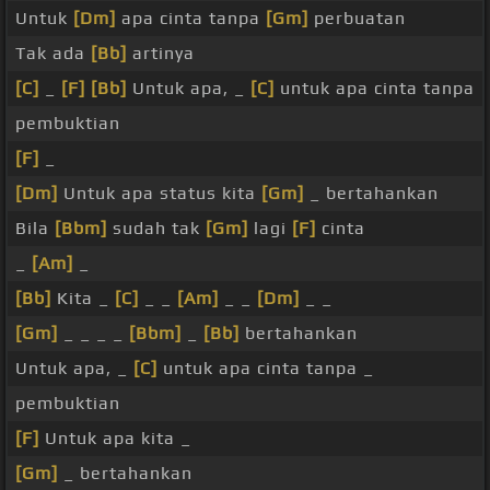
Untuk
[Dm]
apa cinta tanpa
[Gm]
perbuatan
Tak ada
[Bb]
artinya
[C]
_
[F]
[Bb]
Untuk apa, _
[C]
untuk apa cinta tanpa
pembuktian
[F]
_
[Dm]
Untuk apa status kita
[Gm]
_ bertahankan
Bila
[Bbm]
sudah tak
[Gm]
lagi
[F]
cinta
_
[Am]
_
[Bb]
Kita _
[C]
_ _
[Am]
_ _
[Dm]
_ _
[Gm]
_ _ _ _
[Bbm]
_
[Bb]
bertahankan
Untuk apa, _
[C]
untuk apa cinta tanpa _
pembuktian
[F]
Untuk apa kita _
[Gm]
_ bertahankan