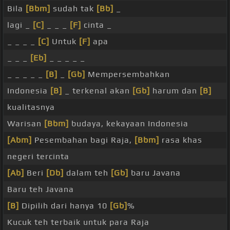
Bila
[Bbm]
sudah tak
[Bb]
_
lagi _
[C]
_ _ _
[F]
cinta _
_ _ _ _
[C]
Untuk
[F]
apa
_ _ _
[Eb]
_ _ _ _ _
_ _ _ _ _
[B]
_
[Gb]
Mempersembahkan
Indonesia
[B]
_ terkenal akan
[Gb]
harum dan
[B]
kualitasnya
Warisan
[Bbm]
budaya, kekayaan Indonesia
[Abm]
Pesembahan bagi Raja,
[Bbm]
rasa khas
negeri tercinta
[Ab]
Beri
[Db]
dalam teh
[Gb]
baru Javana
Baru teh Javana
[B]
Dipilih dari hanya 10
[Gb]
%
Kucuk teh terbaik untuk para Raja