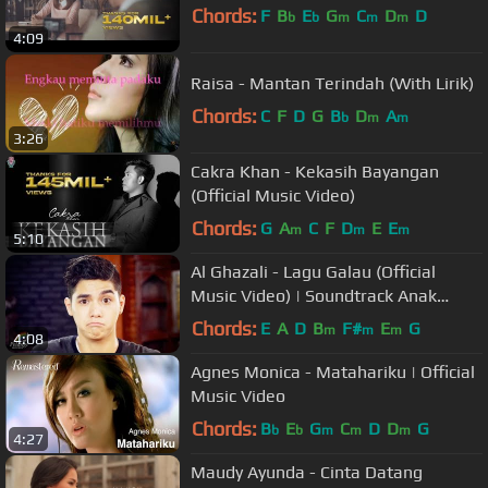
Chords:
F
B
E
G
C
D
D
b
b
m
m
m
4:09
Raisa - Mantan Terindah (With Lirik)
Chords:
C
F
D
G
B
D
A
b
m
m
3:26
Cakra Khan - Kekasih Bayangan
(Official Music Video)
Chords:
G
A
C
F
D
E
E
m
m
m
5:10
Al Ghazali - Lagu Galau (Official
Music Video) | Soundtrack Anak
Jalanan
Chords:
E
A
D
B
F#
E
G
m
m
m
4:08
Agnes Monica - Matahariku | Official
Music Video
Chords:
B
E
G
C
D
D
G
b
b
m
m
m
4:27
Maudy Ayunda - Cinta Datang