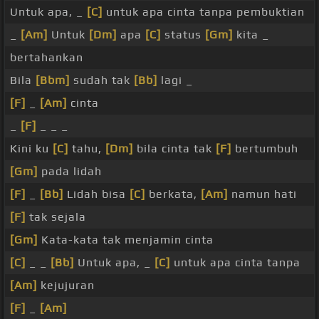
Untuk apa, _
[C]
untuk apa cinta tanpa pembuktian
_
[Am]
Untuk
[Dm]
apa
[C]
status
[Gm]
kita _
bertahankan
Bila
[Bbm]
sudah tak
[Bb]
lagi _
[F]
_
[Am]
cinta
_
[F]
_ _ _
Kini ku
[C]
tahu,
[Dm]
bila cinta tak
[F]
bertumbuh
[Gm]
pada lidah
[F]
_
[Bb]
Lidah bisa
[C]
berkata,
[Am]
namun hati
[F]
tak sejala
[Gm]
Kata-kata tak menjamin cinta
[C]
_ _
[Bb]
Untuk apa, _
[C]
untuk apa cinta tanpa
[Am]
kejujuran
[F]
_
[Am]