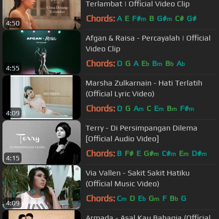
Terlambat | Official Video Clip
Chords:
A
E
F#
B
G#
C#
G#
m
m
4:50
Afgan & Raisa - Percayalah | Official
Video Clip
Chords:
D
G
A
E
B
B
A
b
m
b
b
4:55
Marsha Zulkarnain - Hati Terlatih
(Official Lyric Video)
Chords:
D
G
A
C
E
B
F#
m
m
m
m
4:09
Terry - Di Persimpangan Dilema
[Official Audio Video]
Chords:
B
F#
E
G#
C#
E
D#
m
m
m
m
4:15
Via Vallen - Sakit Sakit Hatiku
(Official Music Video)
Chords:
C
D
E
G
F
B
G
m
b
m
b
4:09
Armada - Asal Kau Bahagia (Official