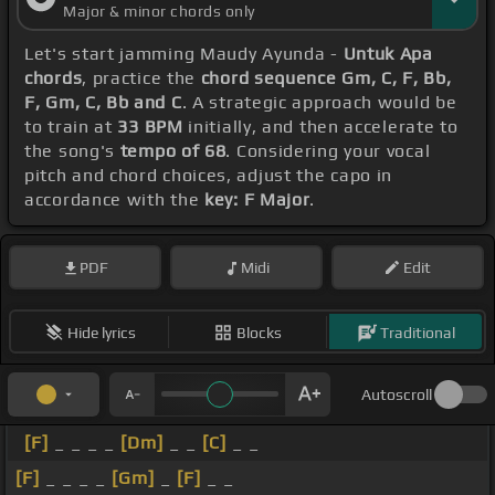
Major & minor chords only
Let's start jamming Maudy Ayunda -
Untuk Apa
chords
, practice the
chord sequence Gm, C, F, Bb,
F, Gm, C, Bb and C
. A strategic approach would be
to train at
33 BPM
initially, and then accelerate to
the song's
tempo of 68
. Considering your vocal
pitch and chord choices, adjust the capo in
accordance with the
key: F Major
.
PDF
Midi
Edit
Hide lyrics
Blocks
Traditional
Autoscroll
[F]
_ _ _ _
[Dm]
_ _
[C]
_ _
[F]
_ _ _ _
[Gm]
_
[F]
_ _