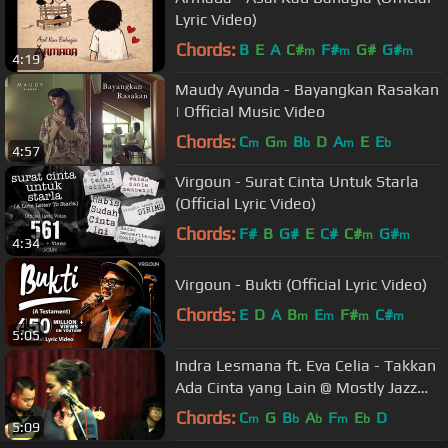
Lyric Video)
Chords:
B
E
A
C#
F#
G#
G#
m
m
m
4:19
Maudy Ayunda - Bayangkan Rasakan
| Official Music Video
Chords:
C
G
B
D
A
E
E
m
m
b
m
b
4:57
Virgoun - Surat Cinta Untuk Starla
(Official Lyric Video)
Chords:
F#
B
G#
E
C#
C#
G#
m
m
4:34
Virgoun - Bukti (Official Lyric Video)
Chords:
E
D
A
B
E
F#
C#
m
m
m
m
5:05
Indra Lesmana ft. Eva Celia - Takkan
Ada Cinta yang Lain @ Mostly Jazz
31/01/14 [HD]
Chords:
C
G
B
A
F
E
D
m
b
b
m
b
5:09