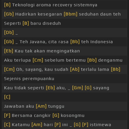
[B]
Teknologi aroma recovery sistemnya
[Gb]
Hadirkan kesegaran
[Bbm]
seduhan daun teh
Seperti
[B]
baru diseduh
[Db]
_
[Gb]
_ Teh Javana, cita rasa
[Bb]
teh Indonesia
[Eb]
Kau tak akan mengingatkan
Aku terlupa
[Cm]
sebelum bertemu
[Bb]
denganmu
[Cm]
Oh, sayang, kau sudah
[Ab]
terlalu lama
[Bb]
Sejenis perempuanku
Kau tidak seperti
[Eb]
aku, _
[Gm]
[G]
sayang
[C]
Jawaban aku
[Am]
tunggu
[F]
Bersama cangkir
[G]
kosongmu
[C]
Katamu
[Am]
hari
[F]
ini _
[G]
[F]
istimewa