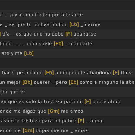
rar _ voy a seguir siempre adelante
a _ sé que tú no has podido
[Eb]
_ darme
]
día _ es que uno no debe
[F]
apanarse
lindo _ _ _ odio suele
[Eb]
_ mandarle
isto y me
[Eb]
e hacer pero como
[Eb]
a ninguno le abandona
[F]
Dios
un mejor
[Bb]
querer _ pero
[Eb]
como a ninguno le ab
jor querer
ien que es sólo la tristeza para mi
[F]
pobre alma
cuando me digas que
[Gm]
me amas
s sólo la tristeza para mi pobre
[F]
_ alma
cuando me
[Gm]
digas que me _ amas