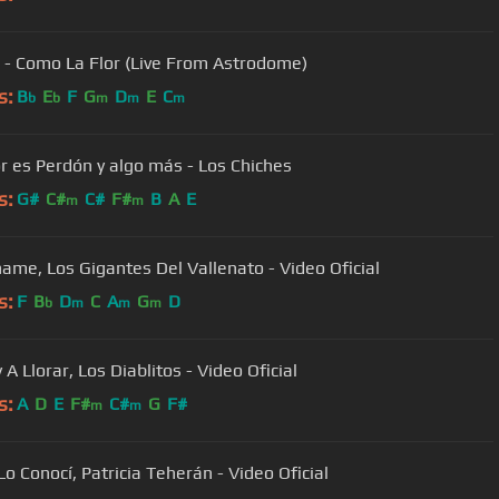
 - Como La Flor (Live From Astrodome)
s:
B
E
F
G
D
E
C
b
b
m
m
m
r es Perdón y algo más - Los Chiches
s:
G#
C#
C#
F#
B
A
E
m
m
name, Los Gigantes Del Vallenato - Video Oficial
s:
F
B
D
C
A
G
D
b
m
m
m
A Llorar, Los Diablitos - Video Oficial
s:
A
D
E
F#
C#
G
F#
m
m
Lo Conocí, Patricia Teherán - Video Oficial