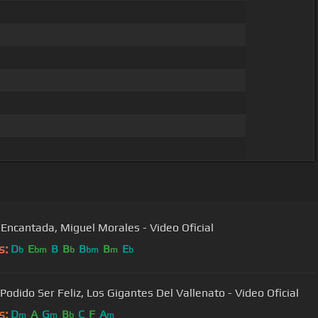
 Encantada, Miguel Morales - Video Oficial
s:
D
E
B
B
B
B
E
b
bm
b
bm
m
b
Podido Ser Feliz, Los Gigantes Del Vallenato - Video Oficial
s:
D
A
G
B
C
F
A
m
m
b
m