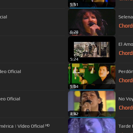
5:11
cial
Selena
Chord
6:28
El Amo
Chord
5:24
deo Oficial
Perdó
Chord
5:04
eo Oficial
No Voy 
Chord
4:42
rica | Vídeo Oficial ᴴᴰ
Tarde 