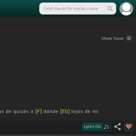
Show
Tuner
vas de quizás a
[F]
dónde
[Eb]
lejos de mi
Lyrics
On