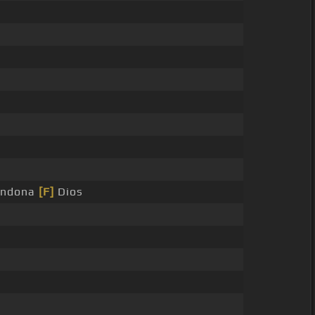
andona
[F]
Dios