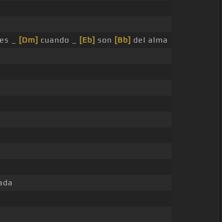
es _
[Dm]
cuando _
[Eb]
son
[Bb]
del alma
ada