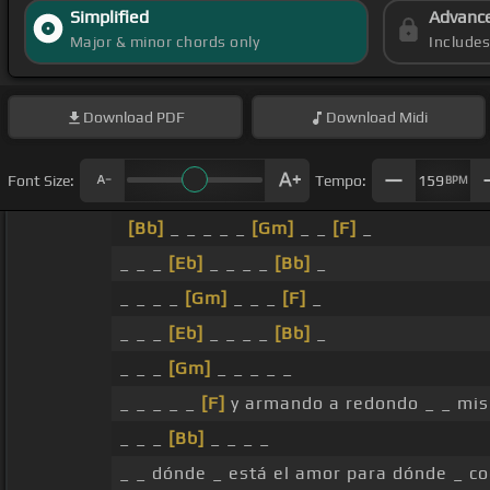
Simplified
Advanc
Major & minor chords only
Include
Download
PDF
Download
Midi
Font Size:
Tempo:
159
BPM
[Bb]
_ _ _ _ _
[Gm]
_ _
[F]
_
_ _ _
[Eb]
_ _ _ _
[Bb]
_
_ _ _ _
[Gm]
_ _ _
[F]
_
_ _ _
[Eb]
_ _ _ _
[Bb]
_
_ _ _
[Gm]
_ _ _ _ _
_ _ _ _ _
[F]
y armando a redondo _ _ mi
_ _ _
[Bb]
_ _ _ _
_ _ dónde _ está el amor para dónde _ c