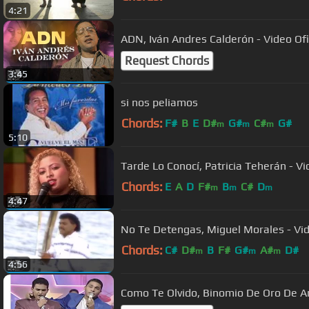
4:21
ADN, Iván Andres Calderón - Video Ofi
Request Chords
3:45
si nos peliamos
Chords:
F#
B
E
D#
G#
C#
G#
m
m
m
5:10
Tarde Lo Conocí, Patricia Teherán - Vi
Chords:
E
A
D
F#
B
C#
D
m
m
m
4:47
No Te Detengas, Miguel Morales - Vid
Chords:
C#
D#
B
F#
G#
A#
D#
m
m
m
4:56
Como Te Olvido, Binomio De Oro De Amé