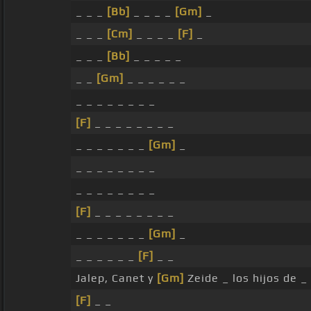
_ _ _
[Bb]
_ _ _ _
[Gm]
_
_ _ _
[Cm]
_ _ _ _
[F]
_
_ _ _
[Bb]
_ _ _ _ _
_ _
[Gm]
_ _ _ _ _ _
_ _ _ _ _ _ _ _
[F]
_ _ _ _ _ _ _ _
_ _ _ _ _ _ _
[Gm]
_
_ _ _ _ _ _ _ _
_ _ _ _ _ _ _ _
[F]
_ _ _ _ _ _ _ _
_ _ _ _ _ _ _
[Gm]
_
_ _ _ _ _ _
[F]
_ _
Jalep, Canet y
[Gm]
Zeide _ los hijos de _
[F]
_ _