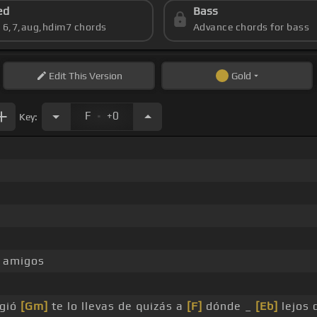
ed
Bass
s 6,7,aug,hdim7 chords
Advance chords for bass
Edit
This Version
Gold
.
F
+0
Key:
s amigos
ogió
[Gm]
te lo llevas de quizás a
[F]
dónde _
[Eb]
lejos 