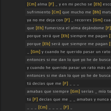
[Cm]
alma
[F]
_ y en mi pecho se
[Eb]
esc
sufrimiento
[Cm]
que mucho me
[Bb]
mata
ya no me deja con
[F]
_ recorres
[Gm]
cua
que
[Eb]
fumerizca el alma dejándome
[F]
porque será que
[Eb]
siempre me pagan
[
porque
[Eb]
será que siempre me pagan
[
_
[Gm]
y cuando he querido pasar un rat
entonces si me dan lo que yo he de busc
y cuando he querido pasar un rato más a
entonces si me dan lo que yo he de busc
tú decías que me
[F]
_ _ _
amabas que siempre
[Gm]
serías _ mío t
tú
[F]
decías que me _ _ amabas y nunca
_ _ _
[Cm]
_ _ _ _
[F]
_