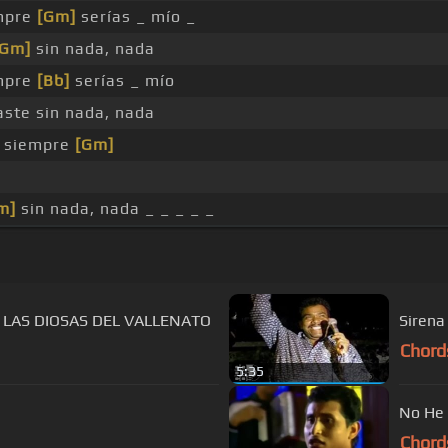
mpre
[Gm]
serías _ mío _
[Gm]
sin nada, nada
mpre
[Bb]
serías _ mío
ste sin nada, nada
 siempre
[Gm]
m]
sin nada, nada _ _ _ _ _
Y LAS DIOSAS DEL VALLENATO
Sirena
Chord
5:35
No He 
Chord