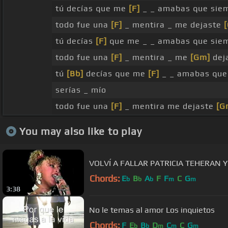
tú decías que me
[F]
_ _ amabas que sie
todo fue una
[F]
_ mentira _ me dejaste
tú decías
[F]
que me _ _ amabas que sie
todo fue una
[F]
_ mentira _ me
[Gm]
deja
tú
[Bb]
decías que me
[F]
_ _ amabas que
serías _ mío
todo fue una
[F]
_ mentira me dejaste
[G
You may also like to play
VOLVÍ A FALLAR PATRICIA TEHERAN 
Chords:
E
B
A
F
F
C
G
b
b
b
m
m
3:38
No le temas al amor Los inquietos
Chords:
F
E
B
D
C
C
G
b
b
m
m
m