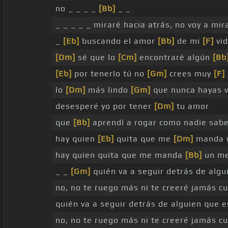
no _ _ _ _
[Bb]
_ _
_ _ _ _ _ miraré hacia atrás, no voy a mi
_
[Eb]
buscando el amor
[Bb]
de mi
[F]
vid
[Dm]
sé que lo
[Cm]
encontraré algún
[Bb
[Eb]
por tenerlo tú no
[Gm]
crees muy
[F]
lo
[Dm]
más lindo
[Gm]
que nunca hayas v
desesperé yo por tener
[Dm]
tu amor
que
[Bb]
aprendí a rogar como nadie sab
hay quien
[Eb]
quita que me
[Dm]
manda 
hay quien quita que me manda
[Bb]
un me
_ _
[Gm]
quién va a seguir detrás de algu
no, no te ruego más ni te creeré jamás 
quién va a seguir detrás de alguien que e
no, no te ruego más ni te creeré jamás 