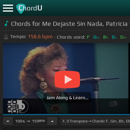
C
U
hord
Chords for Me Dejaste Sin Nada, Patricia T
158.6
bpm
Tempo:
Chords used:
F
G
B
E
D
m
b
b
m
Jam Along & Learn...
100
➙
159
BPM
%