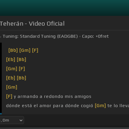
eherán - Video Oficial
Tuning:
Standard Tuning (EADGBE)
Capo:
+0
fret
[Bb]
[Gm]
[F]
[Eb]
[Bb]
[Gm]
[F]
[Eb]
[Bb]
[Gm]
[F]
y armando a redondo mis amigos
dónde está el amor para dónde cogió
[Gm]
te lo lle
en mi pecho se
[Eb]
esconde un
[Dm]