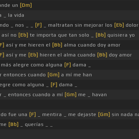
onde un
[Dm]
 _ la vida
ndo _ nos _ _
[F]
_ maltratan sin mejorar los
[Eb]
dolor
así no
[Eb]
te importa que tan solo _
[Bb]
quisiera yo
F]
así y me hieren el
[Bb]
alma cuando doy amor
F]
así y me
[Eb]
hieren el alma cuando
[Bb]
doy amor
o más alegre como alguna
[F]
dama _
ar entonces cuando
[Gm]
a mí me han
legre como alguna _
[F]
dama _
ar _ entonces cuando a mí
[Gm]
me _ havan
odo fue una
[F]
_ mentira _ me dejaste
[Gm]
sin nada n
 me
[Bb]
_ querías _ _