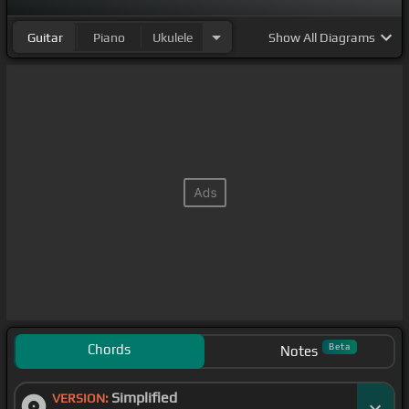
Guitar
Piano
Ukulele
Show
All Diagrams
Chords
Beta
Notes
Simplified
VERSION: