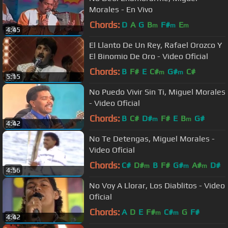
Morales - En Vivo
Chords:
D
A
G
B
F#
E
m
m
m
4:45
El Llanto De Un Rey, Rafael Orozco Y
El Binomio De Oro - Video Oficial
Chords:
B
F#
E
C#
G#
C#
m
m
5:15
No Puedo Vivir Sin Ti, Miguel Morales
- Video Oficial
Chords:
B
C#
D#
F#
E
B
G#
m
m
4:42
No Te Detengas, Miguel Morales -
Video Oficial
Chords:
C#
D#
B
F#
G#
A#
D#
m
m
m
4:56
No Voy A Llorar, Los Diablitos - Video
Oficial
Chords:
A
D
E
F#
C#
G
F#
m
m
4:42