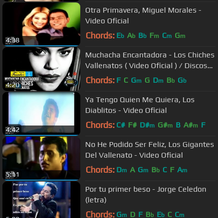
Otra Primavera, Miguel Morales -
Video Oficial
Chords:
E
A
B
F
C
G
b
b
b
m
m
m
4:38
Muchacha Encantadora - Los Chiches
Vallenatos ( Video Oficial ) / Discos
Fuentes
Chords:
F
C
G
G
D
B
G
m
m
b
b
4:20
Ya Tengo Quien Me Quiera, Los
Diablitos - Video Oficial
Chords:
C#
F#
D#
G#
B
A#
F
m
m
m
4:42
No He Podido Ser Feliz, Los Gigantes
Del Vallenato - Video Oficial
Chords:
D
A
G
B
C
F
A
m
m
b
m
5:11
Por tu primer beso - Jorge Celedon
(letra)
Chords:
G
D
F
B
E
C
C
m
b
b
m