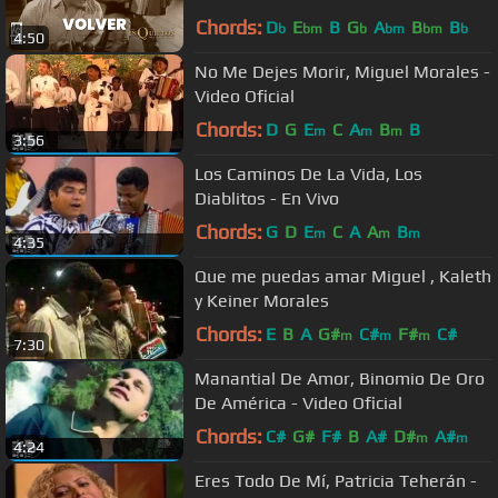
Chords:
D
E
B
G
A
B
B
b
bm
b
bm
bm
b
4:50
No Me Dejes Morir, Miguel Morales -
Video Oficial
Chords:
D
G
E
C
A
B
B
m
m
m
3:56
Los Caminos De La Vida, Los
Diablitos - En Vivo
Chords:
G
D
E
C
A
A
B
m
m
m
4:35
Que me puedas amar Miguel , Kaleth
y Keiner Morales
Chords:
E
B
A
G#
C#
F#
C#
m
m
m
7:30
Manantial De Amor, Binomio De Oro
De América - Video Oficial
Chords:
C#
G#
F#
B
A#
D#
A#
m
m
4:24
Eres Todo De Mí, Patricia Teherán -