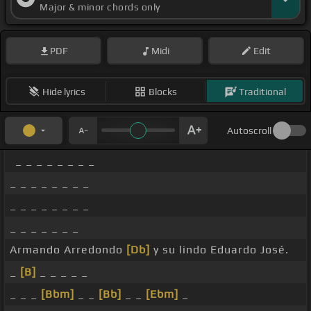
Major & minor chords only
PDF
Midi
Edit
Hide lyrics
Blocks
Traditional
Autoscroll
_ _ _ _ _ _ _ _
_ _ _ _ _ _ _ _
_ _ _ _ _ _ _ _
_ _ _ _ _ _ _
Armando Arredondo
[Db]
y su lindo Eduardo José.
_
[B]
_ _ _ _ _
_ _ _
[Bbm]
_ _
[Bb]
_ _
[Ebm]
_