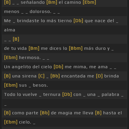
[B]
_ _ señalando
[Bm]
el camino
[Ebm]
menos _ _ doloroso. _ _
Me _ brindaste lo más tierno
[Db]
que nace del _
alma
_ _
[B]
de tu vida
[Bm]
me dices lo
[Bbm]
más duro y _
[Ebm]
hermoso. _ _
Un angelito del cielo
[Db]
me mima, me ama _ _
[B]
una sirena
[C]
_
[Bb]
encantada me
[D]
brinda
[Ebm]
sus _ besos.
Todo lo vuelve _ ternura
[Db]
con _ una _ palabra _
_
[B]
como parte
[Bb]
de magia me lleva
[B]
hasta el
[Ebm]
cielo. _