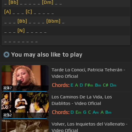
_
[Bb]
_ _ _ _ _
[Dm]
_ _
[A]
_ _ _
[C]
_ _ _ _ _
_ _ _
[Bb]
_ _ _ _
[Bbm]
_
_ _ _
[N]
_ _ _ _ _
_ _ _ _ _ _ _ _
You may also like to play
Tarde Lo Conocí, Patricia Teherán -
Video Oficial
Chords:
E
A
D
F#
B
C#
D
m
m
m
4:47
Los Caminos De La Vida, Los
Diablitos - Video Oficial
Chords:
D
E
G
C
A
A
B
m
m
m
4:32
Volver, Los Inquietos del Vallenato -
Video Oficial