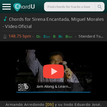
C
U
hord
Chords for Sirena Encantada, Miguel Morales
- Video Oficial
148.75
bpm
Standard Tuning (EADGBE)
D
E
B
B
B
b
bm
b
bm
Jam Along & Learn...
Armando Arredondo
[Db]
y su lindo Eduardo José.