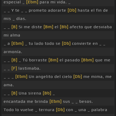
especial _
[Ebm]
para mi vida. _
_ _ Y te _ _ prometo adorarte
[Db]
hasta el fin de
mis _ días.
_ _
[B]
Si me diste
[Bm]
el
[Bb]
afecto que desviaba
mi alma
_ a
[Ebm]
_ tu lado todo se
[Db]
convierte en _ _
armonía.
_ _
[B]
_ Tú borraste
[Bm]
el pasado
[Bbm]
que me
_ _
[F]
lastimaba.
_ _ _
[Ebm]
Un angelito del cielo
[Db]
me mima, me
ama.
_ _
[B]
Una sirena
[Bb]
_
encantada me brinda
[Ebm]
sus _ _ besos.
Todo lo vuelve _ ternura
[Db]
con _ una _ palabra