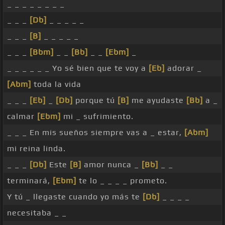
_ _ _ _ _ _ _ _
_ _ _
[Db]
_ _ _ _ _
_ _ _
[B]
_ _ _ _ _
_ _ _
[Bbm]
_ _
[Bb]
_ _
[Ebm]
_
_ _ _ _ _ _ Yo sé bien que te voy a
[Eb]
adorar _
[Abm]
toda la vida
_ _ _
[Eb]
_
[Db]
porque tú
[B]
me ayudaste
[Bb]
a _
calmar
[Ebm]
mi _ sufrimiento.
_ _ _ En mis sueños siempre vas a _ estar,
[Abm]
mi reina linda.
_ _ _
[Db]
Este
[B]
amor nunca _
[Bb]
_ _
terminará,
[Ebm]
te lo _ _ _ _ prometo.
Y tú _ llegaste cuando yo más te
[Db]
_ _ _ _
necesitaba _ _