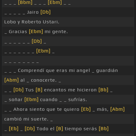
_ _ _
[Bbm]
_ _ _
[Ebm]
_ _
_ _ _ _ _ Jairo
[Db]
Lobo y Roberto Ustari.
_ Gracias
[Ebm]
mi gente.
_ _ _ _ _ _
[Db]
_
_ _ _ _ _ _ _
[Ebm]
_
_ _ _ _ _ _ _ _
_ _ _ Comprendí que eras mi angel _ guardián
[Abm]
al _ conocerte. _
_ _
[Db]
Tus
[B]
encantos me hicieron
[Bb]
_
_ soñar
[Ebm]
cuando _ _ sufrías.
_ _ Ahora siento que te quiero
[Eb]
_ más,
[Abm]
cambió mi suerte. _
_
[Eb]
_
[Db]
Todo el
[B]
tiempo serás
[Bb]