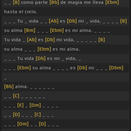
_ _
[B]
como parte
[Bb]
de magia me lleva
[Ebm]
hasta el cielo.
_ _ _ Tu _ vida _ _
[Ab]
es
[Db]
mi _ vida, _ _ _ _
[B]
su alma
[Bm]
_ _ _
[Ebm]
es mi alma. _ _ _ _
Tu vida _
[Ab]
es
[Db]
mi vida, _ _ _ _ _
[B]
su alma _ _ _
[Ebm]
es mi alma.
_ _ _ Tu vida
[Db]
es mi _ vida, _
_ _ _
[Ebm]
su alma _ _ _ _ es
[Db]
mi _ _ _
[Dbm]
_
[Bb]
alma. _ _ _ _ _ _
_ _
[C]
_ _ _ _ _ _
_ _ _
[E]
_
[Dm]
_ _ _ _
_ _
[D]
_ _ _
[C]
_ _ _
_ _ _
[Dm]
_ _
[D]
_ _ _