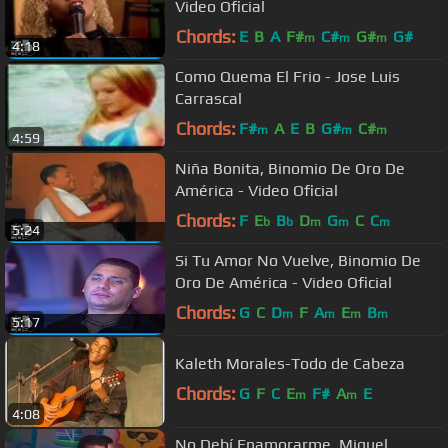
Video Oficial
Chords:
E
B
A
F#
C#
G#
G#
m
m
m
4:18
Como Quema El Frio - Jose Luis
Carrascal
Chords:
F#
A
E
B
G#
C#
m
m
m
4:59
Niña Bonita, Binomio De Oro De
América - Video Oficial
Chords:
F
E
B
D
G
C
C
b
b
m
m
m
5:24
Si Tu Amor No Vuelve, Binomio De
Oro De América - Video Oficial
Chords:
G
C
D
F
A
E
B
m
m
m
m
5:17
Kaleth Morales-Todo de Cabeza
Chords:
G
F
C
E
F#
A
E
m
m
4:08
No Debí Enamorarme, Miguel