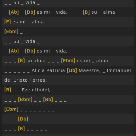
_ _ Su _ vida _
_
[Ab]
_
[Db]
es mi _ vida, _ _ _
[B]
su _ alma _ _ _
[F]
es mi _ alma.
[Ebm]
_
_ _ Su _ vida _
_
[Ab]
_
[Db]
es mi _ vida, _
_ _ _
[B]
su alma _ _ _
[Ebm]
es mi _ alma.
_ _ _ _ _ _ Alicia Patricia
[Db]
Maestre, _ Immanuel
del Cristo Torres,
[B]
_ _ Ezeintimiel, _
_ _ _
[Bbm]
_ _
[Bb]
_ _ _
[Ebm]
_ _ _ _ _ _ _ _
_ _ _
[Db]
_ _ _ _ _
_ _ _
[B]
_ _ _ _ _