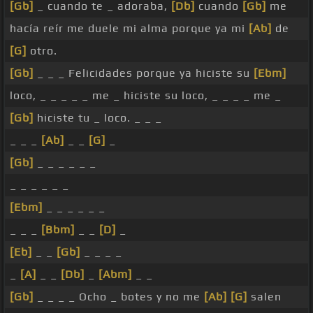
[Gb]
_ cuando te _ adoraba,
[Db]
cuando
[Gb]
me
hacía reír me duele mi alma porque ya mi
[Ab]
de
[G]
otro.
[Gb]
_ _ _ Felicidades porque ya hiciste su
[Ebm]
loco, _ _ _ _ _ me _ hiciste su loco, _ _ _ _ me _
[Gb]
hiciste tu _ loco. _ _ _
_ _ _
[Ab]
_ _
[G]
_
[Gb]
_ _ _ _ _ _
_ _ _ _ _ _
[Ebm]
_ _ _ _ _ _
_ _ _
[Bbm]
_ _
[D]
_
[Eb]
_ _
[Gb]
_ _ _ _
_
[A]
_ _
[Db]
_
[Abm]
_ _
[Gb]
_ _ _ _ Ocho _ botes y no me
[Ab]
[G]
salen