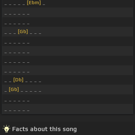
_ _ _ _ _
[Ebm]
_
_ _ _ _ _ _
_ _ _ _ _ _
_ _ _
[Gb]
_ _ _
_ _ _ _ _ _
_ _ _ _ _ _
_ _ _ _ _ _
_ _ _ _ _ _
_ _
[Db]
_ _ _ _
_
[Gb]
_ _ _ _ _
_ _ _ _ _ _
_ _ _ _ _ _
Facts about this song