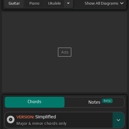
Guitar
Piano
Ukulele
Show
All Diagrams
Chords
Beta
Notes
Simplified
VERSION:
Major & minor chords only