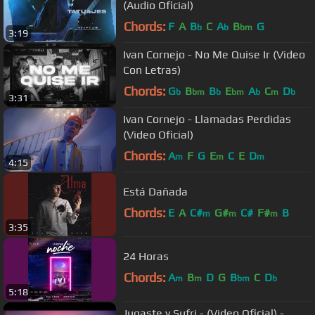
(Audio Oficial)
Chords:
F
A
B
C
A
B
G
b
b
bm
3:19
Ivan Cornejo - No Me Quise Ir (Video
Con Letras)
Chords:
G
B
B
E
A
C
D
b
bm
b
bm
b
m
b
3:31
Ivan Cornejo - Llamadas Perdidas
(Video Oficial)
Chords:
A
F
G
E
C
E
D
m
m
m
4:15
Está Dañada
Chords:
E
A
C#
G#
C#
F#
B
m
m
m
3:35
24 Horas
Chords:
A
B
D
G
B
C
D
m
m
bm
b
5:18
Jugaste y Sufri - (Video Oficial) -