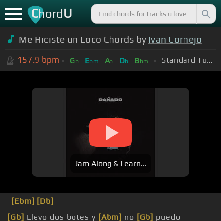
C
U
hord
Me Hiciste un Loco Chords by
Ivan Cornejo
157.9
bpm
Standard Tuning (EADGBE)
G
E
A
D
B
b
bm
b
b
bm
Jam Along & Learn...
[Ebm]
[Db]
[Gb]
Llevo dos botes y
[Abm]
no
[Gb]
puedo