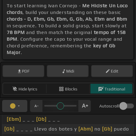
To start learning Ivan Cornejo -
Me Hiciste Un Loco
chords
, build your understanding on these basic
chords - D, Ebm, Gb, Ebm, G, Gb, Ab, Ebm and Bbm
in sequence. To build a solid grasp, start slowly at
78 BPM
and then match the original
tempo of 158
BPM
. Configure the capo to your vocal range and
chord preference, remembering the
key of Gb
Major
.
PDF
Midi
Edit
Hide lyrics
Blocks
Traditional
Autoscroll
[Ebm]
_ _ _
[Db]
_ _ _
[Gb]
_ _ _ _ Llevo dos botes y
[Abm]
no
[Gb]
puedo