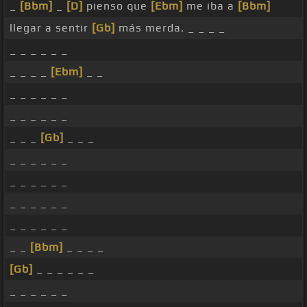
_
[Bbm]
_
[D]
pienso que
[Ebm]
me iba a
[Bbm]
llegar a sentir
[Gb]
más merda. _ _ _ _
_ _ _ _ _ _
_ _ _ _
[Ebm]
_ _
_ _ _ _ _ _
_ _ _ _ _ _
_ _ _
[Gb]
_ _ _
_ _ _ _ _ _
_ _ _ _ _ _
_ _ _ _ _ _
_ _ _ _ _ _
_ _
[Bbm]
_ _ _ _
[Gb]
_ _ _ _ _ _
_ _ _ _ _ _