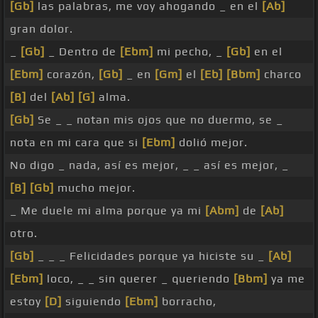
[Gb]
las palabras, me voy ahogando _ en el
[Ab]
gran dolor.
_
[Gb]
_ Dentro de
[Ebm]
mi pecho, _
[Gb]
en el
[Ebm]
corazón,
[Gb]
_ en
[Gm]
el
[Eb]
[Bbm]
charco
[B]
del
[Ab]
[G]
alma.
[Gb]
Se _ _ notan mis ojos que no duermo, se _
nota en mi cara que si
[Ebm]
dolió mejor.
No digo _ nada, así es mejor, _ _ así es mejor, _
[B]
[Gb]
mucho mejor.
_ Me duele mi alma porque ya mi
[Abm]
de
[Ab]
otro.
[Gb]
_ _ _ Felicidades porque ya hiciste su _
[Ab]
[Ebm]
loco, _ _ sin querer _ queriendo
[Bbm]
ya me
estoy
[D]
siguiendo
[Ebm]
borracho,