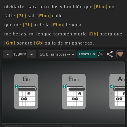
olvidarte, saca otro dos y también que
[Ebm]
no
falte
[Gb]
sal,
[Ebm]
chile
que me
[Gb]
arde la
[Ebm]
lengua.
me besas, mi lengua también moría
[Db]
hasta que
[Gm]
sangre
[Gb]
salía de mi páncreas.
Cuando mi alma sacaste de
[Ebm]
mi vida, mi alma
Lyrics
On
158
BPM
hacía caminar la noche y vía como loco usando
[Db]
a alguien para
[Gb]
G
E
A
b
bm
b
amar.
2
6
4
botes, las
[Ab]
memorias
[Gm]
1
1
1
1
1
1
1
1
1
1
1
2
2
2
[Gb]
pegan más fuerte, el dolor en mi pecho pero
3
4
3
4
3
4
tengo que ser valiente.