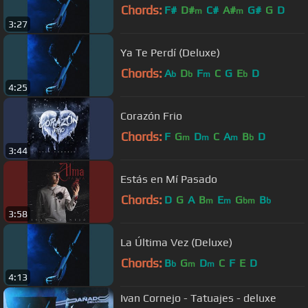
Chords:
F#
D#
C#
A#
G#
G
D
m
m
3:27
Ya Te Perdí (Deluxe)
Chords:
A
D
F
C
G
E
D
b
b
m
b
4:25
Corazón Frio
Chords:
F
G
D
C
A
B
D
m
m
m
b
3:44
Estás en Mí Pasado
Chords:
D
G
A
B
E
G
B
m
m
bm
b
3:58
La Última Vez (Deluxe)
Chords:
B
G
D
C
F
E
D
b
m
m
4:13
Ivan Cornejo - Tatuajes - deluxe