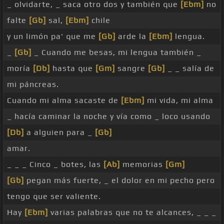
_ olvidarte, _ saca otro dos y también que
[Ebm]
no
falte
[Gb]
sal,
[Ebm]
chile
y un limón pa' que me
[Gb]
arde la
[Ebm]
lengua.
_
[Gb]
_ Cuando me besas, mi lengua también _
moría
[Db]
hasta que
[Gm]
sangre
[Gb]
_ _ salía de
mi páncreas.
Cuando mi alma sacaste de
[Ebm]
mi vida, mi alma
_ hacía caminar la noche y vía como _ loco usando
[Db]
a alguien para _
[Gb]
amar.
_ _ _ Cinco _ botes, las
[Ab]
memorias
[Gm]
[Gb]
pegan más fuerte, _ el dolor en mi pecho pero
tengo que ser valiente.
Hay
[Ebm]
varias palabras que no te alcances, _ _ _