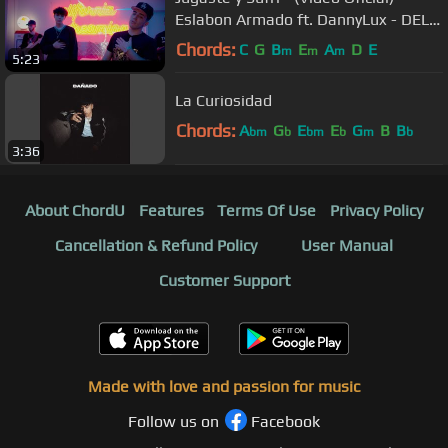
Eslabon Armado ft. DannyLux - DEL
Records 2021
Chords:
C
G
B
E
A
D
E
m
m
m
5:23
La Curiosidad
Chords:
A
G
E
E
G
B
B
bm
b
bm
b
m
b
3:36
About ChordU
Features
Terms Of Use
Privacy Policy
Cancellation & Refund Policy
User Manual
Customer Support
Made with love and passion for music
Follow us on
Facebook