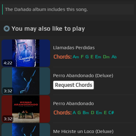
The Dañado album includes this song.
You may also like to play
Llamadas Perdidas
Chords:
A
F
G
E
E
D
A
m
m
m
b
4:22
Perro Abandonado (Deluxe)
Request Chords
3:32
Perro Abandonado
Chords:
A
G
B
D
E
E
C#
m
m
3:32
Me Hiciste un Loco (Deluxe)