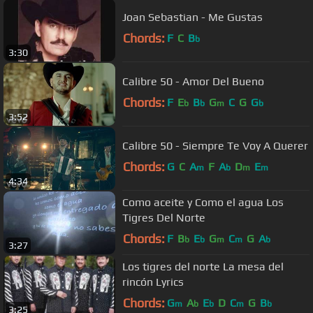
Joan Sebastian - Me Gustas
Chords:
F
C
B
b
3:30
Calibre 50 - Amor Del Bueno
Chords:
F
E
B
G
C
G
G
b
b
m
b
3:52
Calibre 50 - Siempre Te Voy A Querer
Chords:
G
C
A
F
A
D
E
m
b
m
m
4:34
Como aceite y Como el agua Los
Tigres Del Norte
Chords:
F
B
E
G
C
G
A
b
b
m
m
b
3:27
Los tigres del norte La mesa del
rincón Lyrics
Chords:
G
A
E
D
C
G
B
m
b
b
m
b
3:25