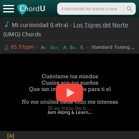
C
U
hord
Mi curiosidad (Letra) -
Los Tigres del Norte
(UMG) Chords
85.9
bpm
Standard Tuning (EADGBE)
A
G
A
B
E
b
bm
m
Jam Along & Learn...
[A]