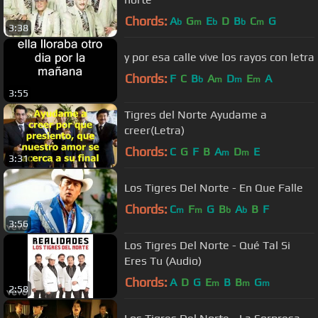
Chords:
A
G
E
D
B
C
G
b
m
b
b
m
3:38
y por esa calle vive los rayos con letra
Chords:
F
C
B
A
D
E
A
b
m
m
m
3:55
Tigres del Norte Ayudame a
creer(Letra)
Chords:
C
G
F
B
A
D
E
m
m
3:31
Los Tigres Del Norte - En Que Falle
Chords:
C
F
G
B
A
B
F
m
m
b
b
3:56
Los Tigres Del Norte - Qué Tal Si
Eres Tu (Audio)
Chords:
A
D
G
E
B
B
G
m
m
m
2:58