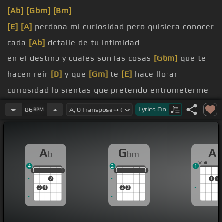
[Ab]
[Gbm]
[Bm]
[E]
[A]
perdona mi curiosidad pero quisiera conocer
cada
[Ab]
detalle de tu intimidad
en el destino y cuáles son las cosas
[Gbm]
que te
hacen reír
[D]
y que
[Gm]
te
[E]
hace llorar
curiosidad lo sientas que pretendo entrometerme
[Ab]
en tu privacidad
Lyrics
On
86
BPM
ansiedad
ser tu
[Ab]
dueño
A
G
A
b
bm
déjame saber de que manera te
[Ab]
entretienes
4
2
1
1
1
1
1
1
1
1
1
1
1
1
2
1
2
3
4
2
3