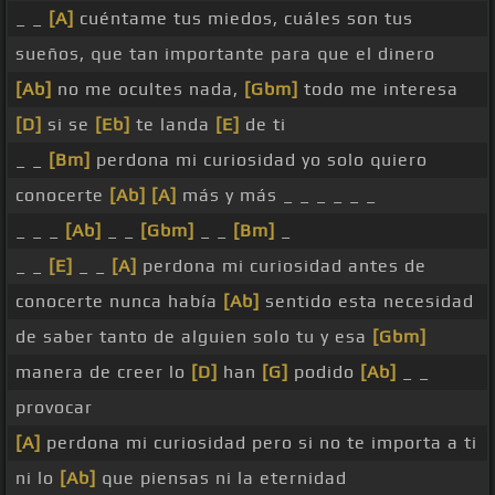
_ _
[A]
cuéntame tus miedos, cuáles son tus
sueños, que tan importante para que el dinero
[Ab]
no me ocultes nada,
[Gbm]
todo me interesa
[D]
si se
[Eb]
te landa
[E]
de ti
_ _
[Bm]
perdona mi curiosidad yo solo quiero
conocerte
[Ab]
[A]
más y más _ _ _ _ _ _
_ _ _
[Ab]
_ _
[Gbm]
_ _
[Bm]
_
_ _
[E]
_ _
[A]
perdona mi curiosidad antes de
conocerte nunca había
[Ab]
sentido esta necesidad
de saber tanto de alguien solo tu y esa
[Gbm]
manera de creer lo
[D]
han
[G]
podido
[Ab]
_ _
provocar
[A]
perdona mi curiosidad pero si no te importa a ti
ni lo
[Ab]
que piensas ni la eternidad