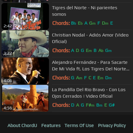
Tigres del Norte - Ni parientes
somos
Chords:
B
E
A
G
F
D
E
b
b
m
m
2:42
Christian Nodal - Adiós Amor (Video
Oficial)
Chords:
A
D
G
E
B
A
G
m
b
m
3:22
Alejandro Fernández - Para Sacarte
De Mi Vida ft. Los Tigres Del Norte
(Video Oficial)
Chords:
G
A
F
C
E
E
D
m
m
m
4:06
La Pandilla Del Rio Bravo - Con Los
Ojos Cerrados | Video Oficial
Chords:
D
A
G
F#
B
E
G#
m
m
4:56
About ChordU
Features
Terms Of Use
Privacy Policy