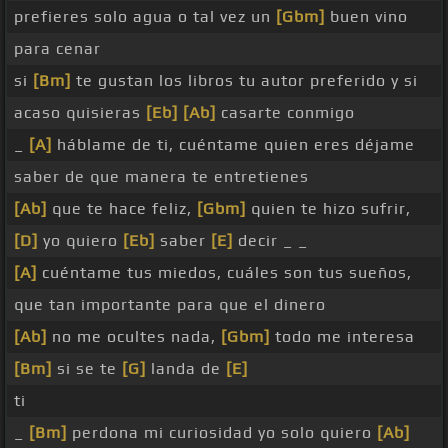
prefieres solo agua o tal vez un
[Gbm]
buen vino
para cenar
si
[Bm]
te gustan los libros tu autor preferido y si
acaso quisieras
[Eb]
[Ab]
casarte conmigo
_
[A]
háblame de ti, cuéntame quien eres déjame
saber de que manera te entretienes
[Ab]
que te hace feliz,
[Gbm]
quien te hizo sufrir,
[D]
yo quiero
[Eb]
saber
[E]
decir _ _
[A]
cuéntame tus miedos, cuáles son tus sueños,
que tan importante para que el dinero
[Ab]
no me ocultes nada,
[Gbm]
todo me interesa
[Bm]
si se te
[G]
landa de
[E]
ti
_
[Bm]
perdona mi curiosidad yo solo quiero
[Ab]