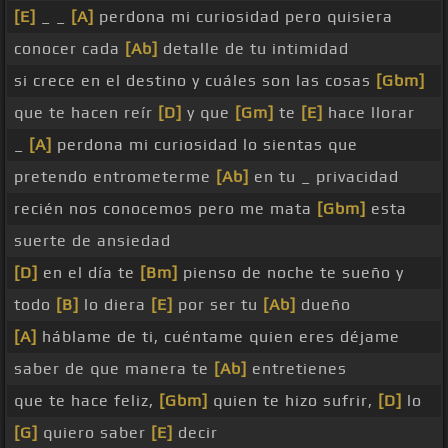
[E]
_ _
[A]
perdona mi curiosidad pero quisiera
conocer cada
[Ab]
detalle de tu intimidad
si crece en el destino y cuáles son las cosas
[Gbm]
que te hacen reír
[D]
y que
[Gm]
te
[E]
hace llorar
_
[A]
perdona mi curiosidad lo sientas que
pretendo entrometerme
[Ab]
en tu _ privacidad
recién nos conocemos pero me mata
[Gbm]
esta
suerte de ansiedad
[D]
en el día te
[Bm]
pienso de noche te sueño y
todo
[B]
lo diera
[E]
por ser tu
[Ab]
dueño
[A]
háblame de ti, cuéntame quien eres déjame
saber de que manera te
[Ab]
entretienes
que te hace feliz,
[Gbm]
quien te hizo sufrir,
[D]
lo
[G]
quiero saber
[E]
decir