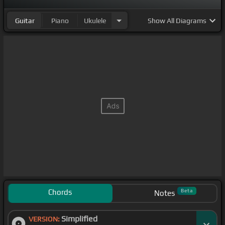
Guitar
Piano
Ukulele
Show
All Diagrams
Chords
Beta
Notes
Simplified
VERSION: