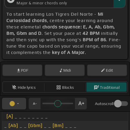
Major & minor chords only
To start learning Los Tigres Del Norte -
Mi
Curiosidad chords
, centre your learning around
these elemetal
chords sequence: E, A, Ab, Gbm,
Bm, Gbm and D
. Set your pace at
42 BPM
initially
and then sync up with the song's
BPM of 86
. Fine-
tune the capo based on your vocal range, ensuring
it complements the
key of A Major
.
PDF
Midi
Edit
Hide lyrics
Blocks
Traditional
Autoscroll
[A]
_ _ _ _ _ _ _ _
_
[Ab]
_ _
[Gbm]
_ _
[Bm]
_ _ _