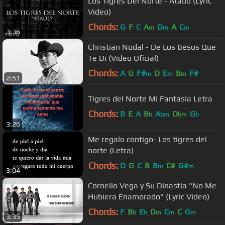
Los Tigres Del Norte - Ataúd (Lyric
Video)
Chords:
G
F
C
A
D
A
C
m
m
m
3:36
Christian Nodal - De Los Besos Que
Te Di (Video Oficial)
Chords:
A
G
F#
D
E
B
F#
m
m
m
2:51
Tigres del Norte Mi Fantasia Letra
Chords:
B
E
A
B
A
D
G
b
bm
bm
b
3:26
Me regalo contigo- Los tigres del
norte (Letra)
Chords:
D
G
C
B
B
C#
G#
m
m
3:04
Cornelio Vega y Su Dinastia "No Me
Hubiera Enamorado" (Lyric Video)
Chords:
F
B
E
D
C
C
G
b
b
m
m
m
3:35