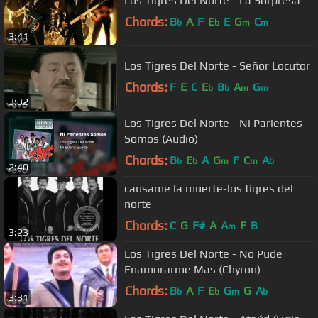
Los Tigres Del Norte - La Sorpresa
Chords:
B
A
F
E
E
G
C
b
b
m
m
3:41
Los Tigres Del Norte - Señor Locutor
Chords:
F
E
C
E
B
A
G
b
b
m
m
3:32
Los Tigres Del Norte - Ni Parientes
Somos (Audio)
Chords:
B
E
A
G
F
C
A
b
b
m
m
b
2:40
causame la muerte-los tigres del
norte
Chords:
C
G
F#
A
A
F
B
m
3:23
Los Tigres Del Norte - No Pude
Enamorarme Mas (Chyron)
Chords:
B
A
F
E
G
G
A
b
b
m
b
3:31