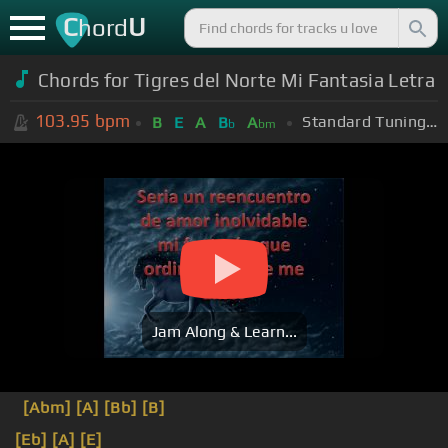
C
U
hord
Chords for Tigres del Norte Mi Fantasia Letra
103.95
bpm
Standard Tuning (EADGBE)
B
E
A
B
A
b
bm
Jam Along & Learn...
[Abm]
[A]
[Bb]
[B]
[Eb]
[A]
[E]