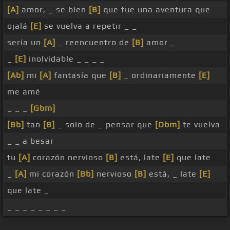
[A]
amor, _ se bien
[B]
que fue una aventura que
ojalá
[E]
se vuelva a repetir _ _
sería un
[A]
_ reencuentro de
[B]
amor _
_
[E]
inolvidable _ _ _ _
[Ab]
mi
[A]
fantasía que
[B]
_ ordinariamente
[E]
me amé
_ _ _
[Gbm]
[Bb]
tan
[B]
_ solo de _ pensar que
[Dbm]
te vuelva
_ _ a besar
tu
[A]
corazón nervioso
[B]
está, late
[E]
que late
_
[A]
mi corazón
[Bb]
nervioso
[B]
está, _ late
[E]
que late _
_ _ _ _ _ _ _ _