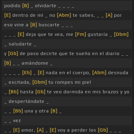
podido
[B]
_ olvidarte _ _ _ _
[E]
dentro de mí _ no
[Abm]
te sabes, _ _
[A]
por
eso vine a
[B]
buscarte _ _ _
_ _ _
[E]
deja que te vea, me
[Fm]
gustaría _
[Dbm]
_ saludarte _
y
[Gb]
de paso decirte que te sueño en el diario _ _
[B]
_ _ amándome _
_ _ _ _
[Eb]
_
[E]
nada en el cuerpo,
[Abm]
desnuda
_ excitada,
[Dbm]
tu rompes mi piel
_
[Bb]
hasta
[Gb]
te veo dormida en mis brazos y yo
_ despertándote _
_ _
[Bb]
una y otra
[B]
_
_ _ vez
_ _
[E]
amor,
[A]
_
[E]
voy a perder los
[Gb]
_ _ _