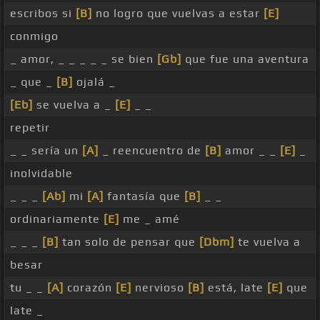
escribos si
[B]
no logro que vuelvas a estar
[E]
conmigo
_ amor, _ _ _ _ _ se bien
[Gb]
que fue una aventura
_ que _
[B]
ojalá _
[Eb]
se vuelva a _
[E]
_ _
repetir
_ _ sería un
[A]
_ reencuentro de
[B]
amor _ _
[E]
_
inolvidable
_ _ _
[Ab]
mi
[A]
fantasía que
[B]
_ _
ordinariamente
[E]
me _ amé
_ _ _
[B]
tan solo de pensar que
[Dbm]
te vuelva a
besar
tu _ _
[A]
corazón
[E]
nervioso
[B]
está, late
[E]
que
late _