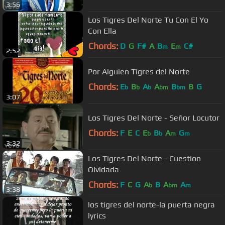
3:56
Los Tigres Del Norte Tu Con El Yo
Con Ella
Chords:
D
G
F#
A
B
E
C#
m
m
2:52
Por Alguien Tigres del Norte
Chords:
E
B
A
A
B
B
G
b
b
b
bm
bm
3:07
Los Tigres Del Norte - Señor Locutor
Chords:
F
E
C
E
B
A
G
b
b
m
m
3:32
Los Tigres Del Norte - Cuestion
Olvidada
Chords:
F
C
G
A
B
A
A
b
bm
m
3:38
los tigres del norte-la puerta negra
lyrics