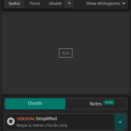
Guitar
Piano
Ukulele
Show
All Diagrams
Chords
Beta
Notes
Simplified
VERSION:
Major & minor chords only