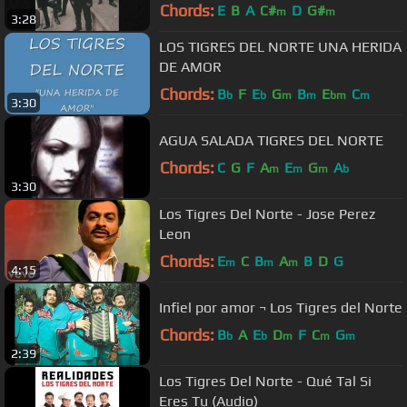
Chords:
E
B
A
C#
D
G#
m
m
3:28
LOS TIGRES DEL NORTE UNA HERIDA
DE AMOR
Chords:
B
F
E
G
B
E
C
b
b
m
m
bm
m
3:30
AGUA SALADA TIGRES DEL NORTE
Chords:
C
G
F
A
E
G
A
m
m
m
b
3:30
Los Tigres Del Norte - Jose Perez
Leon
Chords:
E
C
B
A
B
D
G
m
m
m
4:15
Infiel por amor ¬ Los Tigres del Norte
Chords:
B
A
E
D
F
C
G
b
b
m
m
m
2:39
Los Tigres Del Norte - Qué Tal Si
Eres Tu (Audio)