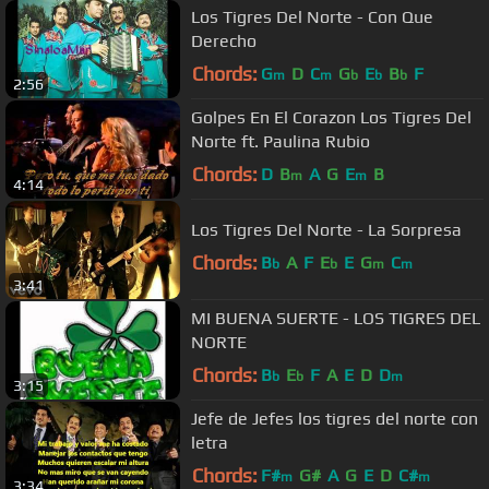
Los Tigres Del Norte - Con Que
Derecho
Chords:
G
D
C
G
E
B
F
m
m
b
b
b
2:56
Golpes En El Corazon Los Tigres Del
Norte ft. Paulina Rubio
Chords:
D
B
A
G
E
B
m
m
4:14
Los Tigres Del Norte - La Sorpresa
Chords:
B
A
F
E
E
G
C
b
b
m
m
3:41
MI BUENA SUERTE - LOS TIGRES DEL
NORTE
Chords:
B
E
F
A
E
D
D
b
b
m
3:15
Jefe de Jefes los tigres del norte con
letra
Chords:
F#
G#
A
G
E
D
C#
m
m
3:34