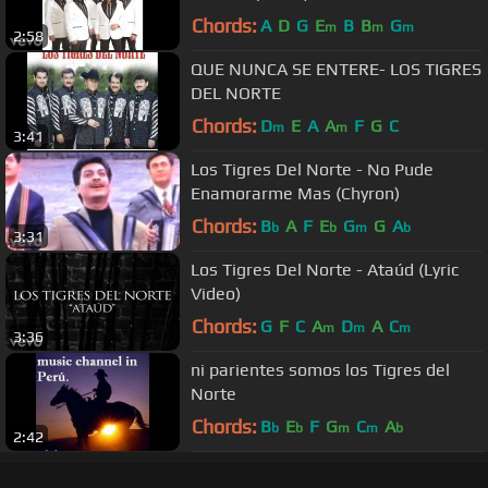
Chords:
A
D
G
E
B
B
G
m
m
m
2:58
QUE NUNCA SE ENTERE- LOS TIGRES
DEL NORTE
Chords:
D
E
A
A
F
G
C
m
m
3:41
Los Tigres Del Norte - No Pude
Enamorarme Mas (Chyron)
Chords:
B
A
F
E
G
G
A
b
b
m
b
3:31
Los Tigres Del Norte - Ataúd (Lyric
Video)
Chords:
G
F
C
A
D
A
C
m
m
m
3:36
ni parientes somos los Tigres del
Norte
Chords:
B
E
F
G
C
A
b
b
m
m
b
2:42