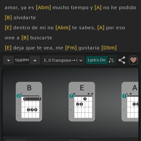
amor, ya es
[Abm]
mucho tiempo y
[A]
no he podido
[B]
olvidarte
[E]
dentro de mí no
[Abm]
te sabes,
[A]
por eso
vine a
[B]
buscarte
[E]
deja que te vea, me
[Fm]
gustaría
[Dbm]
saludarte
Lyrics
On
104
BPM
y
[Gb]
de paso decirte que te sueño en el diario
[B]
amándome
B
E
A
[Eb]
[E]
nada en el cuerpo,
[Abm]
desnuda
2
1
1
excitada,
[Dbm]
tu rompes mi piel
1
1
1
1
1
2
3
1
2
en mis brazos y yo despertándote
2
3
4