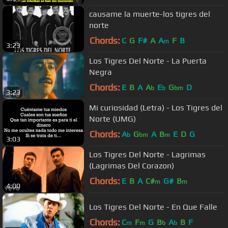
causame la muerte-los tigres del
norte
Chords:
C
G
F#
A
A
F
B
m
3:23
Los Tigres Del Norte - La Puerta
Negra
Chords:
E
B
A
A
E
G
D
b
b
bm
3:23
Mi curiosidad (Letra) - Los Tigres del
Norte (UMG)
Chords:
A
G
A
B
E
D
G
b
bm
m
3:03
Los Tigres Del Norte - Lagrimas
(Lagrimas Del Corazon)
Chords:
E
B
A
C#
G#
B
m
m
4:00
Los Tigres Del Norte - En Que Falle
Chords:
C
F
G
B
A
B
F
m
m
b
b