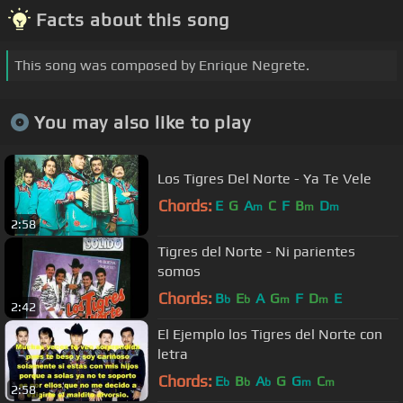
Facts about this song
This song was composed by Enrique Negrete.
You may also like to play
Los Tigres Del Norte - Ya Te Vele
Chords:
E
G
A
C
F
B
D
m
m
m
2:58
Tigres del Norte - Ni parientes
somos
Chords:
B
E
A
G
F
D
E
b
b
m
m
2:42
El Ejemplo los Tigres del Norte con
letra
Chords:
E
B
A
G
G
C
b
b
b
m
m
2:58