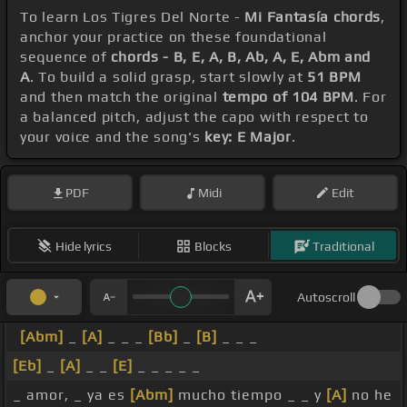
To learn Los Tigres Del Norte -
Mi Fantasía chords
,
anchor your practice on these foundational
sequence of
chords - B, E, A, B, Ab, A, E, Abm and
A
. To build a solid grasp, start slowly at
51 BPM
and then match the original
tempo of 104 BPM
. For
a balanced pitch, adjust the capo with respect to
your voice and the song's
key: E Major
.
PDF
Midi
Edit
Hide lyrics
Blocks
Traditional
Autoscroll
[Abm]
_
[A]
_ _ _
[Bb]
_
[B]
_ _ _
[Eb]
_
[A]
_ _
[E]
_ _ _ _ _
_ amor, _ ya es
[Abm]
mucho tiempo _ _ y
[A]
no he