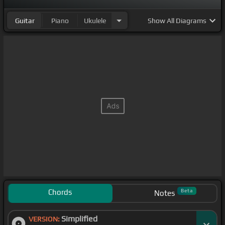
metido en nuestro corazón de una forma
Guitar
Piano
Ukulele
Show
All Diagrams
Chords
Beta
Notes
Simplified
VERSION: