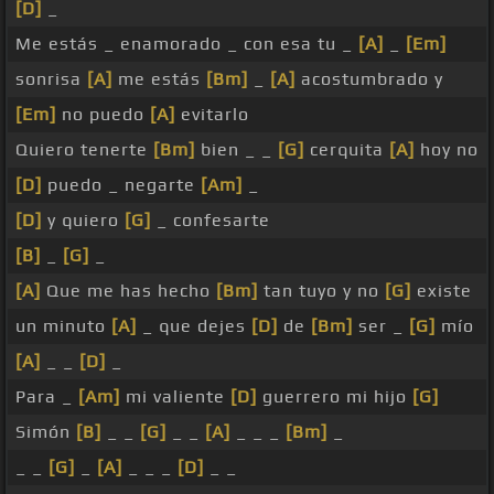
[D]
_
Me estás _ enamorado _ con esa tu _
[A]
_
[Em]
sonrisa
[A]
me estás
[Bm]
_
[A]
acostumbrado y
[Em]
no puedo
[A]
evitarlo
Quiero tenerte
[Bm]
bien _ _
[G]
cerquita
[A]
hoy no
[D]
puedo _ negarte
[Am]
_
[D]
y quiero
[G]
_ confesarte
[B]
_
[G]
_
[A]
Que me has hecho
[Bm]
tan tuyo y no
[G]
existe
un minuto
[A]
_ que dejes
[D]
de
[Bm]
ser _
[G]
mío
[A]
_ _
[D]
_
Para _
[Am]
mi valiente
[D]
guerrero mi hijo
[G]
Simón
[B]
_ _
[G]
_ _
[A]
_ _ _
[Bm]
_
_ _
[G]
_
[A]
_ _ _
[D]
_ _