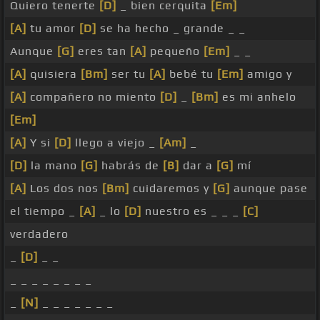
Quiero tenerte
[D]
_ bien cerquita
[Em]
[A]
tu amor
[D]
se ha hecho _ grande _ _
Aunque
[G]
eres tan
[A]
pequeño
[Em]
_ _
[A]
quisiera
[Bm]
ser tu
[A]
bebé tu
[Em]
amigo y
[A]
compañero no miento
[D]
_
[Bm]
es mi anhelo
[Em]
[A]
Y si
[D]
llego a viejo _
[Am]
_
[D]
la mano
[G]
habrás de
[B]
dar a
[G]
mí
[A]
Los dos nos
[Bm]
cuidaremos y
[G]
aunque pase
el tiempo _
[A]
_ lo
[D]
nuestro es _ _ _
[C]
verdadero
_
[D]
_ _
_ _ _ _ _ _ _ _
_
[N]
_ _ _ _ _ _ _