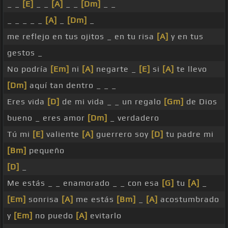
_ _
[E]
_ _
[A]
_ _
[Dm]
_ _
_ _ _ _ _
[A]
_
[Dm]
_
me reflejo en tus ojitos _ en tu risa
[A]
y en tus
gestos _
No podría
[Em]
ni
[A]
negarte _
[E]
si
[A]
te llevo
[Dm]
aquí tan dentro _ _ _
Eres vida
[D]
de mi vida _ _ un regalo
[Gm]
de Dios
bueno _ eres amor
[Dm]
_ verdadero
Tú mi
[E]
valiente
[A]
guerrero soy
[D]
tu padre mi
[Bm]
pequeño
[D]
_
Me estás _ _ enamorado _ _ con esa
[G]
tu
[A]
_
[Em]
sonrisa
[A]
me estás
[Bm]
_
[A]
acostumbrado
y
[Em]
no puedo
[A]
evitarlo