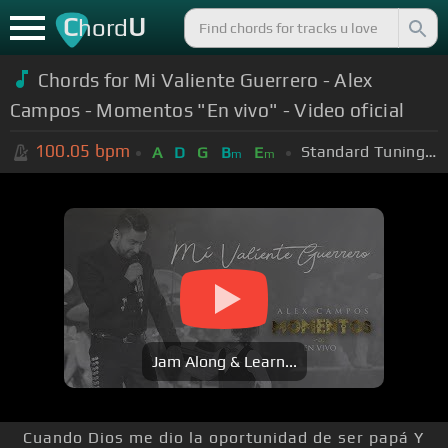
C
U
hord
Chords for Mi Valiente Guerrero - Alex
Campos - Momentos "En vivo" - Video oficial
100.05
bpm
Standard Tuning (EADGBE)
A
D
G
B
E
m
m
Jam Along & Learn...
Cuando Dios me dio la oportunidad de ser papá Y