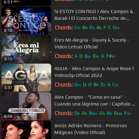
6:51
SI ESTOY CONTIGO I Alex Campos &
Barak I El Concierto Derroche de
Amor (HD)
Chords:
C
B
E
A
F
C
D
m
b
b
b
m
4:18
Eres Mi Alegría - Dauny & Sucely -
Video Letras Oficial
Chords:
A
D
B
E
G
F#
m
m
m
3:15
AGUA - Alex Campos & Angie Rose l
Videoclip Oficial 2022
Chords:
G
D
G
B
E
A
C
m
b
b
m
3:37
Alex Campos - "Como en casa" -
Cuando una lágrima cae | Capítulo 12
- Video Devocional
Chords:
D
A
B
G
B
E
F
b
b
bm
b
b
bm
m
8:58
Jesús Adrián Romero - Princesas
Mágicas (Video Oficial)