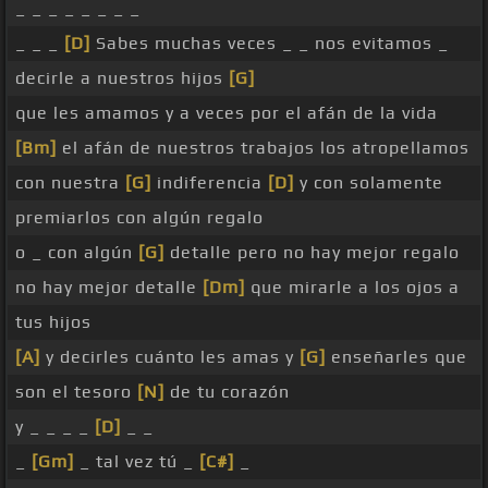
_ _ _ _ _ _ _ _
_ _ _
[D]
Sabes muchas veces _ _ nos evitamos _
decirle a nuestros hijos
[G]
que les amamos y a veces por el afán de la vida
[Bm]
el afán de nuestros trabajos los atropellamos
con nuestra
[G]
indiferencia
[D]
y con solamente
premiarlos con algún regalo
o _ con algún
[G]
detalle pero no hay mejor regalo
no hay mejor detalle
[Dm]
que mirarle a los ojos a
tus hijos
[A]
y decirles cuánto les amas y
[G]
enseñarles que
son el tesoro
[N]
de tu corazón
y _ _ _ _
[D]
_ _
_
[Gm]
_ tal vez tú _
[C#]
_