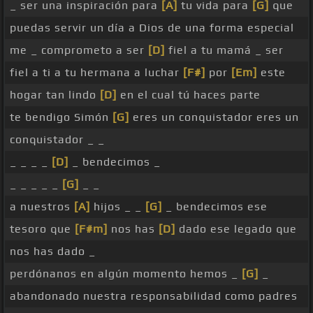
_ ser una inspiración para
[A]
tu vida para
[G]
que
puedas servir un día a Dios de una forma especial
me _ comprometo a ser
[D]
fiel a tu mamá _ ser
fiel a ti a tu hermana a luchar
[F#]
por
[Em]
este
hogar tan lindo
[D]
en el cual tú haces parte
te bendigo Simón
[G]
eres un conquistador eres un
conquistador _ _
_ _ _ _
[D]
_ bendecimos _
_ _ _ _ _
[G]
_ _
a nuestros
[A]
hijos _ _
[G]
_ bendecimos ese
tesoro que
[F#m]
nos has
[D]
dado ese legado que
nos has dado _
perdónanos en algún momento hemos _
[G]
_
abandonado nuestra responsabilidad como padres