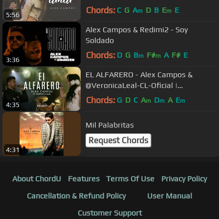
Chords:
C
G
A
D
B
E
E
m
m
5:56
Alex Campos & Redimi2 - Soy
Soldado
Chords:
D
G
B
F#
A
F#
E
m
m
3:36
EL ALFARERO - Alex Campos &
@VeronicaLeal-CL-Oficial |
Momentos "En vivo" (Vídeo Oficial)
Chords:
G
D
C
A
D
A
E
m
m
m
4:35
Mil Palabritas
Request Chords
4:31
About ChordU
Features
Terms Of Use
Privacy Policy
Cancellation & Refund Policy
User Manual
Customer Support