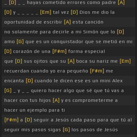
_
[D]
_ _ hayas cometido errores como padre
[A]
[D]
y _ _ _ _ _
[Em]
tal vez
[D]
Dios me dio la
oportunidad de escribir
[A]
esta canción
no solamente para decirle a mi Simón que lo
[D]
amo
[G]
que es un conquistador que se metió en mi
[D]
corazón de una
[F#m]
forma especial
que
[D]
sus ojitos que su
[A]
boca su nariz me
[Em]
recuerdan cuando yo era pequeño
[F#m]
me
encanta
[D]
cuando le dicen ese es un mini Alex
[G]
_ y _ _ quiero hacer algo que sé que tú vas a
hacer con tus hijos
[A]
y es comprometerme a
hacer un ejemplo para ti
[F#m]
a
[D]
seguir a Jesús cada paso para que tú al
seguir mis pasos sigas
[G]
los pasos de Jesús