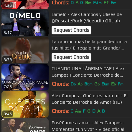
Chords:
D
A
G
B
F#
F#
E
m
m
m
4:35
Dímelo - Alex Campos y Ulises de
@RescateRock (Videoclip Oficial)
Request Chords
3:17
La canción más bella para dedicar a
tus hijos/ El regalo más Grande/
Angel Melo
Request Chords
3:39
CUANDO UNA LÁGRIMA CAE | Alex
Campos | Concierto Derroche de
amor (HD) 2016
Chords:
D
A
B
G
E
E
F
b
b
bm
b
bm
b
m
7:26
Alex Campos - Qué eres para mí - El
Concierto Derroche de Amor (HD)
Chords:
C
A
F
G
D
A
B
m
8:46
Enséñame a amar - Alex Campos -
Momentos "En vivo" - Video oficial