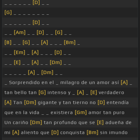
_ _ _ _ _ _
[D]
_ _
[G]
_ _ _ _ _ _ _ _
_ _ _ _ _ _
[D]
_ _
_ _
[Am]
_ _
[D]
_ _
[G]
_ _
[B]
_ _
[G]
_ _
[A]
_ _ _
[Bm]
_
_ _
[Em]
_
[A]
_ _ _
[D]
_ _
_ _
[E]
_ _
[A]
_ _
[Dm]
_ _
_ _ _ _ _
[A]
_
[Dm]
_ _
_ Sorprendido en el _ milagro de un amor así
[A]
_
tan bello tan
[G]
intenso y _
[A]
_
[E]
verdadero
[A]
Tan
[Dm]
gigante y tan tierno no
[D]
entendía
que en la vida _ _ existiera
[Gm]
amor tan puro
Un cariño
[Dm]
tan profundo que se
[E]
adueña de
mi
[A]
aliento que
[D]
conquista
[Bm]
sin imundo