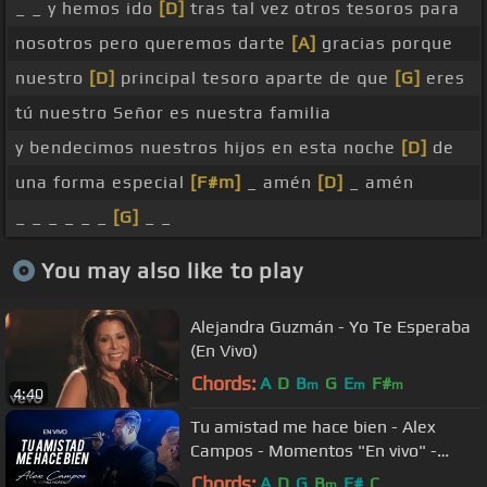
_ _ y hemos ido
[D]
tras tal vez otros tesoros para
nosotros pero queremos darte
[A]
gracias porque
nuestro
[D]
principal tesoro aparte de que
[G]
eres
tú nuestro Señor es nuestra familia
y bendecimos nuestros hijos en esta noche
[D]
de
una forma especial
[F#m]
_ amén
[D]
_ amén
_ _ _ _ _ _
[G]
_ _
You may also like to play
Alejandra Guzmán - Yo Te Esperaba
(En Vivo)
Chords:
A
D
B
G
E
F#
m
m
m
4:40
Tu amistad me hace bien - Alex
Campos - Momentos "En vivo" -
Video oficial
Chords:
A
D
G
B
F#
C
m