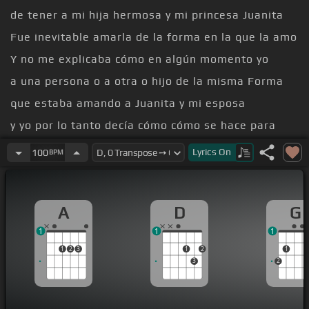
de tener a mi hija hermosa y mi princesa Juanita
Fue inevitable amarla de la forma en la que la amo
Y no me explicaba cómo en algún momento yo
a una persona o a otra o hijo de la misma Forma
que estaba amando a Juanita y mi esposa
y yo por lo tanto decía cómo cómo se hace para
dividir el corazón
Lyrics
On
100
BPM
Y amar a otro hijo de otra forma pero ahí está Dios
porque Dios te da la capacidad de amar de
A
D
G
forma especial única y grande a cada uno de tus
1
1
1
hijos a cada una de las personas que Dios pone
1
2
3
1
2
1
Y cuando mi esposa quedó en cinta y nació mi
3
2
segundo hijo Simón desde el momento en que
ha sido un conquistador y alguien que se ha