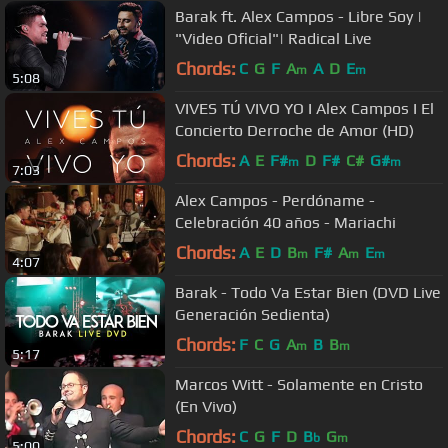
Barak ft. Alex Campos - Libre Soy |
"Video Oficial"| Radical Live
Chords:
C
G
F
A
A
D
E
m
m
5:08
VIVES TÚ VIVO YO I Alex Campos I El
Concierto Derroche de Amor (HD)
Chords:
A
E
F#
D
F#
C#
G#
m
m
7:03
Alex Campos - Perdóname -
Celebración 40 años - Mariachi
Chords:
A
E
D
B
F#
A
E
m
m
m
4:07
Barak - Todo Va Estar Bien (DVD Live
Generación Sedienta)
Chords:
F
C
G
A
B
B
m
m
5:17
Marcos Witt - Solamente en Cristo
(En Vivo)
Chords:
C
G
F
D
B
G
b
m
5:00