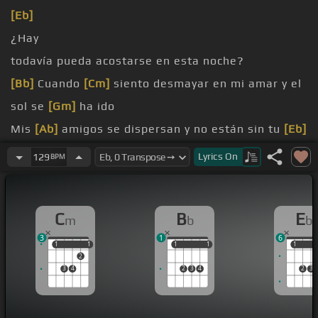
[Eb]
¿Hay
todavía pueda acostarse en esta noche?
[Bb]
Cuando
[Cm]
siento desmayar en mi amar y el
sol se
[Gm]
ha ido
Mis
[Ab]
amigos se dispersan y no están sin tu
[Eb]
vacío
Lyrics
On
129
BPM
Cuando
[Cm]
el mundo se levanta contra mí es
cuando
[Gm]
digo
C
B
E
m
b
b
Me
[Ab]
sostiene y me hace fuerte el saber que soy
3
1
6
tu
[Eb]
hijo
1
1
1
1
1
1
1
1
1
1
2
3
4
2
3
4
2
3