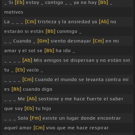
_ Si
[Eb]
estoy _ contigo _ _ ya no hay
[Bb]
_
motivos
La _ _ _
[Cm]
tristeza y la ansiedad ya
[Ab]
no
estarán si estás
[Bb]
conmigo _
_ _ Cuando _
[Gm]
siento desmayar
[Cm]
en mi
amar y el sol se
[Bb]
ha ido _
_ _ _ _
[Ab]
Mis amigos se dispersan y no están sin
tu _
[Eb]
vacío _
_ _ _ _
[Cm]
Cuando el mundo se levanta contra mí
es
[Bb]
cuando digo
_ _ _ Me
[Ab]
sostiene y me hace fuerte el saber
que soy
[Eb]
tu hijo
_ _ _ Solo
[Fm]
existe un lugar donde encontrar
aquel amor
[Cm]
vivo que me hace respirar