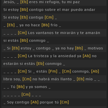
Jesús, _
[Eb]
eres mi refugio, tu mi paz
Si estoy
[Bb]
contigo sobre el mar puedo andar
Si estoy
[Eb]
contigo
[Cm]
_
_
[Eb]
_ ya no hace
[Bb]
frío _
_ _ _ _
[Cm]
Los vantanos te mirarán y te amarán
si estás
[Bb]
conmigo _
_ Si
[Eb]
estoy _ contigo _ ya no hay
[Bb]
_ motivos
_ _ _ _
[Cm]
La tristeza y la ansiedad ya
[Ab]
no
estarán si estás
[Eb]
conmigo _
_ _ _ _
[Cm]
Si _ estás
[Fm]
_
[Cm]
conmigo,
[Ab]
libro soy,
[Cm]
no habrá más llanto _
[Eb]
mío _ _
_ _ Tú
[Bb]
y yo somos _
_ _ _ _ _
[Cm]
_ _ _
_ Soy contigo
[Ab]
porque tú
[Cm]