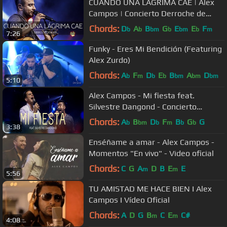
CUANDO UNA LÁGRIMA CAE | Alex
Campos | Concierto Derroche de
amor (HD) 2016
Chords:
D
A
B
G
E
E
F
b
b
bm
b
bm
b
m
7:26
Funky - Eres Mi Bendición (Featuring
Alex Zurdo)
Chords:
A
F
D
E
B
A
D
b
m
b
b
bm
bm
bm
5:10
Alex Campos - Mi fiesta feat.
Silvestre Dangond - Concierto
Derroche de amor (HD) 2016
Chords:
A
B
D
F
B
G
G
b
bm
b
m
b
b
3:38
Enséñame a amar - Alex Campos -
Momentos "En vivo" - Video oficial
Chords:
C
G
A
D
B
E
E
m
m
5:56
TU AMISTAD ME HACE BIEN I Alex
Campos I Vídeo Oficial
Chords:
A
D
G
B
C
E
C#
m
m
4:08