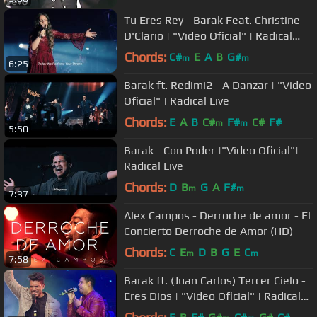
Tu Eres Rey - Barak Feat. Christine
D'Clario | "Video Oficial" | Radical
Live
Chords:
C#
E
A
B
G#
m
m
6:25
Barak ft. Redimi2 - A Danzar | "Video
Oficial" | Radical Live
Chords:
E
A
B
C#
F#
C#
F#
m
m
5:50
Barak - Con Poder |"Video Oficial"|
Radical Live
Chords:
D
B
G
A
F#
m
m
7:37
Alex Campos - Derroche de amor - El
Concierto Derroche de Amor (HD)
Chords:
C
E
D
B
G
E
C
m
m
7:58
Barak ft. (Juan Carlos) Tercer Cielo -
Eres Dios | "Video Oficial" | Radical
Live