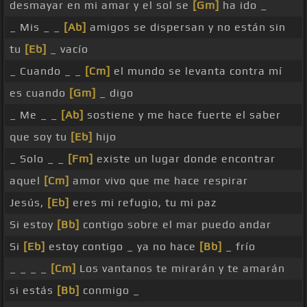
desmayar en mi amar y el sol se
[Gm]
ha ido _
_ Mis _ _
[Ab]
amigos se dispersan y no están sin
tu
[Eb]
_ vacío
_ Cuando _ _
[Cm]
el mundo se levanta contra mí
es cuando
[Gm]
_ digo
_ Me _ _
[Ab]
sostiene y me hace fuerte el saber
que soy tu
[Eb]
hijo
_ Solo _ _
[Fm]
existe un lugar donde encontrar
aquel
[Cm]
amor vivo que me hace respirar
Jesús,
[Eb]
eres mi refugio, tu mi paz
Si estoy
[Bb]
contigo sobre el mar puedo andar
Si
[Eb]
estoy contigo _ ya no hace
[Bb]
_ frío
_ _ _ _
[Cm]
Los vantanos te mirarán y te amarán
si estás
[Bb]
conmigo _