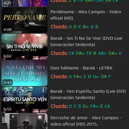
Chords:
E
B
F#
G#
C#
G#
C#
m
m
4:27
Perdóname - Alex Campos - Video
oficial (HD)
Chords:
A
D
E
B
G
B
m
4:08
Barak - Sin Ti No Se Vivir (DVD Live
Generación Sedienta)
Chords:
C#
D#
F#
B
A#
G#
E
m
m
m
5:02
Dios háblame - Barak - LETRA
Chords:
A
F#
E
D
G
D#
F
m
m
5:43
Barak - Ven Espíritu Santo (Live DVD
Generación Sedienta)
Chords:
D
C
B
E
F#
E
C#
m
m
5:55
Derroche de amor - Alex Campos -
video oficial (HD) 2015.