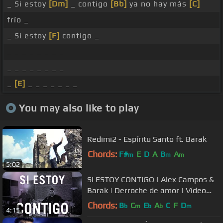
_ Si estoy
[Dm]
_ contigo
[Bb]
ya no hay más
[C]
frío _
_ Si estoy
[F]
contigo _
_ _ _ _ _ _ _ _
_ _ _ _ _ _ _ _
_
[E]
_ _ _ _ _ _ _
You may also like to play
Redimi2 - Espíritu Santo ft. Barak
Chords:
F#
E
D
A
B
A
m
m
m
5:02
SI ESTOY CONTIGO | Alex Campos &
Barak | Derroche de amor | Vídeo
oficial
Chords:
B
C
E
A
C
F
D
b
m
b
b
m
4:15