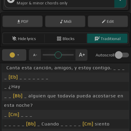
Major & minor chords only
PDF
Midi
Edit
Hide lyrics
Blocks
Traditional
Autoscroll
Canta esta canción, amigos, y estoy contigo. _ _ _
_
[Eb]
_ _ _ _ _ _ _
_ ¿Hay
_ _
[Bb]
_ alguien que todavía pueda acostarse en
esta noche?
_
[Cm]
_ _ _
_ _ _ _ _
[Bb]
_ Cuando _ _ _ _ _
[Cm]
siento