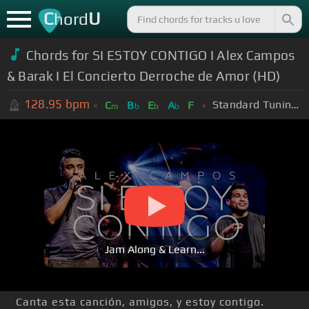
C
U
hord
Chords for SI ESTOY CONTIGO I Alex Campos
& Barak I El Concierto Derroche de Amor (HD)
128.95
bpm
Standard Tuning (EADGBE)
C
B
E
A
F
m
b
b
b
Jam Along & Learn...
Canta esta canción, amigos, y estoy contigo.