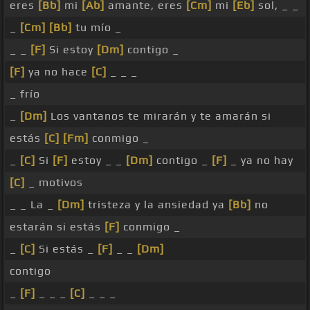
eres
[Bb]
mi
[Ab]
amante, eres
[Cm]
mi
[Eb]
sol, _ _
_
[Cm]
[Bb]
tu mío _
_ _
[F]
Si estoy
[Dm]
contigo _
[F]
ya no hace
[C]
_ _ _
_ frío
_
[Dm]
Los vantanos te mirarán y te amarán si
estás
[C]
[Fm]
conmigo _
_
[C]
Si
[F]
estoy _ _
[Dm]
contigo _
[F]
_ ya no hay
[C]
_ motivos
_ _ La _
[Dm]
tristeza y la ansiedad ya
[Bb]
no
estarán si estás
[F]
conmigo _
_
[C]
Si estás _
[F]
_ _
[Dm]
contigo
_
[F]
_ _ _
[C]
_ _ _