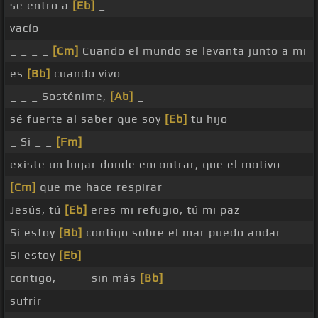
se entro a
[Eb]
_
vacío
_ _ _ _
[Cm]
Cuando el mundo se levanta junto a mi
es
[Bb]
cuando vivo
_ _ _ Sosténime,
[Ab]
_
sé fuerte al saber que soy
[Eb]
tu hijo
_ Si _ _
[Fm]
existe un lugar donde encontrar, que el motivo
[Cm]
que me hace respirar
Jesús, tú
[Eb]
eres mi refugio, tú mi paz
Si estoy
[Bb]
contigo sobre el mar puedo andar
Si estoy
[Eb]
contigo, _ _ _ sin más
[Bb]
sufrir