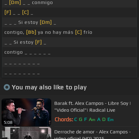
_
[Dm]
_ _ conmigo
[F]
_ _
[C]
_
_ _ _ Si estoy
[Dm]
_
contigo,
[Bb]
ya no hay más
[C]
frío
_ _ Si estoy
[F]
_
contigo _ _ _ _ _ _
_ _ _ _ _ _ _ _
_ _ _ _ _ _ _ _
You may also like to play
Barak ft. Alex Campos - Libre Soy |
"Video Oficial"| Radical Live
Chords:
C
G
F
A
A
D
E
m
m
5:08
Derroche de amor - Alex Campos -
video oficial (HD) 2015.