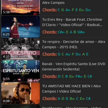
Alex Campos
Chords:
C
G
A
F
E
E
D
m
m
m
5:38
Tu Eres Rey - Barak Feat. Christine
D'Clario | "Video Oficial" | Radical
Live
Chords:
C#
E
A
B
G#
m
m
6:25
Te respiro - Derroche de amor - Alex
Campos - 2015 (HD).
Chords:
G
C
A
F
D
A
E
m
m
4:31
Barak - Ven Espíritu Santo (Live DVD
Generación Sedienta)
Chords:
D
C
B
E
F#
E
C#
m
m
5:55
TU AMISTAD ME HACE BIEN I Alex
Campos I Vídeo Oficial
Chords:
A
D
G
B
C
E
C#
m
m
4:08