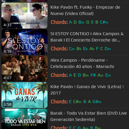
Kike Pavón ft. Funky - Empezar de
Nuevo (Video Oficial)
Chords:
A
D
B
G
E
B
C#
m
m
4:35
SI ESTOY CONTIGO I Alex Campos &
Barak I El Concierto Derroche de
Amor (HD)
Chords:
C
B
E
A
F
C
D
m
b
b
b
m
4:18
Alex Campos - Perdóname -
Celebración 40 años - Mariachi
Chords:
A
E
D
B
F#
A
E
m
m
m
4:07
Kike Pavón | Ganas de Vivir (Letra) |
2017
Chords:
E
C#
B
A
G#
m
m
3:58
Barak - Todo Va Estar Bien (DVD Live
Generación Sedienta)
Chords:
F
C
G
A
B
B
m
m