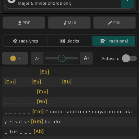
Major & minor chords only
PDF
Midi
Edit
Hide lyrics
Blocks
Traditional
Autoscroll
_ _ _ _ _ _ _
[Eb]
_
[Cm]
_ _ _
[Eb]
_ _ _ _
[Bb]
_
_ _ _ _ _ _ _
[Cm]
_
_ _ _ _ _ _ _
[Bb]
_
_ _ _ _ _ _
[Cm]
Cuando siento desmayar en mi ala
y el sol se
[Gm]
ha ido
_ Tus _ _ _
[Ab]