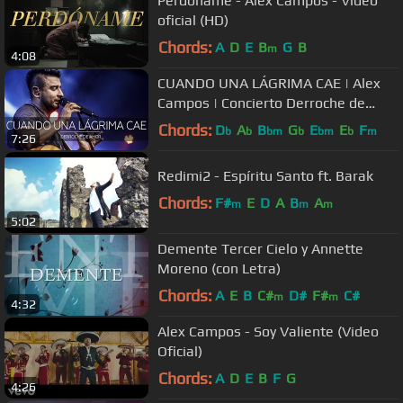
Perdóname - Alex Campos - Video
oficial (HD)
Chords:
A
D
E
B
G
B
m
4:08
CUANDO UNA LÁGRIMA CAE | Alex
Campos | Concierto Derroche de
amor (HD) 2016
Chords:
D
A
B
G
E
E
F
b
b
bm
b
bm
b
m
7:26
Redimi2 - Espíritu Santo ft. Barak
Chords:
F#
E
D
A
B
A
m
m
m
5:02
Demente Tercer Cielo y Annette
Moreno (con Letra)
Chords:
A
E
B
C#
D#
F#
C#
m
m
4:32
Alex Campos - Soy Valiente (Video
Oficial)
Chords:
A
D
E
B
F
G
4:26