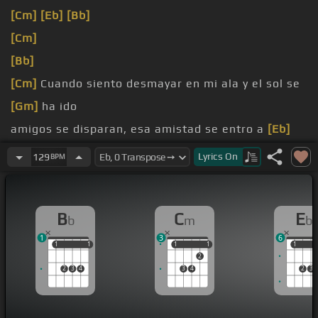
[Cm]
[Eb]
[Bb]
[Cm]
[Bb]
[Cm]
Cuando siento desmayar en mi ala y el sol se
[Gm]
ha ido
amigos se disparan, esa amistad se entro a
[Eb]
vacío
Lyrics
On
129
BPM
mundo se levanta junto a mi es cuando
[Bb]
B
C
E
b
m
b
1
3
6
1
1
1
1
1
1
1
1
1
1
2
2
3
4
3
4
2
3