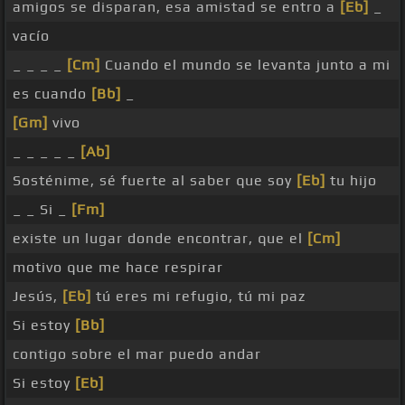
amigos se disparan, esa amistad se entro a
[Eb]
_
vacío
_ _ _ _
[Cm]
Cuando el mundo se levanta junto a mi
es cuando
[Bb]
_
[Gm]
vivo
_ _ _ _ _
[Ab]
Sosténime, sé fuerte al saber que soy
[Eb]
tu hijo
_ _ Si _
[Fm]
existe un lugar donde encontrar, que el
[Cm]
motivo que me hace respirar
Jesús,
[Eb]
tú eres mi refugio, tú mi paz
Si estoy
[Bb]
contigo sobre el mar puedo andar
Si estoy
[Eb]