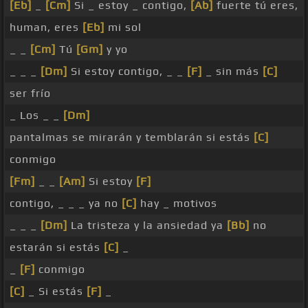
[Eb]
_
[Cm]
Si _ estoy _ contigo,
[Ab]
fuerte tú eres,
human, eres
[Eb]
mi sol
_ _
[Cm]
Tú
[Gm]
y yo
_ _ _
[Dm]
Si estoy contigo, _ _
[F]
_ sin más
[C]
ser frío
_ Los _ _
[Dm]
pantalmas se mirarán y temblarán si estás
[C]
conmigo
[Fm]
_ _
[Am]
Si estoy
[F]
contigo, _ _ _ ya no
[C]
hay _ motivos
_ _ _
[Dm]
La tristeza y la ansiedad ya
[Bb]
no
estarán si estás
[C]
_
_
[F]
conmigo
[C]
_ Si estás
[F]
_