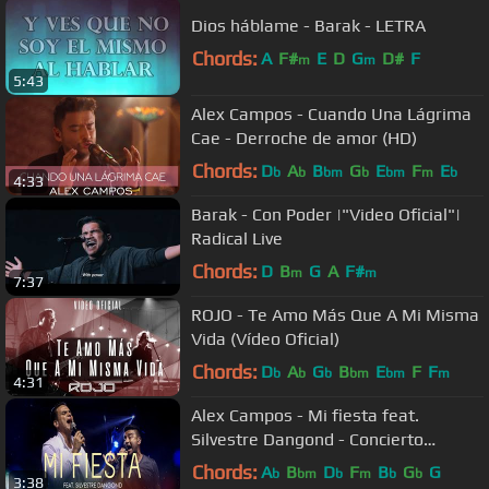
Dios háblame - Barak - LETRA
Chords:
A
F#
E
D
G
D#
F
m
m
5:43
Alex Campos - Cuando Una Lágrima
Cae - Derroche de amor (HD)
Chords:
D
A
B
G
E
F
E
b
b
bm
b
bm
m
b
4:33
Barak - Con Poder |"Video Oficial"|
Radical Live
Chords:
D
B
G
A
F#
m
m
7:37
ROJO - Te Amo Más Que A Mi Misma
Vida (Vídeo Oficial)
Chords:
D
A
G
B
E
F
F
b
b
b
bm
bm
m
4:31
Alex Campos - Mi fiesta feat.
Silvestre Dangond - Concierto
Derroche de amor (HD) 2016
Chords:
A
B
D
F
B
G
G
b
bm
b
m
b
b
3:38