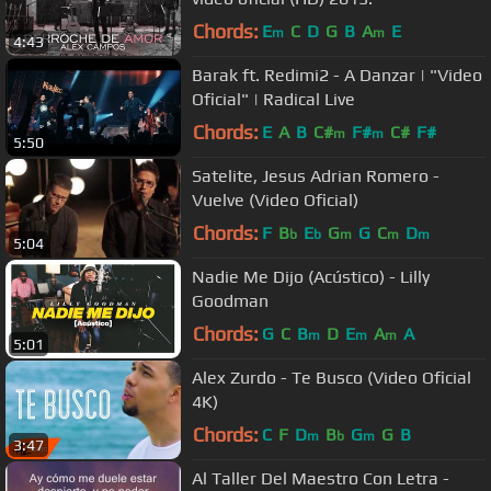
Chords:
E
C
D
G
B
A
E
m
m
4:43
Barak ft. Redimi2 - A Danzar | "Video
Oficial" | Radical Live
Chords:
E
A
B
C#
F#
C#
F#
m
m
5:50
Satelite, Jesus Adrian Romero -
Vuelve (Video Oficial)
Chords:
F
B
E
G
G
C
D
b
b
m
m
m
5:04
Nadie Me Dijo (Acústico) - Lilly
Goodman
Chords:
G
C
B
D
E
A
A
m
m
m
5:01
Alex Zurdo - Te Busco (Video Oficial
4K)
Chords:
C
F
D
B
G
G
B
m
b
m
3:47
Al Taller Del Maestro Con Letra -