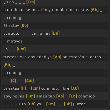
_ Los _ _ _
[Cm]
pantalmas se mirarán y temblarán si estás
[Bb]
_
_ conmigo
Si estoy
[Eb]
contigo, _ _ _ ya no hay
[Bb]
_
_ motivos
La _ _
[Cm]
tristeza y la ansiedad ya
[Ab]
no estarán si estás
[Bb]
_
_ conmigo
_ _
[C]
_ _
[Cm]
_
Si estás
[F]
_
[Cm]
conmigo, libre
[Ab]
soy, no me
[Fm]
amas tan
[Ab]
_
[Eb]
conmigo
_ _ _ _ Tú y
[Bb]
yo _
[Cm]
_ _
[Bb]
juntos