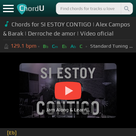
C
U
hord
Chords for SI ESTOY CONTIGO | Alex Campos
& Barak | Derroche de amor | Vídeo oficial
129.1
bpm
Standard Tuning (EADGBE)
B
C
E
A
C
b
m
b
b
Jam Along & Learn...
[Eb]