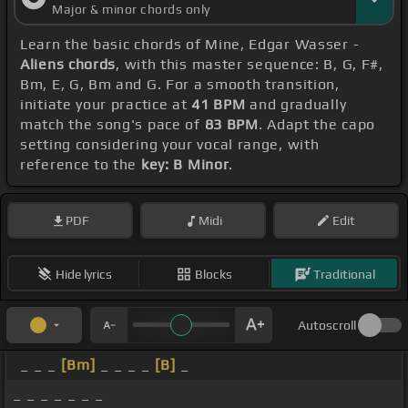
Major & minor chords only
Learn the basic chords of Mine, Edgar Wasser -
Aliens chords
, with this master sequence: B, G, F#,
Bm, E, G, Bm and G. For a smooth transition,
initiate your practice at
41 BPM
and gradually
match the song's pace of
83 BPM
. Adapt the capo
setting considering your vocal range, with
reference to the
key: B Minor
.
PDF
Midi
Edit
Hide lyrics
Blocks
Traditional
Autoscroll
_ _ _
[Bm]
_ _ _ _
[B]
_
_ _ _ _ _ _ _