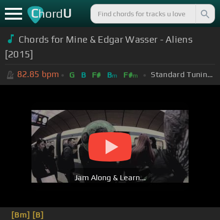
C
U
hord
Chords for Mine & Edgar Wasser - Aliens
[2015]
82.85
bpm
Standard Tuning (EADGBE)
G
B
F#
B
F#
m
m
Jam Along & Learn...
[Bm]
[B]