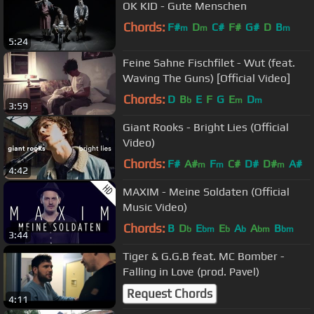
OK KID - Gute Menschen
Chords:
F#
D
C#
F#
G#
D
B
m
m
m
5:24
Feine Sahne Fischfilet - Wut (feat.
Waving The Guns) [Official Video]
Chords:
D
B
E
F
G
E
D
b
m
m
3:59
Giant Rooks - Bright Lies (Official
Video)
Chords:
F#
A#
F
C#
D#
D#
A#
m
m
m
4:42
MAXIM - Meine Soldaten (Official
Music Video)
Chords:
B
D
E
E
A
A
B
b
bm
b
b
bm
bm
3:44
Tiger & G.G.B feat. MC Bomber -
Falling in Love (prod. Pavel)
Request Chords
4:11