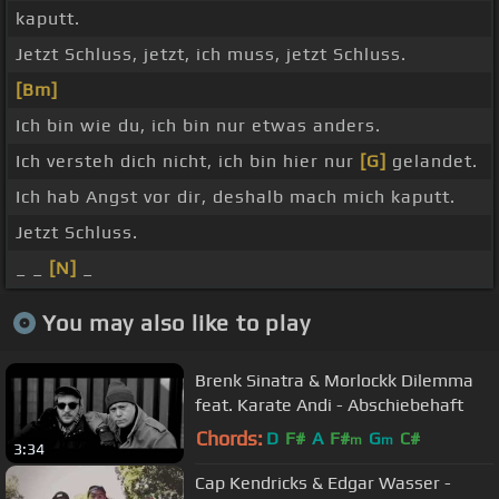
kaputt.
Jetzt Schluss, jetzt, ich muss, jetzt Schluss.
[Bm]
Ich bin wie du, ich bin nur etwas anders.
Ich versteh dich nicht, ich bin hier nur
[G]
gelandet.
Ich hab Angst vor dir, deshalb mach mich kaputt.
Jetzt Schluss.
_ _
[N]
_
You may also like to play
Brenk Sinatra & Morlockk Dilemma
feat. Karate Andi - Abschiebehaft
Chords:
D
F#
A
F#
G
C#
m
m
3:34
Cap Kendricks & Edgar Wasser -