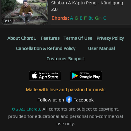
Shaban & Käptn Peng - Kündigung
2.0
Chords:
A
G
E
F
B
G
C
b
m
3:15
About ChordU
Features
Terms Of Use
Privacy Policy
Cancellation & Refund Policy
User Manual
Customer Support
Made with love and passion for music
Follow us on
Facebook
All contents are subject to copyright,
©
2023
ChordU.
provided for educational and personal non-commercial
use only.