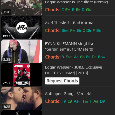
Edgar Wasser Is The Illest (Remix)
[1912]
Chords:
C
E
E
B
D
G
m
b
b
3:20
Axel Thesleff - Bad Karma
Chords:
B
F
E
C
D
F
B
bm
m
b
b
b
6:57
FYNN KLIEMANN singt live
"Sardinien" auf 54Meter!!!
Chords:
B
E
A
G
E
D
B
bm
b
b
b
b
bm
3:29
Edgar Wasser - JUICE Exclusive
(JUICE Exclusive) [2013]
Request Chords
2:57
Antilopen Gang - Verliebt
Chords:
F#
C#
A#
F
F
A#
D#
m
m
4:28