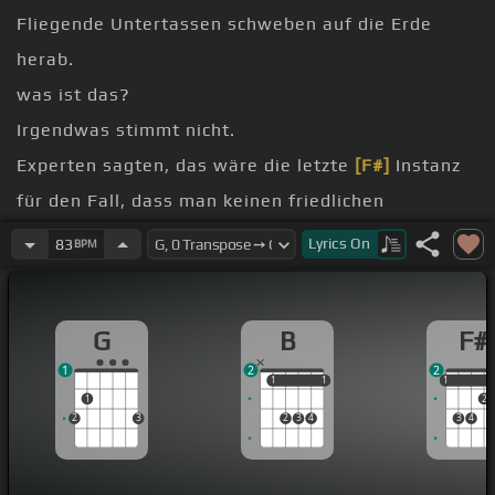
Fliegende Untertassen schweben auf die Erde
herab.
was ist das?
Irgendwas stimmt nicht.
Experten sagten, das wäre die letzte
[F#]
Instanz
für den Fall, dass man keinen friedlichen
der dritten Explosion war dann jeder hellwach.
Lyrics
On
83
BPM
als wäre es Fahrt.
Anfang dachten wir noch, wir wären die Gewinner
G
B
F#
der Schlacht.
1
2
2
1
1
1
1
1
1
1
2
2
3
2
3
4
3
4